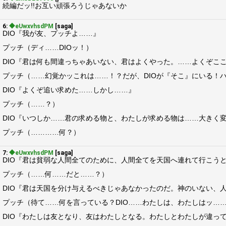
続編だッ!!お互い頑張ろうじゃあないか
6:
◆eUwxvhsdPM
[saga]
DIO『我が友、プッチよ……』
プッチ（ディ……DIOッ！）
DIO『君は何も間違っちゃあいない、君はよくやった。……よくぞこ
プッチ（……幻覚かッこれは……！？だが、DIOが『そこ』にいる！
DIO『よくぞ追い求めた……しかし……』
プッチ（……？）
DIO『いつしか……君の求める物と、わたしが求める物は……大きく
プッチ（…………何？）
7:
◆eUwxvhsdPM
[saga]
DIO『君は貧弱な人間全てのために、人間全てを天国へ連れて行こう
プッチ（……何……だと……？）
DIO『君は天国を分け与えるべきじゃあなかったのだ。神のいない、
プッチ（待て……何を言っている？DIO……わたしは、わたしはッ…
DIO『わたしは友となり、友はわたしとなる。わたしとわたしが違っ