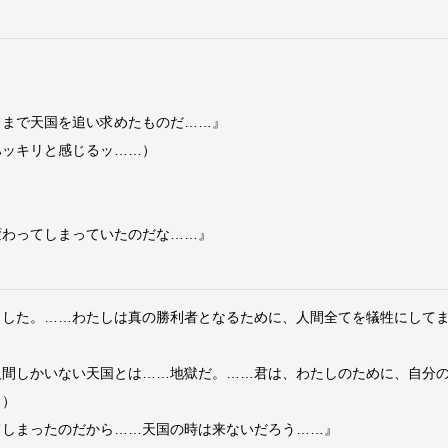
こまで天国を追い求めたものだ……』
ハッキリと感じるッ……）
変わってしまっていたのだな……』
とした。……わたしは真の勝利者となるために、人間全てを犠牲にして
人間しかいない天国とは……地獄だ。……君は、わたしのために、自分
…）
てしまったのだから……天国の時は来ないだろう……』