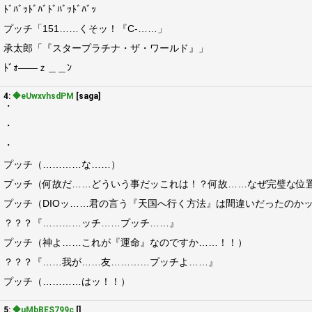
ﾄﾞﾊﾞｯﾄﾞﾊﾞﾄﾞﾊﾞｯﾄﾞﾊﾞｯ
プッチ「151……くそッ！『C-……」
承太郎「『スタープラチナ・ザ・ワールド』」
ﾄﾞｫ――ｚ＿＿ﾝ
4:
◆eUwxvhsdPM
[saga]
・
・
・
プッチ（…………な……）
プッチ（何故だ……どういう事だッこれは！？何故……なぜ完璧な位
プッチ（DIOッ……君の言う『天国へ行く方法』は間違いだったのか
？？？『…………ッチ……プッチ……』
プッチ（神よ……これが『運命』なのですか……！！）
？？？『……我が……友…………プッチよ……』
プッチ（…………はッ！！）
5:
◆uMbBES799c
[]