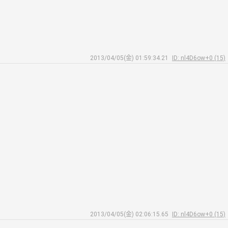
2013/04/05(金) 01:59:34.21
ID: nl4D6ow+0 (15)
2013/04/05(金) 02:06:15.65
ID: nl4D6ow+0 (15)