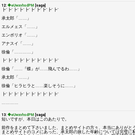
12:
◆eUwxvhsdPM
[saga]
┣¨┣¨┣¨┣¨┣¨┣¨┣¨┣¨┣¨┣¨
承太郎「……」
エルメェス「……」
エンポリオ「……」
アナスイ「……」
徐倫「…………」
┣¨┣¨┣¨┣¨┣¨┣¨┣¨┣¨┣¨┣¨
徐倫「……『蝶』が……飛んでるわ……」
承太郎「……」
徐倫「ヒラヒラと……楽しそうに……」
┣¨┣¨┣¨┣¨┣¨┣¨┣¨┣¨┣¨┣¨
…………
13:
◆eUwxvhsdPM
[saga]
短いですが、本日はこのあたりで。
前作をまとめて下さいました、まとめサイトの方々、本当にありがと
まとめサイトのコメにあった、承太郎の旅した年齢については完璧に