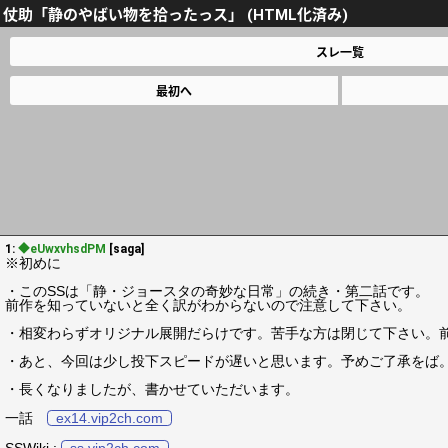
仗助「静のやばい物を拾ったっス」 (HTML化済み)
スレ一覧
最初へ
1:
◆eUwxvhsdPM
[saga]
※初めに
・このSSは「静・ジョースタの奇妙な日常」の続き・第二話です。
前作を知っていないと全く訳がわからないので注意して下さい。
・相変わらずオリジナル展開だらけです。苦手な方は閉じて下さい。
・あと、今回は少し投下スピードが遅いと思います。予めご了承をば
・長くなりましたが、書かせていただいます。
一話
ex14.vip2ch.com