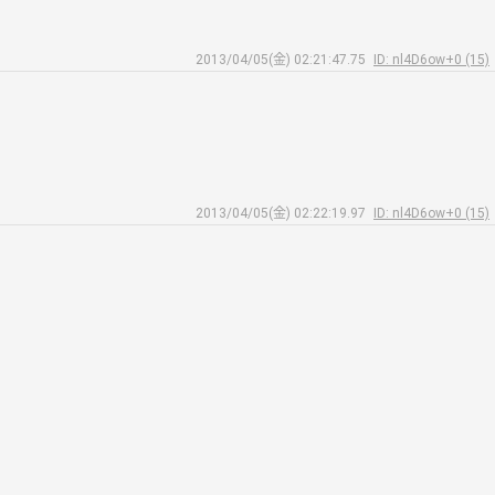
2013/04/05(金) 02:21:47.75
ID: nl4D6ow+0 (15)
2013/04/05(金) 02:22:19.97
ID: nl4D6ow+0 (15)