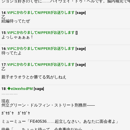
ジョジョ好きのくせに……ハイウェイ・トゥ・ヘルです。脳内補完で
14:
VIPにかわりましてNIPPERがお送りします
[sage]
乙
続編待ってたぜ
15:
VIPにかわりましてNIPPERがお送りします
[]
よっしゃぁぁぁ！
16:
VIPにかわりましてNIPPERがお送りします
[sage]
待ってたよ
17:
VIPにかわりましてNIPPERがお送りします
[sage]
乙
親子オラオラとか勝てる気がしねえ
18:
◆eUwxvhsdPM
[saga]
…………
現在
州立グリーン・ドルフィン・ストリート刑務所――
ｶﾞﾔｶﾞﾔ ｶﾞﾔｶﾞﾔ
ミューミュー「FE40536……起立しなさい。あなたに面会者よ」
徐倫「……ちょっと待って。今食事中だから……」