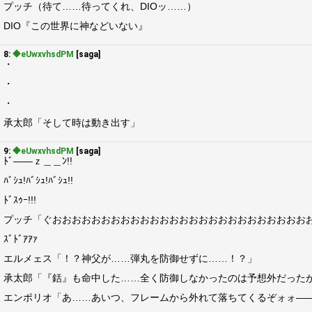
プッチ（待て……待ってくれ、DIOッ……）
DIO『この世界に神などいない』
8:
◆eUwxvhsdPM
[saga]
・
・
・
承太郎「そして時は動き出す」
9:
◆eUwxvhsdPM
[saga]
ﾄﾞ――ｚ＿＿ﾝ!!
ﾊﾞｼｭ!ﾊﾞｼｭ!ﾊﾞｼｭ!!
ﾄﾞｽｩｰ!!!
プッチ「ぐおおおおおおおおおおおおおおおおおおおおおおおおおお
ｽﾞﾄﾞｱｱｧ
エルメェス「！？神父が……弾丸を防御せずに……！？」
承太郎「『銛』も命中した……全く防御しなかったのは予想外だった
エンポリオ「あ……あいつ、フレームから外れて落ちてくるぞォォ―