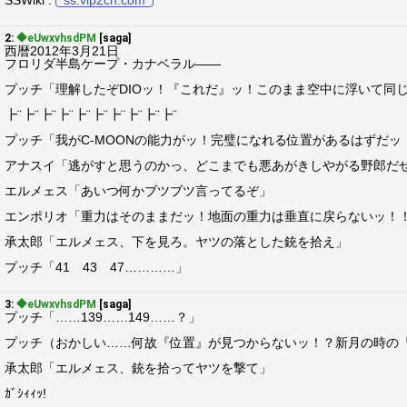
SSWiki :
ss.vip2ch.com
2:
◆eUwxvhsdPM
[saga]
西暦2012年3月21日
フロリダ半島ケープ・カナベラル――
プッチ「理解したぞDIOッ！『これだ』ッ！このまま空中に浮いて同
┣¨┣¨┣¨┣¨┣¨┣¨┣¨┣¨┣¨┣¨
プッチ「我がC-MOONの能力がッ！完璧になれる位置があるはずだッ
アナスイ「逃がすと思うのかっ、どこまでも悪あがきしやがる野郎だ
エルメェス「あいつ何かブツブツ言ってるぞ」
エンポリオ「重力はそのままだッ！地面の重力は垂直に戻らないッ！
承太郎「エルメェス、下を見ろ。ヤツの落とした銃を拾え」
プッチ「41 43 47…………」
3:
◆eUwxvhsdPM
[saga]
プッチ「……139……149……？」
プッチ（おかしい……何故『位置』が見つからないッ！？新月の時の
承太郎「エルメェス、銃を拾ってヤツを撃て」
ｶﾞｼｨｨｯ!