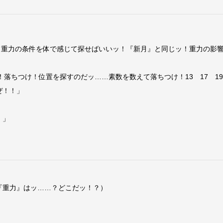
じ重力の条件を体で感じて探せばいいッ！『新月』と同じッ！重力の影
！落ちつけ！位置を探すのだッ……素数を数えて落ちつけ！13 17 1
ぜ！！」
！」
『重力』はッ……？どこだッ！？）