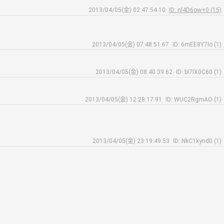
2013/04/05(金) 02:47:54.10
ID: nl4D6ow+0 (15)
2013/04/05(金) 07:48:51.67
ID: 6mEE8Y7Io (1)
2013/04/05(金) 08:40:39.62
ID: bI7lX0C60 (1)
2013/04/05(金) 12:28:17.91
ID: WUC2RgmAO (1)
2013/04/05(金) 23:19:49.53
ID: NkC1kynd0 (1)