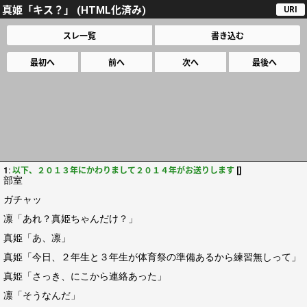
真姫「キス？」 (HTML化済み)
URI
スレ一覧
書き込む
最初へ
前へ
次へ
最後へ
1:
以下、２０１３年にかわりまして２０１４年がお送りします
[]
部室
ガチャッ
凛「あれ？真姫ちゃんだけ？」
真姫「あ、凛」
真姫「今日、２年生と３年生が体育祭の準備あるから練習無しって」
真姫「さっき、にこから連絡あった」
凛「そうなんだ」