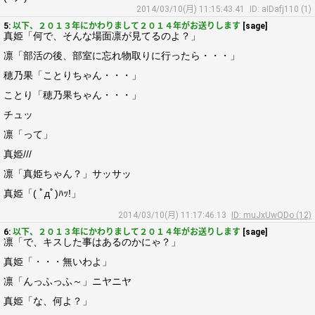
2014/03/10(月) 11:15:43.41
ID: aIDafj110 (1)
5:
以下、２０１３年にかわりまして２０１４年がお送りします
[sage]
真姫「何で、そんな場面凛が見てるのよ？」
凛「部活の後、部室に忘れ物取りに行ったら・・・」
穂乃果「ことりちゃん・・・」
ことり「穂乃果ちゃん・・・」
チュッ
凛「って」
真姫///
凛「真姫ちゃん？」サッサッ
真姫「( ﾟдﾟ)ﾊｯ!」
2014/03/10(月) 11:17:46.13
ID: muJxUwQDo (12)
6:
以下、２０１３年にかわりまして２０１４年がお送りします
[sage]
凛「で、キスした事はあるのかにゃ？」
真姫「・・・無いわよ」
凛「んっふっふ～」ニヤニヤ
真姫「な、何よ？」