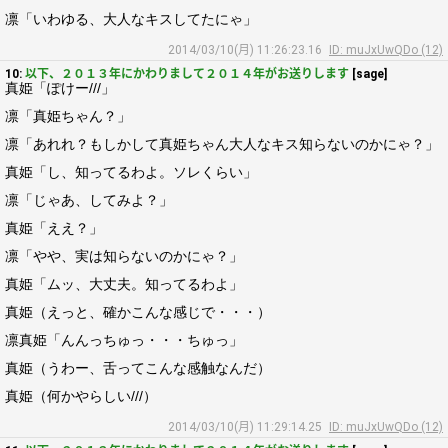
凛「いわゆる、大人なキスしてたにゃ」
2014/03/10(月) 11:26:23.16
ID: muJxUwQDo (12)
10:
以下、２０１３年にかわりまして２０１４年がお送りします
[sage]
真姫「ぽけー///」
凛「真姫ちゃん？」
凛「あれれ？もしかして真姫ちゃん大人なキス知らないのかにゃ？」
真姫「し、知ってるわよ。ソレくらい」
凛「じゃあ、してみよ？」
真姫「ええ？」
凛「やや、実は知らないのかにゃ？」
真姫「ムッ、大丈夫。知ってるわよ」
真姫（えっと、確かこんな感じで・・・）
凛真姫「んんっちゅっ・・・ちゅっ」
真姫（うわー、舌ってこんな感触なんだ）
真姫（何かやらしい///）
2014/03/10(月) 11:29:14.25
ID: muJxUwQDo (12)