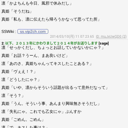
凛「かよちんも今日、風邪で休みだし」
真姫「そうだね」
真姫「私も、凛に伝えたら帰ろうかなって思ってた所」
SSWiki :
ss.vip2ch.com
2014/03/10(月) 11:07:23.65
ID: muJxUwQD0 (2)
2:
以下、２０１３年にかわりまして２０１４年がお送りします
[sage]
凛「せっかくだし、ちょっとお話していかないかにゃ？」
真姫「お話？うーん、まあ良いけど」
凛「あのさ、真姫ちゃんってキスしたことある？」
真姫「ヴぇえ！？」
凛「どうしたにゃ？」
真姫「いや、凛からそういう話題が出るって意外だなって」
凛「そう？」
真姫「うん。そういう事、あんまり興味無さそうだし」
凛「失礼にゃ。これでも乙女にゃ」ぷんすか
真姫「ごめん。ごめん」
凛「で、キスした事は？」