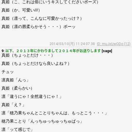
真姫（こ、これは俗にいうキスしてくださいポーズ）
真姫（か、可愛い///）
真姫（凛って、こんなに可愛かったっけ？）
真姫（凛の唇柔らかそう・・・）ポーッ
2014/03/10(月) 11:24:07.38
ID: muJxUwQDo (12)
9:
以下、２０１３年にかわりまして２０１４年がお送りします
[sage]
真姫（ちょっとだけ・・・）
真姫（ちょっとだけなら良いよね？）
チュッ
凛真姫「んっ」
真姫（柔らかい）
凛「違うにゃ！全然違うにゃ！」
真姫「え？」
凛「穂乃果ちゃんとことりちゃんは、もっとこう・・・」
穂乃果ことり「んっちゅっちゅっちゅぱっ」
凛「ッて感じで」