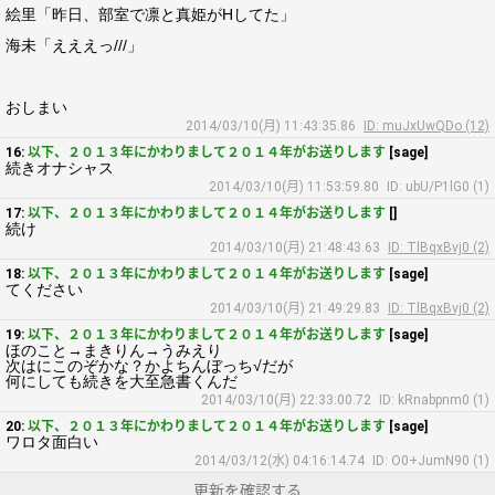
絵里「昨日、部室で凛と真姫がHしてた」
海未「えええっ///」
おしまい
2014/03/10(月) 11:43:35.86
ID: muJxUwQDo (12)
16:
以下、２０１３年にかわりまして２０１４年がお送りします
[sage]
続きオナシャス
2014/03/10(月) 11:53:59.80
ID: ubU/P1lG0 (1)
17:
以下、２０１３年にかわりまして２０１４年がお送りします
[]
続け
2014/03/10(月) 21:48:43.63
ID: TlBqxBvj0 (2)
18:
以下、２０１３年にかわりまして２０１４年がお送りします
[sage]
てください
2014/03/10(月) 21:49:29.83
ID: TlBqxBvj0 (2)
19:
以下、２０１３年にかわりまして２０１４年がお送りします
[sage]
ほのこと→まきりん→うみえり
次はにこのぞかな？かよちんぼっち√だが
何にしても続きを大至急書くんだ
2014/03/10(月) 22:33:00.72
ID: kRnabpnm0 (1)
20:
以下、２０１３年にかわりまして２０１４年がお送りします
[sage]
ワロタ面白い
2014/03/12(水) 04:16:14.74
ID: O0+JumN90 (1)
更新を確認する