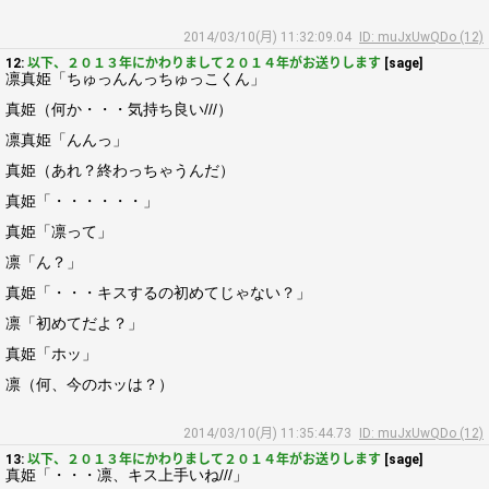
2014/03/10(月) 11:32:09.04
ID: muJxUwQDo (12)
12:
以下、２０１３年にかわりまして２０１４年がお送りします
[sage]
凛真姫「ちゅっんんっちゅっこくん」
真姫（何か・・・気持ち良い///）
凛真姫「んんっ」
真姫（あれ？終わっちゃうんだ）
真姫「・・・・・・」
真姫「凛って」
凛「ん？」
真姫「・・・キスするの初めてじゃない？」
凛「初めてだよ？」
真姫「ホッ」
凛（何、今のホッは？）
2014/03/10(月) 11:35:44.73
ID: muJxUwQDo (12)
13:
以下、２０１３年にかわりまして２０１４年がお送りします
[sage]
真姫「・・・凛、キス上手いね///」