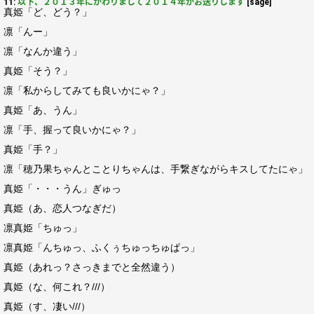
11:
以下、２０１３年にかわりまして２０１４年がお送りします
[sage]
真姫「ど、どう？」
凛「んー」
凛「なんか違う」
真姫「そう？」
凛「私からしてみても良いかにゃ？」
真姫「あ、うん」
凛「手、握って良いかにゃ？」
真姫「手？」
凛「穂乃果ちゃんとことりちゃんは、手繋ぎながらキスしてたにゃ」
真姫「・・・うん」ぎゅっ
真姫（あ、恋人つなぎだ）
凛真姫「ちゅっ」
凛真姫「んちゅっ、ふくぅちゅっちゅぱっ」
真姫（あれっ？さっきまでと全然違う）
真姫（な、何これ？///）
真姫（す、凄い///）