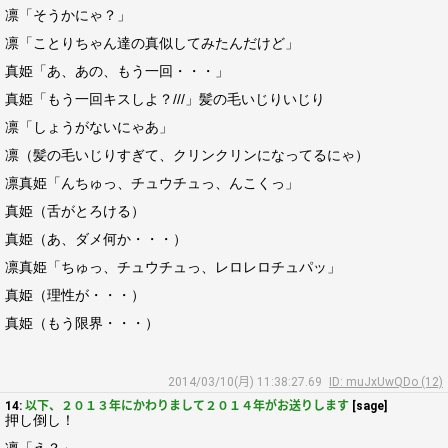
凛「そうかにゃ？」
凛「ことりちゃん達の真似してみたんだけど」
真姫「あ、あの、もう一回・・・」
真姫「もう一回キスしよ？///」髪の毛いじりいじり
凛「しょうがないにゃあ」
凛（髪の毛いじりすぎて、クリンクリンになってるにゃ）
凛真姫「んちゅっ、チュウチュっ、んこくっ」
真姫（舌がとろける）
真姫（あ、ダメ何か・・・）
凛真姫「ちゅっ、チュウチュっ、レロレロチュパッ」
真姫（理性が・・・）
真姫（もう限界・・・）
2014/03/10(月) 11:38:27.69
ID: muJxUwQDo (12)
14:
以下、２０１３年にかわりまして２０１４年がお送りします
[sage]
押し倒し！