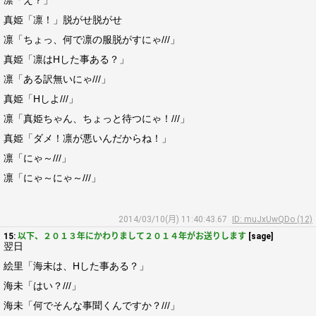
凛「え？」
真姫「凛！」脱がせ脱がせ
凛「ちょっ、何で凛の服脱がすにゃ///」
真姫「凛はHした事ある？」
凛「ある訳無いにゃ///」
真姫「Hしよ///」
凛「真姫ちゃん、ちょっと待つにゃ！///」
真姫「ダメ！凛が悪いんだからね！」
凛「にゃ～///」
凛「にゃ～にゃ～///」
2014/03/10(月) 11:40:43.67
ID: muJxUwQDo (12)
15:
以下、２０１３年にかわりまして２０１４年がお送りします
[sage]
翌日
絵里「海未は、Hした事ある？」
海未「はい？///」
海未「何でそんな事聞くんですか？///」