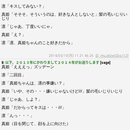
凛「キスしてみない？」
真姫「そそそ、そういうのは、好きな人としないと」髪の毛いじりい
じり
凛「じゃあ、丁度いいにゃ」
真姫「え？」
凛「凛、真姫ちゃんのこと好きだから」
2014/03/10(月) 11:21:46.26
ID: muJxUwQDo (12)
8:
以下、２０１３年にかわりまして２０１４年がお送りします
[sage]
真姫「えええっ」ズッデーン
凛「二回目」
凛「真姫ちゃんは、凛の事嫌い？」
真姫「いや、その・・・嫌いじゃないけど///」髪の毛いじりいじり
凛「じゃあ、しよ？」
真姫「だからってキスは・・・///」
凛「んっ・・・」
真姫（目を閉じて、顔を上に向けた）