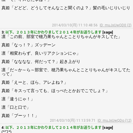
真姫「どどど、どうしてそんなこと聞くのよ？」髪の毛いじりいじり
2014/03/10(月) 11:10:48.56
ID: muJxUwQD0 (2)
3:
以下、２０１３年にかわりまして２０１４年がお送りします
[sage]
凛「この前、部室で穂乃果ちゃんとことりちゃんがキスしてた」
真姫「なっ！？」ズッデーン
凛「相変わらず、良いリアクションにゃ」
真姫「なななな、何だって？」起き上がり
凛「だ～か～ら～部室で、穂乃果ちゃんとことりちゃんがキスしてた
って」
真姫「えーと、ほら、アレよね？」
真姫「キスって言っても、ほっぺたとかおでこでしょ？」
凛「違うにゃ！」
凛「口と口で」
真姫「ブーッ！！」
2014/03/10(月) 11:13:59.71
ID: muJxUwQDo (12)
4:
以下、２０１３年にかわりまして２０１４年がお送りします
[sage]
(*ワ*)