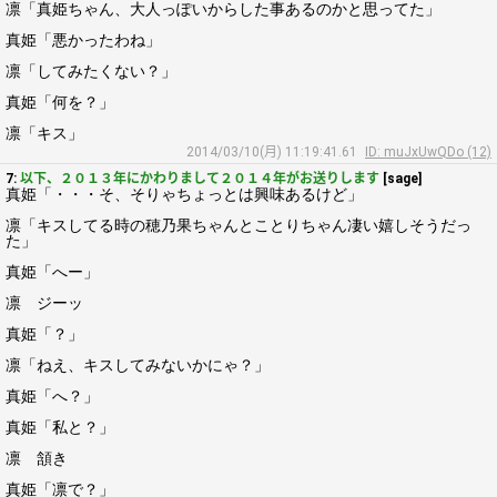
凛「真姫ちゃん、大人っぽいからした事あるのかと思ってた」
真姫「悪かったわね」
凛「してみたくない？」
真姫「何を？」
凛「キス」
2014/03/10(月) 11:19:41.61
ID: muJxUwQDo (12)
7:
以下、２０１３年にかわりまして２０１４年がお送りします
[sage]
真姫「・・・そ、そりゃちょっとは興味あるけど」
凛「キスしてる時の穂乃果ちゃんとことりちゃん凄い嬉しそうだっ
た」
真姫「へー」
凛 ジーッ
真姫「？」
凛「ねえ、キスしてみないかにゃ？」
真姫「へ？」
真姫「私と？」
凛 頷き
真姫「凛で？」