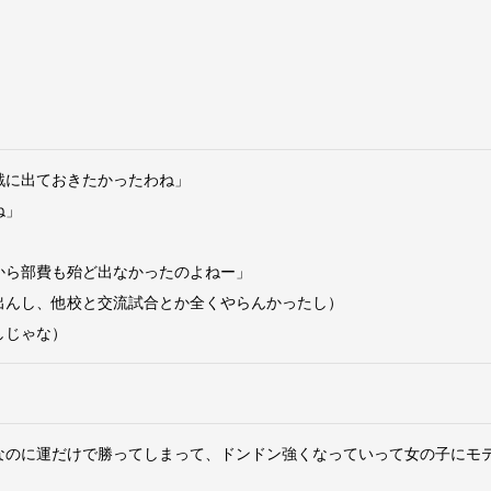
戦に出ておきたかったわね」
ね」
から部費も殆ど出なかったのよねー」
出んし、他校と交流試合とか全くやらんかったし）
しじゃな）
なのに運だけで勝ってしまって、ドンドン強くなっていって女の子にモ