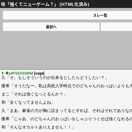
咲「強くてニューゲーム？」 (HTML化済み)
スレ一覧
最初へ
1:
◆y4PQEH55WM
[saga]
久「そ。もしそういうのが出来るとしたらどうしたい？」
優希「そうだなー。私は高校入学時点でのどちゃんのおっぱいよりも
まこ「それは強くなっとるんか？」
和「全くなってませんよね」
久「まあ、麻雀の力が胸に詰まってるとすれば、それはそれでありな
優希「じゃあ、のどちゃんのおっぱいをしゃぶりつくせば強くなれる
和「そんなオカルトありえません！！」