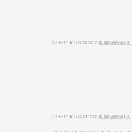
2014/03/14(金) 22:30:23.12
ID: 88QgBjWv0 (15)
2014/03/14(金) 22:34:12.32
ID: 88QgBjWv0 (15)