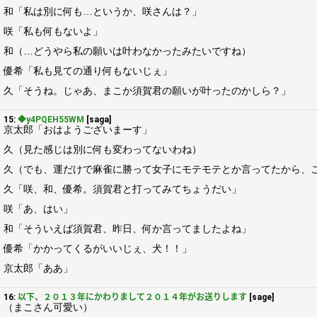
和「私は別に何も…というか、咲さんは？」
咲「私も何もないよ」
和（…どうやら私の願いは叶わなかったみたいですね）
優希「私も見ての通り何もないじぇ」
久「そうね。じゃあ、まこか須賀君の願いが叶ったのかしら？」
15:
◆y4PQEH55WM
[saga]
京太郎「おはようございまーす」
久（見た感じは別に何も変わってないわね）
久（でも、運だけで麻雀に勝って女子にモテモテとか言ってたから、
久「咲、和、優希。須賀君と打ってみてちょうだい」
咲「あ、はい」
和「そういえば須賀君、昨日、何か言ってましたよね」
優希「かかってくるがいいじぇ、犬！！」
京太郎「ああ」
16:
以下、２０１３年にかわりまして２０１４年がお送りします
[sage]
（まこさん可愛い）