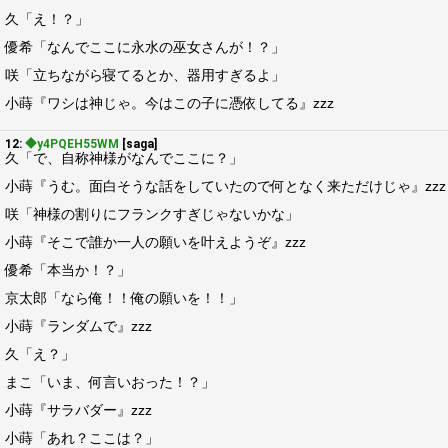
久「え！？」
優希「なんでここに永水の巫女さんが！？」
咲「立ちながら寝てるとか、器用すぎるよ」
小蒔『ワシは神じゃ。今はこの子に憑依してる』zzz
12:
◆y4PQEH55WM
[saga]
久「で、自称神様がなんでここに？」
小蒔『うむ。面白そうな話をしていたので何となく来ただけじゃ』zzz
咲「神様の割りにフランクすぎじゃないかな」
小蒔『そこで誰か一人の願いを叶えようぞ』zzz
優希「本当か！？」
京太郎「なら俺！！俺の願いを！！」
小蒔『ランダムで』zzz
久「え？」
まこ「いま、何言いおった！？」
小蒔『サラバダー』zzz
小蒔「あれ？ここは？」