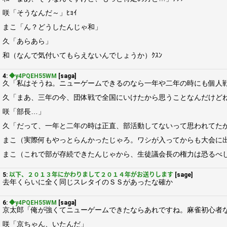
咲「そうなんだ～」ﾋｮｲ
まこ「ん？どうしたんじゃ和」
久「あらあら」
和（なんで気付いてもらえないんでしょうか）ｸｽﾝ
4:
◆y4PQEH55WM
[saga]
久「私はそうね。ニューゲームできるのなら一年や二年の時にも個人
久「まあ、三年の今、団体戦で全国にいけたから思うことなんだけど
咲「部長…」
久「だって、一年と二年の時は正直、部活動してないって思われてた
まこ（実際何もやっとらんかったじゃろ。ワシが入ってからも大会に
まこ（これで部が存続できたんじゃから、生徒議会長の権力は恐るべ
5:
以下、２０１３年にかわりまして２０１４年がお送りします
[sage]
去年くらいに全く同じスレタイのＳＳがあったな確か
6:
◆y4PQEH55WM
[saga]
京太郎「俺が強くてニューゲームできたならあれですね。麻雀初心者
咲「京ちゃん、いたんだ」