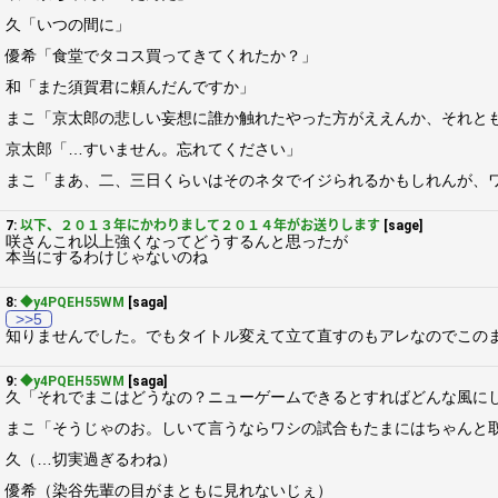
久「いつの間に」
優希「食堂でタコス買ってきてくれたか？」
和「また須賀君に頼んだんですか」
まこ「京太郎の悲しい妄想に誰か触れたやった方がええんか、それと
京太郎「…すいません。忘れてください」
まこ「まあ、二、三日くらいはそのネタでイジられるかもしれんが、
7:
以下、２０１３年にかわりまして２０１４年がお送りします
[sage]
咲さんこれ以上強くなってどうするんと思ったが
本当にするわけじゃないのね
8:
◆y4PQEH55WM
[saga]
>>5
知りませんでした。でもタイトル変えて立て直すのもアレなのでこの
9:
◆y4PQEH55WM
[saga]
久「それでまこはどうなの？ニューゲームできるとすればどんな風に
まこ「そうじゃのお。しいて言うならワシの試合もたまにはちゃんと
久（…切実過ぎるわね）
優希（染谷先輩の目がまともに見れないじぇ）