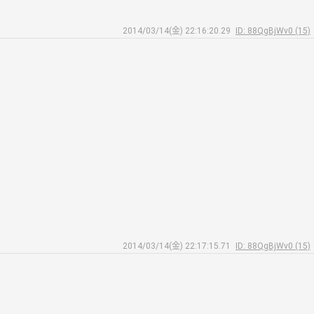
2014/03/14(金) 22:16:20.29
ID: 88QgBjWv0 (15)
2014/03/14(金) 22:17:15.71
ID: 88QgBjWv0 (15)