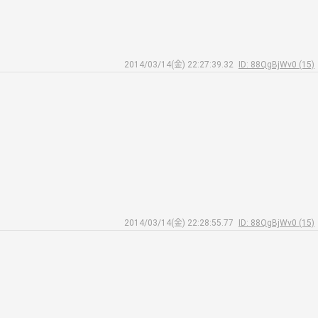
2014/03/14(金) 22:27:39.32
ID: 88QgBjWv0 (15)
2014/03/14(金) 22:28:55.77
ID: 88QgBjWv0 (15)