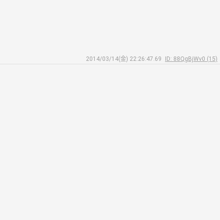
2014/03/14(金) 22:26:47.69
ID: 88QgBjWv0 (15)