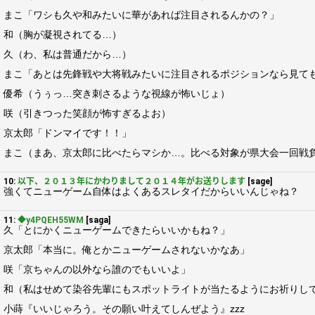
まこ「ワシも久や和みたいに華があれば注目されるんかの？」
和（胸が凝視されてる…）
久（わ、私は普通だから…）
まこ「あとは先鋒戦や大将戦みたいに注目されるポジションなら見て
優希（うぅっ…突き刺さるような視線が怖いじょ）
咲（引きつった笑顔が怖すぎるよお）
京太郎「ドンマイです！！」
まこ（まあ、京太郎に比べたらマシか…。比べる対象が県大会一回戦
10:
以下、２０１３年にかわりまして２０１４年がお送りします
[sage]
強くてニューゲーム自体はよくあるスレタイだからいいんじゃね？
11:
◆y4PQEH55WM
[saga]
久「とにかくニューゲームできたらいいかもね？」
京太郎「本当に。俺とかニューゲームされないかなあ」
咲「京ちゃんの以外なら誰のでもいいよ」
和（私はせめて染谷先輩にもスポットライトが当たるようにお祈りし
小蒔『いいじゃろう。その願い叶えてしんぜよう』zzz