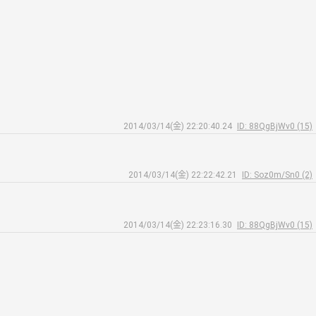
2014/03/14(金) 22:20:40.24
ID: 88QgBjWv0 (15)
2014/03/14(金) 22:22:42.21
ID: Soz0m/Sn0 (2)
2014/03/14(金) 22:23:16.30
ID: 88QgBjWv0 (15)