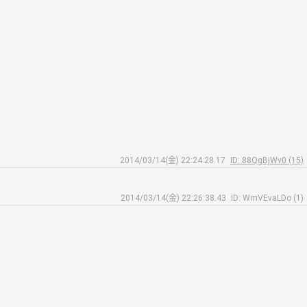
2014/03/14(金) 22:24:28.17
ID: 88QgBjWv0 (15)
2014/03/14(金) 22:26:38.43
ID: WmVEvaLDo (1)