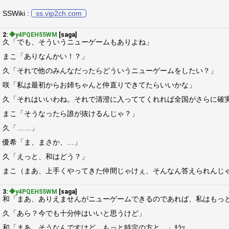
SSWiki :
ss.vip2ch.com
2:
◆y4PQEH55WM
[saga]
久「でも、そういうニューゲームもありよね」
まこ「ありなんかい！？」
久「それで他のみんなだったらどういうニューゲームをしたい？」
咲「私は最初からお姉ちゃんと仲直りできてたらいいかな」
久「それはいいわね。それで清澄に入っててくれれば全国がさらに確
まこ「そうなったら誰が抜けるんじゃ？」
久「……」
優希「ま、まさか、…」
久「えっと、和はどう？」
まこ（まあ、上手くやってきた仲間じゃけぇ、そんなん答えられんじ
3:
◆y4PQEH55WM
[saga]
和「まあ、ありえませんがニューゲームできるのであれば、私はもっ
久「あら？今でも十分仲はいいと思うけど」
和「まあ、そうなんですけど、もっと特定の方と…」ﾁﾗｯ