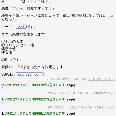
男「………はあ？ドチラ様？」
悪魔「だから、悪魔ですって！」
地獄から這い上がった悪魔によって、俺は神に抵抗しなくてはいけな
くなった。
ドーモ、
>>1
です。
まずは悪魔の安価をします
①七つの大罪
②ソロモン七十二柱
③堕天使
④安価
の四つです。
安価↓１～5で多かったのを決定します。
SSWiki :
ss.vip2ch.com
2014/09/16(火) 18:54:37.39
ID: qPQhiClX0 (13)
2:
VIPにかわりましてNIPPERがお送りします
[sage]
2
2014/09/16(火) 18:57:07.84
ID: d0Qh5tsrO (1)
3:
VIPにかわりましてNIPPERがお送りします
[sage]
2
2014/09/16(火) 18:58:19.93
ID: PhVE4uP5o (2)
4:
VIPにかわりましてNIPPERがお送りします
[sage]