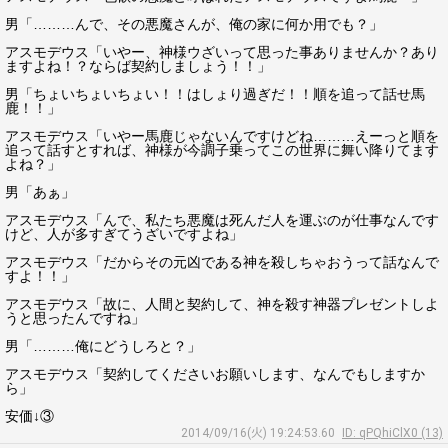
男「………んで、その悪魔さんが、俺の家に何か用でも？」
アスモデウス「いやー、神様ウざいって思った事ありませんか？あり
ますよね！？ならば契約しましょう！！」
男「ちょいちょいちょい！！はしょり過ぎだ！！順を追って話せ馬
鹿！！」
アスモデウス「いやー馬鹿じゃないんですけどね………えーっと順を
追って話すとすれば、神様が今調子乗ってこの世界に舞い降りてます
よね？」
男「あぁ」
アスモデウス「んで、私たち悪魔は死んだ人を運ぶのが仕事なんです
けど、人が多すぎてうざいですよね」
アスモデウス「だからその元凶である神を殺しちゃおうって話なんで
すよ！！」
アスモデウス「故に、人間と契約して、神を殺す神器プレゼントしよ
うと思ったんですね」
男「………俺にどうしろと？」
アスモデウス「契約してくださいお願いします、なんでもしますか
ら」
安価↓③
2014/09/16(火) 19:24:53.60
ID: qPQhiClX0 (13)