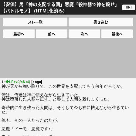
【安価】男「神の支配する国」悪魔「殺神器で神を殺せ」
URI
【バトルモノ】 (HTML化済み)
スレ一覧
書き込む
最初へ
前へ
次へ
最後へ
1:
◆LFzv0/sNaQ
[saga]
神が天から舞い降りて、この世界を支配してもう何年だろうか。
俺は、俺達は神に怯えながら生きていた。
神は堕落した人類を正す。と称して人間を殺しまくった。
奇跡的に生き残った人間は、そうして今も神に怯えながら生きてい
た。
俺も、その一人だったのだが。
悪魔「ドーモ、悪魔です♪」