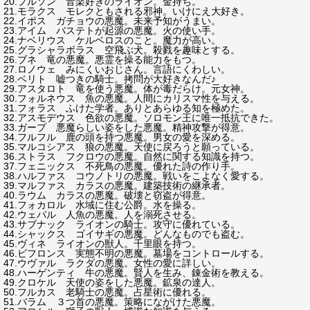
20.プルソン 音楽好きのライオン。金持ち。
21.モラクス モレクともされる邪神。いけにえ大好き。
22.イポス ガチョウの悪魔。未来予知がうまい。
23.アイム バステトが起源の悪魔。火の使い手。
24.ナベリウス ケルベロスのこと。魔力が高い。
25.グラシャラボラス 空飛ぶ犬。殺戮を趣味とする。
26.ブネ 竜の悪魔。悪霊を操る能力をもつ。
27.ロノウェ みにくいおじさん。言語にくわしい。
28.ベリト 嘘つきの騎士。拷問が大好きなんだ♪
29.アスタロト 竜を使う悪魔。体が毒だらけ。元女神。
30.フォルネウス 魚の悪魔。人間にカリスマ性を与える。
31.フォラス ふけた学者。ありとあらゆる知を極めた。
32.アスモデウス 色欲の悪魔。ソロモン王に唯一抵抗できた。
33.ガープ 悪魔らしい姿をした悪魔。精神攻撃が得意。
34.フルフル 鹿の頭を持つ悪魔。男女の愛を深める。
35.マルコシアス 狼の悪魔。天使に戻ろうと願っている。
36.ストラス フクロウの悪魔。自然に関する知識を持つ。
37.フェニックス 不死鳥の悪魔。優れた詩の作り手。
38.ハルファス コウノトリの悪魔。戦いをこよなく愛する。
39.マルファス カラスの悪魔。建築技術の継承者。
40.ラウム カラスの悪魔。破壊と窃盗が得意。
41.フォカロル 水域に住む公爵。水を操る。
42.ウェパル 人魚の悪魔。人を溺死させる。
43.サブナック ライオンの騎士。攻守に優れている。
44.シャックス ゴイサギの悪魔。どんなものでも盗む。
45.ヴィネ ライオンの獣人。千里眼を持つ。
46.ビフロンス 実態不明の悪魔。墓場をコントロールする。
47.ウヴァル ラクダの悪魔。女性の愛に詳しい。
48.ハーゲンティ 牛の悪魔。賢人を生み、錬金術を教える。
49.クロケル 天使の姿をした悪魔。鉱泉の達人。
50.フルカス 老騎士の悪魔。占星術に優れる。
51.バラム ３つ首の悪魔。策略にながけた悪魔。