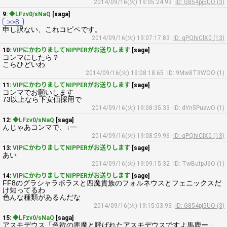
2014/09/16(火) 19:05:24.93
ID: G854pj5UO (3)
9:
◆LFzv0/sNaQ
[saga]
>>8
申し訳ない、これコピペです。
2014/09/16(火) 19:07:17.83
ID: qPQhiClX0 (13)
10:
VIPにかわりましてNIPPERがお送りします
[sage]
コンマにしたら？
こらひどいわ
2014/09/16(火) 19:08:18.65
ID: 9Mw8T9WOO (1)
11:
VIPにかわりましてNIPPERがお送りします
[sage]
コンマでお願いします
73以上なら下安価採用で
2014/09/16(火) 19:08:35.33
ID: dYn5PuewO (1)
12:
◆LFzv0/sNaQ
[saga]
んじゃあコンマで、↓一
2014/09/16(火) 19:08:59.96
ID: qPQhiClX0 (13)
13:
VIPにかわりましてNIPPERがお送りします
[sage]
あい
2014/09/16(火) 19:09:15.32
ID: TwButpJ6O (1)
14:
VIPにかわりましてNIPPERがお送りします
[sage]
FF8のグラシャラボラスと四魔貴族のフォルネウスとフェニックスだ
け知ってるわ
色んな種類があるんだな
2014/09/16(火) 19:15:03.93
ID: G854pj5UO (3)
15:
◆LFzv0/sNaQ
[saga]
アスモデウス「色欲の悪魔と呼ばれたアスモデウスですよ馬鹿ー」