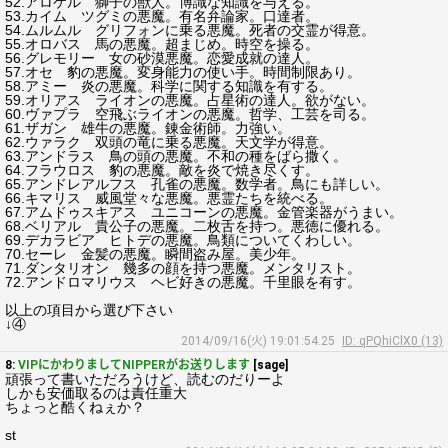
52.アロケル 獅子の獣人。博識な知識を与える。
53.カイム ツグミの悪魔。有名弁論家。口達者。
54.ムルムル グリフォンに乗る悪魔。死者の交霊が得意。
55.オロバス 馬の悪魔。超まじめ。時空を操る。
56.グレモリー 女の砂漠悪魔。恋愛成就の達人。
57.オセ 豹の悪魔。変身能力の使い手。時間制限あり。
58.アミー 炎の悪魔。科学に関する知識を有する。
59.オリアス ライオンの悪魔。占星術の達人。欲がない。
60.ヴァプラ 空飛ぶライオンの悪魔。哲学、工芸を司る。
61.ザガン 雄牛の悪魔。錬金術師。力強い。
62.ウァラク 双頭の竜に乗る悪魔。天文学が得意。
63.アンドラス 鳥の頭の悪魔。不和の種をばら撒く。
64.フラウロス 豹の悪魔。敵を炎で焼き尽くす。
65.アンドレアルフス 孔雀の悪魔。数学者。鳥にも詳しい。
66.キマリス 威風堂々な悪魔。悪霊たちを統べる。
67.アムドゥスキアス ユニコーンの悪魔。金管楽器がうまい。
68.ベリアル 貴公子の悪魔。二枚舌を持つ。悪徳に優れる。
69.デカラビア ヒトデの悪魔。鳥類についてくわしい。
70.セーレ 金髪の悪魔。瞬間盗み屋。美少年。
71.ダンタリオン 幾多の顔を持つ悪魔。メンタリスト。
72.アンドロマリウス ヘビ好きの悪魔。千里眼を有す。
以上の項目から選び下さい
↓④
2014/09/16(火) 19:01:54.25
ID: qPQhiClX0 (13)
8:
VIPにかわりましてNIPPERがお送りします
[sage]
頑張って書いただろうけど、読むのだりーよ
しかも安価取るのは責任重大
ちょっと酷くねぇか？
st