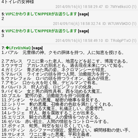
4トイレの女神様
2014/09/16(火) 18:58:29.47
ID: 7MYe8ksUO (1)
5:
VIPにかわりましてNIPPERがお送りします
[sage]
2
2014/09/16(火) 18:58:32.74
ID: W7UWVbKDO (1)
6:
VIPにかわりましてNIPPERがお送りします
[sage]
3
2014/09/16(火) 18:58:49.10
ID: TRobpPTxO (1)
7:
◆LFzv0/sNaQ
[saga]
1.バアル 元豊穣の神。クモの胴体を持つ。人に知恵を授ける。
2.アガレス ワニに乗った老人。地震などを起こす。博識である。
3.ウァサゴ アガレスの別名とも。過去現在未来について知る。
4.ガミジン 青ざめた馬の姿。ネクロマンシーが得意。
5.マルバス ライオンの頭を持つ人間。治癒能力を持つ。
6.ウァレフォル ロバの頭を持つライオン。盗みが得意。
7.アモン 口から火を吐く狼。デビルマンで有名。
8.バルバトス 狩人の姿。ロビンフッドの化身。
9.パイモン 女と男の両性具有。西を治める大魔王。
10.ブエル 驚愕の姿。治癒能力を持つ回復者。
11.グシオン サルの悪魔。秘密の物事を発見する。
12.シトリー 豹の悪魔。召喚者の色欲を満たしてくれる。
13.ベレト よく怒る大魔王。礼儀正しい。恋愛専門。
14.レラジェ 狩人。敵を腐敗することが出来る。
15.エリゴス 騎士の悪魔。人の愛情をつかさどる。
16.ゼパル 赤い戦士。人間の情欲をコントロールする。
17.ボティス 蛇男。時空を知り尽くしている。
18.バティン ルシファーの側近。愛想がよい。瞬間移動の使い手。
19.サレオス ワニに乗った悪魔。平和主義者。