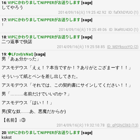
16:
VIPにかわりましてNIPPERがお送りします
[sage]
してやろう
2014/09/16(火) 19:25:42.92
ID: fafXhDYUO (1)
17:
VIPにかわりましてNIPPERがお送りします
[sage]
↑
2014/09/16(火) 19:25:49.06
ID: lKeRtU43O (1)
18:
VIPにかわりましてNIPPERがお送りします
[sage]
二つ返事で快諾
2014/09/16(火) 19:25:58.85
ID: M0YksccYO (2)
19:
◆LFzv0/sNaQ
[saga]
男「あぁ分かった」
アスモデウス「えぇ！？本当ですか！？ありがとござまーす！！」
そういって紙とペンを差し出してきた。
アスモデウス「それでは、この契約書にサインしてください！！」
男「………名前だけでいいのか？」
アスモデウス「はい！！」
男(変な奴……あ、悪魔だからか)
【名前】↓③
2014/09/16(火) 19:32:10.78
ID: qPQhiClX0 (13)
20:
VIPにかわりましてNIPPERがお送りします
[sage]
kskst