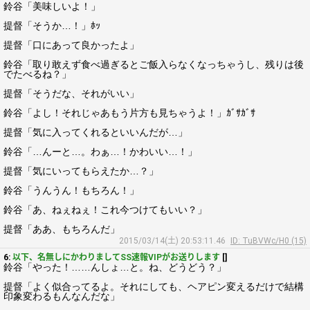
鈴谷「美味しいよ！」
提督「そうか…！」ﾎｯ
提督「口にあって良かったよ」
鈴谷「取り敢えず食べ過ぎるとご飯入らなくなっちゃうし、残りは後
でたべるね？」
提督「そうだな、それがいい」
鈴谷「よし！それじゃあもう片方も見ちゃうよ！」ｶﾞｻｶﾞｻ
提督「気に入ってくれるといいんだが…」
鈴谷「…んーと…。わぁ…！かわいい…！」
提督「気にいってもらえたか…？」
鈴谷「うんうん！もちろん！」
鈴谷「あ、ねぇねぇ！これ今つけてもいい？」
提督「ああ、もちろんだ」
2015/03/14(土) 20:53:11.46
ID: TuBVWc/H0 (15)
6:
以下、名無しにかわりましてSS速報VIPがお送りします
[]
鈴谷「やった！……んしょ…と。ね、どうどう？」
提督「よく似合ってるよ。それにしても、ヘアピン変えるだけで結構
印象変わるもんなんだな」