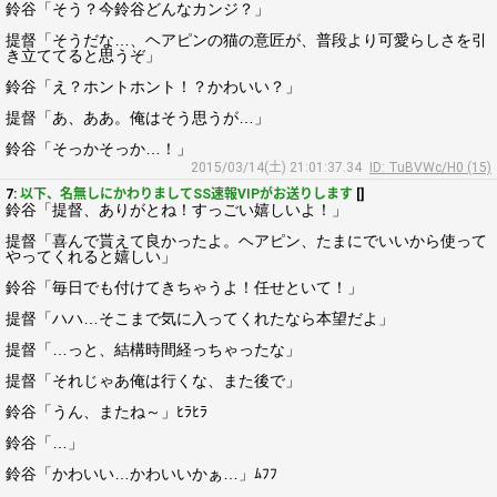
鈴谷「そう？今鈴谷どんなカンジ？」
提督「そうだな…、ヘアピンの猫の意匠が、普段より可愛らしさを引
き立ててると思うぞ」
鈴谷「え？ホントホント！？かわいい？」
提督「あ、ああ。俺はそう思うが…」
鈴谷「そっかそっか…！」
2015/03/14(土) 21:01:37.34
ID: TuBVWc/H0 (15)
7:
以下、名無しにかわりましてSS速報VIPがお送りします
[]
鈴谷「提督、ありがとね！すっごい嬉しいよ！」
提督「喜んで貰えて良かったよ。ヘアピン、たまにでいいから使って
やってくれると嬉しい」
鈴谷「毎日でも付けてきちゃうよ！任せといて！」
提督「ハハ…そこまで気に入ってくれたなら本望だよ」
提督「…っと、結構時間経っちゃったな」
提督「それじゃあ俺は行くな、また後で」
鈴谷「うん、またね～」ﾋﾗﾋﾗ
鈴谷「…」
鈴谷「かわいい…かわいいかぁ…」ﾑﾌﾌ