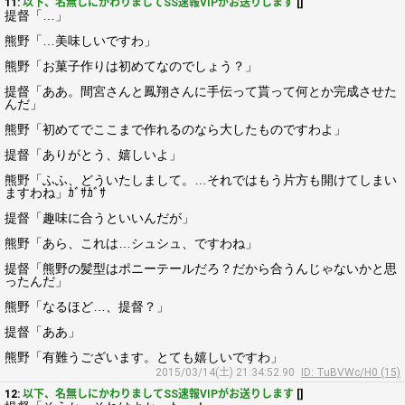
11:
以下、名無しにかわりましてSS速報VIPがお送りします
[]
提督「…」
熊野「…美味しいですわ」
熊野「お菓子作りは初めてなのでしょう？」
提督「ああ。間宮さんと鳳翔さんに手伝って貰って何とか完成させた
んだ」
熊野「初めてでここまで作れるのなら大したものですわよ」
提督「ありがとう、嬉しいよ」
熊野「ふふ、どういたしまして。…それではもう片方も開けてしまい
ますわね」ｶﾞｻｶﾞｻ
提督「趣味に合うといいんだが」
熊野「あら、これは…シュシュ、ですわね」
提督「熊野の髪型はポニーテールだろ？だから合うんじゃないかと思
ったんだ」
熊野「なるほど…、提督？」
提督「ああ」
熊野「有難うございます。とても嬉しいですわ」
2015/03/14(土) 21:34:52.90
ID: TuBVWc/H0 (15)
12:
以下、名無しにかわりましてSS速報VIPがお送りします
[]