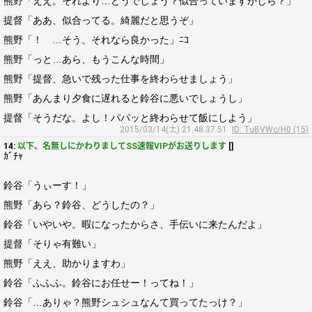
熊野「ええ。それより…どうでしょう？似合っていますかしら？」
提督「ああ、似合ってる。綺麗だと思うぞ」
熊野「！ …そう、それなら良かった」ﾆｺ
熊野「っと…あら、もうこんな時間」
熊野「提督、急いで残った仕事を終わらせましょう」
熊野「あんまり夕食に遅れると鈴谷に悪いでしょうし」
提督「そうだな。よし！パパッと終わらせて飯にしよう」
2015/03/14(土) 21:48:37.51
ID: TuBVWc/H0 (15)
14:
以下、名無しにかわりましてSS速報VIPがお送りします
[]
ｶﾞﾁｬ
鈴谷「うぃーす！」
熊野「あら？鈴谷、どうしたの？」
鈴谷「いやいや。暇になったからさ、手伝いに来たんだよ」
提督「そりゃ有難い」
熊野「ええ、助かりますわ」
鈴谷「ふふふ。鈴谷にお任せー！ってね！」
鈴谷「…ありゃ？熊野シュシュなんて買ってたっけ？」