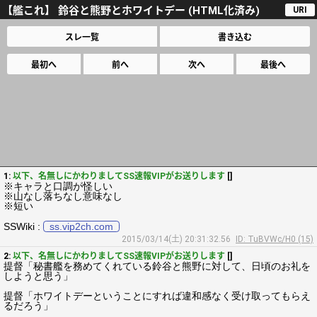
【艦これ】 鈴谷と熊野とホワイトデー (HTML化済み)
URI
スレ一覧
書き込む
最初へ
前へ
次へ
最後へ
1:
以下、名無しにかわりましてSS速報VIPがお送りします
[]
※キャラと口調が怪しい
※山なし落ちなし意味なし
※短い
SSWiki :
ss.vip2ch.com
2015/03/14(土) 20:31:32.56
ID: TuBVWc/H0 (15)
2:
以下、名無しにかわりましてSS速報VIPがお送りします
[]
提督「秘書艦を務めてくれている鈴谷と熊野に対して、日頃のお礼を
しようと思う」
提督「ホワイトデーということにすれば違和感なく受け取ってもらえ
るだろう」