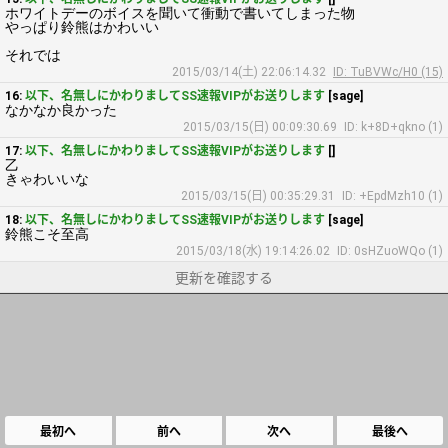
ホワイトデーのボイスを聞いて衝動で書いてしまった物
やっぱり鈴熊はかわいい
それでは
2015/03/14(土) 22:06:14.32
ID: TuBVWc/H0 (15)
16:
以下、名無しにかわりましてSS速報VIPがお送りします
[sage]
なかなか良かった
2015/03/15(日) 00:09:30.69
ID: k+8D+qkno (1)
17:
以下、名無しにかわりましてSS速報VIPがお送りします
[]
乙
きゃわいいな
2015/03/15(日) 00:35:29.31
ID: +EpdMzh10 (1)
18:
以下、名無しにかわりましてSS速報VIPがお送りします
[sage]
鈴熊こそ至高
2015/03/18(水) 19:14:26.02
ID: 0sHZuoWQo (1)
更新を確認する
最初へ
前へ
次へ
最後へ