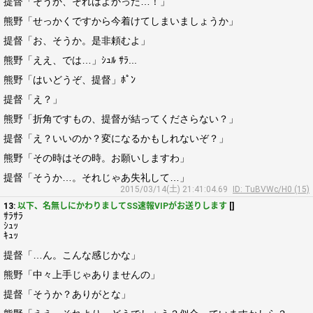
提督「そうか、それはよかった…！」
熊野「せっかくですから今着けてしまいましょうか」
提督「お、そうか。是非頼むよ」
熊野「ええ、では…」ｼｭﾙ ｻﾗ...
熊野「はいどうぞ、提督」ﾎﾟﾝ
提督「え？」
熊野「折角ですもの、提督が結ってくださらない？」
提督「え？いいのか？変になるかもしれないぞ？」
熊野「その時はその時。お願いしますわ」
提督「そうか…。それじゃあ失礼して…」
2015/03/14(土) 21:41:04.69
ID: TuBVWc/H0 (15)
13:
以下、名無しにかわりましてSS速報VIPがお送りします
[]
ｻﾗｻﾗ
ｼｭｯ
ｷｭｯ
提督「…ん。こんな感じかな」
熊野「中々上手じゃありませんの」
提督「そうか？ありがとな」