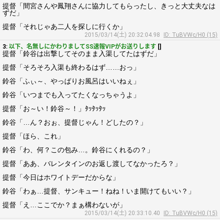
提督「間宮さんや鳳翔さんに協力してもらったし、きっと大丈夫なは
ずだ」
提督「それじゃあ二人を探しに行くか」
2015/03/14(土) 20:32:04.98
ID: TuBVWc/H0 (15)
3:
以下、名無しにかわりましてSS速報VIPがお送りします
[]
提督「鈴谷は出撃してそのまま入渠してたはずだ」
提督「そろそろ入渠も終わるはず……おっ」
鈴谷「ふぃ～、やっぱりお風呂はいいねぇ」
鈴谷「いつまでも入ってたくなっちゃうよ」
提督「お～い！鈴谷～！」ﾀｯﾀｯﾀｯ
鈴谷「…ん？おぉ、提督じゃん！どしたの？」
提督「ほら、これ」
鈴谷「わ、何？この包み…。鈴谷にくれるの？」
提督「ああ、バレンタインのお返し渡してなかったろ？」
提督「今日はホワイトデーだからな」
鈴谷「わぁ…提督、サンキュー！ねね！いま開けてもいい？」
提督「え…ここでか？まぁ構わないが」
2015/03/14(土) 20:33:10.40
ID: TuBVWc/H0 (15)