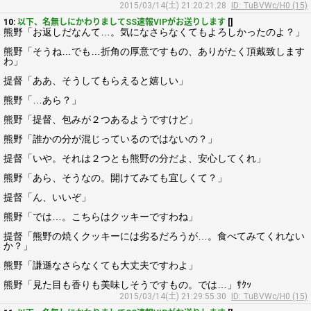
2015/03/14(土) 21:20:21.28
ID: TuBVWc/H0 (15)
10:
以下、名無しにかわりましてSS速報VIPがお送りします
[]
熊野「お返しだなんて…。気になさらなくてもよろしかったのよ？」
熊野「そうね…でも…折角の厚意ですもの、ありがたく頂戴致します
わ」
提督「ああ、そうしてもらえると嬉しい」
熊野「…あら？」
熊野「提督、包みが２つあるようですけど」
熊野「誰かの分が混じっているのではないの？」
提督「いや。それは２つとも熊野の分だよ、安心してくれ」
熊野「あら、そうなの。開けてみても宜しくて？」
提督「ん、いいぞ」
熊野「では…。こちらはクッキーですわね」
提督「熊野の焼くクッキーには劣るだろうが…。食べてみてくれない
か？」
熊野「謙遜なさらなくても大丈夫ですわよ」
熊野「見た目も香りも美味しそうですもの。では…」ｻｸｯ
2015/03/14(土) 21:29:55.30
ID: TuBVWc/H0 (15)