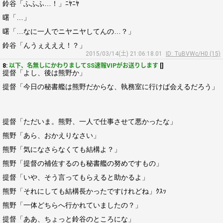
鈴谷「ふふふ…！」ﾆﾔﾆﾔ
曙「…」
曙「…なに一人でニヤニヤしてんの…？」
鈴谷「んうぇえええ！？」
2015/03/14(土) 21:06:18.01
ID: TuBVWc/H0 (15)
8:
以下、名無しにかわりましてSS速報VIPがお送りします
[]
提督「よし、後は熊野か」
提督「今日の秘書艦は熊野だからな、執務室に行けば会えるだろう」
提督「ただいま。熊野、一人で仕事させて悪かったな」
熊野「あら、おかえりなさい」
熊野「気になさらなくても結構よ？」
熊野「提督の補佐するのも秘書艦の努めですもの」
提督「いや、そう言ってもらえると助かるよ」
熊野「それにしても結構長かったですけれどね」ｸｽｯ
熊野「一体どちらへ行かれていましたの？」
提督「ああ、ちょっと鈴谷のところにな」