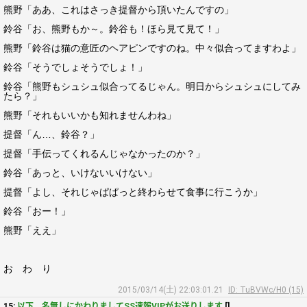
熊野「ああ、これはさっき提督から頂いたんですの」
鈴谷「お、熊野もか～。鈴谷も！ほら見て見て！」
熊野「鈴谷は猫の意匠のヘアピンですのね。中々似合ってますわよ」
鈴谷「そうでしょそうでしょ！」
鈴谷「熊野もシュシュ似合ってるじゃん。明日からシュシュにしてみ
たら？」
熊野「それもいいかも知れませんわね」
提督「ん…、鈴谷？」
提督「手伝ってくれるんじゃなかったのか？」
鈴谷「あっと、いけないいけない」
提督「よし、それじゃぱぱっと終わらせて食事に行こうか」
鈴谷「おー！」
熊野「ええ」
お わ り
2015/03/14(土) 22:03:01.21
ID: TuBVWc/H0 (15)
15:
以下、名無しにかわりましてSS速報VIPがお送りします
[]