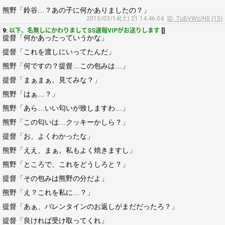
熊野「鈴谷…？あの子に何かありましたの？」
2015/03/14(土) 21:14:46.04
ID: TuBVWc/H0 (15)
9:
以下、名無しにかわりましてSS速報VIPがお送りします
[]
提督「何かあったっていうかな」
提督「これを渡しにいってたんだ」
熊野「何ですの？提督…この包みは…」
提督「まぁまぁ。見てみな？」
熊野「はぁ…？」
熊野「あら…いい匂いが致しますわ…」
熊野「この匂いは…クッキーかしら？」
提督「お、よくわかったな」
熊野「ええ、まぁ。私もよく焼きますし」
熊野「ところで、これをどうしろと？」
提督「その包みは熊野の分だよ」
熊野「え？これを私に…？」
提督「あぁ、バレンタインのお返しがまだだったろ？」
提督「良ければ受け取ってくれ」