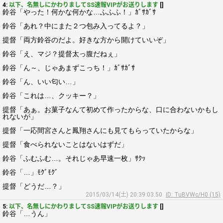
4:
以下、名無しにかわりましてSS速報VIPがお送りします
[]
鈴谷「やった！何かな何かな…ふふふ！」ｶﾞｻｶﾞｻ
鈴谷「あれ？中にまた２つ包み入ってるよ？」
提督「両方鈴谷のだよ。好きな方から開けていいぞ」
鈴谷「え、マジ？提督太っ腹だねぇ」
鈴谷「ん～、じゃあまずこっち！」ｶﾞｻｶﾞｻ
鈴谷「ん、いい匂い…」
鈴谷「これは…、クッキー？」
提督「あぁ。お菓子なんて初めて作ったからな、口に合わないかもし
れないが」
提督「一応間宮さんと鳳翔さんにも見てもらっていたからな」
提督「食べられないことはないはずだ」
鈴谷「ふむふむ…。それじゃあ早速一枚」ｻｸｯ
鈴谷「…」ﾓｸﾞﾓｸﾞ
提督「どうだ…？」
2015/03/14(土) 20:39:03.50
ID: TuBVWc/H0 (15)
5:
以下、名無しにかわりましてSS速報VIPがお送りします
[]
鈴谷「…うん」