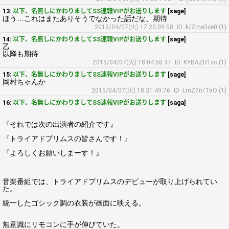
13:
以下、名無しにかわりましてSS速報VIPがお送りします
[sage]
ほう…これはまたありそうでなかった話だな、期待
2015/04/07(火) 17:20:09.58
ID: k/Zme3ce0 (1)
14:
以下、名無しにかわりましてSS速報VIPがお送りします
[sage]
乙
以降も期待
2015/04/07(火) 18:04:58.47
ID: KYBAZD1vo (1)
15:
以下、名無しにかわりましてSS速報VIPがお送りします
[sage]
岡村ちゃんか
2015/04/07(火) 18:31:49.76
ID: LmZ7n/TaO (1)
16:
以下、名無しにかわりましてSS速報VIPがお送りします
[saga]
『それでは次の出演者の紹介です』
『トライアドプリムスの皆さんです！』
『よろしくお願いしまーす！』
音楽番組では、トライアドプリムスのデビューが取り上げられてい
た。
統一したゴシック調の衣装が画面に映える。
無意識にリモコンに手が伸びていた。