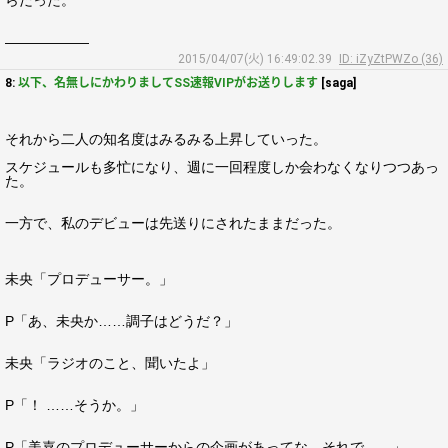
らだった。
――――――
2015/04/07(火) 16:49:02.39
ID: iZyZtPWZo (36)
8:
以下、名無しにかわりましてSS速報VIPがお送りします
[saga]
それから二人の知名度はみるみる上昇していった。
スケジュールも多忙になり、週に一回程度しか会わなくなりつつあっ
た。
一方で、私のデビューは先送りにされたままだった。
未央「プロデューサー。」
P「あ、未央か……調子はどうだ？」
未央「ラジオのこと、聞いたよ」
P「！ ……そうか。」
P「美嘉のプロデューサーからの企画があってな。それで……」