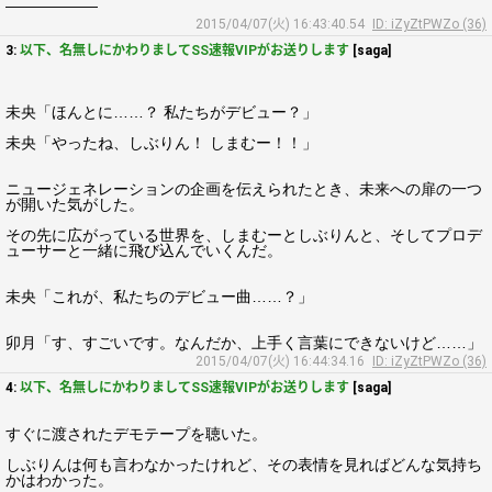
――――――
2015/04/07(火) 16:43:40.54
ID: iZyZtPWZo (36)
3:
以下、名無しにかわりましてSS速報VIPがお送りします
[saga]
未央「ほんとに……？ 私たちがデビュー？」
未央「やったね、しぶりん！ しまむー！！」
ニュージェネレーションの企画を伝えられたとき、未来への扉の一つ
が開いた気がした。
その先に広がっている世界を、しまむーとしぶりんと、そしてプロデ
ューサーと一緒に飛び込んでいくんだ。
未央「これが、私たちのデビュー曲……？」
卯月「す、すごいです。なんだか、上手く言葉にできないけど……」
2015/04/07(火) 16:44:34.16
ID: iZyZtPWZo (36)
4:
以下、名無しにかわりましてSS速報VIPがお送りします
[saga]
すぐに渡されたデモテープを聴いた。
しぶりんは何も言わなかったけれど、その表情を見ればどんな気持ち
かはわかった。