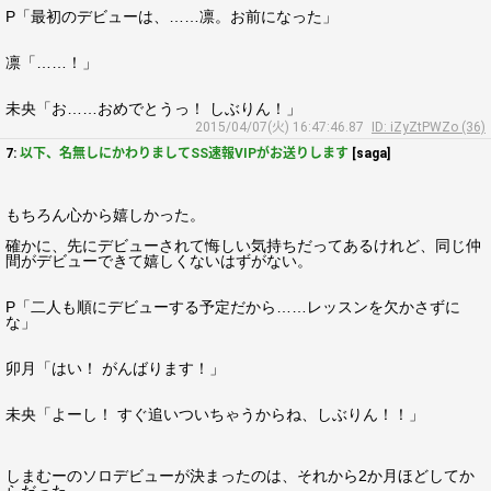
P「最初のデビューは、……凛。お前になった」
凛「……！」
未央「お……おめでとうっ！ しぶりん！」
2015/04/07(火) 16:47:46.87
ID: iZyZtPWZo (36)
7:
以下、名無しにかわりましてSS速報VIPがお送りします
[saga]
もちろん心から嬉しかった。
確かに、先にデビューされて悔しい気持ちだってあるけれど、同じ仲
間がデビューできて嬉しくないはずがない。
P「二人も順にデビューする予定だから……レッスンを欠かさずに
な」
卯月「はい！ がんばります！」
未央「よーし！ すぐ追いついちゃうからね、しぶりん！！」
しまむーのソロデビューが決まったのは、それから2か月ほどしてか