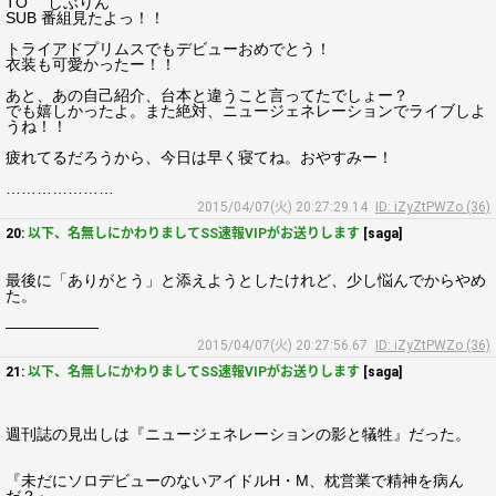
TO しぶりん
SUB 番組見たよっ！！
トライアドプリムスでもデビューおめでとう！
衣装も可愛かったー！！
あと、あの自己紹介、台本と違うこと言ってたでしょー？
でも嬉しかったよ。また絶対、ニュージェネレーションでライブしよ
うね！！
疲れてるだろうから、今日は早く寝てね。おやすみー！
…………………
2015/04/07(火) 20:27:29.14
ID: iZyZtPWZo (36)
20:
以下、名無しにかわりましてSS速報VIPがお送りします
[saga]
最後に「ありがとう」と添えようとしたけれど、少し悩んでからやめ
た。
――――――
2015/04/07(火) 20:27:56.67
ID: iZyZtPWZo (36)
21:
以下、名無しにかわりましてSS速報VIPがお送りします
[saga]
週刊誌の見出しは『ニュージェネレーションの影と犠牲』だった。
『未だにソロデビューのないアイドルH・M、枕営業で精神を病ん