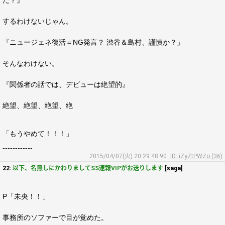
だ？』
するわけないじゃん。
『ニュージェネ復活＝NG発言？ 渋谷＆島村、謹慎か？」
そんなわけない。
『関係者の話では、デビューは絶望的』
絶望、絶望、絶望、絶
「もうやめて！！！」
------------
2015/04/07(火) 20:29:48.90
ID: iZyZtPWZo (36)
22:
以下、名無しにかわりましてSS速報VIPがお送りします
[saga]
P「未央！！」
事務所のソファーで目が覚めた。