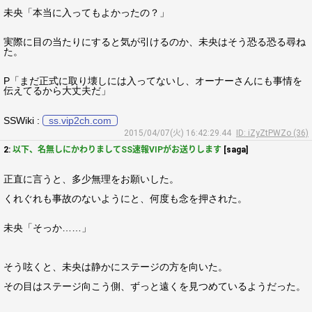
未央「本当に入ってもよかったの？」
実際に目の当たりにすると気が引けるのか、未央はそう恐る恐る尋ね
た。
P「まだ正式に取り壊しには入ってないし、オーナーさんにも事情を
伝えてるから大丈夫だ」
SSWiki :
ss.vip2ch.com
2015/04/07(火) 16:42:29.44
ID: iZyZtPWZo (36)
2:
以下、名無しにかわりましてSS速報VIPがお送りします
[saga]
正直に言うと、多少無理をお願いした。
くれぐれも事故のないようにと、何度も念を押された。
未央「そっか……」
そう呟くと、未央は静かにステージの方を向いた。
その目はステージ向こう側、ずっと遠くを見つめているようだった。