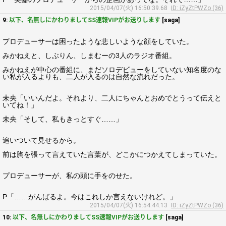
2015/04/07(火) 16:50:39.68
ID: iZyZtPWZo (36)
9:
以下、名無しにかわりましてSS速報VIPがお送りします
[saga]
プロデューサーは困ったような悲しいような顔をしていた。
みかねえと、しぶりん、しまむーの3人のラジオ番組。
みかねえが中心の番組に、まだソロデビューをしていない知名度のな
い私が入るよりも、二人が入るのは自然な流れだった。
未央「いいんだよ。それより、二人にちゃんとおめでとうって伝えと
いてね！」
未央「そして、私もきっとすぐ……」
追いついて見せるから。
前は胸を張って言えていた言葉が、どこかにつかえてしまっていた。
プロデューサーが、私の頭に手をのせた。
P「……がんばるよ。今はこれしか言えないけれど。」
2015/04/07(火) 16:54:44.13
ID: iZyZtPWZo (36)
10:
以下、名無しにかわりましてSS速報VIPがお送りします
[saga]