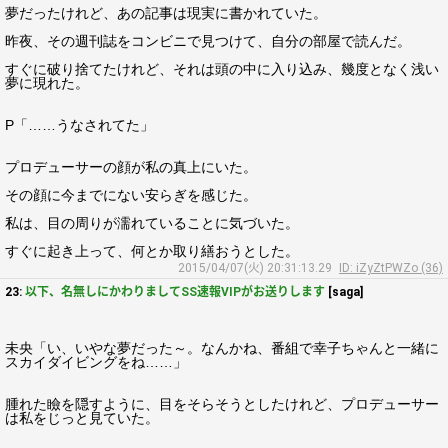
夢だったけれど、あの記事は現実に書かれていた。
昨夜、その週刊誌をコンビニで見つけて、自分の部屋で読んだ。
すぐに破り捨てたけれど、それは頭の中に入り込み、幾度となく浅い
夢に現れた。
P「……うなされてた」
プロデューサーの顔が私の真上にいた。
その顔に今までにない安らぎを感じた。
私は、目の周りが濡れていることに気づいた。
すぐに起き上って、何とか取り繕おうとした。
2015/04/07(火) 20:31:13.29
ID: iZyZtPWZo (36)
23:
以下、名無しにかわりましてSS速報VIPがお送りします
[saga]
未央「い、いやな夢だった～。なんかね、番組で幸子ちゃんと一緒に
スカイダイビングをね……」
腫れた瞼を隠すように、目をそらそうとしたけれど、プロデューサー
は私をじっと見ていた。