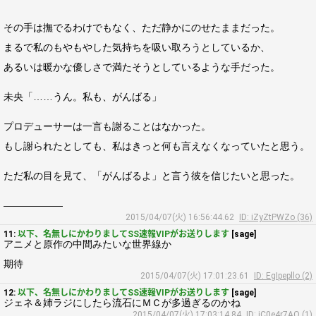
その手は撫でるわけでもなく、ただ静かにのせたままだった。
まるで私のもやもやした気持ちを吸い取ろうとしているか、
あるいは暖かな優しさで満たそうとしているような手だった。
未央「……うん。私も、がんばる」
プロデューサーは一言も謝ることはなかった。
もし謝られたとしても、私はきっと何も言えなくなっていたと思う。
ただ私の目を見て、「がんばるよ」と言う彼を信じたいと思った。
――――――
2015/04/07(火) 16:56:44.62
ID: iZyZtPWZo (36)
11:
以下、名無しにかわりましてSS速報VIPがお送りします
[sage]
アニメと原作の中間みたいな世界線か
期待
2015/04/07(火) 17:01:23.61
ID: EgIpepllo (2)
12:
以下、名無しにかわりましてSS速報VIPがお送りします
[sage]
ジェネ＆姉ラジにしたら流石にＭＣが多過ぎるのかね
2015/04/07(火) 17:03:14.84
ID: jC0e4r7AO (1)