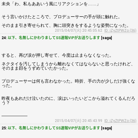
未央「わ、私もああいう風にリアクションを……」
そう言いかけたところで、プロデューサーの手が頭に触れた。
そのまま引き寄せられて、胸に頭突きをするような姿勢になった。
2015/04/07(火) 20:45:05.62
ID: iZyZtPWZo (36)
24:
以下、名無しにかわりましてSS速報VIPがお送りします
[saga]
すると、再び涙が押し寄せて、今度は止まらなくなった。
ネクタイを汚してしまうから離れなくてはならないと思ったけれど、
そのまま顔をうずめていたかった。
プロデューサーは何も言わなかった。時折、手の力が少しだけ強くな
った。
昨夜もあれだけ泣いたのに、涙はいったいどこから溢れてくるんだろ
う？
――――――
2015/04/07(火) 20:45:43.99
ID: iZyZtPWZo (36)
25:
以下、名無しにかわりましてSS速報VIPがお送りします
[saga]