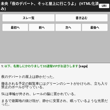
未央「夜のデパート、そっと屋上に行こうよ」 (HTML化済
URI
み)
スレ一覧
書き込む
最初へ
前へ
次へ
最後へ
1:
以下、名無しにかわりましてSS速報VIPがお送りします
[saga]
夜のデパートの屋上は静かだった。
撤去される予定の観覧車にはグリーンのシートがかけられ、立ち入り
禁止のポールが守っている。
SLは車輪が外され、レールの脇に置かれている。
まるで遊園地の抜け殻が、静かに安置され、眠っているような光景だ
った。