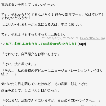
電源ボタンを押してしまいたかった。
でも、それからどうするんだろう？ 静かな部屋で一人、私は泣いてし
まわないだろうか？
しぶりんやしまむーが人気になるのは、本当に嬉しい。
でも、それよりもずっとずっと……悔しい。
2015/04/07(火) 20:24:53.72
ID: iZyZtPWZo (36)
17:
以下、名無しにかわりましてSS速報VIPがお送りします
[saga]
『それでは、自己紹介をお願いします』
『はい。渋谷凛です。』
『その……私の最初のデビューはニュージェネレーションという3人
組で……』
気づいたら目を閉じていたけれど、その言葉に顔を上げた。
画面を通して、しぶりんと目が合った。
『今はまだ、活動できずにいますが、また必ずCDやライブも……』