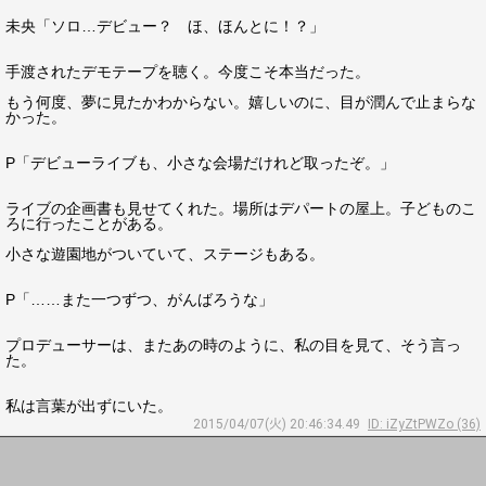
未央「ソロ…デビュー？ ほ、ほんとに！？」
手渡されたデモテープを聴く。今度こそ本当だった。
もう何度、夢に見たかわからない。嬉しいのに、目が潤んで止まらな
かった。
P「デビューライブも、小さな会場だけれど取ったぞ。」
ライブの企画書も見せてくれた。場所はデパートの屋上。子どものこ
ろに行ったことがある。
小さな遊園地がついていて、ステージもある。
P「……また一つずつ、がんばろうな」
プロデューサーは、またあの時のように、私の目を見て、そう言っ
た。
私は言葉が出ずにいた。
2015/04/07(火) 20:46:34.49
ID: iZyZtPWZo (36)