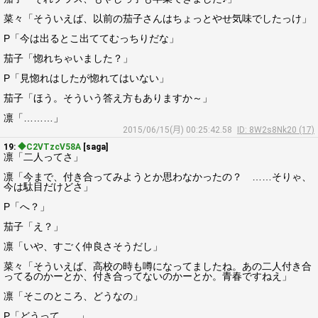
菜々「そういえば、以前の茄子さんはちょっとやせ気味でしたっけ」
P「今は出るとこ出ててむっちりだな」
茄子「惚れちゃいました？」
P「見惚れはしたが惚れてはいない」
茄子「ほう。そういう答え方もありますか～」
凛「………」
2015/06/15(月) 00:25:42.58
ID: 8W2s8Nk20 (17)
19:
◆C2VTzcV58A
[saga]
凛「二人ってさ」
凛「今まで、付き合ってみようとか思わなかったの？ ……そりゃ、
今は駄目だけどさ」
P「へ？」
茄子「え？」
凛「いや、すごく仲良さそうだし」
菜々「そういえば、高校の時も噂になってましたね。あの二人付き合
ってるのかーとか、付き合ってないのかーとか。青春ですねえ」
凛「そこのところ、どうなの」
P「どうって……」