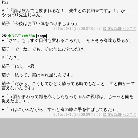
ね」
P「『酒は飲んでも飲まれるな！ 先生とのお約束ですよ！』か……
やっぱり先生じゃん」
茄子「今後はお互い気をつけましょう」
2015/06/15(月) 00:37:05.27
ID: 8W2s8Nk20 (17)
25:
◆C2VTzcV58A
[saga]
P「さて。もうすぐ日付も変わるころだし、そろそろ俺達も帰るか」
茄子「ですね。でも、その前にひとつだけ」
P「ん？」
茄子「ねえ、P君」
茄子「私って、実は照れ屋なんです」
茄子「だから、こうしてひどく酔ってる時でもないと、面と向かって
言えないんです」
P「（酒がまわって顔を赤くしたなっちゃんの視線は、じーっと俺を
捉えたまま）」
P「（はにかみながら、すっと俺の膝に手を伸ばしてきた）」
2015/06/15(月) 00:39:12.66
ID: 8W2s8Nk20 (17)