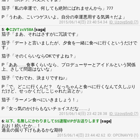
茄子「私の幸運で、何しても絶対にばれませんから」ﾌﾌﾌ
P「うわあ、こいつゲスいよ。自分の幸運悪用する気満々だよ」
2015/06/14(日) 23:40:54.34
ID: Uzcvq5ni0 (7)
5:
◆C2VTzcV58A
[saga]
茄子「まあ、それはさすがに冗談です」
茄子「デートと言いましたが、夕食を一緒に食べに行くというだけで
す」
茄子「そのくらいならOKですよね？」
P「ああ……食事くらいなら、プロデューサーとアイドルという関係
上、さして問題はないな」
茄子「でわでわ、決まりですね♪」
P「で、どこに行くんだ？ なっちゃんと食べに行くなんて久しぶり
だけど、せっかくだしこじゃれた店とか」
茄子「ラーメン食べにいきましょう！」
P「女っ気のかけらもないチョイスだな……」
2015/06/14(日) 23:42:28.38
ID: Uzcvq5ni0 (7)
6:
以下、名無しにかわりましてSS速報VIPがお送りします
[sage]
おお！続いたか…！
過去の掘り下げもあるかな期待
2015/06/14(日) 23:44:42.62
ID: OPClNAVY0 (1)