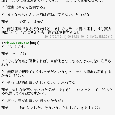
茄子「だったらなおさらバカですよ……どうして優勝だなんて」
P「理由は今から説明する」
P「まずなっちゃん。お前は運動ができない。そうだな」
茄子「……否定はしません」
P「俺は運動できるほうだけど、それでもテニス部の連中よりは実力
的に下だ。普通に考えたら、俺達は優勝できない」
2015/06/15(月) 00:19:36.90
ID: 8W2s8Nk20 (17)
17:
◆C2VTzcV58A
[saga]
P「だがしかし！」
茄子「っ」ﾋﾞｸｯ
P「そんな俺達が優勝すれば、当然俺となっちゃんはみんなに注目さ
れる」
P「無愛想で根暗でもやしっ子だというなっちゃんの印象も変化する
かもしれない」
P「それは結構面白いんじゃないかと思ってな」
茄子「失礼な物言いをされた気がしますが……ひょっとして、私のた
めを思っての行動ですか？」
P「違う。俺が面白いと思ったからだ」
茄子「……わかりました。そういうことにしておきます」ﾌﾌｯ