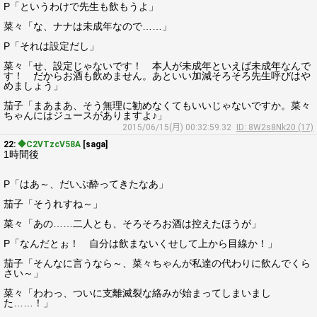
P「というわけで先生も飲もうよ」
菜々「な、ナナは未成年なので……」
P「それは設定だし」
菜々「せ、設定じゃないです！ 本人が未成年といえば未成年なんで
す！ だからお酒も飲めません。あといい加減そろそろ先生呼びはや
めましょう」
茄子「まあまあ、そう無理に勧めなくてもいいじゃないですか。菜々
ちゃんにはジュースがありますよ♪」
2015/06/15(月) 00:32:59.32
ID: 8W2s8Nk20 (17)
22:
◆C2VTzcV58A
[saga]
1時間後
P「はあ～、だいぶ酔ってきたなあ」
茄子「そうれすね～」
菜々「あの……二人とも、そろそろお酒は控えたほうが」
P「なんだとぉ！ 自分は飲まないくせして上から目線か！」
茄子「そんなに言うなら～、菜々ちゃんが私達の代わりに飲んでくら
さい～」
菜々「わわっ、ついに支離滅裂な絡みが始まってしまいまし
た……！」