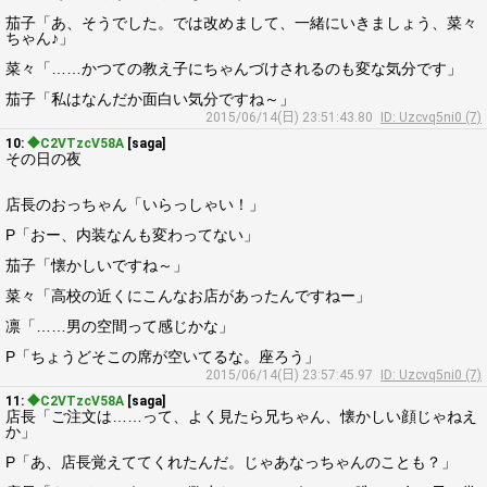
茄子「あ、そうでした。では改めまして、一緒にいきましょう、菜々
ちゃん♪」
菜々「……かつての教え子にちゃんづけされるのも変な気分です」
茄子「私はなんだか面白い気分ですね～」
2015/06/14(日) 23:51:43.80
ID: Uzcvq5ni0 (7)
10:
◆C2VTzcV58A
[saga]
その日の夜
店長のおっちゃん「いらっしゃい！」
P「おー、内装なんも変わってない」
茄子「懐かしいですね～」
菜々「高校の近くにこんなお店があったんですねー」
凛「……男の空間って感じかな」
P「ちょうどそこの席が空いてるな。座ろう」
2015/06/14(日) 23:57:45.97
ID: Uzcvq5ni0 (7)
11:
◆C2VTzcV58A
[saga]
店長「ご注文は……って、よく見たら兄ちゃん、懐かしい顔じゃねえ
か」
P「あ、店長覚えててくれたんだ。じゃあなっちゃんのことも？」