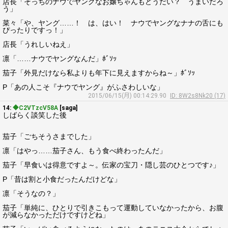
店長「そっちのナウでヤングなお嬢ちゃんもどうだい？ うまいだろ
う」
菜々「や、ヤング……！ は、はい！ ナウでヤングなナナの舌にも
ぴったりですっ！」
店長「うれしいねえ」
凛「……ナウでヤングなんだ」ﾎﾞｿｯ
茄子「外見だけなら私よりも年下に見えますからね～」ﾎﾞｿｯ
P「あの人こそ『ナウでヤング』がふさわしいな」
2015/06/15(月) 00:14:29.90
ID: 8W2s8Nk20 (17)
14:
◆C2VTzcV58A
[saga]
しばらく談笑した後
茄子「ごちそうさまでした」
凛「はやっ……茄子さん、もう食べ終わったんだ」
茄子「早食いは得意ですよ～。伝家の宝刀・隠し芸のひとつです♪」
P「昔は割と小食だったんだけどな」
凛「そうなの？」
茄子「単純に、ひとりで引きこもって運動していなかったから、お腹
が減らなかっただけですけどね」