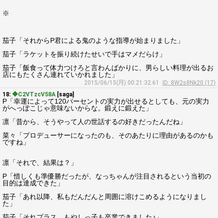
※
茄子「それからP君による鬼のような指導が始まりました」
茄子「ラケットを振り続けたせいで手はマメだらけ」
茄子「飯食って体力つけろと言わんばかりに、男らしい料理が出るお
店にもたくさん連れていかれました」
2015/06/15(月) 00:21:32.61
ID: 8W2s8Nk20 (17)
18:
◆C2VTzcV58A
[saga]
P「幸運によって120パーセントの実力が出せるとしても、元の実力
がへっぽこじゃ意味ないからな。鍛えに鍛えた」
凛「昔から、そうやって人の世話するの好きだったんだね」
菜々「プロデューサーになったのも、そのあたりに理由があるのかも
ですね」
凛「それで、結果は？」
P「惜しくも準優勝だったが、なっちゃんが注目されるという当初の
目的は達成できた」
茄子「あれ以降、私もだんだんと周囲に溶けこめるようになりまし
た」
茄子「それプラス、もやしっ子も卒業できました♪」