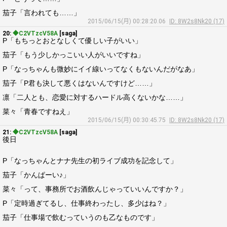
茄子「言われても……」
2015/06/15(月) 00:28:20.06
ID: 8W2s8Nk20 (17)
20:
◆C2VTzcV58A
[saga]
P「もちっとおとなしくて優しい子がいい」
茄子「もう少しかっこいい人がいいですね」
P「なっちゃんも微妙にイイ線いってなくもないんだがなあ」
茄子「P君も決して悪くはないんですけど……」
凛「二人とも、恋愛に対するハードル高くないかな……」
菜々「青春ですねえ」
2015/06/15(月) 00:30:45.75
ID: 8W2s8Nk20 (17)
21:
◆C2VTzcV58A
[saga]
後日
P「なっちゃんとナナ先生の初ライブ成功を記念して」
茄子「かんぱーい♪」
菜々「って、事務所でお酒飲んじゃっていいんですか？」
P「定時過ぎてるし、仕事終わったし、多少はね？」
茄子「仕事場で飲むっていうのも乙なものです」