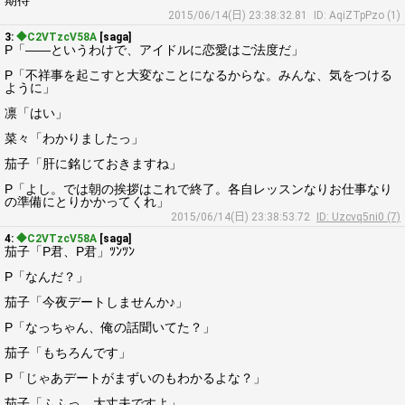
期待
2015/06/14(日) 23:38:32.81
ID: AqiZTpPzo (1)
3:
◆C2VTzcV58A
[saga]
P「――というわけで、アイドルに恋愛はご法度だ」
P「不祥事を起こすと大変なことになるからな。みんな、気をつける
ように」
凛「はい」
菜々「わかりましたっ」
茄子「肝に銘じておきますね」
P「よし。では朝の挨拶はこれで終了。各自レッスンなりお仕事なり
の準備にとりかかってくれ」
2015/06/14(日) 23:38:53.72
ID: Uzcvq5ni0 (7)
4:
◆C2VTzcV58A
[saga]
茄子「P君、P君」ﾂﾝﾂﾝ
P「なんだ？」
茄子「今夜デートしませんか♪」
P「なっちゃん、俺の話聞いてた？」
茄子「もちろんです」
P「じゃあデートがまずいのもわかるよな？」
茄子「ふふっ、大丈夫ですよ」