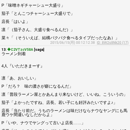
P「味噌ネギチャーシュー大盛り」
茄子「とんこつチャーシュー大盛りで」
店長「はいよ」
凛「（茄子さん、大盛り食べるんだ）」
菜々「（そういえば、結構バクバク食べるタイプだったなあ）」
2015/06/15(月) 00:12:12.38
ID: 8W2s8Nk20 (17)
13:
◆C2VTzcV58A
[saga]
ラーメン到着
4人『いただきまーす』
凛「あ、おいしい」
P「だろ？ 味の濃さが癖になるんだ」
凛「普段ラーメン屋とかあんまり来ないけど、いいね。こういうの」
茄子「よかったですね、店長。若い子にも好評みたいですよ♪」
店長「当たり前だ。うちのラーメンは味だけならナウなヤングにも馬
鹿ウケ間違いなしだからよ」
P「いや、ナウでヤングって古いよ店長……」