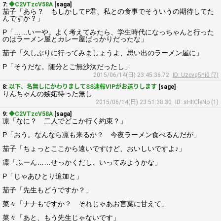
7:
◆C2VTzcV58A
[saga]
茄子「あら？ もしかしてP君、私との食事でそういうの期待してた
んですか？」
P「……いーや。よく考えてみたら、学生時代になっちゃんと行った
のはラーメン屋とカレー屋ばっかりだったな」
茄子「久しぶりに行ってみましょうよ、思い出のラーメン屋に」
P「そうだな。随分とご無沙汰だったし」
2015/06/14(日) 23:45:36.72
ID: Uzcvq5ni0 (7)
8:
以下、名無しにかわりましてSS速報VIPがお送りします
[sage]
りんちゃんの嫉妬待った無し
2015/06/14(日) 23:51:38.30
ID: sHIICleNo (1)
9:
◆C2VTzcV58A
[saga]
凛「なに？ 二人でどこか行く約束？」
P「おう。なんなら凛も来るか？ 今夜ラーメン食べるんだが」
茄子「ちょっとここから遠いですけど、おいしいですよ♪」
凛「ふーん……せっかくだし、いってみようかな」
P「じゃあひとり追加と」
茄子「先生もどうですか？」
菜々「ナナもですか？ それじゃあお言葉に甘えて」
菜々「あと、もう先生じゃないです」