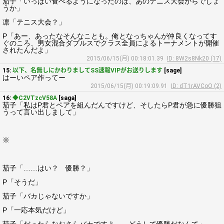
茄子「いっぱい食べるようになったのは、あのテニス大会からでしょ
うか」
凛「テニス大会？」
P「あー、あったなそんなことも。俺となっちゃんが仲良くなってす
ぐのころ、男女混合ダブルスでクラス全員によるトーナメントが開催
されたんだよ」
2015/06/15(月) 00:18:01.39
ID: 8W2s8Nk20 (17)
15:
以下、名無しにかわりましてSS速報VIPがお送りします
[sage]
はーいペア作ってー
2015/06/15(月) 00:19:09.91
ID: dT1rAVCoO (2)
16:
◆C2VTzcV58A
[saga]
茄子「私はP君とペアを組んだんですけど、そしたらP君が急に優勝狙
うって言い出しまして」
※
茄子「……はい？ 優勝？」
P「そうだ」
茄子「バカじゃないですか」
P「一応本気だけど」