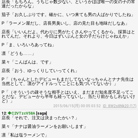
店長「もちろん。うちじゃ数少ない、というかほぼ唯一の女の子の常
連だったからな」
茄子「お久しぶりです。確かに、いつ来ても男の人ばかりでしたね」
P「ラーメン屋だし、店長男臭いし、店の見た目も地味だしなあ」
店長「いいんだよ。代わりに男がたくさんやってくるから、採算はと
れてんだ。それより、今日はずいぶんと女の子だらけじゃねえか」
P「ま、いろいろあってね」
凛「どうも……」
菜々「こんばんは、です」
店長「おう、ゆっくりしていってくれ」
P「（ちゃんとしたデビューもまだしてないなっちゃんとナナ先生は
当然として、凛がアイドルってことにも気づいてないか）」
P「（そういうの疎そうな相手とはいえ、まだまだ知名度不足ってこ
とだな。デビューから半年も経ってないし、当たり前かもしれないけ
ど）」
2015/06/15(月) 00:05:03.52
ID: 8W2s8Nk20 (17)
12:
◆C2VTzcV58A
[saga]
店長「それで、注文は決まったかい？」
菜々「ナナは醤油ラーメンをお願いします」
凛「私は塩ラーメンで」