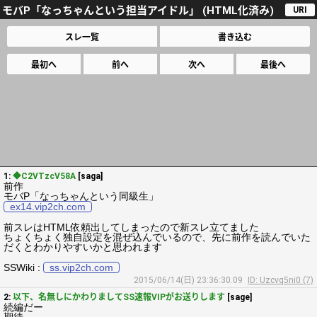
モバP「なっちゃんという担当アイドル」 (HTML化済み)
URI
スレ一覧
書き込む
最初へ
前へ
次へ
最後へ
1:
◆C2VTzcV58A
[saga]
前作
モバP「なっちゃんという同級生」
ex14.vip2ch.com
前スレはHTML依頼出してしまったので新スレ立てました
ちょくちょく独自設定を混ぜ込んでいるので、先に前作を読んでいた
だくとわかりやすいかと思われます
SSWiki :
ss.vip2ch.com
2015/06/14(日) 23:36:30.09
ID: Uzcvq5ni0 (7)
2:
以下、名無しにかわりましてSS速報VIPがお送りします
[sage]
続編だー