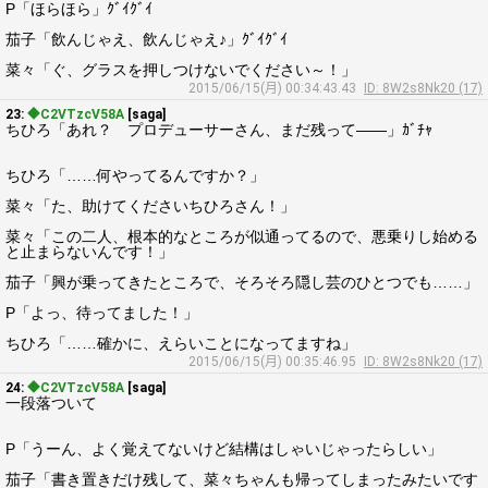
P「ほらほら」ｸﾞｲｸﾞｲ
茄子「飲んじゃえ、飲んじゃえ♪」ｸﾞｲｸﾞｲ
菜々「ぐ、グラスを押しつけないでください～！」
2015/06/15(月) 00:34:43.43
ID: 8W2s8Nk20 (17)
23:
◆C2VTzcV58A
[saga]
ちひろ「あれ？ プロデューサーさん、まだ残って――」ｶﾞﾁｬ
ちひろ「……何やってるんですか？」
菜々「た、助けてくださいちひろさん！」
菜々「この二人、根本的なところが似通ってるので、悪乗りし始める
と止まらないんです！」
茄子「興が乗ってきたところで、そろそろ隠し芸のひとつでも……」
P「よっ、待ってました！」
ちひろ「……確かに、えらいことになってますね」
2015/06/15(月) 00:35:46.95
ID: 8W2s8Nk20 (17)
24:
◆C2VTzcV58A
[saga]
一段落ついて
P「うーん、よく覚えてないけど結構はしゃいじゃったらしい」
茄子「書き置きだけ残して、菜々ちゃんも帰ってしまったみたいです