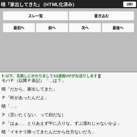
晴「家出してきた」 (HTML化済み)
URI
スレ一覧
書き込む
最初へ
前へ
次へ
最後へ
1:
以下、名無しにかわりましてSS速報VIPがお送りします
[]
モバＰ（以降Ｐ表記）「…は？」
晴「だから、家出してきた」
Ｐ「何があったんだよ」
晴「…」
Ｐ（言いたくない、って顔だな）
Ｐ「はぁ…、とりあえず中に入りな。ずぶ濡れじゃないかよ」
晴「イキナリ降ってきたんだから仕方ないだろ」