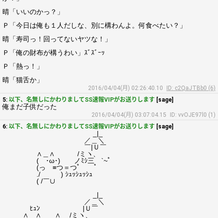
晴「いいのかっ？」
Ｐ「今日は俺も１人だしな、別に構わんよ。何食べたい？」
晴「寿司っ！回ってないヤツな！」
Ｐ「俺の財布が構うわい」ｽﾞｽﾞｰｯ
Ｐ「熱っ！」
晴「猫舌か」
2016/04/04(月) 02:26:40.10
ID: c2QaJTBb0 (6)
5:
以下、名無しにかわりましてSS速報VIPがお送りします
[sage]
俺まだ子供だった
2016/04/04(月) 03:07:04.15
ID: vvOJE97l0 (1)
6:
以下、名無しにかわりましてSS速報VIPがお送りします
[sage]
_|_
／＿＼
￣|Ｕ￣
∧＿∧ /ミヽ、
( ･ω･) ノﾐｼ三 `~ﾟ
(っ ≡つ＝つﾟ ﾟ
./ ) ｼｭｯｼｭｯｼｭ
( /￣∪
_|_
／＿＼
ﾋｭﾝ ￣|Ｕ￣
∧＿∧ ＿∧ /ミヽ、