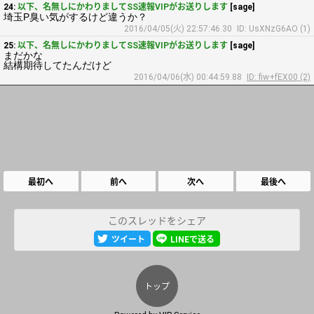
24:
以下、名無しにかわりましてSS速報VIPがお送りします
[sage]
埼玉P臭い気がするけど違うか？
2016/04/05(火) 22:57:46.30
ID: UsXNzG6AO (1)
25:
以下、名無しにかわりましてSS速報VIPがお送りします
[sage]
まだかな
結構期待してたんだけど
2016/04/06(水) 00:44:59.88
ID: fiw+fEX00 (2)
最初へ
前へ
次へ
最後へ
このスレッドをシェア
ツイート
LINEで送る
トップ