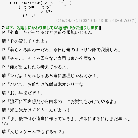
(（( ･ω･)三ω･) ノ ヽ `~ﾟ ））
(_っっ= _っっﾟ ﾟ
ヽ ノ ﾋｭﾝ
( /￣∪
2016/04/04(月) 03:18:15.63
ID: n6S+yUVoO (1)
7:
以下、名無しにかわりましてSS速報VIPがお送りします
[]
Ｐ「外食したがってるけどお前今服無いじゃん」
晴「Ｐの貸してくれよ」
Ｐ「着られる訳ねーだろ。今日は俺のオッサン飯で我慢しろ」
晴「チッ…、んじゃ回らない寿司はまた今度な？」
Ｐ「俺が出世したら考えてやるよ」
晴「ンだよ！それじゃあ永遠に無理じゃねえか！」
Ｐ「ハハッ、お前だけ晩飯白米オンリーな」
晴「おい卑怯だぞ！」
Ｐ「流石に可哀想だから白米の上にお粥でもかけてやるよ」
晴「米に米かけてどうすんだよっ！」
Ｐ「ま、後で何か適当に作ってやるよ。夕飯にするにはまだ早いし
な」
晴「んじゃゲームでもするか？」