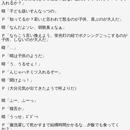
入れるか？」
晴「子ども扱いすんなっつの」
Ｐ「知ってるか？若いと言われて怒るのが子供、喜ぶのが大人だ」
晴「なんだよソレ、胡散臭ぇなぁ」
Ｐ「ならこう言い換えよう。蛍光灯の紐でボクシングごっこするのが
子供、しないのが大人だ」
晴「…」
Ｐ「晴は子供のようだ」
晴「う、うるせぇ！」
Ｐ「んじゃハチミツ入れるぞー」
晴「聞けよっ！」
Ｐ（大分元気が出てきたようで何よりだ）
晴「ふー、ふーっ」
Ｐ「猫舌か」
晴「うっせ」ｽﾞｽﾞｰｯ
Ｐ「服洗濯して乾かすまで結構時間かかるな…夕飯でも食ってく
か？」