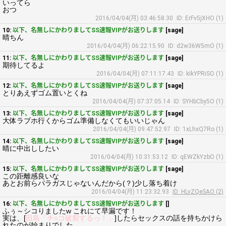
いってら
おつ
2016/04/04(月) 03:46:58.30
ID: ErFv5jXHO (1)
10:
以下、名無しにかわりましてSS速報VIPがお送りします
[sage]
晴ちん
2016/04/04(月) 06:22:15.90
ID: d2w36W5mO (1)
11:
以下、名無しにかわりましてSS速報VIPがお送りします
[sage]
期待してるよ
2016/04/04(月) 07:11:17.43
ID: kIkYPRiSO (1)
12:
以下、名無しにかわりましてSS速報VIPがお送りします
[sage]
とりあえずゴム置いとくね
2016/04/04(月) 07:37:05.14
ID: SYHbCby5O (1)
13:
以下、名無しにかわりましてSS速報VIPがお送りします
[sage]
大体ラブホ行くからゴム準備しなくてもいいじゃん
2016/04/04(月) 09:47:52.97
ID: 1xLhxQ7Ro (1)
14:
以下、名無しにかわりましてSS速報VIPがお送りします
[sage]
晴に中出ししたい
2016/04/04(月) 10:31:53.12
ID: qEWZkYzbO (1)
15:
以下、名無しにかわりましてSS速報VIPがお送りします
[sage]
この距離感良いな
あとお前らパラガスじゃないんだから(？)少し落ち着け
2016/04/04(月) 11:23:32.93
ID: HLvZQeSAO (2)
16:
以下、名無しにかわりましてSS速報VIPがお送りします
[]
ふぅ～シコりましたw これにて早漏です！
実は、[
田島「チ○コ破裂するっ！」
]したらセックスの話を持ちかけら
れたのが始まりでした