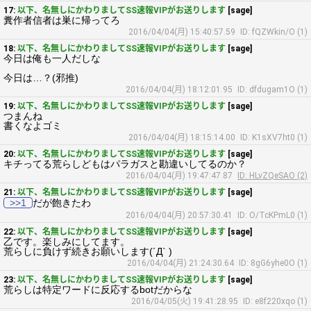
17:
以下、名無しにかわりましてSS速報VIPがお送りします
[sage]
糞作者信者は巣に帰ってろ
2016/04/04(月) 15:40:57.59
ID: fQZWkin/O (1)
18:
以下、名無しにかわりましてSS速報VIPがお送りします
[sage]
今日は俺も一人だしな
今日は…？(邪推)
2016/04/04(月) 18:12:01.95
ID: dfdugam1O (1)
19:
以下、名無しにかわりましてSS速報VIPがお送りします
[sage]
つまんね
書くなよゴミ
2016/04/04(月) 18:15:14.00
ID: K1sXV7ht0 (1)
20:
以下、名無しにかわりましてSS速報VIPがお送りします
[sage]
キチってる荒らしどもはパラガスと勘違いしてるのか？
2016/04/04(月) 19:47:47.87
ID: HLvZQeSAO (2)
21:
以下、名無しにかわりましてSS速報VIPがお送りします
[sage]
>>1
だが飽きたわ
2016/04/04(月) 20:57:30.41
ID: O/TcKPmL0 (1)
22:
以下、名無しにかわりましてSS速報VIPがお送りします
[sage]
乙です。楽しみにしてます。
荒らしに負けず続きお願いします(´Д` )
2016/04/04(月) 21:24:30.64
ID: 8gG6yhe0O (1)
23:
以下、名無しにかわりましてSS速報VIPがお送りします
[sage]
荒らしは特定ワードに反応するbotだからな
2016/04/05(火) 19:41:28.95
ID: e8f220xqo (1)