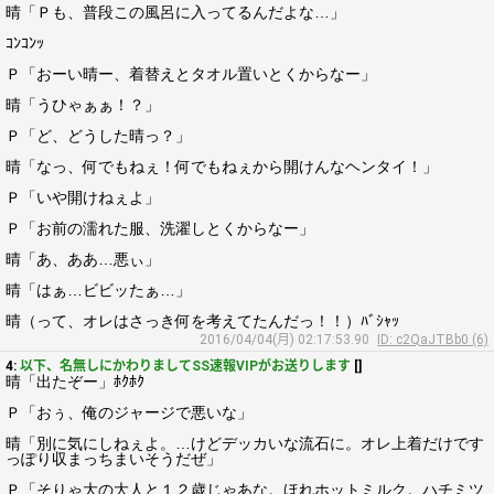
晴「Ｐも、普段この風呂に入ってるんだよな…」
ｺﾝｺﾝｯ
Ｐ「おーい晴ー、着替えとタオル置いとくからなー」
晴「うひゃぁぁ！？」
Ｐ「ど、どうした晴っ？」
晴「なっ、何でもねぇ！何でもねぇから開けんなヘンタイ！」
Ｐ「いや開けねぇよ」
Ｐ「お前の濡れた服、洗濯しとくからなー」
晴「あ、ああ…悪ぃ」
晴「はぁ…ビビッたぁ…」
晴（って、オレはさっき何を考えてたんだっ！！）ﾊﾞｼｬｯ
2016/04/04(月) 02:17:53.90
ID: c2QaJTBb0 (6)
4:
以下、名無しにかわりましてSS速報VIPがお送りします
[]
晴「出たぞー」ﾎｸﾎｸ
Ｐ「おぅ、俺のジャージで悪いな」
晴「別に気にしねぇよ。…けどデッカいな流石に。オレ上着だけです
っぽり収まっちまいそうだぜ」
Ｐ「そりゃ大の大人と１２歳じゃあな。ほれホットミルク。ハチミツ