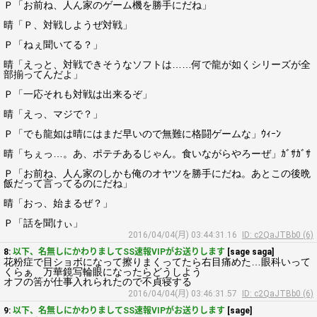
Ｐ「お前ね、人ん家のゲーム機を勝手にだね」
晴「Ｐ、対戦しようぜ対戦」
Ｐ「ねぇ聞いてる？」
晴「えっと、対戦できそうなソフトは……何で龍が如くシリーズが全
部揃ってんだよ」
Ｐ「一応それも対戦は出来るぞ」
晴「えっ、マジで？」
Ｐ「でも龍如は晴にはまだ早いので無難に格闘ゲームな」ｳｨｰﾝ
晴「ちぇっ…。あ、ポテチあるじゃん。食いながらやろーぜ」ｶﾞｻｶﾞｻ
Ｐ「お前ね、人ん家のしかも俺のオヤツを勝手にだね。あとこの後晩
飯だって言ってるのにだね」
晴「おっ、始まるぜ？」
Ｐ「話を聞けぃ」
2016/04/04(月) 03:44:31.16
ID: c2QaJTBb0 (6)
8:
以下、名無しにかわりましてSS速報VIPがお送りします
[sage saga]
花粉症で目ショボになって擦りまくってたら右目痛めた…眼科いって
くらぁ 万華鏡写輪眼になったらどうしよう
オフの筈が仕事入れられたので不貞寝する
2016/04/04(月) 03:46:31.57
ID: c2QaJTBb0 (6)
9:
以下、名無しにかわりましてSS速報VIPがお送りします
[sage]