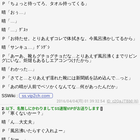
Ｐ「ちょっと待ってろ、タオル持ってくる」
晴「おぅ…」
晴「…」
晴「…」ｸﾞｽｯ
Ｐ「お待たせ。とりあえずコレで体拭きな。今風呂沸かしてるから」
晴「サンキュ…」ｸﾞｼｸﾞｼ
Ｐ「あーあ、靴もグチョグチョだな…とりあえず風呂沸くまでリビン
グにいな。炬燵もあるしエアコンつけたから」
晴「わかった…」
Ｐ「さてと…とりあえず濡れた靴には新聞紙を詰め込んで…っと」
Ｐ「あの晴が人前でベソかくなんてな…何があったんだか」
SSWiki :
ss.vip2ch.com
2016/04/04(月) 01:39:32.54
ID: c2QaJTBb0 (6)
2:
以下、名無しにかわりましてSS速報VIPがお送りします
[]
Ｐ「寒くないかー？」
晴「ん…大丈夫」
Ｐ「風呂沸いたらすぐ入れよー」
晴「おー…」