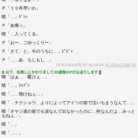
Ｐ「１０年早いわ」
晴「…」ｹﾞｼｯ
Ｐ「あ痛っ」
晴「…入ってくる」
Ｐ「おー、ごゆっくりー」
Ｐ「さて、と。今のうちに…」ﾋﾟﾋﾟｯ
Ｐ「……あ、もしもし…」
2016/04/04(月) 01:46:58.04
ID: c2QaJTBb0 (6)
3:
以下、名無しにかわりましてSS速報VIPがお送りします
[]
晴「はぁ……暖けぇ…」
晴「…」ﾁｬﾌﾟﾝ
晴「……情けねぇ…」
晴「…チクショウ、よりによってアイツの前で泣いちまうなんて…」
晴「オヤジ達の前でも涙なんて出なかったのに…何なんだよ…みっと
もねぇ…」
晴「…」
晴「……」