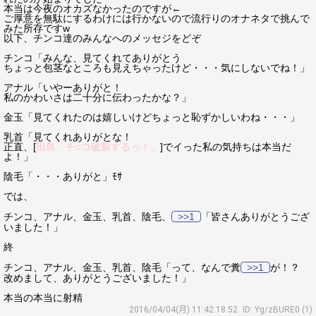
本当は今夜のオカズなかったのですが←
ご厚意を無駄にするわけには行かないので流行りのオナネタで挑んで
みた所存ですw
以下、チンコ達のみんなへのメッセジをどぞ
チンコ「みんな、見てくれてありがとう
ちょっと包茎なところも見えちゃったけど・・・気にしないでね！」
アナル「いやーありがと！
私のかわいさは二十分に伝わったかな？」
金玉「見てくれたのは嬉しいけどちょっと恥ずかしいわね・・・」
乳首「見てくれありがとな！
正直、[
田島「チ○コ破裂するっ！」
]でイった私の気持ちは本当だ
よ！」
陰毛「・・・ありがと」ﾓｻ
では、
チンコ、アナル、金玉、乳首、陰毛、
>>1
「皆さんありがとうござ
いました！」
終
チンコ、アナル、金玉、乳首、陰毛「って、なんで糞
>>1
が！？
改めまして、ありがとうございました！」
本当の本当に射精
2016/04/04(月) 11:42:18.52
ID: Yg/zBURE0 (1)