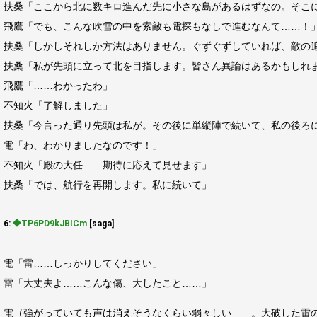
扶桑「ここから北に数キロ進んだ先に小さな島があるはずなの。そこ
飛鷹「でも、こんな吹雪の中を索敵も電探もなしで進むなんて……！
扶桑「しかしそれしか方法はありません。ぐずぐずしていれば、敵の
扶桑「私が先頭に立って北を目指します。皆さん異論はあるかもしれ
飛鷹「……わかったわ」
不知火「了解しました」
扶桑「今言った通り先頭は私が。その後に単縦陣で続いて、私の後ろ
電「わ、わかりましたなのです！」
不知火「殿の大任……期待に応えて見せます」
扶桑「では、航行を再開します。私に続いて」
6:
◆TP6PD9kJBICm
[saga]
電「雷……しっかりしてください」
雷「大丈夫よ……こんな傷、大したこと……」
電（強がっていても声は消えそうなくらい弱々しい……。大破した雷