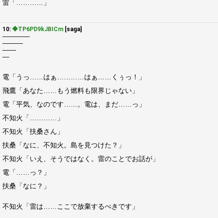
雷「…………」
10:
◆TP6PD9kJBICm
[saga]
――――
―――
――
―
電「うっ……はぁ…………はぁ……くぅっ！」
飛鷹「あなた……もう燃料も限界じゃない」
電「平気、なのです……。電は、まだ……っ」
不知火「…………」
不知火「扶桑さん」
扶桑「なに、不知火。島を見つけた？」
不知火「いえ、そうではなく。雷のことでお話が」
電「……っ？」
扶桑「なに？」
不知火「雷は……ここで放棄するべきです」