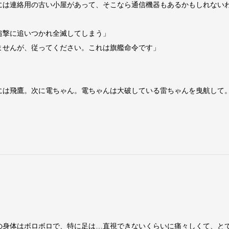
には連絡用の古い小屋があって、そこなら通信機器もあるかもしれない
」
追撃に追いつかれ全滅してしまう」
ませんが、従ってください。これは旗艦命令です」
には飛鷹。次に電ちゃん。電ちゃんは大破している雷ちゃんを曳航して
の身体はボロボロで、特に足は…直視できないくらいに痛々しくて、と