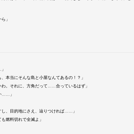
から」
…」
も、本当にそんな島と小屋なんてあるの！？」
いわ。それに、方角だって……合っているはず」
か……」
すし、目的地にさえ、辿りつければ……」
ても燃料切れで全滅よ」