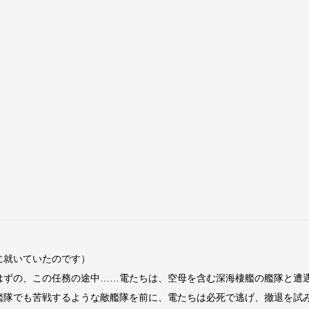
に就いていたのです）
はずの、この任務の途中……電たちは、空母を含む深海棲艦の艦隊と遭
艦隊でも苦戦するような敵艦隊を前に、電たちは必死で逃げ、撤退を試