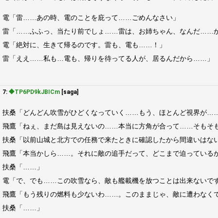
電「雷……あの時、電のことを庇って……ごめんなさい」
雷「……ふふっ、当たり前でしょ……雷は、お姉ちゃん、なんだ……
電「絶対に、生きて帰るのです。雷も、電も……！」
雷「ええ……私も…電も、帰りを待ってる人が、居るんだから……」
7:
◆TP6PD9kJBICm
[saga]
扶桑「どんどん吹雪がひどくなっていく……もう、ほとんど視界が…
飛鷹「ねぇ、まだ島は見えないの……本当に方角が合って……そもそ
扶桑「以前山城と北方での任務で来たときに確認したから間違いはな
飛鷹「本当かしら……。それに敵の追手だって、どこまで迫っている
扶桑「……」
電「で、でも……この吹雪なら、敵も艦載機を放つことは出来ないで
飛鷹「もう残りの燃料も少ないわ……。このままじゃ、敵に遭わなく
扶桑「……」