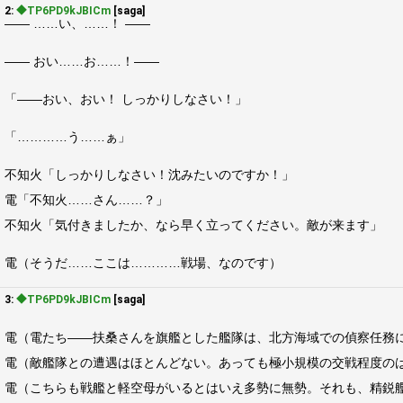
2:
◆TP6PD9kJBICm
[saga]
―― ……い、……！ ――
―― おい……お……！――
「――おい、おい！ しっかりしなさい！」
「…………う……ぁ」
不知火「しっかりしなさい！沈みたいのですか！」
電「不知火……さん……？」
不知火「気付きましたか、なら早く立ってください。敵が来ます」
電（そうだ……ここは…………戦場、なのです）
3:
◆TP6PD9kJBICm
[saga]
電（電たち――扶桑さんを旗艦とした艦隊は、北方海域での偵察任務
電（敵艦隊との遭遇はほとんどない。あっても極小規模の交戦程度の
電（こちらも戦艦と軽空母がいるとはいえ多勢に無勢。それも、精鋭