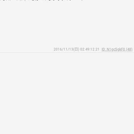
2016/11/13(日) 02:49:12.21
ID: N1gc5gkF0 (48)