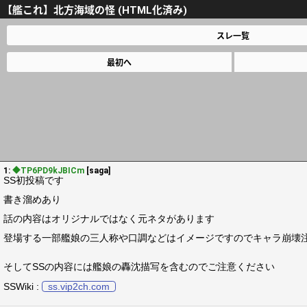
【艦これ】北方海域の怪 (HTML化済み)
スレ一覧
最初へ
1:
◆TP6PD9kJBICm
[saga]
SS初投稿です
書き溜めあり
話の内容はオリジナルではなく元ネタがあります
登場する一部艦娘の三人称や口調などはイメージですのでキャラ崩壊
そしてSSの内容には艦娘の轟沈描写を含むのでご注意ください
SSWiki :
ss.vip2ch.com