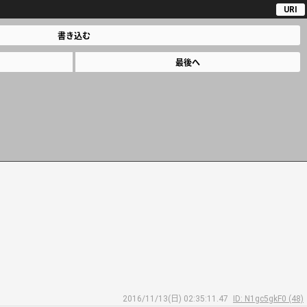
URI
書き込む
最後へ
2016/11/13(日) 02:35:11.47
ID: N1gc5gkF0 (48)