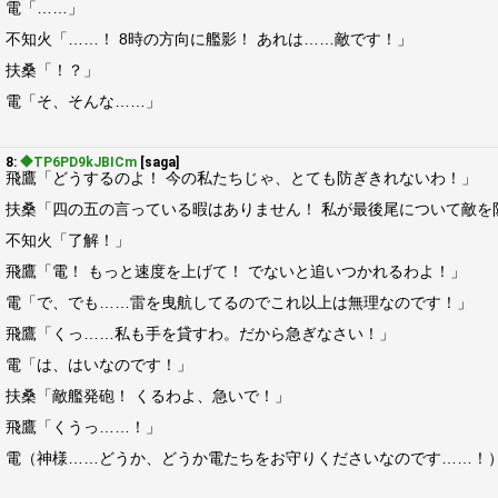
電「……」
不知火「……！ 8時の方向に艦影！ あれは……敵です！」
扶桑「！？」
電「そ、そんな……」
8:
◆TP6PD9kJBICm
[saga]
飛鷹「どうするのよ！ 今の私たちじゃ、とても防ぎきれないわ！」
扶桑「四の五の言っている暇はありません！ 私が最後尾について敵
不知火「了解！」
飛鷹「電！ もっと速度を上げて！ でないと追いつかれるわよ！」
電「で、でも……雷を曳航してるのでこれ以上は無理なのです！」
飛鷹「くっ……私も手を貸すわ。だから急ぎなさい！」
電「は、はいなのです！」
扶桑「敵艦発砲！ くるわよ、急いで！」
飛鷹「くうっ……！」
電（神様……どうか、どうか電たちをお守りくださいなのです……！