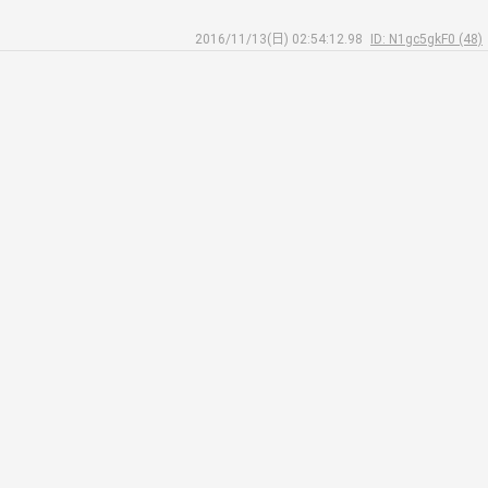
2016/11/13(日) 02:54:12.98
ID: N1gc5gkF0 (48)