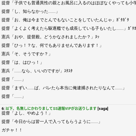
提督「子供でも普通異性の親とお風呂に入るのはほぼなくやっても小学校低
提督「し、知らなかった......」
提督「お、俺は今までとんでもないことをしていたんじゃ」ｶﾞﾀｶﾞﾀ
提督「よくよく考えたら駆逐艦でも成長している子もいたし......」ｶﾞﾀｶ
憲兵「おや、提督殿。どうかなされましたか？」ﾇｯ
提督「ひっ！？な、何でもありませんであります！」
憲兵「そ、そうですか？」
提督「は、はひっ！」
憲兵「......なら、いいのですが」ｽﾀｽﾀ
提督「......」
提督「まずい......ば、バレたら本当に俺逮捕されたりなんて......」
提督「......」
6:
以下、名無しにかわりましてSS速報VIPがお送りします
[saga]
提督「よし、やめよう！」
提督「今日からは皆一人で入ってもらうように......」
ガチャ！！