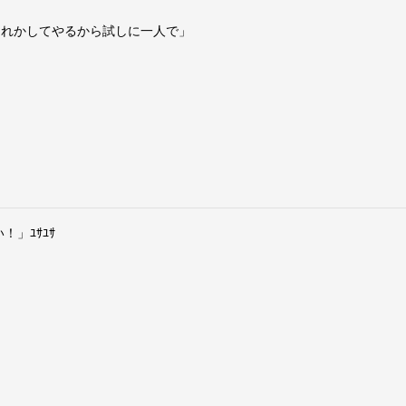
、これかしてやるから試しに一人で」
」ﾕｻﾕｻ