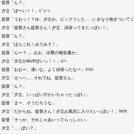
提督「ん？」
夕立「ぽーい！！」ﾋﾟｮｰﾝ
提督「うおっ！？ゆ、夕立か。ビックリした......いきなり抱きついて
夕立「提督さん提督さん！夕立、頑張ってきたっぽい！」
提督「ん？」
夕立「ほらこれ！みてみて！」
提督「んー？......おお、出撃の報告書か」
夕立「夕立がMVPぽいっ！！」ﾑﾌｰ
提督「おおー、凄いな。よく頑張ったなー」ﾖｼﾖｼ
夕立「えへへ......それでね、提督さん」
提督「ん？」
夕立「夕立、いっぱい汗かいちゃったっぽい」
提督「まー、そうだろうな」
夕立「だからね、提督さん！夕立お風呂に入りたいっぽい！」ｳｷｳｷ
提督「そっか、それじゃあいってらっしゃい」
夕立「......ぽい？」