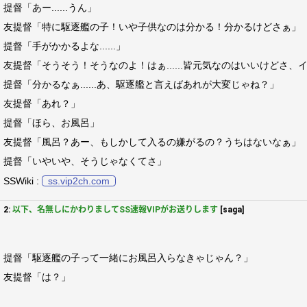
提督「あー......うん」
友提督「特に駆逐艦の子！いや子供なのは分かる！分かるけどさぁ」
提督「手がかかるよな......」
友提督「そうそう！そうなのよ！はぁ......皆元気なのはいいけどさ
提督「分かるなぁ......あ、駆逐艦と言えばあれが大変じゃね？」
友提督「あれ？」
提督「ほら、お風呂」
友提督「風呂？あー、もしかして入るの嫌がるの？うちはないなぁ」
提督「いやいや、そうじゃなくてさ」
SSWiki :
ss.vip2ch.com
2:
以下、名無しにかわりましてSS速報VIPがお送りします
[saga]
提督「駆逐艦の子って一緒にお風呂入らなきゃじゃん？」
友提督「は？」