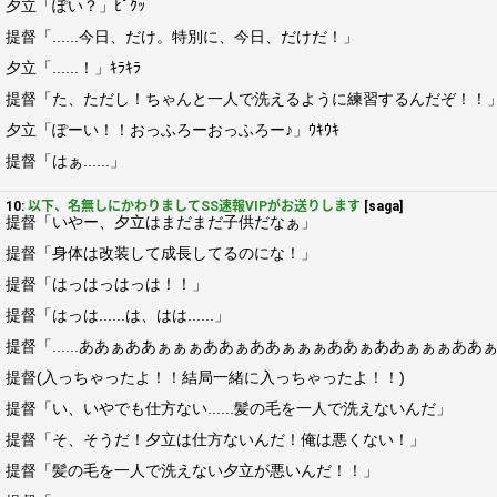
夕立「ぽい？」ﾋﾟｸｯ
提督「......今日、だけ。特別に、今日、だけだ！」
夕立「......！」ｷﾗｷﾗ
提督「た、ただし！ちゃんと一人で洗えるように練習するんだぞ！！
夕立「ぽーい！！おっふろーおっふろー♪」ｳｷｳｷ
提督「はぁ......」
10:
以下、名無しにかわりましてSS速報VIPがお送りします
[saga]
提督「いやー、夕立はまだまだ子供だなぁ」
提督「身体は改装して成長してるのにな！」
提督「はっはっはっは！！」
提督「はっは......は、はは......」
提督「......ああぁああぁぁぁああぁああぁぁぁああぁああぁぁぁあ
提督(入っちゃったよ！！結局一緒に入っちゃったよ！！)
提督「い、いやでも仕方ない......髪の毛を一人で洗えないんだ」
提督「そ、そうだ！夕立は仕方ないんだ！俺は悪くない！」
提督「髪の毛を一人で洗えない夕立が悪いんだ！！」