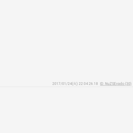
2017/01/24(火) 22:04:26.18
ID: NuZSEvado (30)