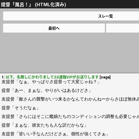
提督「風呂！」 (HTML化済み)
スレ一覧
最初へ
1:
以下、名無しにかわりましてSS速報VIPがお送りします
[saga]
友提督「なぁ、やっぱりさ提督って大変じゃね？」
提督「あー、まぁな。やりがいはあるけどさ」
友提督「敵さんの襲撃がいつ来るかなんてわかんねーからさほぼ無休
提督「そうだなぁ」
友提督「さらにはそこに艦娘たちのコンディションの調整も必要じゃ
提督「まぁな、彼女たちも人な訳だからな」
友提督「皆いい子なんだけどさぁ、個性が強くてさぁ」