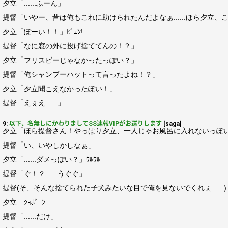
夕立「......ふーん」
提督「いやー、昔は俺もこれに助けられたんだよなぁ......ほら夕立
夕立「ぽーい！！」ﾋﾞｭﾝ!
提督「なに窓の外に投げ捨ててんの！？」
夕立「フリスビーじゃなかったっぽい？」
提督「俺シャンプーハットって言ったよね！？」
夕立「夕立聞こえなかったぽい！」
提督「えぇえ......」
9:
以下、名無しにかわりましてSS速報VIPがお送りします
[saga]
夕立「ほら提督さん！やっぱり夕立、一人じゃお風呂に入れないっぽい！
提督「い、いやしかしなぁ」
夕立「......ダメっぽい？」ｳﾙｳﾙ
提督「ぐ！？......うぐぐ」
提督(そ、そんな捨てられた子犬みたいな目で俺を見ないでくれぇ......)
夕立 ｼｮﾎﾞｰﾝ
提督「......だけ」