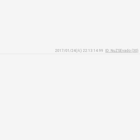
2017/01/24(火) 22:13:14.99
ID: NuZSEvado (30)