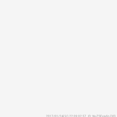
2017/01/24(火) 22:09:02.57
ID: NuZSEvado (30)