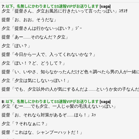
7:
以下、名無しにかわりましてSS速報VIPがお送りします
[saga]
夕立「提督さん、夕立お風呂に行きたいって言ったっぽい」ﾕｻﾕｻ
提督「お、おお。そうだな」
夕立「提督さんは行かないっぽい？」ｼﾞｰ
提督「あー......そのなんだ？夕立」
夕立「ぽい？」
提督「今日から一人で、入ってくれないかな？」
夕立「ぽい！？ど、どうして？」
提督「い、いやさ、知らなかったんだけど色々調べたら男の人が一緒
夕立「夕立は気にしないっぽい！」
提督「でも、夕立以外の人が気にするんだよ......というか女の子な
8:
以下、名無しにかわりましてSS速報VIPがお送りします
[saga]
夕立「むー......でも夕立、一人じゃ髪の毛洗えないっぽい」
提督「お、それなら対策があるぞ......ほら！」ｽｯ
夕立「？それなぁに？」
提督「これはな、シャンプーハットだ！」