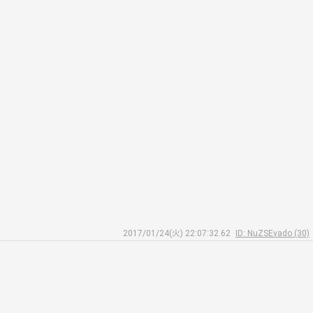
2017/01/24(火) 22:07:32.62
ID: NuZSEvado (30)