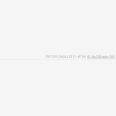
2017/01/24(火) 22:11:47.54
ID: NuZSEvado (30)