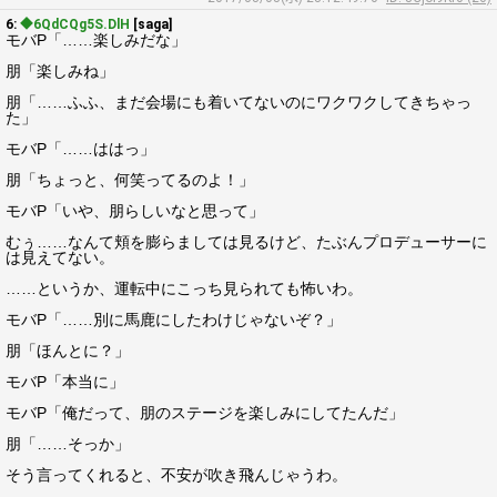
6:
◆6QdCQg5S.DlH
[saga]
モバP「……楽しみだな」
朋「楽しみね」
朋「……ふふ、まだ会場にも着いてないのにワクワクしてきちゃっ
た」
モバP「……ははっ」
朋「ちょっと、何笑ってるのよ！」
モバP「いや、朋らしいなと思って」
むぅ……なんて頬を膨らましては見るけど、たぶんプロデューサーに
は見えてない。
……というか、運転中にこっち見られても怖いわ。
モバP「……別に馬鹿にしたわけじゃないぞ？」
朋「ほんとに？」
モバP「本当に」
モバP「俺だって、朋のステージを楽しみにしてたんだ」
朋「……そっか」
そう言ってくれると、不安が吹き飛んじゃうわ。