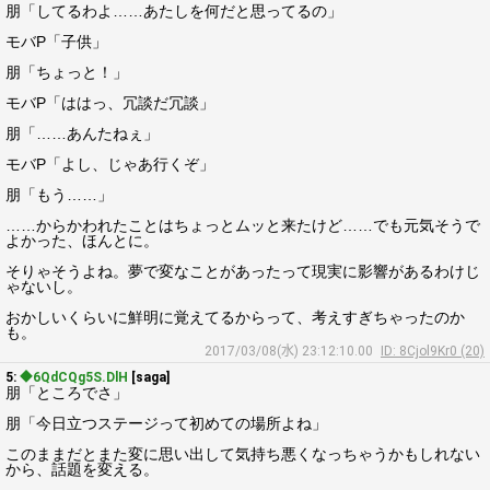
朋「してるわよ……あたしを何だと思ってるの」
モバP「子供」
朋「ちょっと！」
モバP「ははっ、冗談だ冗談」
朋「……あんたねぇ」
モバP「よし、じゃあ行くぞ」
朋「もう……」
……からかわれたことはちょっとムッと来たけど……でも元気そうで
よかった、ほんとに。
そりゃそうよね。夢で変なことがあったって現実に影響があるわけじ
ゃないし。
おかしいくらいに鮮明に覚えてるからって、考えすぎちゃったのか
も。
2017/03/08(水) 23:12:10.00
ID: 8Cjol9Kr0 (20)
5:
◆6QdCQg5S.DlH
[saga]
朋「ところでさ」
朋「今日立つステージって初めての場所よね」
このままだとまた変に思い出して気持ち悪くなっちゃうかもしれない
から、話題を変える。