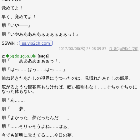
覚めてよ！
早く、覚めてよ！
朋『いや――』
朋『いやあああああぁぁぁぁぁぁっ！』
SSWiki :
ss.vip2ch.com
2017/03/08(水) 23:08:39.87
ID: 8Cjol9Kr0 (20)
2:
◆6QdCQg5S.DlH
[saga]
朋「――ああああぁぁぁっ！」
朋「はっ……はっ……はっ……」
跳ね起きたあたしの視界にうつったのは、見慣れたあたしの部屋。
広がるような観客席もなければ、眩い照明もなく……ぐちゃぐちゃに
なった体もない。
朋「あ……」
朋「……夢」
朋「よかった、夢だったんだ……」
朋「……そりゃそうよね……はぁ」
今でも鮮明に覚えてる……今日の夢。