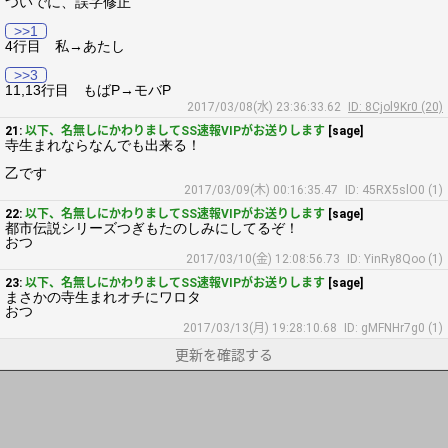
ついでに、誤字修正
>>1
4行目 私→あたし
>>3
11,13行目 もばP→モバP
2017/03/08(水) 23:36:33.62
ID: 8Cjol9Kr0 (20)
21:
以下、名無しにかわりましてSS速報VIPがお送りします
[sage]
寺生まれならなんでも出来る！
乙です
2017/03/09(木) 00:16:35.47
ID: 45RX5slO0 (1)
22:
以下、名無しにかわりましてSS速報VIPがお送りします
[sage]
都市伝説シリーズつぎもたのしみにしてるぞ！
おつ
2017/03/10(金) 12:08:56.73
ID: YinRy8Qoo (1)
23:
以下、名無しにかわりましてSS速報VIPがお送りします
[sage]
まさかの寺生まれオチにワロタ
おつ
2017/03/13(月) 19:28:10.68
ID: gMFNHr7g0 (1)
更新を確認する