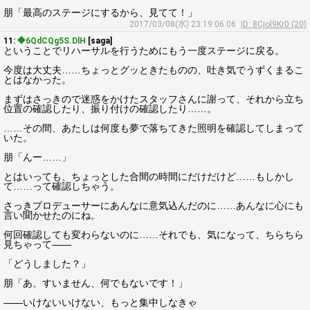
朋「最高のステージにするから、見てて！」
2017/03/08(水) 23:19:06.06
ID: 8Cjol9Kr0 (20)
11:
◆6QdCQg5S.DlH
[saga]
ということでリハーサルを行うためにもう一度ステージに戻る。
今度は大丈夫……ちょっとグッときたものの、吐き気でうずくまるこ
とはなかった。
まずはさっきので迷惑をかけたスタッフさんに謝って、それから立ち
位置の確認したり、振り付けの確認したり……。
……その間、あたしは何度も夢で落ちてきた照明を確認してしまって
いた。
朋「んー……」
とはいっても、ちょっとした合間の時間にだけだけど……もしかし
て……って確認しちゃう。
さっきプロデューサーにあんなに意気込んだのに……あんなに心にも
言い聞かせたのにね。
何回確認しても変わらないのに……それでも、気になって、ちらちら
見ちゃって――
「どうしました？」
朋「あ、すいません、何でもないです！」
――いけないいけない、もっと集中しなきゃ