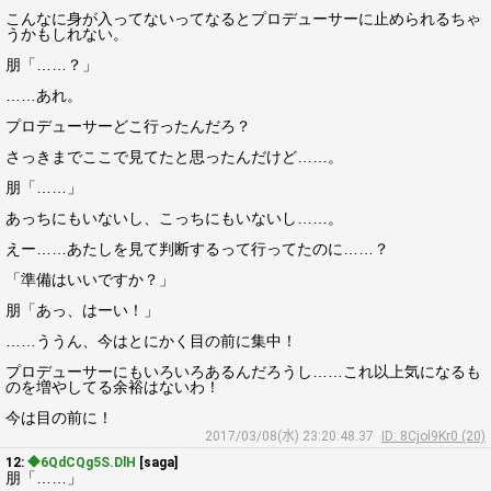
こんなに身が入ってないってなるとプロデューサーに止められるちゃ
うかもしれない。
朋「……？」
……あれ。
プロデューサーどこ行ったんだろ？
さっきまでここで見てたと思ったんだけど……。
朋「……」
あっちにもいないし、こっちにもいないし……。
えー……あたしを見て判断するって行ってたのに……？
「準備はいいですか？」
朋「あっ、はーい！」
……ううん、今はとにかく目の前に集中！
プロデューサーにもいろいろあるんだろうし……これ以上気になるも
のを増やしてる余裕はないわ！
今は目の前に！
2017/03/08(水) 23:20:48.37
ID: 8Cjol9Kr0 (20)
12:
◆6QdCQg5S.DlH
[saga]
朋「……」