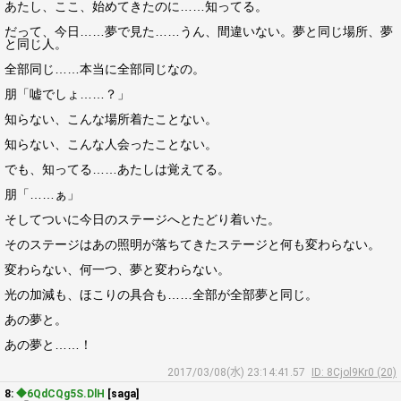
あたし、ここ、始めてきたのに……知ってる。
だって、今日……夢で見た……うん、間違いない。夢と同じ場所、夢
と同じ人。
全部同じ……本当に全部同じなの。
朋「嘘でしょ……？」
知らない、こんな場所着たことない。
知らない、こんな人会ったことない。
でも、知ってる……あたしは覚えてる。
朋「……ぁ」
そしてついに今日のステージへとたどり着いた。
そのステージはあの照明が落ちてきたステージと何も変わらない。
変わらない、何一つ、夢と変わらない。
光の加減も、ほこりの具合も……全部が全部夢と同じ。
あの夢と。
あの夢と……！
2017/03/08(水) 23:14:41.57
ID: 8Cjol9Kr0 (20)
8:
◆6QdCQg5S.DlH
[saga]