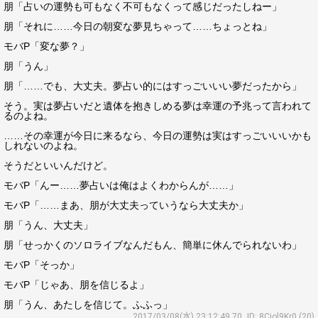
朋「占いの運勢も可もなく不可もなくって感じだったしねー」
朋「それに……今日の朝変な夢見ちゃって……ちょっとね」
モバP「変な夢？」
朋「うん」
朋「……でも、大丈夫。夢占い的にはすっごいいい夢だったから」
そう。実は夢占いだと遺体を抱きしめる夢は幸運の予兆って言われて
るのよね。
……その幸運が今日に来るなら、今日の運勢は実はすっごいいいかも
しれないのよね。
そうだといいんだけど。
モバP「んー……夢占いは俺はよくわからんが……」
モバP「……まあ、朋が大丈夫っていうなら大丈夫か」
朋「うん、大丈夫」
朋「せっかくのソロライブなんだもん、簡単に休んでられないわ」
モバP「そっか」
モバP「じゃあ、朋を信じるよ」
朋「うん、あたしを信じて。ふふっ」
2017/03/08(水) 23:12:49.70
ID: 8Cjol9Kr0 (20)