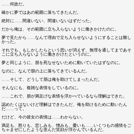
……何故だ。
確かに夢ではあの範囲に落ちてきたんだ。
絶対に……間違いない、間違いないはずだった。
だから俺は、その範囲に立ち入らないように働きかけたのに。
夢で見たから……なんて理由で立ち入らせないようにすることは難し
かった。
それでも、もしかしたらという思いが消えず、無理を通してまであそ
こに立ち入らないように働きかけたというのに。
夢と同じように、朋を死なせないために動いていたはずなのに。
なのに、なんで朋の上に落ちてきているんだ。
……そして、どうして朋は俺を助けてしまったんだ。
そんなにも、複雑な表情をしているのに。
……これで、朋が満足げな表情を浮かべているなら理解はできた。
認めたくはないけど理解はできたんだ、俺を助けるために動いたん
だ……って。
だけど、今の彼女の表情は……わからない。
満足も、怒りも、悲しみも、憎みも、憂いも……いくつもの感情をご
ちゃまぜにしたような歪んだ笑顔が浮かんでいるんだ。