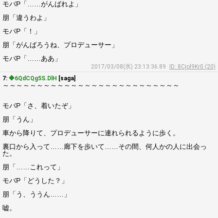
モバP「……がんばれよ」
朋「違うわよ」
モバP「！」
朋「がんばろうね、プロデューサー」
モバP「……ああ」
2017/03/08(水) 23:13:36.89
ID: 8Cjol9Kr0 (20)
7:
◆6QdCQg5S.DlH
[saga]
～～～～～～～～～～～～～～～～～～～～～～～～～～
モバP「さ、着いたぞ」
朋「うん」
車から降りて、プロデューサーに連れられるように歩く。
裏口から入って……廊下を歩いて……その間、何人かの人に出会っ
た。
朋「……これって」
モバP「どうした？」
朋「う、ううん……」
嘘。