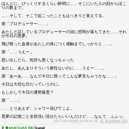
ほんとに、びっくりするくらい鮮明に……そこにいた人の顔からほこ
りの数まで。
……そして、そこで起こったこともはっきりと覚えてる。
朋「プロデューサー……」
あたしと話しているプロデューサーの頭に照明が落ちてきた……それ
が今日の悪夢。
飛び散った血液があたしの体につく感触までしっかりと……。
朋「……うえー」
思い出したら、気持ち悪くなっちゃった
あたし、あんまりそういう耐性ないのに……うえー……。
朋「あーあ……なんで今日に限ってこんな夢見ちゃうかな……」
今日は大切な日だっていうのに。
もしかして今日の運勢最悪？
朋「……」
……とりあえず、シャワー浴びてこよ。
悪夢の記憶ごと全部洗い流せたらいいんだけど……なんて、ふふっ。
2017/03/08(水) 23:09:31.55
ID: 8Cjol9Kr0 (20)
3:
◆6QdCQg5S.DlH
[saga]