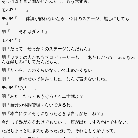
そう何回も言い聞かせたんだし、もう大丈夫。
モバP「……」
モバP「……体調が優れないなら、今日のステージ、無しにしても―
―」
朋「――それはダメ！」
モバP「！」
朋「だって、せっかくのステージなんだもん」
朋「ファンの人たちもプロデューサーも……あたしだって、みんなみ
んな楽しみにしてたんだもん」
朋「だから、このくらいなんかで止めたくない」
朋「……夢のせいで休みました、なんて言えないしね」
モバP「だが……」
朋「あたしだってもうそろそろ二十歳よ？」
朋「自分の体調管理くらいできるわ」
朋「本当にダメそうになったときは言うから、ね？」
今だって熱があるわけでもないし、咳が出たりするわけでもない。
ただちょっと吐き気があっただけで、それももう治まって。