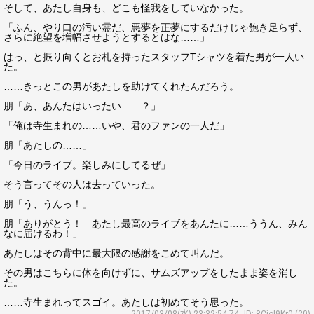
そして、あたし自身も、どこも怪我をしていなかった。
「ふん、やり口の汚い霊だ、悪夢を正夢にするだけじゃ飽き足らず、
さらに絶望を増幅させようとするとはな……」
はっ、と振り向くとお札を持ったスタッフTシャツを着た男が一人い
た。
……きっとこの男があたしを助けてくれたんだろう。
朋「あ、あんたはいったい……？」
「俺は寺生まれの……いや、君のファンの一人だ」
朋「あたしの……」
「今日のライブ。楽しみにしてるぜ」
そう言ってその人は去っていった。
朋「う、うんっ！」
朋「ありがとう！ あたし最高のライブをあんたに……ううん、みん
なに届けるわ！」
あたしはその背中に最大限の感謝をこめて叫んだ。
その男はこちらに体を向けずに、サムズアップをしたまま姿を消し
た。
……寺生まれってスゴイ。あたしは初めてそう思った。