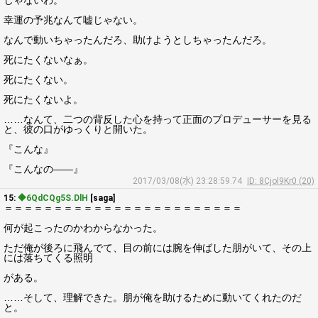
じゃないわ。
幸運の予兆なんて嘘じゃない。
なんで動いちゃったんだろ、助けようとしちゃったんだろ。
死にたくないなぁ。
死にたくない。
死にたくないよ。
……なんて、二つの背反した心を持って正面のプロデューサーを見る
と、彼の口がゆっくりと開いた。
『こんな』
『こんなの――』
2017/03/08(水) 23:28:59.74
ID: 8Cjol9Kr0 (20)
15:
◆6QdCQg5S.DlH
[saga]
＝＝＝＝＝＝＝＝＝＝＝＝＝＝＝＝＝＝＝＝＝＝＝＝
何が起こったのかわからなかった。
ただ俺が後ろに飛んでて、目の前には腕を伸ばした朋がいて、その上
には落ちてくる照明
がある。
……そして、理解できた。朋が俺を助けるために動いてくれたのだ
と。