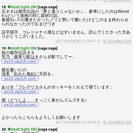
2017/03/08(水) 23:32:54.74
ID: 8Cjol9Kr0 (20)
18:
◆6QdCQg5S.DlH
[saga sage]
元ネタは都市伝説の『夢と違うじゃないか』。参考にしたのはWorld
4 uという漫画の同じ題材の話。
最後3レスが書きたかったノリと勢いで書いたけどこのまま終わらせ
られなかったのでおまけつき
誤字脱字、コレジャナイ感などはすいません。読んでくださった方あ
りがとうございました。
2017/03/08(水) 23:34:17.61
ID: 8Cjol9Kr0 (20)
19:
◆6QdCQg5S.DlH
[saga sage]
前の都市伝説ネタ
芳乃「最寄り駅はきさらぎ駅でしてー」
ex14.vip2ch.com
最近書いたの
清美「乱れた風紀に天罰を」
ex14.vip2ch.com
ありす「フレデリカさんがポッキーをくわえて寝ています」
ex14.vip2ch.com
朋（どうしよ……すっごく鼻がムズムズする）
ex14.vip2ch.com
よかったらこちらもよろしくお願いします
2017/03/08(水) 23:34:50.51
ID: 8Cjol9Kr0 (20)
20:
◆6QdCQg5S.DlH
[saga sage]