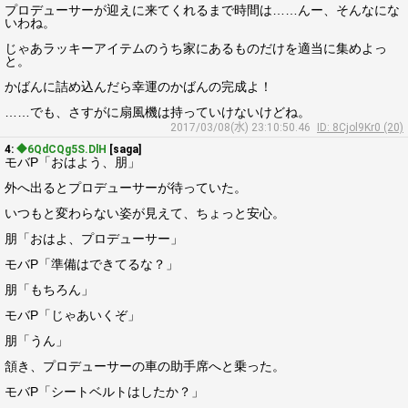
プロデューサーが迎えに来てくれるまで時間は……んー、そんなにな
いわね。
じゃあラッキーアイテムのうち家にあるものだけを適当に集めよっ
と。
かばんに詰め込んだら幸運のかばんの完成よ！
……でも、さすがに扇風機は持っていけないけどね。
2017/03/08(水) 23:10:50.46
ID: 8Cjol9Kr0 (20)
4:
◆6QdCQg5S.DlH
[saga]
モバP「おはよう、朋」
外へ出るとプロデューサーが待っていた。
いつもと変わらない姿が見えて、ちょっと安心。
朋「おはよ、プロデューサー」
モバP「準備はできてるな？」
朋「もちろん」
モバP「じゃあいくぞ」
朋「うん」
頷き、プロデューサーの車の助手席へと乗った。
モバP「シートベルトはしたか？」