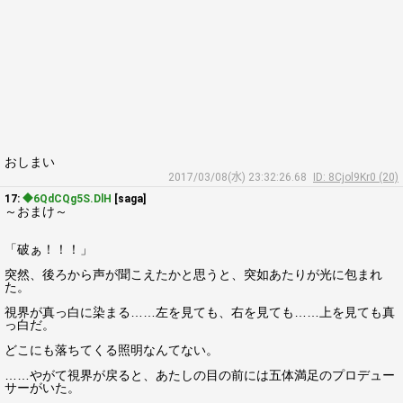
おしまい
2017/03/08(水) 23:32:26.68
ID: 8Cjol9Kr0 (20)
17:
◆6QdCQg5S.DlH
[saga]
～おまけ～
「破ぁ！！！」
突然、後ろから声が聞こえたかと思うと、突如あたりが光に包まれ
た。
視界が真っ白に染まる……左を見ても、右を見ても……上を見ても真
っ白だ。
どこにも落ちてくる照明なんてない。
……やがて視界が戻ると、あたしの目の前には五体満足のプロデュー
サーがいた。