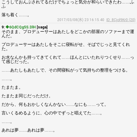
こうしておんぶされてるだけでちょっと気分が和らいできたわ……ふ
ふ
落ち着く……。
2017/03/08(水) 23:16:15.40
ID: 8Cjol9Kr0 (20)
9:
◆6QdCQg5S.DlH
[saga]
そのまま、プロデューサーはあたしをどこかの部屋のソファーまで運
んだ。
プロデューサーはあたしをそこに寝転がせ、そばでじっと見てくれ
た。
お水なんかも持ってきてくれて……ほんとにいたれりつくせり……っ
て感じだった。
……あたしもあたしで、その間寝転がって気持ちの整理をつける。
……。
たまたま。
たまたま同じだっただけ。
だから、何もおかしくなんかない……なにも……って。
言いくるめるように、心の中でずっと唱えてた……。
……。
あれは夢……あれは夢……。