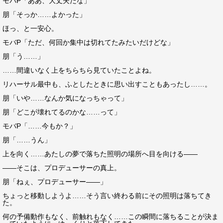
モバP「ああ、大丈夫だな」
朋「そっか……よかった」
ほっ、と一安心。
モバP「ただ、何回か集中は切れてたみたいだけどな」
朋「う……」
……間違いなく上をちらちら見ていたことよね。
リハーサル最中も、ふとしたときに思い出すこともあったし……。
朋「いや……なんか気になっちゃって」
朋「どこが壊れてるのかな……って」
モバP「……今もか？」
朋「……うん」
上を向く……あたしの夢で落ちた照明の場所へ目を向ける――
――そこは、プロデューサーの真上。
朋「ねぇ、プロデューサー――」
ちょっと移動しようよ……そう言い終わる前にその照明は落ちてき
た。
何の予備動作もなく、前触れもなく……この瞬間に落ちることが決ま