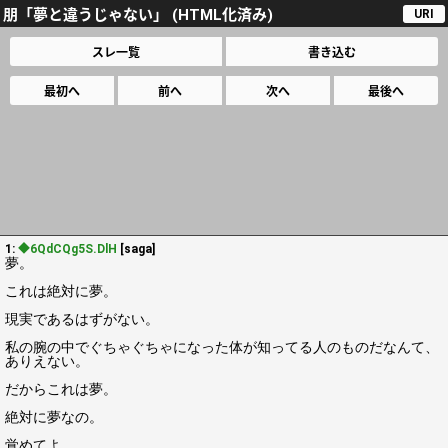
朋「夢と違うじゃない」 (HTML化済み)
URI
スレ一覧
書き込む
最初へ
前へ
次へ
最後へ
1:
◆6QdCQg5S.DlH
[saga]
夢。
これは絶対に夢。
現実であるはずがない。
私の腕の中でぐちゃぐちゃになった体が知ってる人のものだなんて、
ありえない。
だからこれは夢。
絶対に夢なの。
覚めてよ。