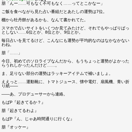
朋「んー……可もなく不可もなく……ってとこかなー」
ご飯を食べながら見た占い番組だとあたしの運勢は7位。
棚から牡丹餅があるかも、なんて書かれてた。
スマホで占いサイトをいくつか見てみたけど、それでもやっぱりぱっ
としない……6位とか、8位とか、9位とか。
毎日占いを見てるけど、こんなにも運勢が平均的なのはなかなかない
わね。
朋「……」
今日、初めてのソロライブなんだから、もうちょっと運勢がよかった
らうれしかったんだけど……。
ま、足りない部分の運勢はラッキーアイテムで補いましょ。
ええっと……運動靴に、トマトジュース、懐中電灯、扇風機、青い折
り紙――
――あ、プロデューサーから連絡。
もばP『起きてるか？』
朋『起きてるわよ』
もばP『ん、じゃあ時間通りに行くな』
朋『オッケー』