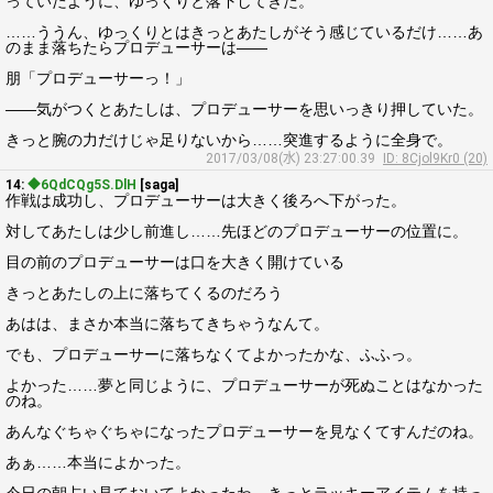
っていたように、ゆっくりと落下してきた。
……ううん、ゆっくりとはきっとあたしがそう感じているだけ……あ
のまま落ちたらプロデューサーは――
朋「プロデューサーっ！」
――気がつくとあたしは、プロデューサーを思いっきり押していた。
きっと腕の力だけじゃ足りないから……突進するように全身で。
2017/03/08(水) 23:27:00.39
ID: 8Cjol9Kr0 (20)
14:
◆6QdCQg5S.DlH
[saga]
作戦は成功し、プロデューサーは大きく後ろへ下がった。
対してあたしは少し前進し……先ほどのプロデューサーの位置に。
目の前のプロデューサーは口を大きく開けている
きっとあたしの上に落ちてくるのだろう
あはは、まさか本当に落ちてきちゃうなんて。
でも、プロデューサーに落ちなくてよかったかな、ふふっ。
よかった……夢と同じように、プロデューサーが死ぬことはなかった
のね。
あんなぐちゃぐちゃになったプロデューサーを見なくてすんだのね。
あぁ……本当によかった。