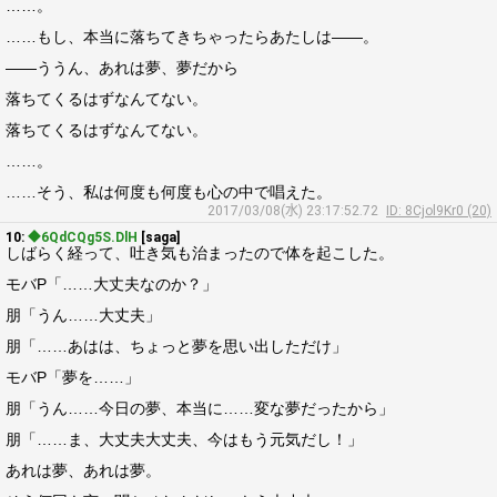
……。
……もし、本当に落ちてきちゃったらあたしは――。
――ううん、あれは夢、夢だから
落ちてくるはずなんてない。
落ちてくるはずなんてない。
……。
……そう、私は何度も何度も心の中で唱えた。
2017/03/08(水) 23:17:52.72
ID: 8Cjol9Kr0 (20)
10:
◆6QdCQg5S.DlH
[saga]
しばらく経って、吐き気も治まったので体を起こした。
モバP「……大丈夫なのか？」
朋「うん……大丈夫」
朋「……あはは、ちょっと夢を思い出しただけ」
モバP「夢を……」
朋「うん……今日の夢、本当に……変な夢だったから」
朋「……ま、大丈夫大丈夫、今はもう元気だし！」
あれは夢、あれは夢。