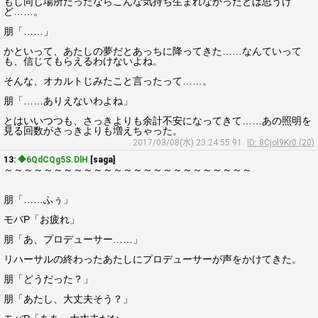
もし同じ場所だったならこんな気持ち生まれなかったとは思うけ
ど……。
朋「……」
かといって、あたしの夢だとあっちに降ってきた……なんていって
も、信じてもらえるわけないよね。
そんな、オカルトじみたこと言ったって……。
朋「……ありえないわよね」
とはいいつつも、さっきよりも余計不安になってきて……あの照明を
見る回数がさっきよりも増えちゃった。
2017/03/08(水) 23:24:55.91
ID: 8Cjol9Kr0 (20)
13:
◆6QdCQg5S.DlH
[saga]
～～～～～～～～～～～～～～～～～～～～～～～～～
朋「……ふぅ」
モバP「お疲れ」
朋「あ、プロデューサー……」
リハーサルの終わったあたしにプロデューサーが声をかけてきた。
朋「どうだった？」
朋「あたし、大丈夫そう？」