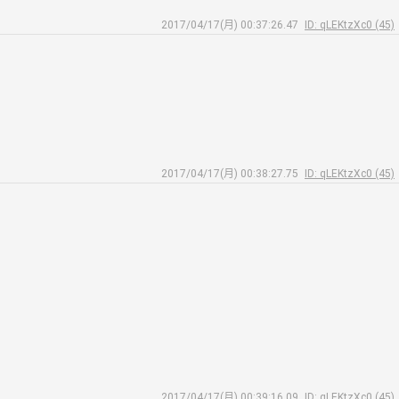
2017/04/17(月) 00:37:26.47
ID: qLEKtzXc0 (45)
2017/04/17(月) 00:38:27.75
ID: qLEKtzXc0 (45)
2017/04/17(月) 00:39:16.09
ID: qLEKtzXc0 (45)