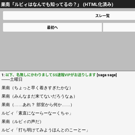
果南「ルビィはなんでも知ってるの？」 (HTML化済み)
スレ一覧
最初へ
1:
以下、名無しにかわりましてSS速報VIPがお送りします
[saga sage]
――土曜日
果南（ちょっと早く着きすぎたかな）
果南（みんなまだ来てないだろうなぁ）
果南（……あれ？ 部室から何か……）
ルビィ「素直になーらーなーくちゃ」
果南（ルビィの声だ）
ルビィ「打ち明けてみようほんとのこーとー」