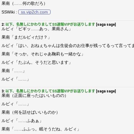
果南（……何の歌だろ）
SSWiki :
ss.vip2ch.com
2:
以下、名無しにかわりましてSS速報VIPがお送りします
[saga sage]
ルビィ「ピギッ……あっ、果南さん」
果南「まだルビィだけ？」
ルビィ「はい、おねぇちゃんは生徒会のお仕事が残ってるって言って
果南「そっか。それじゃあ鞠莉も一緒かな」
ルビィ「たぶん、そうだと思います」
果南「……」
ルビィ「……」
3:
以下、名無しにかわりましてSS速報VIPがお送りします
[saga sage]
果南（正面に座ったはいいものの）
ルビィ「……」
果南（何を話せばいいものか）
ルビィ「……ふあぁ」
果南「……ふふっ。眠そうだね、ルビィ」