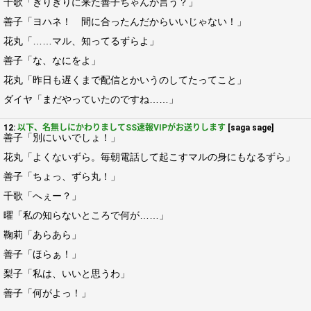
千歌「ぎりぎりに来た善子ちゃんが言う？」
善子「ヨハネ！ 間に合ったんだからいいじゃない！」
花丸「……マル、知ってるずらよ」
善子「な、なにをよ」
花丸「昨日も遅くまで配信とかいうのしてたってこと」
ダイヤ「まだやっていたのですね……」
12:
以下、名無しにかわりましてSS速報VIPがお送りします
[saga sage]
善子「別にいいでしょ！」
花丸「よくないずら。毎朝電話して起こすマルの身にもなるずら」
善子「ちょっ、ずら丸！」
千歌「へぇー？」
曜「私の知らないところで何が……」
鞠莉「あらあら」
善子「ほらぁ！」
梨子「私は、いいと思うわ」
善子「何がよっ！」