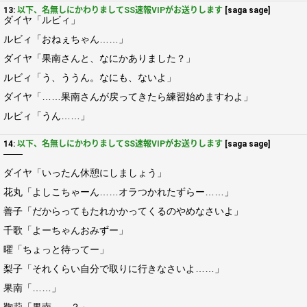
13:
以下、名無しにかわりましてSS速報VIPがお送りします
[saga sage]
ダイヤ「ルビィ」
ルビィ「おねぇちゃん……」
ダイヤ「果南さんと、なにかありました？」
ルビィ「う、ううん。なにも、ないよ」
ダイヤ「……果南さんが戻ってきたら練習始めますわよ」
ルビィ「うん……」
14:
以下、名無しにかわりましてSS速報VIPがお送りします
[saga sage]
――
ダイヤ「いったん休憩にしましょう」
花丸「よしこちゃーん……オラつかれたずらー……」
善子「だからってもたれかかってくるのやめなさいよ」
千歌「よーちゃんおみずー」
曜「ちょっと待ってー」
梨子「それくらい自分で取りに行きなさいよ……」
果南「……」