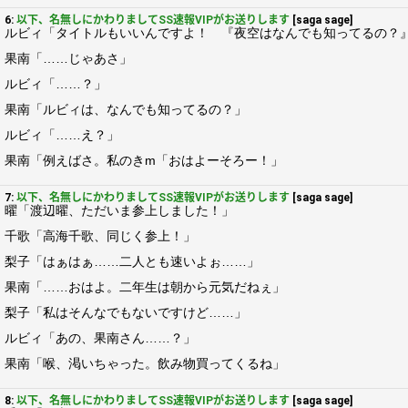
6:
以下、名無しにかわりましてSS速報VIPがお送りします
[saga sage]
ルビィ「タイトルもいいんですよ！ 『夜空はなんでも知ってるの？
果南「……じゃあさ」
ルビィ「……？」
果南「ルビィは、なんでも知ってるの？」
ルビィ「……え？」
果南「例えばさ。私のきm「おはよーそろー！」
7:
以下、名無しにかわりましてSS速報VIPがお送りします
[saga sage]
曜「渡辺曜、ただいま参上しました！」
千歌「高海千歌、同じく参上！」
梨子「はぁはぁ……二人とも速いよぉ……」
果南「……おはよ。二年生は朝から元気だねぇ」
梨子「私はそんなでもないですけど……」
ルビィ「あの、果南さん……？」
果南「喉、渇いちゃった。飲み物買ってくるね」
8:
以下、名無しにかわりましてSS速報VIPがお送りします
[saga sage]