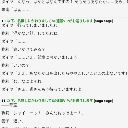
ダイヤ「んなっ、ばかとはなんですの！ そもそもあなたが……あら、
果南「はぁ……」
10:
以下、名無しにかわりましてSS速報VIPがお送りします
[saga sage]
ダイヤ「行ってしまいましたわ」
鞠莉「浮かない顔、してたわね」
ダイヤ「……」
鞠莉「追いかけてみる？」
ダイヤ「……いえ、部室に向かいましょう」
鞠莉「いいの？」
ダイヤ「ええ。あなたが口を出したらややこしいことこの上ないです
鞠莉「む、なによそれ」
ダイヤ「さぁ、皆さんもう待っていますわよ」
11:
以下、名無しにかわりましてSS速報VIPがお送りします
[saga sage]
――部室
鞠莉「シャイニーっ！ みんなおっはよー！」
善子「遅い」