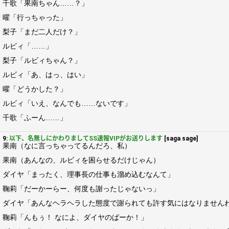
千歌「果南ちゃん……？」
曜「行っちゃった」
梨子「まだ二人だけ？」
ルビィ「……」
梨子「ルビィちゃん？」
ルビィ「あ、はっ、はい」
曜「どうかした？」
ルビィ「いえ、なんでも……ないです」
千歌「ふーん……」
9:
以下、名無しにかわりましてSS速報VIPがお送りします
[saga sage]
果南（なに言っちゃってるんだろ、私）
果南（あんなの、ルビィを困らせるだけじゃん）
ダイヤ「まったく、理事長の仕事も溜め込むなんて」
鞠莉「だーかーらー、何度も謝ったじゃないっ」
ダイヤ「あんなヘラヘラした態度で謝られても許す気にはなりません
鞠莉「んもぅ！ なによ、ダイヤのばーか！」