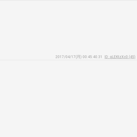
2017/04/17(月) 00:45:40.31
ID: qLEKtzXc0 (45)