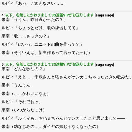
ルビィ「あっ、ごめんなさい……」
4:
以下、名無しにかわりましてSS速報VIPがお送りします
[saga sage]
果南「ううん。昨日遅かったの？」
ルビィ「ちょっとだけ、歌の練習してて」
果南「歌……さっきの？」
ルビィ「はいっ。ユニットの曲を作ってて」
果南（そういえば、新曲作るって言ってたっけ）
5:
以下、名無しにかわりましてSS速報VIPがお送りします
[saga sage]
果南「どんな歌なの？」
ルビィ「えと……千歌さんと曜さんがケンカしちゃったときの歌みた
果南「うんうん」
果南（……かわいいなぁ）
ルビィ「それでねっ」
果南（いつからだっけ）
ルビィ「ルビィも、おねぇちゃんとケンカしたこと思い出して――」
果南（幼なじみの……ダイヤの妹じゃなくなったの）