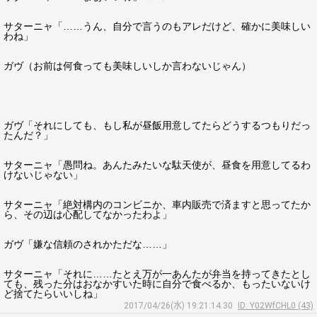
サターニャ「……うん、自分で言うのもアレだけど、確かに美味しい
わね」
ガヴ（お前は何食っても美味しいしか言わないじゃん）
ガヴ「それにしても、もし私が昼飯用意してたらどうするつもりだっ
たんだ？」
サターニャ「愚問ね。あんたみたいな駄天使が、昼食を用意してるわ
けないじゃない」
サターニャ「絶対構内のコンビニか、車内販売で済ますと思ってたか
ら、その辺は心配してなかったわよ」
ガヴ「嫌な信頼のされかただな……」
サターニャ「それに……たとえ万が一あんたが弁当を持ってきたとし
ても、残った分はおなかすいた時に自分で食べるか、もったいないけ
ど捨てたらいいしね」
2017/04/26(水) 19:21:14.30
ID: Y02WfCHL0 (43)