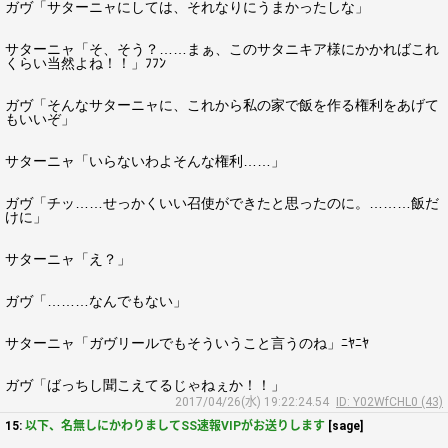
ガヴ「サターニャにしては、それなりにうまかったしな」
サターニャ「そ、そう？……まぁ、このサタニキア様にかかればこれ
くらい当然よね！！」ﾌﾌﾝ
ガヴ「そんなサターニャに、これから私の家で飯を作る権利をあげて
もいいぞ」
サターニャ「いらないわよそんな権利……」
ガヴ「チッ……せっかくいい召使ができたと思ったのに。………飯だ
けに」
サターニャ「え？」
ガヴ「………なんでもない」
サターニャ「ガヴリールでもそういうこと言うのね」ﾆﾔﾆﾔ
ガヴ「ばっちし聞こえてるじゃねぇか！！」
2017/04/26(水) 19:22:24.54
ID: Y02WfCHL0 (43)
15:
以下、名無しにかわりましてSS速報VIPがお送りします
[sage]