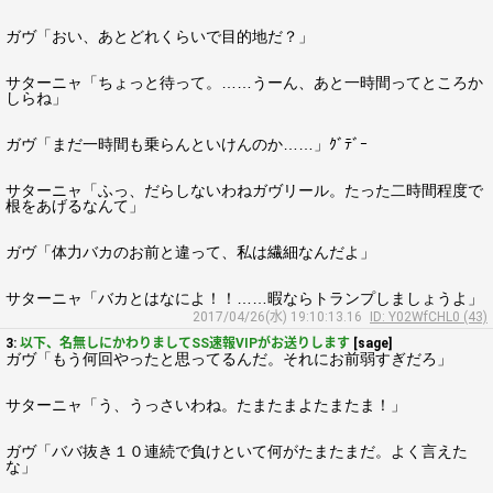
ガヴ「おい、あとどれくらいで目的地だ？」
サターニャ「ちょっと待って。……うーん、あと一時間ってところか
しらね」
ガヴ「まだ一時間も乗らんといけんのか……」ｸﾞﾃﾞｰ
サターニャ「ふっ、だらしないわねガヴリール。たった二時間程度で
根をあげるなんて」
ガヴ「体力バカのお前と違って、私は繊細なんだよ」
サターニャ「バカとはなによ！！……暇ならトランプしましょうよ」
2017/04/26(水) 19:10:13.16
ID: Y02WfCHL0 (43)
3:
以下、名無しにかわりましてSS速報VIPがお送りします
[sage]
ガヴ「もう何回やったと思ってるんだ。それにお前弱すぎだろ」
サターニャ「う、うっさいわね。たまたまよたまたま！」
ガヴ「ババ抜き１０連続で負けといて何がたまたまだ。よく言えた
な」