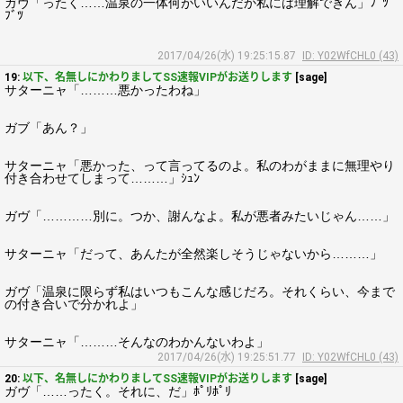
ガヴ「ったく……温泉の一体何がいいんだか私には理解できん」ﾌﾞﾂ
ﾌﾞﾂ
2017/04/26(水) 19:25:15.87
ID: Y02WfCHL0 (43)
19:
以下、名無しにかわりましてSS速報VIPがお送りします
[sage]
サターニャ「………悪かったわね」
ガブ「あん？」
サターニャ「悪かった、って言ってるのよ。私のわがままに無理やり
付き合わせてしまって………」ｼｭﾝ
ガヴ「…………別に。つか、謝んなよ。私が悪者みたいじゃん……」
サターニャ「だって、あんたが全然楽しそうじゃないから………」
ガヴ「温泉に限らず私はいつもこんな感じだろ。それくらい、今まで
の付き合いで分かれよ」
サターニャ「………そんなのわかんないわよ」
2017/04/26(水) 19:25:51.77
ID: Y02WfCHL0 (43)
20:
以下、名無しにかわりましてSS速報VIPがお送りします
[sage]
ガヴ「……ったく。それに、だ」ﾎﾟﾘﾎﾟﾘ