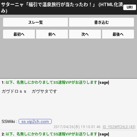
サターニャ「福引で温泉旅行が当たったわ！」 (HTML化済
URI
み)
スレ一覧
書き込む
最初へ
前へ
次へ
最後へ
1:
以下、名無しにかわりましてSS速報VIPがお送りします
[sage]
ガヴドロｓｓ ガヴサタです
SSWiki :
ss.vip2ch.com
2017/04/26(水) 19:10:01.46
ID: Y02WfCHL0 (43)
2:
以下、名無しにかわりましてSS速報VIPがお送りします
[sage]