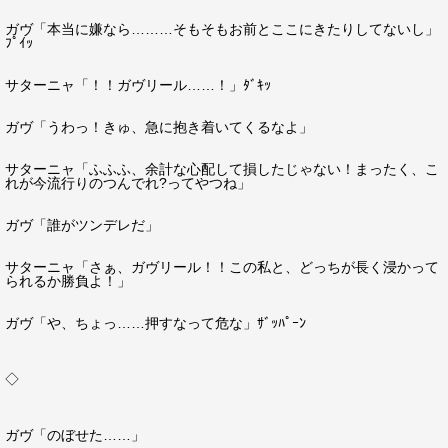
ガヴ「本当に嫌なら………そもそもお前とここにきたりしてないし」
ﾌﾟｲｯ
サターニャ「！！ガヴリール……！」ﾀﾞｷｯ
ガヴ「うわっ！きゅ、急に抱き着いてくるなよ」
サターニャ「ふふふ、余計な心配して損したじゃない！まったく、こ
れが今流行りのつんでれ?ってやつね」
ガヴ「誰がツンデレだ」
サターニャ「さぁ、ガヴリール！！この私と、どっちが長く浸かって
られるか勝負よ！」
ガヴ「や、ちょっ……押すなって危な」ｻﾞｯﾊﾟｰﾝ
◇
ガヴ「のぼせた……」