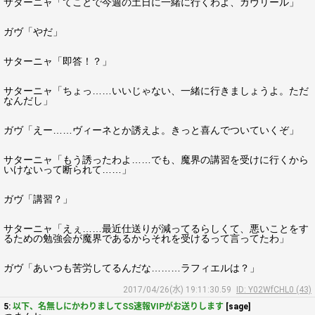
サターニャ「てことで今週の土日に一緒に行くわよ、ガヴリール」
ガヴ「やだ」
サターニャ「即答！？」
サターニャ「ちょっ……いいじゃない、一緒に行きましょうよ。ただ
なんだし」
ガヴ「えー……ヴィーネとか誘えよ。きっと喜んでついていくぞ」
サターニャ「もう誘ったわよ……でも、魔界の講習を受けに行くから
いけないって断られて……」
ガヴ「講習？」
サターニャ「えぇ……最近仕送りが減ってるらしくて、悪いことをす
るための勉強会が魔界であるからそれを受けるって言ってたわ」
ガヴ「あいつも苦労してるんだな………ラフィエルは？」
2017/04/26(水) 19:11:30.59
ID: Y02WfCHL0 (43)
5:
以下、名無しにかわりましてSS速報VIPがお送りします
[sage]