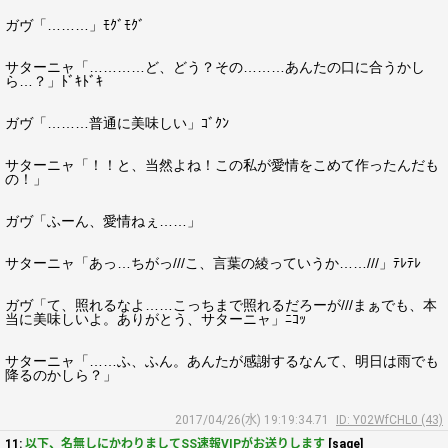
ガヴ「………」ﾓｸﾞﾓｸﾞ
サターニャ「…………ど、どう？その………あんたの口に合うかし
ら…？」ﾄﾞｷﾄﾞｷ
ガヴ「………普通に美味しい」ｺﾞｸﾝ
サターニャ「！！と、当然よね！この私が愛情をこめて作ったんだも
の！」
ガヴ「ふーん、愛情ねぇ……」
サターニャ「あっ…ちがっ///こ、言葉の綾っていうか……///」ﾃﾚﾃﾚ
ガヴ「て、照れるなよ……こっちまで照れるだろーが///まぁでも、本
当に美味しいよ。ありがとう、サターニャ」ﾆｺｯ
サターニャ「……ふ、ふん。あんたが感謝するなんて、明日は雨でも
降るのかしら？」
2017/04/26(水) 19:19:34.71
ID: Y02WfCHL0 (43)
11:
以下、名無しにかわりましてSS速報VIPがお送りします
[sage]