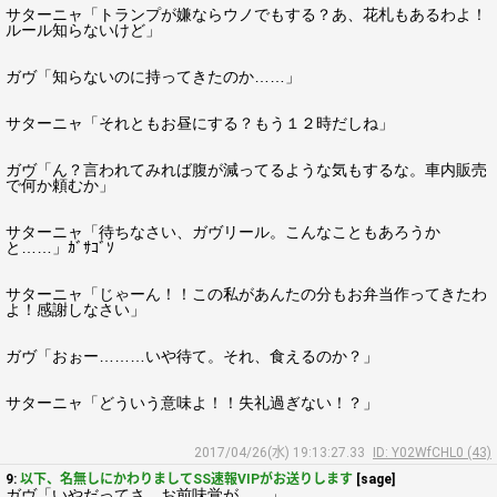
サターニャ「トランプが嫌ならウノでもする？あ、花札もあるわよ！
ルール知らないけど」
ガヴ「知らないのに持ってきたのか……」
サターニャ「それともお昼にする？もう１２時だしね」
ガヴ「ん？言われてみれば腹が減ってるような気もするな。車内販売
で何か頼むか」
サターニャ「待ちなさい、ガヴリール。こんなこともあろうか
と……」ｶﾞｻｺﾞｿ
サターニャ「じゃーん！！この私があんたの分もお弁当作ってきたわ
よ！感謝しなさい」
ガヴ「おぉー………いや待て。それ、食えるのか？」
サターニャ「どういう意味よ！！失礼過ぎない！？」
2017/04/26(水) 19:13:27.33
ID: Y02WfCHL0 (43)
9:
以下、名無しにかわりましてSS速報VIPがお送りします
[sage]
ガヴ「いやだってさ、お前味覚が……」