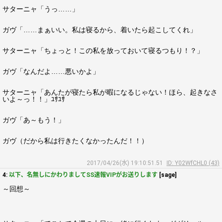
サターニャ「うっ……」
ガヴ「……まぁいい。私は寝るから、着いたら起こしてくれ」
サターニャ「ちょっと！この私を放っておいて寝るつもり！？」
ガヴ「なんだよ……悪いかよ」
サターニャ「あんたが寝たら私が暇になるじゃない！ほら、起きなさ
いよ～っ！！」ﾕｻﾕｻ
ガヴ「あ～もう！」
ガヴ（だから私は行きたくなかったんだ！！）
2017/04/26(水) 19:10:51.51
ID: Y02WfCHL0 (43)
4:
以下、名無しにかわりましてSS速報VIPがお送りします
[sage]
～回想～