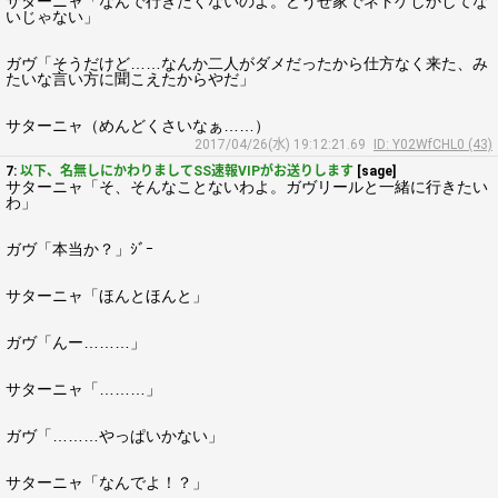
サターニャ「なんで行きたくないのよ。どうせ家でネトゲしかしてな
いじゃない」
ガヴ「そうだけど……なんか二人がダメだったから仕方なく来た、み
たいな言い方に聞こえたからやだ」
サターニャ（めんどくさいなぁ……）
2017/04/26(水) 19:12:21.69
ID: Y02WfCHL0 (43)
7:
以下、名無しにかわりましてSS速報VIPがお送りします
[sage]
サターニャ「そ、そんなことないわよ。ガヴリールと一緒に行きたい
わ」
ガヴ「本当か？」ｼﾞｰ
サターニャ「ほんとほんと」
ガヴ「んー………」
サターニャ「………」
ガヴ「………やっぱいかない」
サターニャ「なんでよ！？」