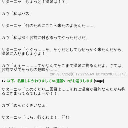
サターニャ「ちょっと！温泉は！？」
ガヴ「私はパス」
サターニャ「何のためにここへ来たのよあんた……」
ガヴ「私は渋々お前に付き添ってやっただけだ」
サターニャ「うぐっ……そ、そうだとしてもせっかく来たんだから、
温泉に入りましょうよ！」
ガヴ「えぇー………てかなんでそこまで温泉に拘るんだよ。さては、
お前マジでそっちの趣味が……」
2017/04/26(水) 19:23:55.69
ID: Y02WfCHL0 (43)
17:
以下、名無しにかわりましてSS速報VIPがお送りします
[sage]
サターニャ「このくだり二回目よ……それに温泉が目的なんだから拘
るにきまってるでしょーが！！」
ガヴ「めんどくさいなぁ」
サターニャ「ほら、行くわよ！」ｸﾞｲｯ