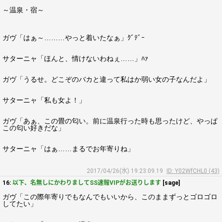
～温泉・宿～
ガヴ「はぁ～………やっと着いたなぁ」ｸﾞﾃﾞｰ
サターニャ「ほんと、情けないわねぇ……」ﾊｧ
ガヴ「うるせ。どこぞのバカと違って私はか弱い女の子なんだよ」
サターニャ「私も女よ！」
ガヴ「あぁ、この畳の匂い。前に温泉行った時も思ったけど、やっぱ
この匂い好きだな」
サターニャ「はぁ……まるでお年寄りね」
2017/04/26(水) 19:23:09.19
ID: Y02WfCHL0 (43)
16:
以下、名無しにかわりましてSS速報VIPがお送りします
[sage]
ガヴ「この際年寄りでもなんでもいいから、このままずっとゴロゴロ
してたい」