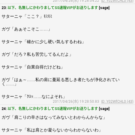
2017/04/26(水) 19:28:04.22
ID: Y02WfCHL0 (43)
23:
以下、名無しにかわりましてSS速報VIPがお送りします
[sage]
サターニャ「ここ？」ﾓﾐﾓﾐ
ガヴ「あぁそこそこ……」
サターニャ「確かに少し硬い気もするわね」
ガヴ「だろ？私も苦労してるんだよ」
サターニャ「自業自得だけどね」
ガヴ「はぁ～……私の肩に蔓延る悪しき者たちが浄化されてい
く……」
サターニャ「ｸｽｯ……なによそれ」
2017/04/26(水) 19:28:50.83
ID: Y02WfCHL0 (43)
24:
以下、名無しにかわりましてSS速報VIPがお送りします
[sage]
ガヴ「肩こりの辛さはなってみないとわからんからな」
サターニャ「私は肩とか凝らないからわからないわ」