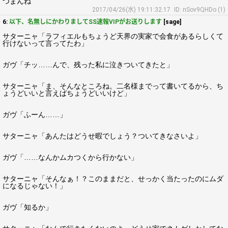
つまんね
2017/04/26(水) 19:11:32.17
ID: nSov9QHDo (1)
6:
以下、名無しにかわりましてSS速報VIPがお送りします
[sage]
サターニャ「ラフィエルもちょうど天界の実家で会食があるらしくて
行けないって言ってたわ」
ガヴ「チッ……んで、残った私に泣きついてきたと」
サターニャ「ま、そんなところね。二名様までって書いてるから、ち
ょうどいいと言えばちょうどいいけど」
ガヴ「ふーん……」
サターニャ「あんたはどうせ暇でしょう？ついてきなさいよ」
ガヴ「……なんかムカつくから行かない」
サターニャ「そんなぁ！？このままだと、せっかく当たったのにムダ
になるじゃない！」
ガヴ「知るか」