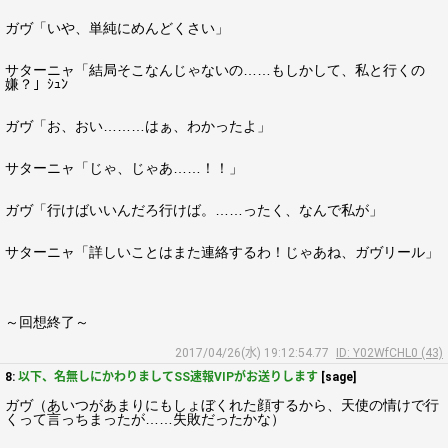
ガヴ「いや、単純にめんどくさい」
サターニャ「結局そこなんじゃないの……もしかして、私と行くの
嫌？」ｼｭﾝ
ガヴ「お、おい………はぁ、わかったよ」
サターニャ「じゃ、じゃあ……！！」
ガヴ「行けばいいんだろ行けば。……ったく、なんで私が」
サターニャ「詳しいことはまた連絡するわ！じゃあね、ガヴリール」
～回想終了～
2017/04/26(水) 19:12:54.77
ID: Y02WfCHL0 (43)
8:
以下、名無しにかわりましてSS速報VIPがお送りします
[sage]
ガヴ（あいつがあまりにもしょぼくれた顔するから、天使の情けで行
くって言っちまったが……失敗だったかな）