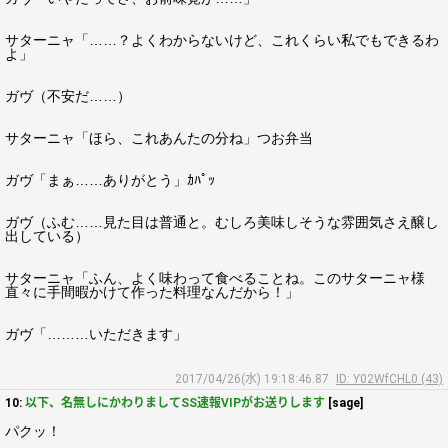
サターニャ「……？よくわからないけど、これくらい私でもできるわ
よ」
ガヴ（不安だ……）
サターニャ「ほら、これあんたの分ね」つお弁当
ガヴ「まぁ……ありがとう」ｶﾊﾟｯ
ガヴ（ふむ……見た目は普通と。むしろ美味しそうな雰囲気さえ醸し
出している）
サターニャ「ふん、よく味わって食べることね。このサターニャ様
直々に手間暇かけて作った料理なんだから！」
ガヴ「………いただきます」
2017/04/26(水) 19:18:46.87
ID: Y02WfCHL0 (43)
10:
以下、名無しにかわりましてSS速報VIPがお送りします
[sage]
パクッ！