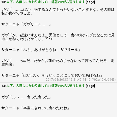
13:
以下、名無しにかわりましてSS速報VIPがお送りします
[sage]
ガヴ「………ばか、捨てるなんてもったいないことするな。その時は
私が食べてやるよ」
サターニャ「ガヴリール……」
ガヴ「か、勘違いすんなよ。天使として、食べ物がムダになるのは見
過ごせねぇだけだからな」ﾌﾟｲｯ
サターニャ「ふふ、ありがとうね。ガヴリール」
ガヴ「……っ///だ、だからお前のためじゃないって言ってんだろ、馬
鹿悪魔」
サターニャ「はいはい、そういうことにしておいてあげるわ」
2017/04/26(水) 19:21:49.44
ID: Y02WfCHL0 (43)
14:
以下、名無しにかわりましてSS速報VIPがお送りします
[sage]
ガヴ「ふぅ……食った食った」
サターニャ「本当にきれいに食べたわね」