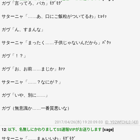
ガヴ「言ってろ、バカ」ﾓｸﾞﾓｸﾞ
サターニャ「……あ、口にご飯粒がついてるわ」ﾋｮｲｯ
ガヴ「ん、すまんな」
サターニャ「まったく……子供じゃないんだから」ﾊﾟｸｯ
ガヴ「！？」
ガヴ「お、お前……まじか」ｶｧｧ
サターニャ「……？なにが？」
ガヴ「いや、別に……」
ガヴ（無意識か……一番質悪いな）
2017/04/26(水) 19:20:09.03
ID: Y02WfCHL0 (43)
12:
以下、名無しにかわりましてSS速報VIPがお送りします
[sage]
サターニャ「……まぁいいわ」ﾓｸﾞﾓｸﾞ