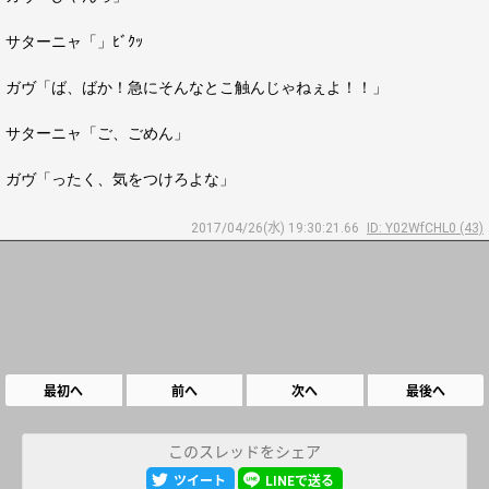
サターニャ「」ﾋﾞｸｯ
ガヴ「ば、ばか！急にそんなとこ触んじゃねぇよ！！」
サターニャ「ご、ごめん」
ガヴ「ったく、気をつけろよな」
2017/04/26(水) 19:30:21.66
ID: Y02WfCHL0 (43)
最初へ
前へ
次へ
最後へ
このスレッドをシェア
ツイート
LINEで送る