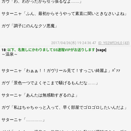
ガヴ「わ、わかったから引っ張るなよ……」
サターニャ「ふん、最初からそうやって素直に聞いときなさいよね」
ガヴ「調子にのんなクソ悪魔」
2017/04/26(水) 19:24:36.47
ID: Y02WfCHL0 (43)
18:
以下、名無しにかわりましてSS速報VIPがお送りします
[sage]
～温泉～
サターニャ「わぁぁ！！ガヴリール見て！すっごい綺麗よ」ﾊﾟｧｧ
ガヴ「景色一つでよくそこまで騒げるもんだな……」
サターニャ「あんたは無感動すぎるのよ」
ガヴ「私はちゃちゃっと入って、早く部屋でゴロゴロしたいんだよ」
サターニャ「…………」