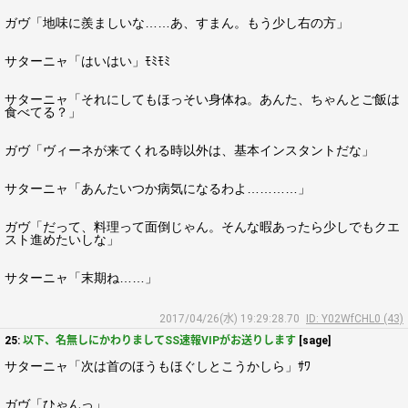
ガヴ「地味に羨ましいな……あ、すまん。もう少し右の方」
サターニャ「はいはい」ﾓﾐﾓﾐ
サターニャ「それにしてもほっそい身体ね。あんた、ちゃんとご飯は
食べてる？」
ガヴ「ヴィーネが来てくれる時以外は、基本インスタントだな」
サターニャ「あんたいつか病気になるわよ…………」
ガヴ「だって、料理って面倒じゃん。そんな暇あったら少しでもクエ
スト進めたいしな」
サターニャ「末期ね……」
2017/04/26(水) 19:29:28.70
ID: Y02WfCHL0 (43)
25:
以下、名無しにかわりましてSS速報VIPがお送りします
[sage]
サターニャ「次は首のほうもほぐしとこうかしら」ｻﾜ
ガヴ「ひゃんっ」