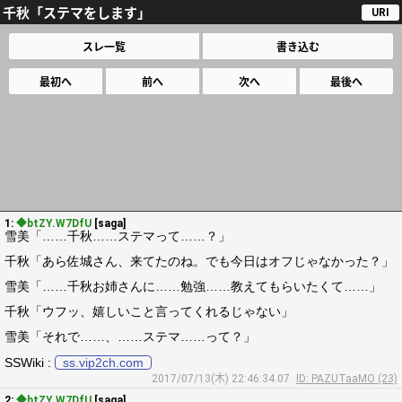
千秋「ステマをします」
URI
スレ一覧
書き込む
最初へ
前へ
次へ
最後へ
1:
◆btZY.W7DfU
[saga]
雪美「……千秋……ステマって……？」
千秋「あら佐城さん、来てたのね。でも今日はオフじゃなかった？」
雪美「……千秋お姉さんに……勉強……教えてもらいたくて……」
千秋「ウフッ、嬉しいこと言ってくれるじゃない」
雪美「それで……、……ステマ……って？」
SSWiki :
ss.vip2ch.com
2017/07/13(木) 22:46:34.07
ID: PAZUTaaMO (23)
2:
◆btZY.W7DfU
[saga]