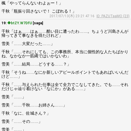
楓「やってらんないわよぉー！」
千秋「瓶振り回さないで！ こぼれる！」
2017/07/13(木) 23:21:47.16
ID: PAZUTaaMO (23)
19:
◆btZY.W7DfU
[saga]
千秋「はぁ……はぁ……酷い目に遭ったわ……。ちょうど川島さんが
帰ってきて事なきを得たけれど」
雪美「……大変だった……」
千秋「……それにしても、この事務所、本当に個性的な人たちばかり
ね、なかなか一筋縄ではいかないわ」
雪美「……結局……どうする……？」
千秋「そうね……なにか新しいアピールポイントでもあればいいんだ
けど……」
千秋「……与えられた仕事は全て全力でこなしてきた。でも……それ
だけじゃ辿り着けない『なにか』がある……」
雪美「……」
雪美「……千秋……お姉さん……」
千秋「なに、佐城さん？」
雪美「……その……」
雪美「……」