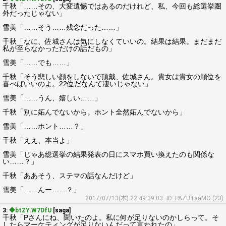
千秋「……その、大変遺憾ではあるのだけれど、私、今回も総選挙圏
外だったじゃない」
雪美「……そう……残念だった……」
千秋「なに、佐城さんは気にしなくていいの。結果は結果。まだまだ
私が至らなかっただけの話だもの」
雪美「……でも……」
千秋「そう悲しい顔をしないで頂戴、佐城さん。貴女は貴女の順位を
喜べばいいのよ。22位だなんて凄いじゃない」
雪美「……うん、嬉しい……」
千秋「別に妬んでないから。ホント全然妬んでないから」
雪美「……ホント……？」
千秋「ええ、本当よ」
雪美「じゃあ総選挙の結果発表の日にスマホ買い換えたのも関係な
い……？」
千秋「ああそう、ステマの話なんだけど」
雪美「……んー……？」
2017/07/13(木) 22:49:39.03
ID: PAZUTaaMO (23)
3:
◆btZY.W7DfU
[saga]
千秋「Pさんにね、聞いたのよ。私に何が足りないのかしらって。そ
したらマーケティングが足りないんだって言われたの」