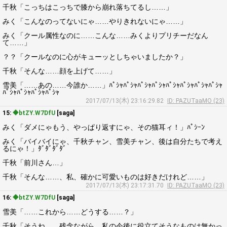
千秋「こっちはこっちで膝から崩れ落ちてるし……」
みく「こんなのってないにゃ……やりきれないにゃ……」
みく「クール属性なのに……こんな……みくよりプリチーだなん
て……」
？？「クールなのに心がキューッとしちゃいましたか？」
千秋「そんな……顔を上げて……」
雪美「……あの……今誰か……」ﾊﾟｼｬﾊﾟｼｬﾊﾟｼｬﾊﾟｼｬﾊﾟｼｬﾊﾟｼｬﾊﾟｼｬﾊﾟｼｬ
ﾊﾟｼｬﾊﾟｼｬﾊﾟｼｬﾊﾟｼｬ
2017/07/13(木) 23:16:29.82
ID: PAZUTaaMO (23)
15:
◆btZY.W7DfU
[saga]
みく「ダメにゃもう、やっぱり返すにゃ、その猫耳ィ！」ﾊﾟｼｰﾝ
みく「バイバイにゃ、千秋チャン、雪美チャン、後は自分たちで考え
るにゃ！」ﾀﾞﾀﾞﾀﾞﾀﾞ
千秋「前川さん…」
千秋「そんな……、私、確かに可愛いものは好きだけれど……」
2017/07/13(木) 23:17:31.70
ID: PAZUTaaMO (23)
16:
◆btZY.W7DfU
[saga]
雪美「……これから……どうする……？」
千秋「そうね……残念ながら、私の今後に役立てそうなものは無かっ