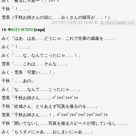
みく「被るにゃあー！」ｼｭﾊﾞｯ
千秋「！……」
雪美（千秋お姉さんの頭に……みくさんの猫耳が……！）
2017/07/13(木) 23:15:00.43
ID: PAZUTaaMO (23)
14:
◆btZY.W7DfU
[saga]
みく「はあ、はあ……どうにゃ、これで先輩の威厳を……」
みく「！……」
みく「……な、なんてこったにゃ……！」
雪美「……これは……そんな……」
みく・雪美「可愛い……！」
千秋「……あの」
みく「な……なんて……こったにゃ……」
雪美「千秋お姉さん……」ﾊﾟｼｬﾊﾟｼｬﾊﾟｼｬ
千秋「佐城さん、とりあえず写真を撮るのを……」
雪美「千秋お姉さん……！」ﾊﾟｼｬﾊﾟｼｬﾊﾟｼｬﾊﾟｼｬﾊﾟｼｬﾊﾟｼｬ
千秋「聞いてないし……写真を撮るスピードが増しているし……」
みく「もうダメにゃあ……おしまいにゃあ……」