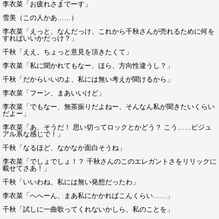
李衣菜「お疲れさまでーす」
雪美（この人かあ……）
李衣菜「えっと、なんだっけ、これから千秋さんが売れるために何を
すればいいかだっけ？」
千秋「ええ、ちょっと意見を頂きたくて」
李衣菜「私に聞かれてもなー、ほら、方向性違うし？」
千秋「だからいいのよ、私には無い考えが聞けるから」
李衣菜「フーン、まあいいけど」
李衣菜「でもなー、無茶振りだよねー、そんなん私が聞きたいくらい
だよー」
李衣菜「あ、そうだ！ 思い切ってロックとかどう？ こう……ビジュ
アル系な感じで！」
千秋「なるほど、なかなか面白そうね」
李衣菜「でしょでしょ！？ 千秋さんのこのエレガントさをリリックに
載せてさあ！」
千秋「いいわね、私には無い発想だったわ」
李衣菜「へへーん、まあ私にかかればこんくらい……」
千秋「試しに一曲歌ってくれないかしら、私のことを」