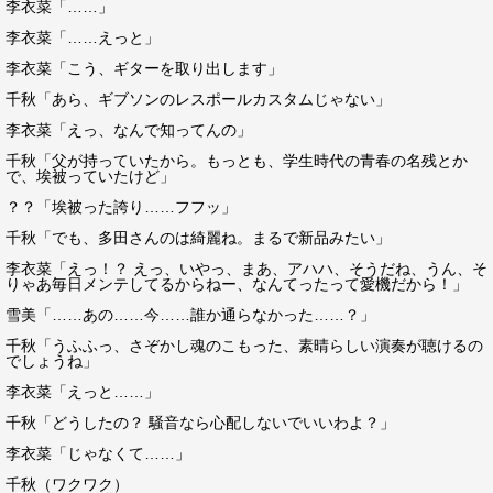
李衣菜「……」
李衣菜「……えっと」
李衣菜「こう、ギターを取り出します」
千秋「あら、ギブソンのレスポールカスタムじゃない」
李衣菜「えっ、なんで知ってんの」
千秋「父が持っていたから。もっとも、学生時代の青春の名残とか
で、埃被っていたけど」
？？「埃被った誇り……フフッ」
千秋「でも、多田さんのは綺麗ね。まるで新品みたい」
李衣菜「えっ！？ えっ、いやっ、まあ、アハハ、そうだね、うん、そ
りゃあ毎日メンテしてるからねー、なんてったって愛機だから！」
雪美「……あの……今……誰か通らなかった……？」
千秋「うふふっ、さぞかし魂のこもった、素晴らしい演奏が聴けるの
でしょうね」
李衣菜「えっと……」
千秋「どうしたの？ 騒音なら心配しないでいいわよ？」
李衣菜「じゃなくて……」
千秋（ワクワク）