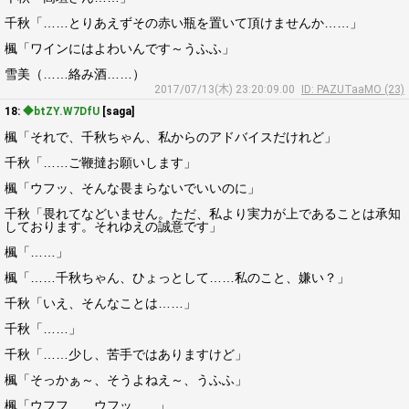
千秋「……とりあえずその赤い瓶を置いて頂けませんか……」
楓「ワインにはよわいんです～うふふ」
雪美（……絡み酒……）
2017/07/13(木) 23:20:09.00
ID: PAZUTaaMO (23)
18:
◆btZY.W7DfU
[saga]
楓「それで、千秋ちゃん、私からのアドバイスだけれど」
千秋「……ご鞭撻お願いします」
楓「ウフッ、そんな畏まらないでいいのに」
千秋「畏れてなどいません。ただ、私より実力が上であることは承知
しております。それゆえの誠意です」
楓「……」
楓「……千秋ちゃん、ひょっとして……私のこと、嫌い？」
千秋「いえ、そんなことは……」
千秋「……」
千秋「……少し、苦手ではありますけど」
楓「そっかぁ～、そうよねえ～、うふふ」
楓「ウフフ……ウフッ……」