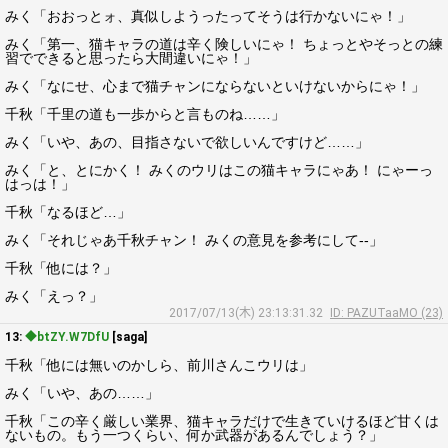
みく「おおっとォ、真似しようったってそうは行かないにゃ！」
みく「第一、猫キャラの道は辛く険しいにゃ！ ちょっとやそっとの練
習でできると思ったら大間違いにゃ！」
みく「なにせ、心まで猫チャンにならないといけないからにゃ！」
千秋「千里の道も一歩からと言ものね……」
みく「いや、あの、目指さないで欲しいんですけど……」
みく「と、とにかく！ みくのウリはこの猫キャラにゃあ！ にゃーっ
はっは！」
千秋「なるほど…」
みく「それじゃあ千秋チャン！ みくの意見を参考にして--」
千秋「他には？」
みく「えっ？」
2017/07/13(木) 23:13:31.32
ID: PAZUTaaMO (23)
13:
◆btZY.W7DfU
[saga]
千秋「他には無いのかしら、前川さんこウリは」
みく「いや、あの……」
千秋「この辛く厳しい業界、猫キャラだけで生きていけるほど甘くは
ないもの。もう一つくらい、何か武器があるんでしょう？」