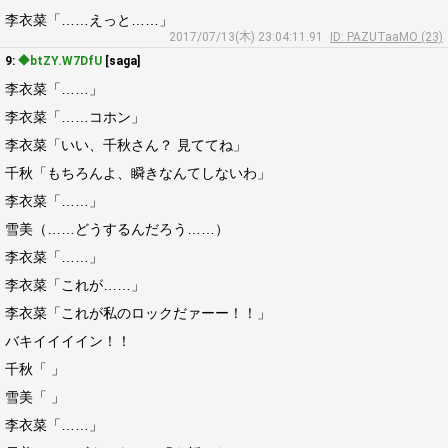
李衣菜「……えっと……」
2017/07/13(木) 23:04:11.91
ID: PAZUTaaMO (23)
9:
◆btZY.W7DfU
[saga]
李衣菜「……」
李衣菜「……コホン」
李衣菜「いい、千秋さん？ 見ててね」
千秋「もちろんよ、瞬きなんてしないわ」
李衣菜「……」
雪美（……どうするんだろう……）
李衣菜「……」
李衣菜「これが……」
李衣菜「これが私のロックだァーー！！」
バキイイイイン！！
千秋「 」
雪美「 」
李衣菜「……」