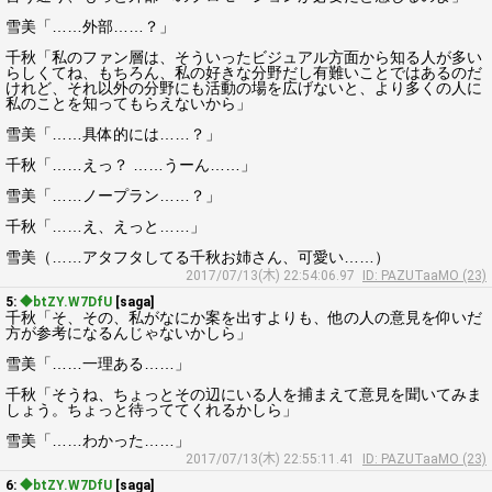
雪美「……外部……？」
千秋「私のファン層は、そういったビジュアル方面から知る人が多い
らしくてね、もちろん、私の好きな分野だし有難いことではあるのだ
けれど、それ以外の分野にも活動の場を広げないと、より多くの人に
私のことを知ってもらえないから」
雪美「……具体的には……？」
千秋「……えっ？ ……うーん……」
雪美「……ノープラン……？」
千秋「……え、えっと……」
雪美（……アタフタしてる千秋お姉さん、可愛い……）
2017/07/13(木) 22:54:06.97
ID: PAZUTaaMO (23)
5:
◆btZY.W7DfU
[saga]
千秋「そ、その、私がなにか案を出すよりも、他の人の意見を仰いだ
方が参考になるんじゃないかしら」
雪美「……一理ある……」
千秋「そうね、ちょっとその辺にいる人を捕まえて意見を聞いてみま
しょう。ちょっと待っててくれるかしら」
雪美「……わかった……」
2017/07/13(木) 22:55:11.41
ID: PAZUTaaMO (23)
6:
◆btZY.W7DfU
[saga]