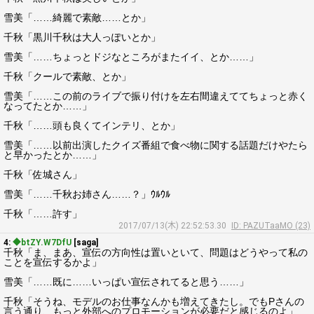
雪美「……綺麗で素敵……とか」
千秋「黒川千秋は大人っぽいとか」
雪美「……ちょっとドジなところがまたイイ、とか……」
千秋「クールで素敵、とか」
雪美「……この前のライブで振り付けを左右間違えててちょっと赤く
なってたとか……」
千秋「……頭も良くてインテリ、とか」
雪美「……以前出演したクイズ番組で食べ物に関する話題だけやたら
と早かったとか……」
千秋「佐城さん」
雪美「……千秋お姉さん……？」ｳﾙｳﾙ
千秋「……許す」
2017/07/13(木) 22:52:53.30
ID: PAZUTaaMO (23)
4:
◆btZY.W7DfU
[saga]
千秋「ま、まあ、宣伝の方向性は置いといて、問題はどうやって私の
ことを宣伝するかよ」
雪美「……既に……いっぱい宣伝されてると思う……」
千秋「そうね、モデルのお仕事なんかも増えてきたし。でもPさんの
言う通り、もっと外部へのプロモーションが必要だと感じるのよ」