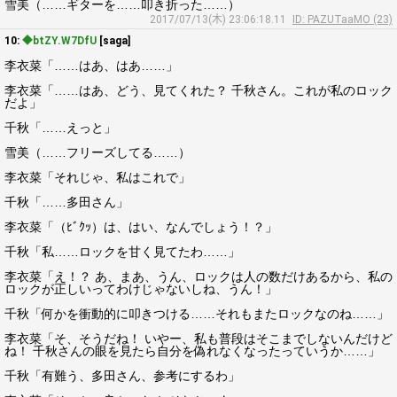
雪美（……ギターを……叩き折った……）
2017/07/13(木) 23:06:18.11
ID: PAZUTaaMO (23)
10:
◆btZY.W7DfU
[saga]
李衣菜「……はあ、はあ……」
李衣菜「……はあ、どう、見てくれた？ 千秋さん。これが私のロック
だよ」
千秋「……えっと」
雪美（……フリーズしてる……）
李衣菜「それじゃ、私はこれで」
千秋「……多田さん」
李衣菜「（ﾋﾞｸｯ）は、はい、なんでしょう！？」
千秋「私……ロックを甘く見てたわ……」
李衣菜「え！？ あ、まあ、うん、ロックは人の数だけあるから、私の
ロックが正しいってわけじゃないしね、うん！」
千秋「何かを衝動的に叩きつける……それもまたロックなのね……」
李衣菜「そ、そうだね！ いやー、私も普段はそこまでしないんだけど
ね！ 千秋さんの眼を見たら自分を偽れなくなったっていうか……」
千秋「有難う、多田さん、参考にするわ」