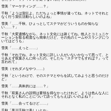
雪美「マーケティング……？」
千秋「ようは宣伝よ。ただちょっと事情が違ってね。ネットでそれと
なく行う宣伝活動らしいのよね」
雪美「……千秋、ひょっとしてステマがどういうものか知らな
い……？」
千秋「大変遺憾ながら、ネット文化には疎くてね。他人とコミュニケ
ーションを取る程度なら簡単だけど、その先のミームやスラングにつ
いてはどうも」
雪美「……えっと……」
千秋「それでね、ネット文化に詳しい人がいないかなって思って、と
りあえず双葉さんに伺ったの。そしたら『ステマでもすれば？』って
言われて」
雪美（それダメなやつ……）
千秋「というわけで、そのステマとやらを試してみようと思うのだけ
ど」
雪美「……具体的には……？」
千秋「双葉さんの説明は要領を得なかったけれど、ようは色んな人に
それとなく私のことについて語ってもらえばいいのよね？」
雪美「……合ってるけど……」
千秋「黒川千秋は美しいとか」