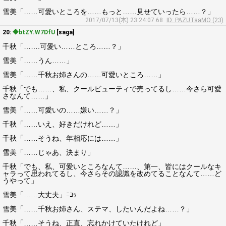
雪美「……可愛いところを……もっと……見せていったら……？」
2017/07/13(木) 23:24:07.68
ID: PAZUTaaMO (23)
20:
◆btZY.W7DfU
[saga]
千秋「…….可愛い……ところ……？」
雪美「……うん……」
雪美「……千秋お姉さんの……可愛いところ……」
千秋「でも……、私、クールビューティで売ってるし……今さら可愛
さなんて……」
雪美「……可愛いの……嫌い……？」
千秋「……いえ、好きだけれど……」
千秋「……そうね、年相応には……」
雪美「……じゃあ、決まり」
千秋「でも、私、可愛いところなんて……、第一、皆にはクールなキ
ャラって思われてるし、今さらその認識を改めてることなんて……ど
うやって」
雪美「……大丈夫」ﾆｺｯ
雪美「……千秋お姉さん、ステマ、したいんだよね……？」
千秋「……そうね、正直、忘れかけていたけれど」