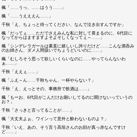
楓「……うっ、……はうう……」
楓「……うえええん……」
千秋「え、ちょっと待ってください、なんで泣き出すんですか」
楓「だってぇ……ただでさえみんな私に対して畏まるのに、6代目に
なってからはますますよそよそしくなってぇ～……」
楓「シンデレラガールは素直に嬉しいし誇りだけど……こんな酒呑み
のお姉さん、ダメ人間扱いでちょうどいいのに……」
楓「むしろそう思って欲しいくらいなのに……やってらんないわ
ぁ……」
千秋「ええぇ……」
楓「ふえ～ん……千秋ちゃん、一杯やらない？」
千秋「え、えっとその、事務所で飲酒は……」
楓「もーお、6代目がこんだけお願いしてるのに聞けないっていうの
お？」
千秋「さっきと言ってることが……」
楓「大丈夫よぉ、ワインって意外と酔わないものよ？」
千秋「いえ、あの、そう言う高垣さんのお顔が真っ赤なんですけ
ど……」