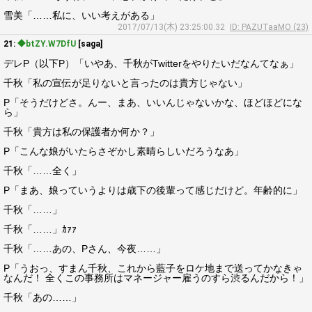
雪美「……私に、いい考えがある」
2017/07/13(木) 23:25:00.32
ID: PAZUTaaMO (23)
21:
◆btZY.W7DfU
[saga]
デレP（以下P）「いやあ、千秋がTwitterをやりたいだなんてなぁ」
千秋「私の宣伝が足りないと言ったのは貴方じゃない」
P「そうだけどさ。んー、まあ、いいんじゃないかな、ほどほどにな
ら」
千秋「貴方は私の保護者か何か？」
P「こんな娘がいたらさぞかし素晴らしいだろうなあ」
千秋「……全く」
P「まあ、娘っていうよりは歳下の後輩って感じだけど。年齢的に」
千秋「……」
千秋「……」ｶｧｧ
千秋「……あの、Pさん、今夜……」
P「うおっ、すまん千秋、これから藍子をロケ地まで送ってかなきゃ
なんだ！ 全くこの事務所はマネージャー雇うのすら渋るんだから！」
千秋「あの……」