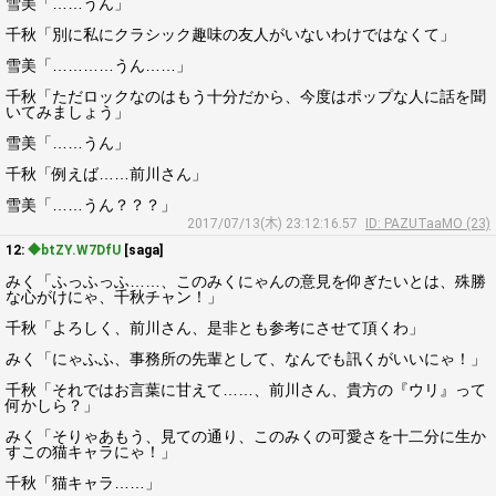
雪美「……うん」
千秋「別に私にクラシック趣味の友人がいないわけではなくて」
雪美「…………うん……」
千秋「ただロックなのはもう十分だから、今度はポップな人に話を聞
いてみましょう」
雪美「……うん」
千秋「例えば……前川さん」
雪美「……うん？？？」
2017/07/13(木) 23:12:16.57
ID: PAZUTaaMO (23)
12:
◆btZY.W7DfU
[saga]
みく「ふっふっふ……、このみくにゃんの意見を仰ぎたいとは、殊勝
な心がけにゃ、千秋チャン！」
千秋「よろしく、前川さん、是非とも参考にさせて頂くわ」
みく「にゃふふ、事務所の先輩として、なんでも訊くがいいにゃ！」
千秋「それではお言葉に甘えて……、前川さん、貴方の『ウリ』って
何かしら？」
みく「そりゃあもう、見ての通り、このみくの可愛さを十二分に生か
すこの猫キャラにゃ！」
千秋「猫キャラ……」