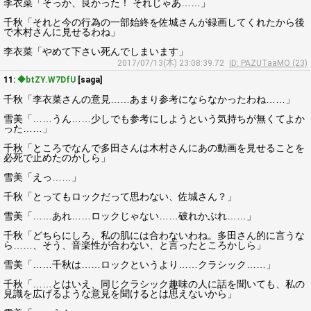
李衣菜「そっか、良かった！ それじゃあ……」
千秋「それと今の行為の一部始終を佐城さんが録画してくれたから後
で木村さんに見せるわね」
李衣菜「やめて下さい死んでしまいます」
2017/07/13(木) 23:08:39.72
ID: PAZUTaaMO (23)
11:
◆btZY.W7DfU
[saga]
千秋「李衣菜さんの意見……あまり参考にならなかったわね……」
雪美「……うん……少しでも参考にしようという気持ちが無くてよか
った……」
千秋「ところでなんで多田さんは木村さんにあの動画を見せることを
必死で止めたのかしら」
雪美「えっ……」
千秋「とってもロックだって思わない、佐城さん？」
雪美「……あれ……ロックじゃない……破れかぶれ……」
千秋「どちらにしろ、私の肌には合わないわね。多田さん的に言うな
ら……、そう、音楽性が合わない、と言ったところかしら」
雪美「……千秋は……ロックというより……クラシック……」
千秋「……とはいえ、同じクラシック趣味の人に話を聞いても、私の
見識を広げるような意見を聞けるとは思えないから」