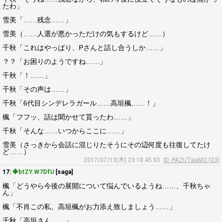
たわ」
雪美「……残念……」
雪美（……人選が悪かっただけの気もするけど……）
千秋「これはやっぱり、Pさんと話し合うしか……」
？？「お困りのようですね……」
千秋「！……」
千秋「その声は……」
千秋「6代目シンデレラガール……高垣楓……！」
楓「フフッ、話は聞かせて貰ったわ……」
千秋「そんな……いつからここに……」
雪美（さっきから会話に混じりたそうにその辺何度も往復してたけ
ど……）
2017/07/13(木) 23:18:45.93
ID: PAZUTaaMO (23)
17:
◆btZY.W7DfU
[saga]
楓「どうやら今後の展開について悩んでいるようね……、千秋ちゃ
ん」
楓「不肖この私、高垣楓がお力添え致しましょう……」
千秋「高垣さん……」