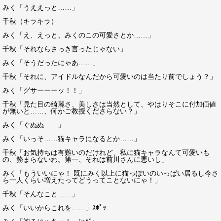
みく「うええっと……」
千秋（キラキラ）
みく「え、えっと、みくのこの可愛さとか……」
千秋「それならさっき言ったじゃない」
みく「そうだったにゃあ……」
千秋「それに、アイドルなんだから可愛いのは当たり前でしょう？」
みく「グサーーーッ！！」
千秋「見た目の綺麗さ、美しさは当然として、やはりそこに付加価値
が無いと……、何かご教授くださらない？」
みく「ぐぬぬ……」
みく「いっそ……猫キャラになるとか……」
千秋「お気持ちは有難いのだけれど、私に猫キャラなんて可愛いも
の、務まらないわ。第一、それは前川さんに悪いし」
みく「もういいにゃ！ 既にみく以上に猫っぽいのいっぱい居るし今さ
ら一人くらい増えたってどうってことないにゃ！」
千秋「そんなこと……」
みく「いいからこれを……」ｽﾎﾟｯ