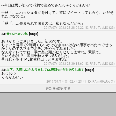
--今日は思い切って花柄で決めてみたわ #くろかわいい
千秋「……ハッシュタグを付けて、皆にツイートしてもらう、ただそ
れだけなのに」
千秋「……畏まられて困るのは、私もなんだから」
2017/07/13(木) 23:28:09.22
ID: PAZUTaaMO (23)
23:
◆btZY.W7DfU
[saga]
ありがとうございました。初SSです。
ちょいと電車で2時間くらいかけなきゃいけない用事が出たのでせっ
かくなのでスマホでポチポチやってみました。
なんかアレですね、喉の奥と頭がヒリヒリしますね、緊張で。
というわけで、黒川千秋ステマSSでした。
それじゃあHTML化依頼出しときますね。
2017/07/13(木) 23:30:18.60
ID: PAZUTaaMO (23)
24:
以下、名無しにかわりましてSS速報VIPがお送りします
[sage]
おつおつ
くろかわいい
2017/07/14(金) 02:44:23.41
ID: RAim09wUo (1)
更新を確認する