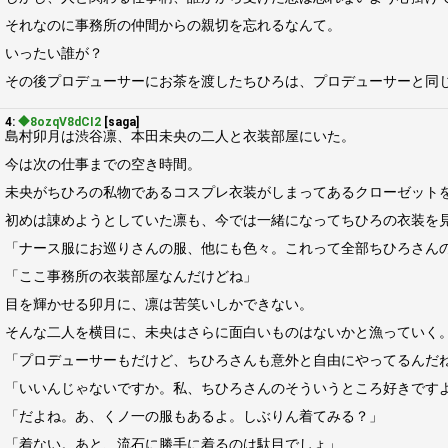
それなのに事務所の仲間からの親切を忘れるなんて。
いったい誰が？
その後プロデューサーにお茶を渡したちひろは、プロデューサーと同
4:
◆8ozqV8dCI2
[saga]
島村卯月は渋谷凛、本田未央の二人と衣装部屋にいた。
今は次の仕事までの空き時間。
未央がちひろの私物であるコスプレ衣装がしまってあるクローゼット
初めは諌めようとしていた凛も、今では一緒になってちひろの衣装を
「ナース服にお巡りさんの服、他にも色々。これって全部ちひろさん
「ここ事務所の衣装部屋なんだけどね」
目を輝かせる卯月に、凛は苦笑いしかできない。
そんな二人を横目に、未央はさらに面白いものはないかと漁っていく
「プロデューサーもだけど、ちひろさんも意外と自由にやってるんだ
「いいんじゃないですか。私、ちひろさんのそういうところ好きです
「だよね。あ、くノ一の服もあるよ。しぶりん着てみる？」
「着ない。あと、流石に勝手に着るのは駄目でしょ」