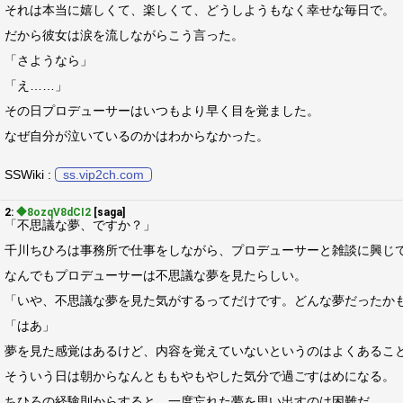
それは本当に嬉しくて、楽しくて、どうしようもなく幸せな毎日で。
だから彼女は涙を流しながらこう言った。
「さようなら」
「え……」
その日プロデューサーはいつもより早く目を覚ました。
なぜ自分が泣いているのかはわからなかった。
SSWiki :
ss.vip2ch.com
2:
◆8ozqV8dCI2
[saga]
「不思議な夢、ですか？」
千川ちひろは事務所で仕事をしながら、プロデューサーと雑談に興じ
なんでもプロデューサーは不思議な夢を見たらしい。
「いや、不思議な夢を見た気がするってだけです。どんな夢だったか
「はあ」
夢を見た感覚はあるけど、内容を覚えていないというのはよくあるこ
そういう日は朝からなんとももやもやした気分で過ごすはめになる。
ちひろの経験則からすると、一度忘れた夢を思い出すのは困難だ。