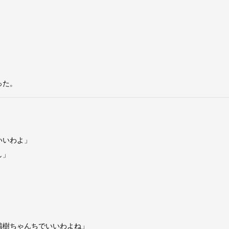
った。
いいわよ」
し」
瑞樹ちゃんちでいいわよね」