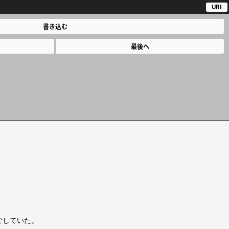
URI
書き込む
最後へ
ごしていた。