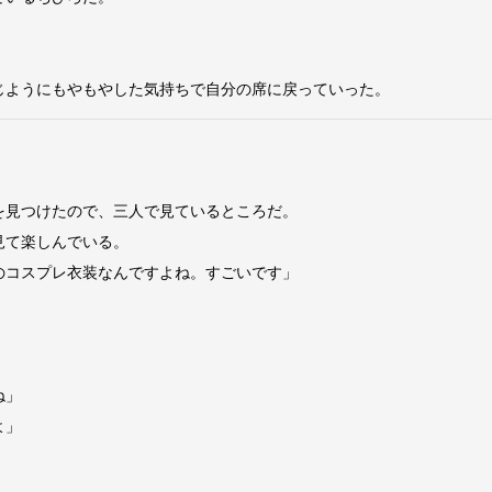
じようにもやもやした気持ちで自分の席に戻っていった。
を見つけたので、三人で見ているところだ。
見て楽しんでいる。
のコスプレ衣装なんですよね。すごいです」
。
ね」
よ」