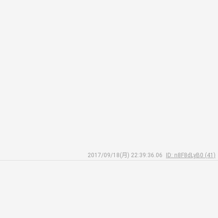
2017/09/18(月) 22:39:36.06
ID: n8F8dLyB0 (41)