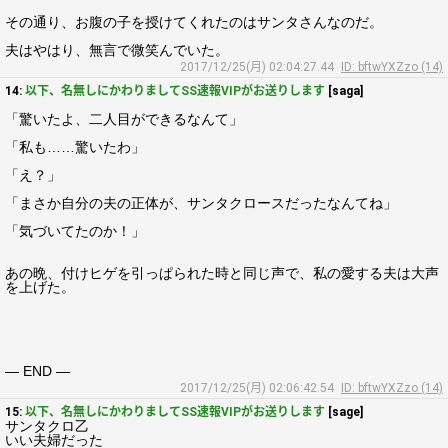
その通り、お腹の子を授けてくれたのはサンタさんなのだ。
夫はやはり、無言で微笑んでいた。
2017/12/25(月) 02:04:27.44
ID: bftwYXZzo (14)
14:
以下、名無しにかわりましてSS速報VIPがお送りします
[saga]
「驚いたよ、二人目ができるなんて」
「私も……驚いたわ」
「え？」
「まさか自分の夫の正体が、サンタクロースだったなんてね」
「気づいてたのか！」
あの晩、付けヒゲを引っぱられた時と同じ声で、私の愛する夫は大声
を上げた。
― END ―
2017/12/25(月) 02:06:42.54
ID: bftwYXZzo (14)
15:
以下、名無しにかわりましてSS速報VIPがお送りします
[sage]
サンタクロ乙
いい夫婦だった