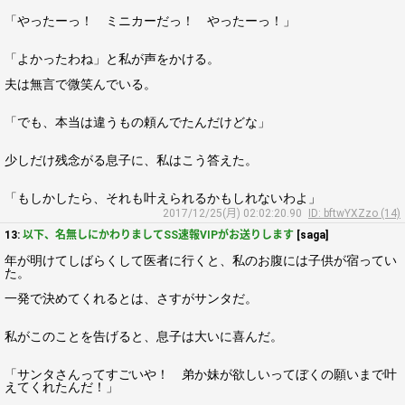
「やったーっ！ ミニカーだっ！ やったーっ！」
「よかったわね」と私が声をかける。
夫は無言で微笑んでいる。
「でも、本当は違うもの頼んでたんだけどな」
少しだけ残念がる息子に、私はこう答えた。
「もしかしたら、それも叶えられるかもしれないわよ」
2017/12/25(月) 02:02:20.90
ID: bftwYXZzo (14)
13:
以下、名無しにかわりましてSS速報VIPがお送りします
[saga]
年が明けてしばらくして医者に行くと、私のお腹には子供が宿ってい
た。
一発で決めてくれるとは、さすがサンタだ。
私がこのことを告げると、息子は大いに喜んだ。
「サンタさんってすごいや！ 弟か妹が欲しいってぼくの願いまで叶
えてくれたんだ！」