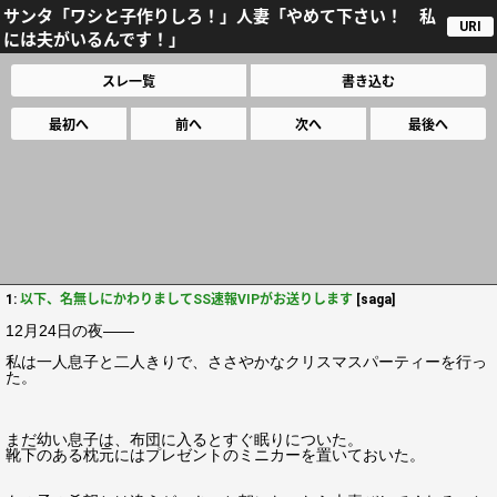
サンタ「ワシと子作りしろ！」人妻「やめて下さい！ 私
URI
には夫がいるんです！」
スレ一覧
書き込む
最初へ
前へ
次へ
最後へ
1:
以下、名無しにかわりましてSS速報VIPがお送りします
[saga]
12月24日の夜――
私は一人息子と二人きりで、ささやかなクリスマスパーティーを行っ
た。
まだ幼い息子は、布団に入るとすぐ眠りについた。
靴下のある枕元にはプレゼントのミニカーを置いておいた。