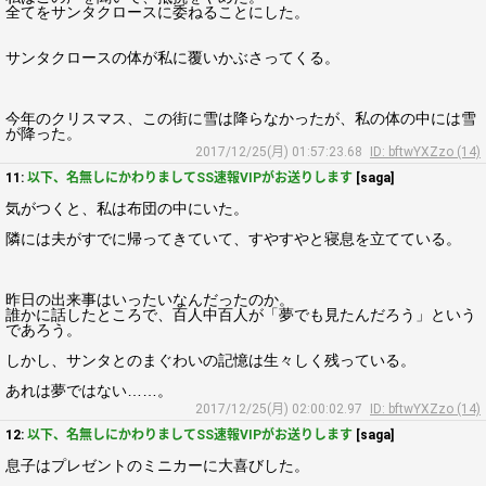
全てをサンタクロースに委ねることにした。
サンタクロースの体が私に覆いかぶさってくる。
今年のクリスマス、この街に雪は降らなかったが、私の体の中には雪
が降った。
2017/12/25(月) 01:57:23.68
ID: bftwYXZzo (14)
11:
以下、名無しにかわりましてSS速報VIPがお送りします
[saga]
気がつくと、私は布団の中にいた。
隣には夫がすでに帰ってきていて、すやすやと寝息を立てている。
昨日の出来事はいったいなんだったのか。
誰かに話したところで、百人中百人が「夢でも見たんだろう」という
であろう。
しかし、サンタとのまぐわいの記憶は生々しく残っている。
あれは夢ではない……。
2017/12/25(月) 02:00:02.97
ID: bftwYXZzo (14)
12:
以下、名無しにかわりましてSS速報VIPがお送りします
[saga]
息子はプレゼントのミニカーに大喜びした。