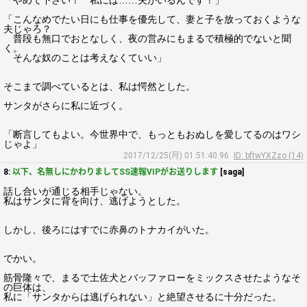
「やめて下さい！ 私には……夫がいるんです！」
「こんなめでたい日にも仕事を優先して、妻と子を放っておくような
夫じゃろ？
普段も無口でおとなしく、夜の営みにもまるで積極的でないと聞
く。
そんな奴のことは考えなくていい」
そこまで調べているとは、私は愕然とした。
サンタがさらに私に近づく。
「断言してもよい。今世界中で、もっともおぬしを愛してるのはワシ
じゃよ」
2017/12/25(月) 01:51:40.96
ID: bftwYXZzo (14)
8:
以下、名無しにかわりましてSS速報VIPがお送りします
[saga]
話し合いが通じる相手じゃない。
私はサンタに背を向け、逃げようとした。
しかし、後ろにはすでに赤鼻のトナカイがいた。
でかい。
筋骨隆々で、まるで土佐犬とバッファローをミックスさせたようなそ
の巨体は、
私に「サンタからは逃げられない」と絶望させるに十分だった。