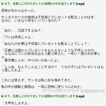
5:
以下、名無しにかわりましてSS速報VIPがお送りします
[saga]
意味が分からなかった。
サンタクロースの使命は子供達にプレゼントを配ることのはず。
なのに、いきなり何をいっているのだ？
「あの……冗談ですよね？」
「ワシは本気じゃよ」
「あなたの仕事は子供達にプレゼントを配ることでしょ？」
「正確には親からプレゼントをもらえないような子供じゃがの。
ちなみにワシの担当分はもう配り終えた。一年に一度の大仕事じ
ゃ。
重労働じゃが、やりがいがあったよ」
「じゃあ、なんでこんなことするの？ うちの子にはプレゼントはも
う渡したわよ」
これには答えず、サンタは私に歩を進めてきた。
私の中の感動と困惑は、一気に恐怖に塗りつぶされた。
2017/12/25(月) 01:47:05.49
ID: bftwYXZzo (14)
6:
以下、名無しにかわりましてSS速報VIPがお送りします
[saga]
「大声出しますよ」