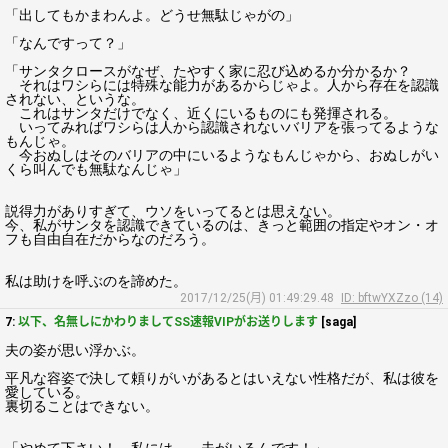
「出してもかまわんよ。どうせ無駄じゃがの」
「なんですって？」
「サンタクロースがなぜ、たやすく家に忍び込めるか分かるか？
それはワシらには特殊な能力があるからじゃよ。人から存在を認識
されない、というな。
これはサンタだけでなく、近くにいるものにも発揮される。
いってみればワシらは人から認識されないバリアを張ってるような
もんじゃ。
今おぬしはそのバリアの中にいるようなもんじゃから、おぬしがい
くら叫んでも無駄なんじゃ」
説得力がありすぎて、ウソをいってるとは思えない。
今、私がサンタを認識できているのは、きっと範囲の指定やオン・オ
フも自由自在だからなのだろう。
私は助けを呼ぶのを諦めた。
2017/12/25(月) 01:49:29.48
ID: bftwYXZzo (14)
7:
以下、名無しにかわりましてSS速報VIPがお送りします
[saga]
夫の姿が思い浮かぶ。
平凡な容姿で決して頼りがいがあるとはいえない性格だが、私は彼を
愛している。
裏切ることはできない。