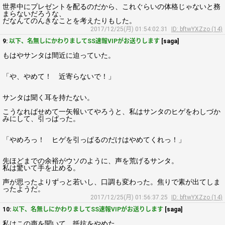
世界中にプレゼントを配るのだから、これぐらいの体格じゃないと務
まらないだろうな、
だなんてのんきなことを考えたりもした。
2017/12/25(月) 01:54:02.31
ID: bftwYXZzo (14)
9:
以下、名無しにかわりましてSS速報VIPがお送りします
[saga]
もはやサンタは間近に迫っていた。
「や、やめて！ 近寄らないで！」
サンタは聞く耳を持たない。
こうなればせめて一矢報いてやろうと、私はサンタのヒゲをわしづか
みにして、引っぱった。
「やめろっ！ ヒゲを引っぱるのだけはやめてくれっ！」
先ほどまでの余裕がウソのように、声を荒げるサンタ。
私は驚いて手を止める。
声が思ったよりずっと若いし、口調も変わった。焦りで素が出てしま
ったようだ。
2017/12/25(月) 01:56:37.25
ID: bftwYXZzo (14)
10:
以下、名無しにかわりましてSS速報VIPがお送りします
[saga]
私はこの声を聞いて、抵抗をやめた。