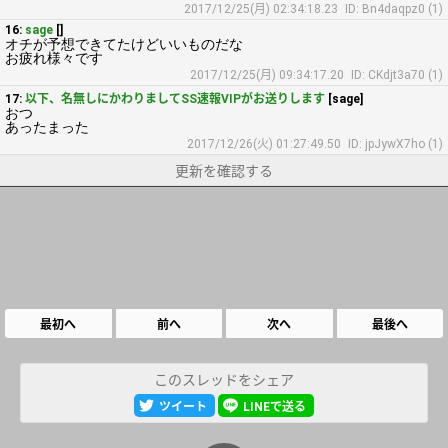
2017/12/25(月) 02:34:18.23
ID: Bn4daqpz0 (1)
16:
sage
[]
オチが予想できてたけどいいものだな
お疲れ様々です
2017/12/25(月) 09:34:17.20
ID: CKdjt3a70 (1)
17:
以下、名無しにかわりましてSS速報VIPがお送りします
[sage]
おつ
あったまった
2017/12/26(火) 01:27:49.50
ID: jpJywX7ho (1)
更新を確認する
最初へ
前へ
次へ
最後へ
このスレッドをシェア
ツイート
LINEで送る