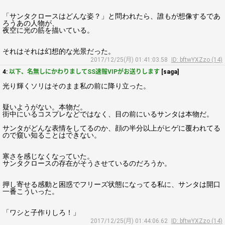
「サンタクロースはどんな姿？」と問われたら、誰もが想像するであ
ろうあの人物が、
夜空に光の筋を描いている。
それはそれは幻想的な光景だった。
2017/12/25(月) 01:41:03.58
ID: bftwYXZzo (14)
4:
以下、名無しにかわりましてSS速報VIPがお送りします
[saga]
光り輝くソリはそのまま私の前に降り立った。
疑いようがない。本物だ。
街中にいるコスプレなどではなく、目の前にいるサンタは本物だ。
サンタがどんな表情をしてるのか、顔の半分以上がヒゲに覆われてる
ので窺い知ることはできない。
寒さを感じなくなっていた。
サンタクロースの存在がそうさせているのだろうか。
押し寄せる感動と困惑でフリーズ状態になってる私に、サンタは開口
一番こういった。
「ワシと子作りしろ！」
2017/12/25(月) 01:44:06.62
ID: bftwYXZzo (14)