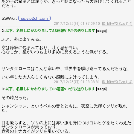
あの子の希望とは違うが、きっと朝になったら大喜びしてくれること
だろう。
SSWiki :
ss.vip2ch.com
2017/12/25(月) 01:37:09.10
ID: bftwYXZzo (14)
2:
以下、名無しにかわりましてSS速報VIPがお送りします
[saga]
ふと、外に出てみる。
空は静寂に包まれており、吐く息が白い。
心なしか、星がいつもより多めに見えるような気がする。
サンタクロースはこんな寒い中、世界中を駆け巡ってるんだろうな。
いい年した大人らしくもない感慨にふけってしまう。
2017/12/25(月) 01:38:38.81
ID: bftwYXZzo (14)
3:
以下、名無しにかわりましてSS速報VIPがお送りします
[saga]
その時だった。
シャンシャン、というベルの音とともに、夜空に光輝くソリが現れ
た。
目を凝らすと、ソリの上には赤い服を身につけ白いヒゲをたくわえた
サンタクロースが乗っており、
赤鼻のトナカイがソリを引いている。