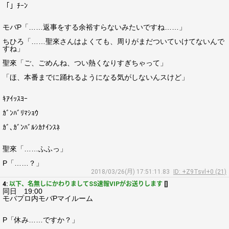
「」ﾁｰﾝ
モバP「……返事をする余裕すらないみたいですね……」
ちひろ「……聖來さんはよくても、周りがまだついていけてないんで
すね」
聖來「ご、ごめんね、つい熱くなりすぎちゃって」
「ほ、本番までに踊れるようになる気がしないんスけど」
ｷｱｲｯｽﾖｰ
ｶﾞﾝﾊﾞﾘﾏｼｮｳ
ｶﾞ､ｶﾞﾝﾊﾞﾙｼｶﾅｲﾝｽﾈ
聖來「……ふふっ」
P「……？」
2018/03/26(月) 17:51:11.83
ID: +Z9Tsvl+0 (21)
4:
以下、名無しにかわりましてSS速報VIPがお送りします
[]
同日 19:00
モバプロ内モバPマイルーム
P「休み……ですか？」