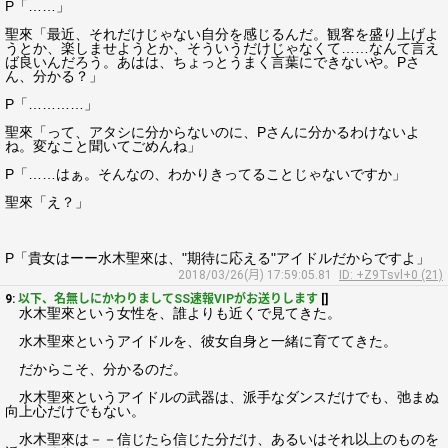
P「……」
聖來「最近、それだけじゃない自分を感じるんだ。観客を盛り上げよ
うとか、楽しませようとか、そういうだけじゃなくて……なんて言え
ば良いんだろう。あはは、ちょっとうまく言葉にできないや。Pさ
ん、分かる？」
P「…………」
聖來「って、アタシに分からないのに、Pさんに分かるわけないよ
ね。変なこと聞いてごめんね」
P「……はぁ。そんなの、わかりきってることじゃないですか」
聖來「え？」
P「貴女はーー水木聖來は、"期待に応える"アイドルだからですよ」
2018/03/26(月) 17:59:05.81
ID: +Z9Tsvl+0 (21)
9:
以下、名無しにかわりましてSS速報VIPがお送りします
[]
水木聖來という女性を、誰よりも近くで見てきた。
水木聖來というアイドルを、彼女自身と一緒に育ててきた。
だからこそ、分かるのだ。
水木聖來というアイドルの武器は、派手なダンスだけでも、弛まぬ
向上心だけでもない。
水木聖來は－－信じたら信じた分だけ、あるいはそれ以上のものを