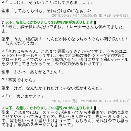
P「……じゃ、そういうことにしておきましょう」
聖來「しておくも何も、それだけなのになぁ」ﾑｰ
2018/03/26(月) 17:55:55.45
ID: +Z9Tsvl+0 (21)
7:
以下、名無しにかわりましてSS速報VIPがお送りします
[]
P「最近、調子良いみたいですね。トレーナーさんも褒めてました
よ」
聖來「うん、絶好調！ なんだか怖くなっちゃうぐらい調子良いよ！
なんでだろうね」
P「それはもちろん、これまで頑張ってきたからですよ。うちのユニ
ットのリーダーもそうですし、モバプロ初の海外ツアーでの大役に、
ブロードウェイでのショーも成功させた。傍目に見ても高いハードル
をクリアしてきたからこそ、今の実力があるわけです」
聖來「ふふっ、ありがとPさん！」
P「事実ですから」
聖來「けど、なんだかそれだけじゃない気がするんだ」
P「と、言いますと？」
2018/03/26(月) 17:57:30.83
ID: +Z9Tsvl+0 (21)
8:
以下、名無しにかわりましてSS速報VIPがお送りします
[]
聖來「これまではね、ステージが決まってから本番まで、絶対に成功
させてやろうって考えてたの。思いっきり踊って、思いっきり楽しん
で、皆を思いっきり盛り上げようって。もちろん、それは今でも思っ
てるよ。最高のステージにしようって」