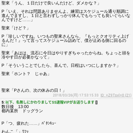
聖來「うん、１日だけで良いんだけど、ダメかな？」
P「いえ、それは問題ありませんよ。練習はスケジュール通り順調に
進んでますし、１日と言わずしっかり休んでもらっても良いぐらいな
んですけど……」
聖來「けど？」
P「珍しいですね。いつもの聖來さんなら、『もっとクオリティ上げ
るんだ！』って言ってスケジュール詰めて、僕が止める側に回るの
に」
聖來「あはは、流石に今日はやりすぎちゃったからね。ちょっと頭を
冷やす日が必要かなって」
P「そういうことでしたら、喜んで。日程はいつにしますか？」
聖來「ホント？ じゃあ」
聖來「Pさんの、次の休みの日！」
2018/03/26(月) 17:53:15.33
ID: +Z9Tsvl+0 (21)
5:
以下、名無しにかわりましてSS速報VIPがお送りします
[]
数日後 13:00
都内某所 ドッグラン
P「つ、疲れた……」ﾊﾞﾀﾝｷｭｰ
わんこ「」ﾜﾌｯ