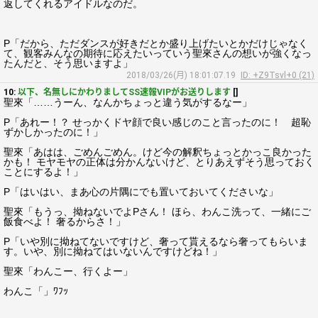
返してくれるアイドルなのだ。
P「だから、ただダンスが好きだとか盛り上げたいとかだけじゃなく
て、観客みんなの期待に応えたいっていう聖來さんの想いが強くなっ
たんだと、そう思いますよ」
2018/03/26(月) 18:01:07.19
ID: +Z9Tsvl+0 (21)
10:
以下、名無しにかわりましてSS速報VIPがお送りします
[]
聖來「……うーん、なんかちょっと違う気がするなー」
P「あれー！？ せっかくドヤ顔で良い感じのこと言ったのに！ 超恥
ずかしかったのに！」
聖來「あはは、ごめんごめん。けど今の解釈ちょっとかっこ良かった
かも！ モヤモヤの正体は分かんないけど、とりあえずそう思っておく
ことにするよ！」
P「はいはい、まあ心の片隅にでも置いておいてくださいな」
聖來「もうっ、拗ねないでよPさん！ ほら、わんこ洗って、一緒にご
飯食べよ！ 奢るからさ！」
P「いや別に拗ねてないですけど、奢って貰えるなら奢ってもらいま
す。いや、別に拗ねてはいないんですけどね！」
聖來「わんこー、行くよー」
わんこ「」ﾜﾌｯ