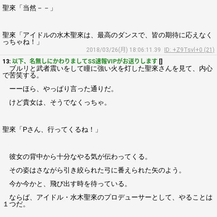
聖來「当然－－」
聖來「アイドルの水木聖來は、最高のダンスで、皆の期待に応えなく
っちゃね！」
2018/03/26(月) 18:06:11.39
ID: +Z9Tsvl+0 (21)
13:
以下、名無しにかわりましてSS速報VIPがお送りします
[]
ブルリと武者震いをして瞳に強い火を灯した聖來さんを見て、内心
で苦笑する。
ーーほら、やっぱり言った通りだ。
けど貴女は、そうでなくっちゃ。
聖來「Pさん、行ってくるね！」
彼女の背中から十分なやる気が伝わってくる。
その姿はさながら引き絞られた弓に番えられた矢のよう。
今か今かと、飛び出す時を待っている。
ならば、アイドル・水木聖來のプロデューサーとして、やることは
１つだ。