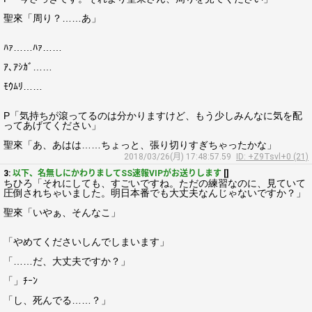
聖來「周り？……あ」
ﾊｧ……ﾊｧ……
ｱ､ｱｼｶﾞ……
ﾓｳﾑﾘ……
P「気持ちが滾ってるのは分かりますけど、もう少しみんなに気を配
ってあげてください」
聖來「あ、あはは……ちょっと、張り切りすぎちゃったかな」
2018/03/26(月) 17:48:57.59
ID: +Z9Tsvl+0 (21)
3:
以下、名無しにかわりましてSS速報VIPがお送りします
[]
ちひろ「それにしても、すごいですね。ただの練習なのに、見ていて
圧倒されちゃいました。明日本番でも大丈夫なんじゃないですか？」
聖來「いやぁ、そんなこ」
「やめてくださいしんでしまいます」
「……だ、大丈夫ですか？」
「」ﾁｰﾝ
「し、死んでる……？」