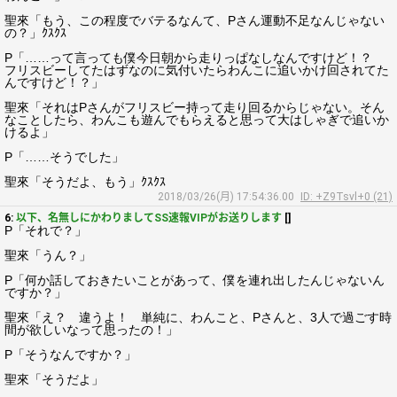
聖來「もう、この程度でバテるなんて、Pさん運動不足なんじゃない
の？」ｸｽｸｽ
P「……って言っても僕今日朝から走りっぱなしなんですけど！？
フリスビーしてたはずなのに気付いたらわんこに追いかけ回されてた
んですけど！？」
聖來「それはPさんがフリスビー持って走り回るからじゃない。そん
なことしたら、わんこも遊んでもらえると思って大はしゃぎで追いか
けるよ」
P「……そうでした」
聖來「そうだよ、もう」ｸｽｸｽ
2018/03/26(月) 17:54:36.00
ID: +Z9Tsvl+0 (21)
6:
以下、名無しにかわりましてSS速報VIPがお送りします
[]
P「それで？」
聖來「うん？」
P「何か話しておきたいことがあって、僕を連れ出したんじゃないん
ですか？」
聖來「え？ 違うよ！ 単純に、わんこと、Pさんと、3人で過ごす時
間が欲しいなって思ったの！」
P「そうなんですか？」
聖來「そうだよ」