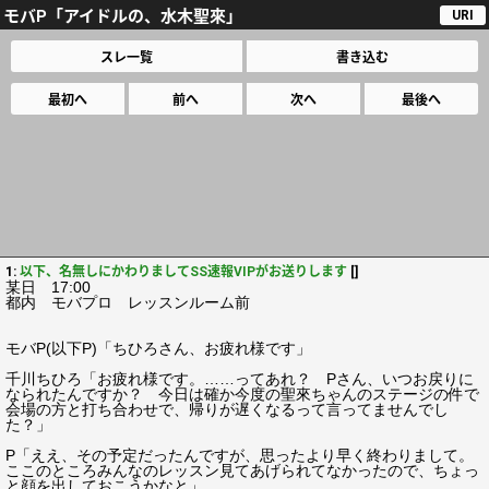
モバP「アイドルの、水木聖來」
URI
スレ一覧
書き込む
最初へ
前へ
次へ
最後へ
1:
以下、名無しにかわりましてSS速報VIPがお送りします
[]
某日 17:00
都内 モバプロ レッスンルーム前
モバP(以下P)「ちひろさん、お疲れ様です」
千川ちひろ「お疲れ様です。……ってあれ？ Pさん、いつお戻りに
なられたんですか？ 今日は確か今度の聖來ちゃんのステージの件で
会場の方と打ち合わせで、帰りが遅くなるって言ってませんでし
た？」
P「ええ、その予定だったんですが、思ったより早く終わりまして。
ここのところみんなのレッスン見てあげられてなかったので、ちょっ
と顔を出しておこうかなと」