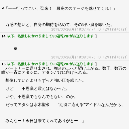
P「ーー行ってこい、聖來！ 最高のステージを魅せてくれ！」
万感の想いと、自身の期待を込めて、その細い肩を叩いた。
2018/03/26(月) 18:07:47.74
ID: +Z9Tsvl+0 (21)
14:
以下、名無しにかわりましてSS速報VIPがお送りします
[]
※
2018/03/26(月) 18:08:34.70
ID: +Z9Tsvl+0 (21)
15:
以下、名無しにかわりましてSS速報VIPがお送りします
[]
パートナーに送り出され、舞台の上へと駆け上がる。数千、数万の
瞳が一斉にアタシに、アタシだけに向けられる。
想像していたよりもずっと強い圧を感じた。
けど――不思議と震えはなかった。
いや、不思議でもなんでもない、のか。
だってアタシは水木聖來――"期待に応える"アイドルなんだから。
「みんなー！今日は来てくれてありがとー！」