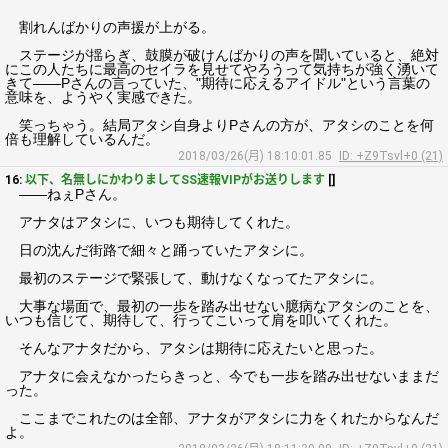
割れんばかりの声援が上がる。
ステージが揺らぎ、鼓膜が破けんばかりの声を聞いていると、絶対
にこの人たちに最高のセイラを見せてやろうって気持ちが強く湧いて
きて――Pさんの言っていた、"期待に応えるアイドル"という言葉の
意味を、ようやく実感できた。
笑っちゃう。結局アタシ自身よりPさんの方が、アタシのことを何
倍も理解しているんだ。
2018/03/26(月) 18:10:01.85
ID: +Z9Tsvl+0 (21)
16:
以下、名無しにかわりましてSS速報VIPがお送りします
[]
――ねぇPさん。
アナタはアタシに、いつも期待してくれた。
日の沈んだ街路で細々と踊っていたアタシに。
最初のステージで緊張して、動けなくなってたアタシに。
大事な場面で、最初の一歩を踏み出せない臆病なアタシのことを、
いつも信じて、期待して、行ってこいって肩を叩いてくれた。
そんなアナタだから、アタシは期待に応えたいと思った。
アナタに会えなかったらきっと、今でも一歩を踏み出せないままだ
った。
ここまでこれたのは全部、アナタがアタシに力をくれたからなんだ
よ。