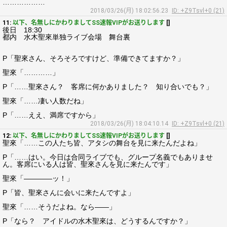
………………
2018/03/26(月) 18:02:56.23
ID: +Z9Tsvl+0 (21)
11:
以下、名無しにかわりましてSS速報VIPがお送りします
[]
後日 18:30
都内 水木聖來単独ライブ会場 舞台裏
P「聖來さん、そろそろですけど、準備できてますか？」
聖來「…………」
P「……聖來さん？ 客席に何かありました？ 知り合いでも？」
聖來「……凄い人数だね」
P「……ええ、満席ですから」
2018/03/26(月) 18:04:10.14
ID: +Z9Tsvl+0 (21)
12:
以下、名無しにかわりましてSS速報VIPがお送りします
[]
聖來「……この人たち皆、アタシの舞台を見に来たんだよね」
P「……はい。今日は合同ライブでも、グループ名義でもありませ
ん。客席にいる人は皆、聖來さんを見に来たんです」
聖來「――――ッ！」
P「皆、聖來さんに会いに来たんですよ」
聖來「……そうだよね。なら――」
P「なら？ アイドルの水木聖來は、どうするんですか？」