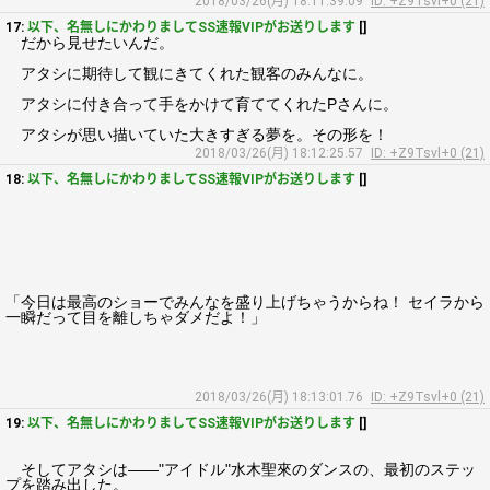
2018/03/26(月) 18:11:39.09
ID: +Z9Tsvl+0 (21)
17:
以下、名無しにかわりましてSS速報VIPがお送りします
[]
だから見せたいんだ。
アタシに期待して観にきてくれた観客のみんなに。
アタシに付き合って手をかけて育ててくれたPさんに。
アタシが思い描いていた大きすぎる夢を。その形を！
2018/03/26(月) 18:12:25.57
ID: +Z9Tsvl+0 (21)
18:
以下、名無しにかわりましてSS速報VIPがお送りします
[]
「今日は最高のショーでみんなを盛り上げちゃうからね！ セイラから
一瞬だって目を離しちゃダメだよ！」
2018/03/26(月) 18:13:01.76
ID: +Z9Tsvl+0 (21)
19:
以下、名無しにかわりましてSS速報VIPがお送りします
[]
そしてアタシは――"アイドル"水木聖來のダンスの、最初のステッ
プを踏み出した。