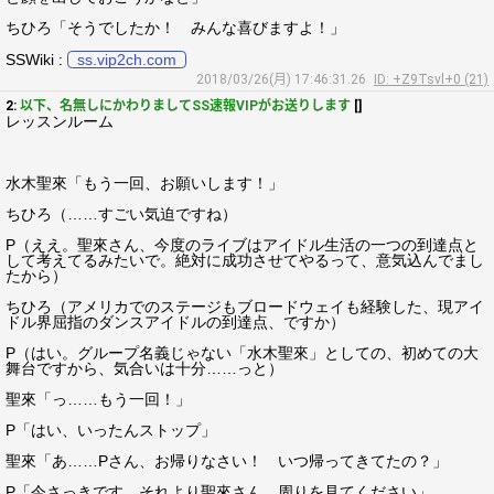
ちひろ「そうでしたか！ みんな喜びますよ！」
SSWiki :
ss.vip2ch.com
2018/03/26(月) 17:46:31.26
ID: +Z9Tsvl+0 (21)
2:
以下、名無しにかわりましてSS速報VIPがお送りします
[]
レッスンルーム
水木聖來「もう一回、お願いします！」
ちひろ（……すごい気迫ですね）
P（ええ。聖來さん、今度のライブはアイドル生活の一つの到達点と
して考えてるみたいで。絶対に成功させてやるって、意気込んでまし
たから）
ちひろ（アメリカでのステージもブロードウェイも経験した、現アイ
ドル界屈指のダンスアイドルの到達点、ですか）
P（はい。グループ名義じゃない「水木聖來」としての、初めての大
舞台ですから、気合いは十分……っと）
聖來「っ……もう一回！」
P「はい、いったんストップ」
聖來「あ……Pさん、お帰りなさい！ いつ帰ってきてたの？」
P「今さっきです。それより聖來さん、周りを見てください」