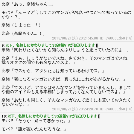
比奈「あっ、奈緒ちゃん...」
モバＰ「ん～？どうしてこのマンガがやばいやつだって知っているの
かな～？」
奈緒（しまった...！）
比奈（奈緒ちゃん...！）
2018/08/21(火) 20:21:45.88
ID: Jw0U0Ed60 (18)
9:
以下、名無しにかわりましてSS速報VIPがお送りします
[]
奈緒「関わりたくないから知らんぷりしようと思っていたのによ...」
比奈「まあ、しょうがないでスね。さておき、そのマンガはでスね、
我々オタクの間でも有名なんでスよ。」
比奈「でスから、アタシたちは知っているわけでス。」
奈緒「鬱になるマンガといえば、真っ先にこれがあがるからな。」
比奈「でスけど、アタシはそんなマンガを持っていませんし、まして
や他のアイドルも見る本棚にしまっておくなんてしないでスよ。」
奈緒「あたしも同じく、そんなマンガなんて近くにも置いておきたく
ないからな。」
2018/08/21(火) 20:24:28.70
ID: Jw0U0Ed60 (18)
10:
以下、名無しにかわりましてSS速報VIPがお送りします
[]
モバＰ「そうか...疑って悪かった。」
モバＰ「誰が置いたんだろうな...」