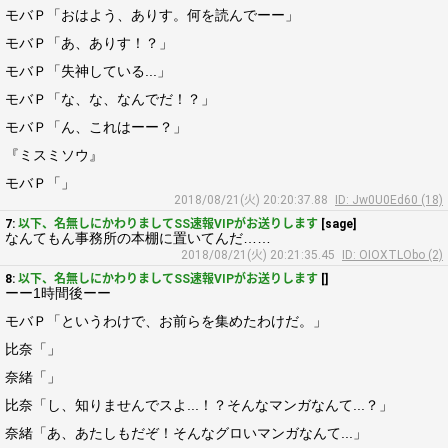
モバＰ「おはよう、ありす。何を読んでーー」
モバＰ「あ、ありす！？」
モバＰ「失神している...」
モバＰ「な、な、なんでだ！？」
モバＰ「ん、これはーー？」
『ミスミソウ』
モバＰ「」
2018/08/21(火) 20:20:37.88
ID: Jw0U0Ed60 (18)
7:
以下、名無しにかわりましてSS速報VIPがお送りします
[sage]
なんてもん事務所の本棚に置いてんだ……
2018/08/21(火) 20:21:35.45
ID: OIOXTLObo (2)
8:
以下、名無しにかわりましてSS速報VIPがお送りします
[]
ーー1時間後ーー
モバＰ「というわけで、お前らを集めたわけだ。」
比奈「」
奈緒「」
比奈「し、知りませんでスよ...！？そんなマンガなんて...？」
奈緒「あ、あたしもだぞ！そんなグロいマンガなんて...」