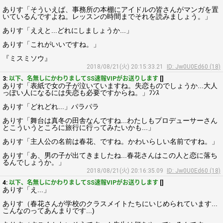
ありす「そういえば、事務所の本棚にアイドルの皆さんがマンガを置
いているんですよね。レッスンの時間までそれを読みましょう。」
ありす「ええと...どれにしましょうか...」
ありす「これがいいですね。」
『ミスミソウ』
2018/08/21(火) 20:15:33.21
ID: Jw0U0Ed60 (18)
3:
以下、名無しにかわりましてSS速報VIPがお送りします
[]
ありす「表紙で女の子が泣いていますね。失恋ものでしょうか...大人
っぽい人になるには失恋も必要ですからね。」ﾌﾝｽ
ありす「どれどれ...」パラパラ
ありす「舞台は真冬の田舎なんですね...わたしもプロデューサーさん
とこういうところに旅行に行ってみたいかも...」
ありす「主人公の名前は春花、ですね。かわいらしい名前ですね。」
ありす「あ、男の子が出てきましたね...春花さんはこの人と恋に落ち
るんでしょうか。」
2018/08/21(火) 20:16:35.09
ID: Jw0U0Ed60 (18)
4:
以下、名無しにかわりましてSS速報VIPがお送りします
[]
ありす「え...」
ありす（春花さんが学校のクラスメイトたちにいじめられています...
こんなのってあんまりです...)