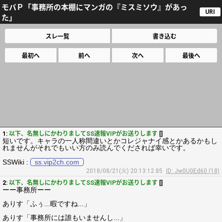
モバＰ「事務所の本棚にマンガの『ミスミソウ』があっ
URI
た」
スレ一覧
書き込む
最初へ
前へ
次へ
最後へ
1:
以下、名無しにかわりましてSS速報VIPがお送りします
[]
短いです。キャラの一人称間違いとかコレジャナイ感とかあるかもし
れませんがそれでもいい方のみ読んでくだされば幸いです。
SSWiki :
ss.vip2ch.com
2018/08/21(火) 20:13:12.85
ID: Jw0U0Ed60 (18)
2:
以下、名無しにかわりましてSS速報VIPがお送りします
[]
ーー事務所ーー
ありす「ふぅ...暇ですね...」
ありす「事務所には誰もいませんし...」