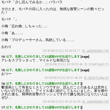
モバＰ「少し読んでみるか...」パラパラ
そのとき、モバＰの目に入ったのは、無残な復讐シーンの数々だっ
た！
モバＰ「」
小梅「忘れ物...しちゃった...」
小梅「あ......」
小梅「プロデューサーさん...気絶している......」
おわり
2018/08/21(火) 20:30:02.11
ID: Jw0U0Ed60 (18)
14:
以下、名無しにかわりましてSS速報VIPがお送りします
[sage]
アレをスプラッタって…マイルドな表現だな
2018/08/21(火) 20:30:53.46
ID: 5ZajXZgqO (1)
15:
以下、名無しにかわりましてSS速報VIPがお送りします
[sage]
おつー
2018/08/21(火) 20:31:46.29
ID: OIOXTLObo (2)
16:
以下、名無しにかわりましてSS速報VIPがお送りします
[]
鬱漫画として有名なミスミソウですが、読んだことのある人は意外と
いないのではと思い、アイドル達に紹介してもらいました。家を燃や
された後も、精神的攻撃のラッシュですので嫌な気分になりたい人は
ぜひ...
2018/08/21(火) 20:32:02.55
ID: Jw0U0Ed60 (18)
17:
以下、名無しにかわりましてSS速報VIPがお送りします
[]