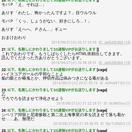
20:
以下、名無しにかわりましてSS速報VIPがお送りします
[]
モバＰ「え、それは...」
ありす「わたし、怖かったんですよ？」目ウルウル
モバＰ「くっ、しょうがない、好きにしろ...！」
ありす「えへへ、Ｐさん...」ギュー
おまけおわり
2018/08/21(火) 20:37:33.55
ID: Jw0U0Ed60 (18)
21:
以下、名無しにかわりましてSS速報VIPがお送りします
[]
これでおわりです。もうしばらくしたらHTML依頼出してきます。
読んでくださった方ありがとうございます。
2018/08/21(火) 20:38:28.31
ID: Jw0U0Ed60 (18)
22:
以下、名無しにかわりましてSS速報VIPがお送りします
[sage]
ハイスコアガールの平和なことよ
焔の眼とか椿鬼とか、押切作品は病みつきになる毒がある
2018/08/21(火) 20:51:55.16
ID: AG9ck8TQO (1)
23:
以下、名無しにかわりましてSS速報VIPがお送りします
[sage]
乙
でろでろを読ませて浄化させよう
2018/08/21(火) 21:22:28.57
ID: otzKkt5so (1)
24:
以下、名無しにかわりましてSS速報VIPがお送りします
[sage]
シベリア抑留と尼港惨殺と第二次上海事変の本を読ませて落ち着か
せ……あ、無理だ
2018/08/21(火) 21:59:45.95
ID: 9pvTUXkDO (1)
25:
以下、名無しにかわりましてSS速報VIPがお送りします
[sage]