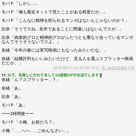
モバＰ「しかし...」
モバＰ「俺も最近ネットで見たことがある程度だが...」
モバＰ「こんなに精神を削られるマンガはないんじゃないのか？」
比奈「そうでスね...名作であることに間違いはないんでスが...」
比奈「肉体的グロと精神的グロがふたつとも重なり合っているマンガ
なんてそうそうないでスよ。」
奈緒「今年の春には実写映画にもなったみたいだな。」
奈緒「結構評判もいいみたいだけど、見る人を選ぶスプラッター映画
だとか。」
2018/08/21(火) 20:25:15.22
ID: Jw0U0Ed60 (18)
11:
以下、名無しにかわりましてSS速報VIPがお送りします
[]
奈緒「ん？スプラッター...？」
奈緒「あ」
比奈「あ」
モバＰ「あ」
ーー1時間後ーー
モバＰ「小梅、お前だろ？」
小梅「......へへ......ごめんなさい...」