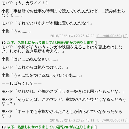
モバＰ（う、カワイイ！）
小梅「事務所でお仕事の時間まで読んでいたんだけど......読み終わら
なくて......」
モバＰ「それでとりあえず本棚に置いたんだな？」
小梅「うん......」
2018/08/21(火) 20:25:42.98
ID: Jw0U0Ed60 (18)
12:
以下、名無しにかわりましてSS速報VIPがお送りします
[]
モバＰ「小梅がそういうマンガや映画を見ることは今更止めはしな
い。しかし、置き場所も考えろ。」
小梅「はい...ごめんなさい......」
モバＰ「これからは気をつけろよ。」
小梅「うん...気をつけるね...それじゃあ......」
ーーしばらくしてーー
モバＰ「やれやれ、小梅のスプラッター好きにも困ったもんだな。」
モバＰ「そういえば、このマンガ、家燃やされた後どうなるんだろう
な...？」
モバＰ「ネットでも家燃やされたことしか語られていなかったから
な...」
2018/08/21(火) 20:27:45.11
ID: Jw0U0Ed60 (18)
13:
以下、名無しにかわりましてSS速報VIPがお送りします
[]