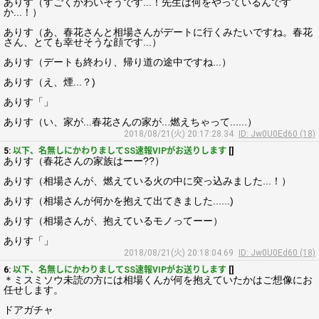
ありす（すごくかわいそうです...！先生は何をやっているんです
か...！）
ありす（あ、春花さんと相場さんがデートに行くみたいですね。春花
さん、とても幸せそうな顔です...）
ありす（デートも終わり、帰り道の途中ですね...）
ありす（え、煙...？)
ありす「」
ありす（い、家が...春花さんの家が...燃えちゃって......）
2018/08/21(火) 20:17:28.34
ID: Jw0U0Ed60 (18)
5:
以下、名無しにかわりましてSS速報VIPがお送りします
[]
ありす（春花さんの家族はーー??）
ありす（相場さんが、燃えている火の中に突っ込みました...！）
ありす（相場さんが何かを抱えて出てきました......)
ありす（相場さんが、抱えているモノってーー）
ありす「」
2018/08/21(火) 20:18:04.69
ID: Jw0U0Ed60 (18)
6:
以下、名無しにかわりましてSS速報VIPがお送りします
[]
＊ミスミソウ未読の方には相場くんが何を抱えていたかはご想像にお
任せします。
ドアガチャ