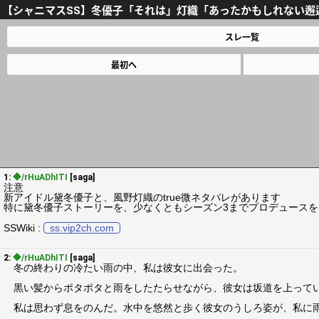
【シャニマスSS】冬優子「それは」灯織「あったかもしれない邂
スレ一覧
最初へ
1:
◆/rHuADhITI
[saga]
注意
新アイドル黛冬優子と、風野灯織のtrue微ネタバレがあります
特に黛冬優子ストーリーを、少なくともシーズン3までプロデュース
SSWiki :
ss.vip2ch.com
2:
◆/rHuADhITI
[saga]
冬の終わりの冷たい雨の中、私は彼女に出会った。
黒い髪からポタポタと雨をしたたらせながら、彼女は坂道を上ってい
私は思わず息をのんだ。水中を悠然と歩く彼女のうしろ姿が、私に雨