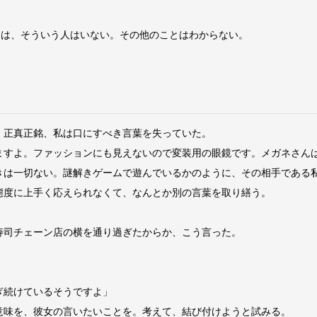
には、そういう人はいない。その他のことはわからない。
正真正銘、私は口にすべき言葉を失っていた。
ますよ。ファッションにも見えないので変装用の眼鏡です。メガネさん
は一切ない。謎解きゲームで遊んでいるかのように、その相手である
度に上手く応えられなくて、なんとか別の言葉を取り繕う。
司チェーン店の横を通り過ぎたからか、こう言った。
ぎ続けているそうですよ」
味を、彼女の言いたいことを。考えて、結び付けようと試みる。