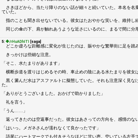
さきほどから、当たり障りのない話が細々と続いていた。本名を名乗
ていた。
指のことも聞き出せないでいる。彼女はたおやかな笑いを、維持し続
同じの傘の下、肩が触れあうような近さにいるのに、まるで間に分
5:
◆/rHuADhITI
[saga]
どこか虚ろな距離感に変化が生じたのは、賑やかな繁華街に足を踏
きっかけは些細な注意。
「そこ、水たまりがあります」
横断歩道を渡りはじめるその時、車止めの陰にある水たまりを彼女は
黒く澱んだ水はアスファルトに擬態していた。それも注意深く見なけ
た。
「ありがとうございました。おかげで助かりました」
礼を言う。
「うん……」
返ってきたのは空返事だった。彼女はあさっての方向を、感情のない
「はいっ。メガネさんが濡れなくて良かったです」
語尾にハートマークでも付きそうなほどに甘い声。空いている左手で