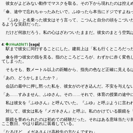
彼女がよどみない動作でマスクを取る。その下から現れたのは控えめ
「傘、途中で忘れちゃったみたいで。ふゆったら本当にドジですよね
『ふゆ』と名乗った彼女はそう言って、こつんと自分の頭をこづいた
るような笑顔だった。
だけど何故だろう。私の心はざわついたままだ。彼女のまとう空気は
4:
◆/rHuADhITI
[saga]
駅まで彼女に同行することにした。建前上は「私も行くところだった
傘を持つ彼女の指を見る。指のところどころが、わずかに赤く変色し
てしまった。
そもそも、数メートル以上の距離から、指先の色など正確に見えるは
「あの、どうかしましたか？」
会話の最中に押し黙った私を、彼女がのぞき込んだ。不安を与えない
「あ……すみません、ふゆさん。その……それで、体育の授業の途中
私は彼女を『ふゆさん』と呼んでいた。『ふゆ』と呼ぶように言われ
対して、彼女は私を『メガネさん』と呼ぶ。私のかけている眼鏡を「
眼鏡を誉められたのは初めての経験だった。それはある意味当たり前
ここ数日、やはり戯れに装着している。
「なるほど、メガネさんは高校生の方なんですね」