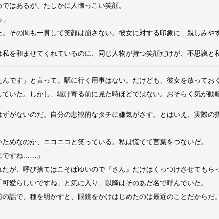
ではあるが、たしかに人懐っこい笑顔。
っ」
。その間も一貫して笑顔は崩さない。彼女に対する印象に、親しみや
私を和ませてくれているのに、同じ人物が持つ笑顔だけが、不思議と
んです」と言って。駅に行く用事はない。だけども、彼女を放ってお
ていた。しかし、駆け寄る前に見た時ほどではない。おそらく気が動
ずがないのだ。自分の悲観的なタチに嫌気がさす。とはいえ、実際の
ためなのか、ニコニコと笑っている。私は慌てて言葉をつないだ。
にですね……」
たが、呼び捨てはこそばゆいので『さん』だけはくっつけさせてもら
可愛らしいですね」と気に入り、以降はそのあだ名で呼んでいた。
の話で、種を明かすと、眼鏡をかけはじめたのは最近のことだからだ