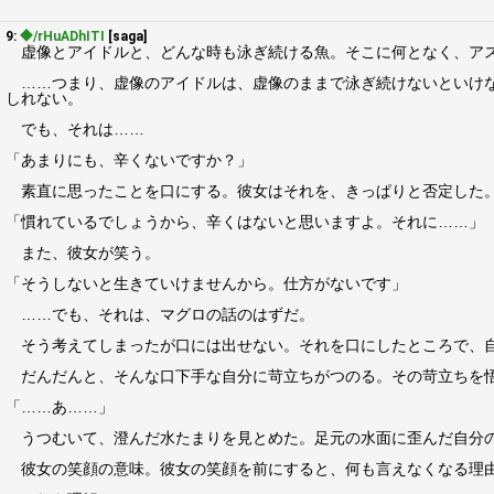
9:
◆/rHuADhITI
[saga]
虚像とアイドルと、どんな時も泳ぎ続ける魚。そこに何となく、アス
……つまり、虚像のアイドルは、虚像のままで泳ぎ続けないといけな
しれない。
でも、それは……
「あまりにも、辛くないですか？」
素直に思ったことを口にする。彼女はそれを、きっぱりと否定した
「慣れているでしょうから、辛くはないと思いますよ。それに……」
また、彼女が笑う。
「そうしないと生きていけませんから。仕方がないです」
……でも、それは、マグロの話のはずだ。
そう考えてしまったが口には出せない。それを口にしたところで、自
だんだんと、そんな口下手な自分に苛立ちがつのる。その苛立ちを
「……あ……」
うつむいて、澄んだ水たまりを見とめた。足元の水面に歪んだ自分の
彼女の笑顔の意味。彼女の笑顔を前にすると、何も言えなくなる理