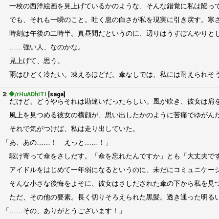
一枚の西洋絵画を見上げているかのような、そんな錯覚に私は陥って
でも、それも一瞬のこと。吐く息の白さが私を現実に引き戻す。寒さ
時刻は午後の二時半。真昼間だというのに、辺りはうすぼんやりとし
……強い人、なのかな。
見上げて、思う。
雨はひどく冷たい。凍えるほどだ。傘なしでは、私には耐えられそう
3:
◆/rHuADhITI
[saga]
だけど、どうやらそれは勘違いだったらしい。風が吹き、彼女は肩を
風上を見つめる彼女の横顔が、思い出したかのように苦痛でゆがん
それで気がつけば、私は走り出していた。
「あ、あの……！ えっと……！」
駆け寄って傘をさしだす。「傘を忘れたんですか」とも「大丈夫です
アイドルをはじめて一年弱になるというのに、未だにコミュニケーシ
そんな小さな後悔をよそに、彼女はさしだされた傘の下から私を見つ
ただ、その他の要素。長く切りそろえられた黒髪。透き通った明るい
「……その、ありがとうございます！」