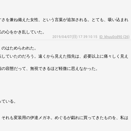
すさを兼ね備えた女性、という言葉が追加される。とても、吸い込まれ
私の心をかき乱していた。
2019/04/07(日) 17:39:10.15
ID: khuu0cd90 (26)
くのはためらわれた。
転していたのだろう。遠くから見えた指先は、必要以上に痛々しく見え
指の容態だって、無視できるほど軽微に思えなかった。
っている。
。それも変装用の伊達メガネ。めぐるが戯れに買ってきたものを、私は