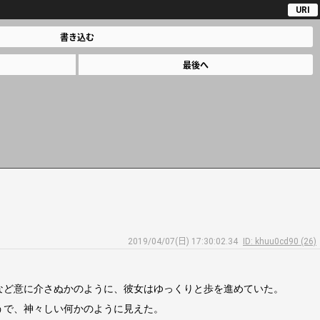
URI
書き込む
最後へ
2019/04/07(日) 17:30:02.34
ID: khuu0cd90 (26)
など意に介さぬかのように、彼女はゆっくりと歩を進めていた。
うで、神々しい何かのように見えた。