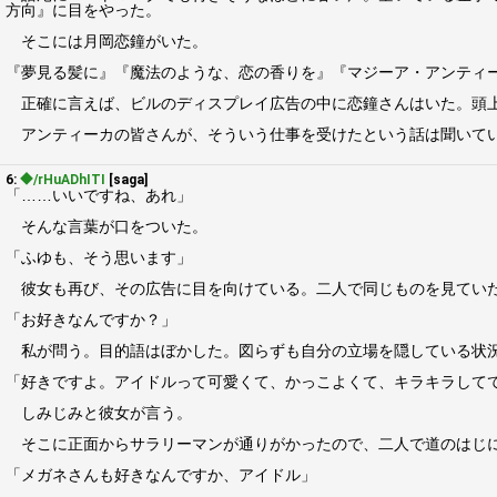
方向』に目をやった。
そこには月岡恋鐘がいた。
『夢見る髪に』『魔法のような、恋の香りを』『マジーア・アンティ
正確に言えば、ビルのディスプレイ広告の中に恋鐘さんはいた。頭上
アンティーカの皆さんが、そういう仕事を受けたという話は聞いてい
6:
◆/rHuADhITI
[saga]
「……いいですね、あれ」
そんな言葉が口をついた。
「ふゆも、そう思います」
彼女も再び、その広告に目を向けている。二人で同じものを見ていた
「お好きなんですか？」
私が問う。目的語はぼかした。図らずも自分の立場を隠している状況
「好きですよ。アイドルって可愛くて、かっこよくて、キラキラして
しみじみと彼女が言う。
そこに正面からサラリーマンが通りがかったので、二人で道のはじに
「メガネさんも好きなんですか、アイドル」