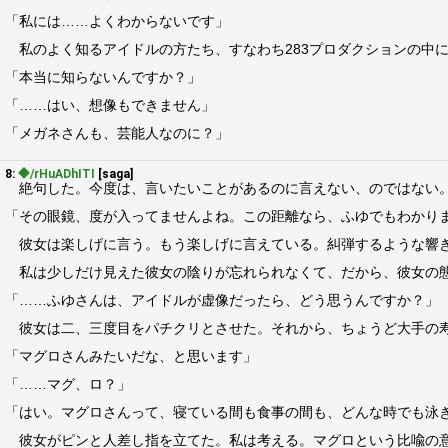
「私には……よくわからないです」
私のよく知るアイドルの方たち、すなわち283プロダクションの中
「本当に知らないんですか？」
「……はい、想像もできません」
「メガネさんも、芸能人なのに？」
8:
◆/rHuADhITI
[saga]
絶句した。今度は、言いたいことがあるのに言えない、のではない。
「その眼鏡、度が入ってませんよね。この距離なら、ふゆでもわかり
彼女は楽しげに言う。もう楽しげに言えている。糾弾するような響き
私は少しだけ見えた彼女の陰りが忘れられなくて、だから、彼女の態
「……ふゆさんは、アイドルが虚像だったら、どう思うんですか？」
彼女は二、三度目をパチクリとさせた。それから、ちょうど大手の寿
「マグロさんみたいだな、と思います」
「……マグ、ロ？」
「はい。マグロさんって、寝ている間も食事の間も、どんな時でも泳
彼女がピンと人差し指を立てた。私は考える。マグロという比喩の意