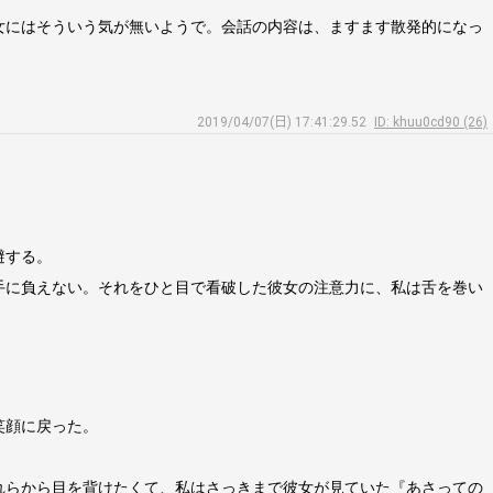
女にはそういう気が無いようで。会話の内容は、ますます散発的になっ
2019/04/07(日) 17:41:29.52
ID: khuu0cd90 (26)
避する。
手に負えない。それをひと目で看破した彼女の注意力に、私は舌を巻い
笑顔に戻った。
れらから目を背けたくて、私はさっきまで彼女が見ていた『あさっての