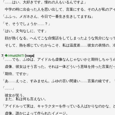
「……はい、大好きです。憧れの人もいるんですよ」
中学の時に出会った人を思い出して、言葉にする。その人が私のアイ
「ふふっ。メガネさん、今日で一番生き生きしてますね」
「そ、そうでしょうか……？」
「はい。文句なしに、です」
顔が熱くなる。へんてこな自慢話をしてしまったような気分になって
そして、熱を感じていたからこそ、私は温度差……彼女の表情の、
7:
◆/rHuADhITI
[saga]
「……でも、ふゆは、アイドルも虚像なんじゃないかと期待しちゃう
虚像、彼女はそう言った。それは一体どういう意味を持った言葉だっ
「期待、ですか」
「あ……えっと、すみません。ふゆの言い間違い……言葉の綾です。
「……」
彼女が笑う。
また、私は何も言えない。
「アイドルって実は、キャラクターを作っている人ばかりなのかな、
虚像。誰かによって作られたイメージ。