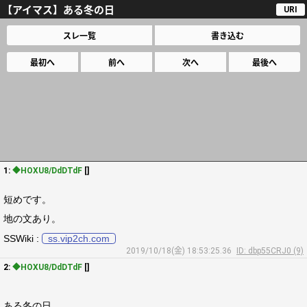
【アイマス】ある冬の日
URI
スレ一覧
書き込む
最初へ
前へ
次へ
最後へ
1:
◆HOXU8/DdDTdF
[]
短めです。
地の文あり。
SSWiki :
ss.vip2ch.com
2019/10/18(金) 18:53:25.36
ID: dbp55CRJ0 (9)
2:
◆HOXU8/DdDTdF
[]
ある冬の日。