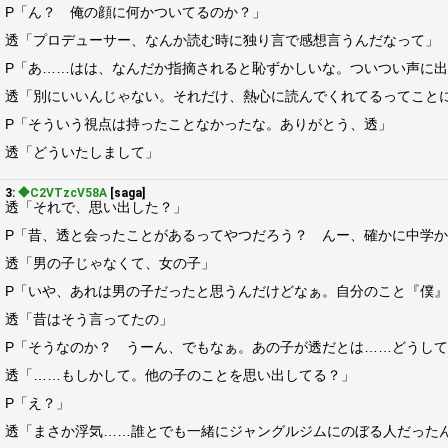
P「ん？ 俺の顔に何かついてるのか？」
透「プロデューサー、なんか読む時に独り言で感想言うんだなって」
P「あ……はは、なんだか指摘されると恥ずかしいな。ついつい声に
透「別にいいんじゃない。それだけ、熱心に読んでくれてるってこと
P「そういう視点は持ったことなかったな。ありがとう、透」
透「どういたしまして」
3:
◆C2VTzcV58A
[saga]
透「それで、思い出した？」
P「昔、透と会ったことがあるってやつだろう？ んー、確かに中学
透「男の子じゃなくて、女の子」
P「いや、あれは男の子だったと思うんだけどなぁ。自分のこと『僕
透「昔はそう言ってたの」
P「そうなのか？ うーん、でもなぁ。あの子が透だとは……どうし
透「……もしかして。他の子のことを思い出してる？」
P「え？」
透「まさか浮気……誰とでも一緒にジャングルジムにのぼる人だった