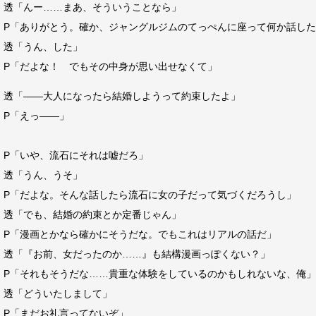
透「んー……まあ、そういうことなら」
P「ありがとう。確か、ジャングルジムのてっぺんに座って何か話し
透「うん、した」
P「だよな！ でもその中身が思い出せなくて」
透「――大人になったら結婚しようって約束したよ」
P「えっ――」
P「いや、流石にそれは嘘だろ」
透「うん、うそ」
P「だよな。そんな話したら流石に女の子だって気づくだろうし」
透「でも、結婚の約束とか定番じゃん」
P「漫画とかなら確かにそうだな。でもこれはリアルの話だ」
透「『お前、女だったのか……』も結構漫画っぽくない？」
P「それもそうだな……貴重な体験をしているのかもしれないな、俺」
透「どういたしまして」
P「まだお礼言ってないぞ」