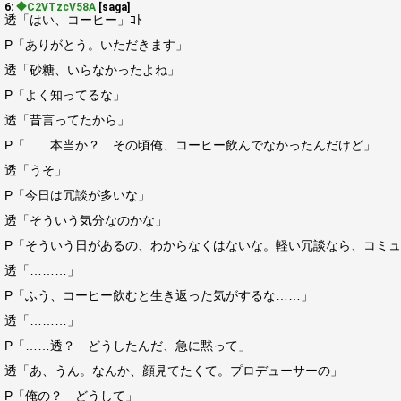
6:
◆C2VTzcV58A
[saga]
透「はい、コーヒー」ｺﾄ
P「ありがとう。いただきます」
透「砂糖、いらなかったよね」
P「よく知ってるな」
透「昔言ってたから」
P「……本当か？ その頃俺、コーヒー飲んでなかったんだけど」
透「うそ」
P「今日は冗談が多いな」
透「そういう気分なのかな」
P「そういう日があるの、わからなくはないな。軽い冗談なら、コミュニ
透「………」
P「ふう、コーヒー飲むと生き返った気がするな……」
透「………」
P「……透？ どうしたんだ、急に黙って」
透「あ、うん。なんか、顔見てたくて。プロデューサーの」
P「俺の？ どうして」