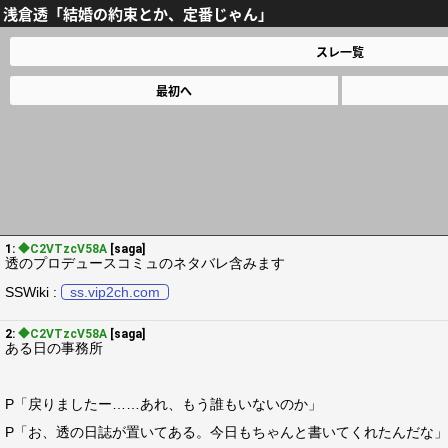
浅倉透「結婚の約束とか、定番じゃん」
スレ一覧
最初へ
1:
◆C2VTzcV58A
[saga]
透のプロデュースコミュのネタバレ含みます
SSWiki :
ss.vip2ch.com
2:
◆C2VTzcV58A
[saga]
ある日の事務所
P「戻りましたー……あれ、もう誰もいないのか」
P「お、透の日誌が置いてある。今日もちゃんと書いてくれたんだな」