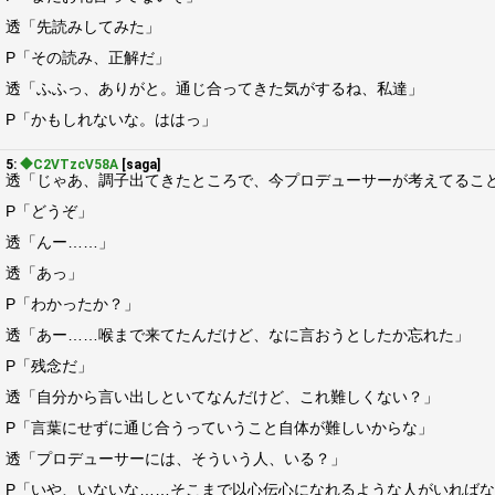
透「先読みしてみた」
P「その読み、正解だ」
透「ふふっ、ありがと。通じ合ってきた気がするね、私達」
P「かもしれないな。ははっ」
5:
◆C2VTzcV58A
[saga]
透「じゃあ、調子出てきたところで、今プロデューサーが考えてるこ
P「どうぞ」
透「んー……」
透「あっ」
P「わかったか？」
透「あー……喉まで来てたんだけど、なに言おうとしたか忘れた」
P「残念だ」
透「自分から言い出しといてなんだけど、これ難しくない？」
P「言葉にせずに通じ合うっていうこと自体が難しいからな」
透「プロデューサーには、そういう人、いる？」
P「いや、いないな……そこまで以心伝心になれるような人がいれば