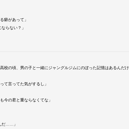
出る癖があって」
にならない？」
か高校の頃、男の子と一緒にジャングルジムにのぼった記憶はあるんだ
』って言ってた気がするし」
ても今の君と重ならなくてな」
んだ……」