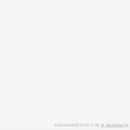
2020/04/05(日) 00:32:15.30
ID: 5b/uhYBp0 (9)