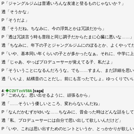
P「ジャングルジムは普通いろんな友達と登るものじゃないか？」
透「そうかな」
P「そうだよ」
透「そうだね。ちなみに、今の浮気とかは冗談だから」
P「透は冗談言う時も普段と同じ調子だからたまに心臓に悪いな……」
透「ちなみに、年下の子とジャングルジムにのぼるとか、よくやって
P「いや、基本同い年くらいの子とが多かったなぁ。それに、中学に
透「じゃあ、やっぱプロデューサーが覚えてる子、私だよ」
P「そういうことになるんだろうな。でも……すまん、まだ詳細を思
透「いいよ、結構昔のことだし。前にも言ったでしょ。ゆっくりでい
4:
◆C2VTzcV58A
[saga]
P「ごめんな。思い出せるように、頑張るから」
透「……そういう優しいところ、変わらないんだね」
P「なんだかむずがゆいな……ちなみに、昔会った時はどんな話をし
透「私、プロデューサーには自分で思い出して欲しいんだけど」
P「いや、これは思い出すためのヒントというか、とっかかりが欲し