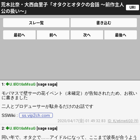
荒木比奈・大西由里子「オタクとオタクの会話 ～前作主人
URI
公の扱い～」
スレ一覧
書き込む
最初へ
前へ
次へ
最後へ
1:
◆U.8lOt6xMsuG
[sage saga]
モバマスで壁サーの花イベント（未確定）が告知されたため、お祝い
に書きました
二人とプロデューサーが駄弁るだけのお話です
SSWiki :
ss.vip2ch.com
2020/04/17(金) 01:49:32.83
ID: K/e6nw6G0 (9)
2:
◆U.8lOt6xMsuG
[sage saga]
同い年で、オタクで……アイドルになって、ここまで波長が合うよう