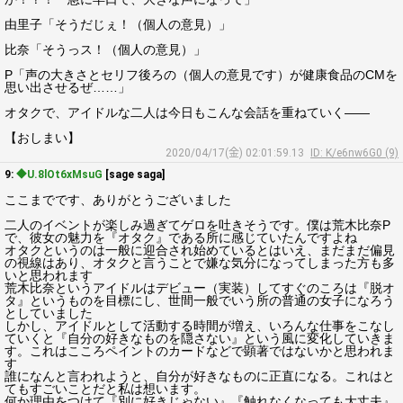
由里子「そうだじぇ！（個人の意見）」
比奈「そうっス！（個人の意見）」
P「声の大きさとセリフ後ろの（個人の意見です）が健康食品のCMを
思い出させるぜ……」
オタクで、アイドルな二人は今日もこんな会話を重ねていく――
【おしまい】
2020/04/17(金) 02:01:59.13
ID: K/e6nw6G0 (9)
9:
◆U.8lOt6xMsuG
[sage saga]
ここまでです、ありがとうございました
二人のイベントが楽しみ過ぎてゲロを吐きそうです。僕は荒木比奈P
で、彼女の魅力を『オタク』である所に感じていたんですよね
オタクというのは一般に迎合され始めているとはいえ、まだまだ偏見
の視線はあり、オタクと言うことで嫌な気分になってしまった方も多
いと思われます
荒木比奈というアイドルはデビュー（実装）してすぐのころは『脱オ
タ』というものを目標にし、世間一般でいう所の普通の女子になろう
としていました
しかし、アイドルとして活動する時間が増え、いろんな仕事をこなし
ていくと『自分の好きなものを隠さない』という風に変化していきま
す。これはこころペイントのカードなどで顕著ではないかと思われま
す
誰になんと言われようと、自分が好きなものに正直になる。これはと
てもすごいことだと私は想います。
何か理由をつけて『別に好きじゃない』『触れなくなっても大丈夫』