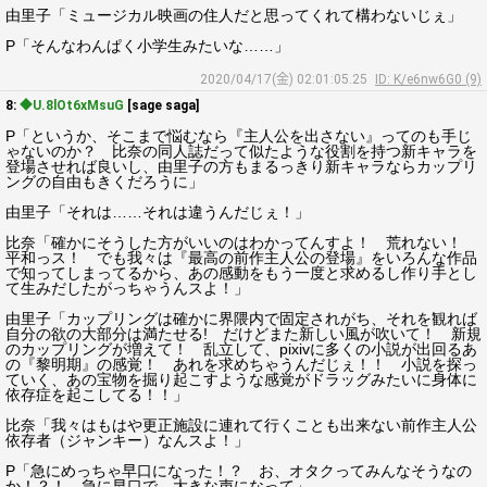
由里子「ミュージカル映画の住人だと思ってくれて構わないじぇ」
P「そんなわんぱく小学生みたいな……」
2020/04/17(金) 02:01:05.25
ID: K/e6nw6G0 (9)
8:
◆U.8lOt6xMsuG
[sage saga]
P「というか、そこまで悩むなら『主人公を出さない』ってのも手じ
ゃないのか？ 比奈の同人誌だって似たような役割を持つ新キャラを
登場させれば良いし、由里子の方もまるっきり新キャラならカップリ
ングの自由もきくだろうに」
由里子「それは……それは違うんだじぇ！」
比奈「確かにそうした方がいいのはわかってんすよ！ 荒れない！
平和っス！ でも我々は『最高の前作主人公の登場』をいろんな作品
で知ってしまってるから、あの感動をもう一度と求めるし作り手とし
て生みだしたがっちゃうんスよ！」
由里子「カップリングは確かに界隈内で固定されがち、それを観れば
自分の欲の大部分は満たせる! だけどまた新しい風が吹いて！ 新規
のカップリングが増えて！ 乱立して、pixivに多くの小説が出回るあ
の『黎明期』の感覚！ あれを求めちゃうんだじぇ！！ 小説を探っ
ていく、あの宝物を掘り起こすような感覚がドラッグみたいに身体に
依存症を起こしてる！！」
比奈「我々はもはや更正施設に連れて行くことも出来ない前作主人公
依存者（ジャンキー）なんスよ！」
P「急にめっちゃ早口になった！？ お、オタクってみんなそうなの
か！？！ 急に早口で、大きな声になって」