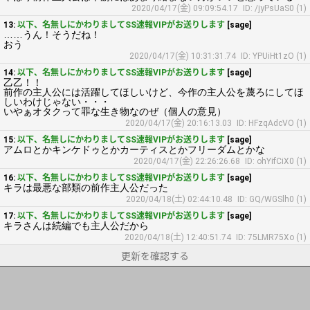
2020/04/17(金) 09:09:54.17
ID: /jyPsUaS0 (1)
13:
以下、名無しにかわりましてSS速報VIPがお送りします
[sage]
……うん！そうだね！
おう
2020/04/17(金) 10:31:31.74
ID: YPUiHt1zO (1)
14:
以下、名無しにかわりましてSS速報VIPがお送りします
[sage]
乙乙！！
前作の主人公には活躍してほしいけど、今作の主人公を蔑ろにしてほ
しいわけじゃない・・・
いやぁオタクって罪な生き物なのぜ（個人の意見）
2020/04/17(金) 20:16:13.03
ID: HFzqAdcVO (1)
15:
以下、名無しにかわりましてSS速報VIPがお送りします
[sage]
アムロとかキンケドゥとかカーティスとかフリーダムとかな
2020/04/17(金) 22:26:26.68
ID: ohYifCiX0 (1)
16:
以下、名無しにかわりましてSS速報VIPがお送りします
[sage]
キラは最悪な部類の前作主人公だった
2020/04/18(土) 02:44:10.48
ID: GQ/WGSlh0 (1)
17:
以下、名無しにかわりましてSS速報VIPがお送りします
[sage]
キラさんは続編でも主人公だから
2020/04/18(土) 12:40:51.74
ID: 75LMR75Xo (1)
更新を確認する