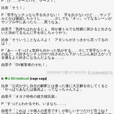
P「け……ケースバイ、ケース？」
比奈「そう！」
P「苦手なシチュなら手を出さない！ 手を出さないけど……サンプ
ルとかは確認しちゃうし…………少しでも『オッ』ってなるシーンが
サンプル中にあったら……買うなぁ」
由里子「気持ちはわかるじぇ、何か被トルでも性癖に刺さると出さな
いと決めてるもんに手を出しちゃうやつ」
比奈「そういうことなんスよ！ アタシらがさっきから言ってるの
は！」
P「あ～～すっげぇ気持ち分かった気がする……そして苦手なシチュ
のあと、大好きなシチュのやつ出されたら下がったぶん余計上がって
女優をより好きになるんだよなぁ……」
由里子「DV被害者のそれ！」
2020/04/17(金) 01:58:03.53
ID: K/e6nw6G0 (9)
6:
◆U.8lOt6xMsuG
[sage saga]
比奈「公式が少し自分の解釈とは違った後に大正解を出してくると
『やっぱりあなたは最高よ』ってなっちゃんスよ」
由里子「オタク特有の後方彼氏面」
P「すっげぇわかるそれ、いまなら……」
由里子「これは（※個人の意見です）が欲しいヤツだけど言うね？