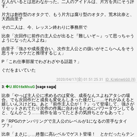
な人がいるとは思わなかった。二人のアイドルは、片方を共にそう評
す。
片方は創作型のオタクで、もう片方は腐り型のオタク。荒木比奈と、
大西由里子
その二人は、今、レッスン終わりに事務所で
比奈「次回作に前作の主人公が出ると『難しいぞ～』って思っちゃう
ようになったんスよね」
由里子「強さや成長度合い、次作主人公との扱いがそこらへんをそう
思うキッカケだと推理するじぇ」
P「これ仕事部屋でわざわざやる話題？」
ぐだをまいていた
2020/04/17(金) 01:51:25.31
ID: K/e6nw6G0 (9)
3:
◆U.8lOt6xMsuG
[sage saga]
比奈「やっぱ主人公に求めるのは変化、成長なんスよねアタシの場
合。でも次回作だと成長も変化もしきった後だし……それがみえると
嬉しいんスけどね。あと『前作主人公が！？』って登場して、強さが
リセットされてたり次作の作風に合わせるためにパワーダウンしてる
と、なんかこう……前作を追ってたときの気持ちとかもあって」
P「RPGのナンバリングで主人公のレベルが1になるの苦手なタイ
プ？」
比奈「まさに……終盤に高レベルでゲスト登場！ とかだったらテン