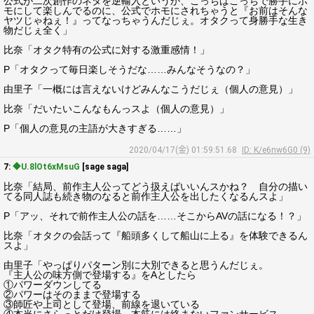
公式が二次創作のネタを逆輸入というか、こっちはこっちで勝手にホ
モにして楽しんでるのに、公式でホモにされちゃうと『お前はそんな
ヤツじゃねぇ！』ってなっちゃうんだじぇ。オタクって身勝手な生き
物だじぇ全く」
比奈「オタク特有の公式に対する激重感情！」
P「オタクって毎日楽しそうだな……みんなそうなの？」
由里子「一概には言えないけどみんなこうだじぇ（個人の意見）」
比奈「だいたいこんなもんっスよ（個人の意見）」
P「個人の意見の主語が大きすぎる……」
2020/04/17(金) 01:59:51.68
ID: K/e6nw6G0 (9)
7:
◆U.8lOt6xMsuG
[sage saga]
比奈「結局、前作主人公ってどう扱えばいいんスかね？ 自分の描い
てる同人誌も続き物のなると前作主人公を出したくなるんスよ」
P「アッ、それで前作主人公の話を……そこからAVの話になる！？」
比奈「オタクの会話って『船頭多くして船山に上る』を体験できるん
スよ」
由里子「やっぱりパターン別に大別できると思うんだじぇ。
『主人公の味方側で登場する』をAとしたら
①パワーダウンしてる
②パワーはそのままで登場する
③師匠や上司として登場、前線を退いている