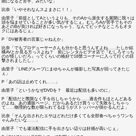
開になると苦手、みたいな」
比奈「いやそれなんスよまさに！！」
由里子「前提としてAというよりも、そのAから派生する展開に我々は
頭を悩ませていることが多い気がするじぇ。むしろAが苦手でもその
あとのBが良ければ好きになっちゃう、なんてビッチなところもオタ
クにはあるじぇ」
P「DV被害者の言葉じゃねえか」
比奈「でもプロデューサーさんも分かると思うんすよね……たしか結
構AVとか見る方っスよね？ 前にレンタルビデオ店で『むしろそっち
のが怪しいだろ』ってくらいの格好で18禁コーナーに入って行くの目
撃されましたし」
由里子「LINEグループにまゆちゃんが撮影した写真が回ってきたじ
ぇ」
P「あの話は止めてくれ……」
由里子「というかなぜDVDを？ 最近は配信も多いのに」
P「配信だと際限なく手を出しちゃうから……過去作もほとんどある
のよね、あの通販ページ。だからあるだけ買うって失敗をしちゃっ
て……物理的な数が限られてるほうがストッパーが掛かるんだよ」
比奈「そんな出されたエサはどれだけ多くても全部食べちゃうワンち
ゃんみたいな……」
由里子「でも違法配信に手を出さない辺りは好感が高いじぇ」