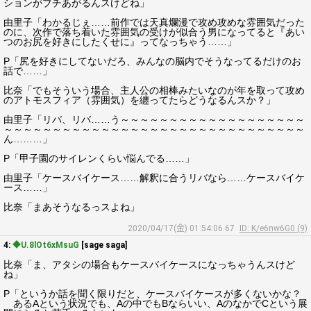
ションがブチあがるんスけどね」
由里子「わかるじぇ……前作では天真爛漫で攻め攻めな雰囲気だった
のに、次作で落ち着いた雰囲気の受けが似合う男になってると『あい
つのお尻を好きにしたくせに』ってなっちゃう……」
P「尻を好きにしてないだろ、みんなの脳内でそうなってるだけのお
話で……」
比奈「でもそういう場合、主人公の相棒みたいなのが年を取って攻め
のアトモスフィア（雰囲気）を纏ってたらどうなるんスか？」
由里子「リバ、リバ……う～～～～～～～～～～～～～～～～～～～
～～～～～～～～～～～～～～～～～～～～～～～～～～～～～～～
ん………」
P「甲子園のサイレンくらい悩んでる……」
由里子「ケースバイケース……解釈に合うリバなら……ケースバイケ
ース……」
比奈「まあそうなるっスよね」
2020/04/17(金) 01:54:06.67
ID: K/e6nw6G0 (9)
4:
◆U.8lOt6xMsuG
[sage saga]
比奈「ま、アタシの場合もケースバイケースになっちゃうんスけど
ね」
P「というか話を聞く限りだと、ケースバイケースが多くないかな？
あるAという状況でも、Aの中でもBならいい、AのなかでCという展