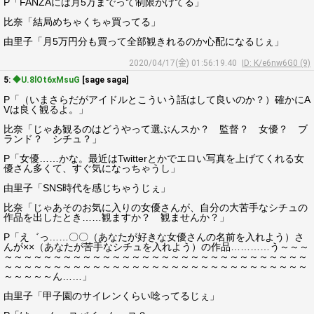
P「FANZAには月5万までって制限かけてる」
比奈「結局めちゃくちゃ買ってる」
由里子「月5万円分も買って全部観きれるのか心配になるじぇ」
2020/04/17(金) 01:56:19.40
ID: K/e6nw6G0 (9)
5:
◆U.8lOt6xMsuG
[sage saga]
P「（いまさらだがアイドルとこういう話はして良いのか？）確かにA
Vは良く観るよ。」
比奈「じゃあ観るのはどうやって選ぶんスか？ 監督？ 女優？ ブ
ランド？ シチュ？」
P「女優……かな。最近はTwitterとかでエロい写真を上げてくれる女
優さん多くて、すぐ気になっちゃうし」
由里子「SNS時代を感じちゃうじぇ」
比奈「じゃあそのお気に入りの女優さんが、自分の大苦手なシチュの
作品を出したとき……観ますか？ 観ませんか？」
P「え゛っ……〇〇（あなたが好きな女優さんの名前を入れよう）さ
んが××（あなたが苦手なシチュを入れよう）の作品…………う～～～
～～～～～～～～～～～～～～～～～～～～～～～～～～～～～～～
～～～～～～～～～～～～～～～～～～～～～～～～～～～～～～～
～～～～～ん……」
由里子「甲子園のサイレンくらい唸ってるじぇ」