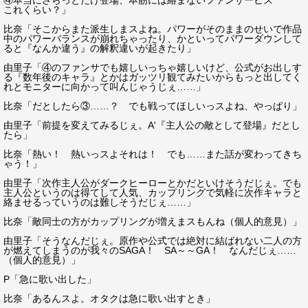
④本当にさらっとだけ登場、本筋には絡まないファンサービス
これくらい？」
比奈「そこからまた派生しまスよね。パワーがそのままのせいで作品
中のパワーバランスが崩れちゃったり、かといってパワーダウンして
ると『なんか違う』の解釈違いが起きたり」
由里子「④のファンサでも嬉しいっちゃ嬉しいけど、公式がお出しす
る『数年後のキャラ』とかはガッツリ観てみたいからもっと出してく
れとモニターに向かって叫んじゃうじぇ……」
比奈「だとしたら③……？ でも戦ってほしいっスよね、やっぱり」
由里子「前提を変えてみるじぇ。A'『主人公の敵として登場』だとし
たら」
比奈「熱い！ 熱いっスよそれは！ でも……また話が変わってきち
ゃう！」
由里子「次作主人公がダークヒーローとかだといけそうだじぇ。でも
主人公というのは得てして人気、カップリングで気軽に次作キャラと
絡ませるっていうのは難しそうだじぇ……」
比奈「敵同士の方がカップリングが増えまスもんね（個人的意見）」
由里子「そうなんだじぇ。原作や公式では絶対に結ばれない二人の方
が燃えてしまうのが我々のSAGA！ SA～～GA！ なんだじぇ……
（個人的意見）」
P「急に歌い出した」
比奈「あるんスよ。オタクは急に歌い出すとき」