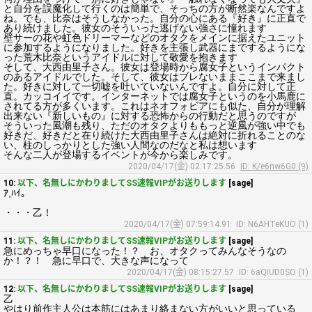
と自分を誤魔化して行くのは簡単で、そっちの方が断然楽なんですよ
ね。でも、比奈はそうしなかった。自分の心にある『好き』に正直で
あり続けました。彼女のそういった逃げない強さに憧れます
壁サーの花や虹色ドリーマーなどのオタクをメインに据えたユニット
に参加するようになりました。好きを主張し武器にまでするようにな
った荒木比奈というアイドルに対して敬愛を抱きます
そして、大西由里子さん。彼女は登場時から腐女子というインパクト
のあるアイドルでした。そして、彼女はブレないままここまで来まし
た。好きに対して一切嘘を吐いていないんですよ。自分に対して正
直。カッコイイです。インターネットでは腐女子というのを小馬鹿に
されてる方が多くいます。これはネオフォビアにも似た、自分が理解
出来ない『新しいもの』に対する恐怖からの行動だと思うのですが
そういった風潮も残り、ただのオタクよりももっと逆風が強い中でも
好きだ、好きだと在り続けた大西由里子さんは絶対に折れることのな
い、柱のしっかりとした強い人間なのだなと私は想います
そんな二人が登場するイベントが今から楽しみです。
2020/04/17(金) 02:17:25.56
ID: K/e6nw6G0 (9)
10:
以下、名無しにかわりましてSS速報VIPがお送りします
[sage]
ｱ,ﾊｲ。
・・・乙！
2020/04/17(金) 07:59:14.91
ID: N6AHTeKUO (1)
11:
以下、名無しにかわりましてSS速報VIPがお送りします
[sage]
急にめっちゃ早口になった！？ お、オタクってみんなそうなの
か！？！ 急に早口で、大きな声になって
2020/04/17(金) 08:15:27.57
ID: 6aQIUD0SO (1)
12:
以下、名無しにかわりましてSS速報VIPがお送りします
[sage]
乙
やはり前作主人公は本筋にはあまり絡まない方がいいと思っている