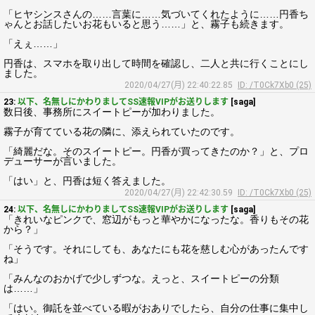
「ヒヤシンスさんの……言葉に……気づいてくれたように……円香ち
ゃんとお話したいお花もいると思う……」と、霧子も続きます。
「えぇ……」
円香は、スマホを取り出して時間を確認し、二人と共に行くことにし
ました。
2020/04/27(月) 22:40:22.85
ID: /T0Ck7Xb0 (25)
23:
以下、名無しにかわりましてSS速報VIPがお送りします
[saga]
数日後、事務所にスイートピーが加わりました。
霧子が育てている花の隣に、添えられていたのです。
「綺麗だな。そのスイートピー。円香が買ってきたのか？」と、プロ
デューサーが言いました。
「はい」と、円香は短く答えました。
2020/04/27(月) 22:42:30.59
ID: /T0Ck7Xb0 (25)
24:
以下、名無しにかわりましてSS速報VIPがお送りします
[saga]
「きれいなピンクで、窓辺がもっと華やかになったな。香りもその花
から？」
「そうです。それにしても、あなたにも花を慈しむ心があったんです
ね」
「みんなのおかげで少しずつな。えっと、スイートピーの分類
は……」
「はい。御託を並べている暇がおありでしたら、自分の仕事に集中し