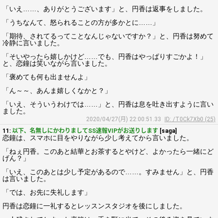
「いえ……、ありがとうございます」と、円香は返事をしました。
「うちなんて、怒られることの方が多かとに……」
「期待、されてるってことなんじゃないですか？」と、円香は努めて
冷静に言いました。
「そいやったら嬉しかけど……でも、円香はやっぱりすごかよ！」
と、恋鐘は笑いながら言いました。
「褒めても何も出ませんよ」
「ん～～、あんま嬉しくなかと？」
「いえ、そういうわけでは……」と、円香は息を吐き出すように言い
ました。
2020/04/27(月) 22:00:51.33
ID: /T0Ck7Xb0 (25)
11:
以下、名無しにかわりましてSS速報VIPがお送りします
[saga]
恋鐘は、スマホに目をやりながら少し考えてから言いました。
「ねぇ円香。このあと結華とお茶するとやけど、よかったら一緒にど
げん？」
「いえ、このあとは少し予定があるので……。すみません」と、円香
は言いました。
「では、お先に失礼します」
円香は恋鐘に一礼するとレッスンスタジオを後にしました。