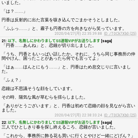
いました。
「は？……」
円香は反射的に出た言葉を咳き込んでごまかそうとしました。
「ふふっ……」と、霧子も円香の方を向きながら笑っています。
2020/04/27(月) 22:35:39.88
ID: /T0Ck7Xb0 (25)
21:
以下、名無しにかわりましてSS速報VIPがお送りします
[saga]
「円香……あんね」と、恋鐘が切り出しました。
「うち、円香ともいっぱい話したか。それに、うちら同じ事務所の仲
間やけん、困ったことがあったら何でも言ってよ」
「はぁ……ほんとにもう……」と、円香はため息交じりに言いまし
た。
「ふぇ？」
恋鐘は不思議そうな顔をしています。
その時、陽気な風が草むらを揺らしました。
「ありがとうございます」と、円香は初めて恋鐘の顔を見ながら言い
ました。
2020/04/27(月) 22:38:33.24
ID: /T0Ck7Xb0 (25)
22:
以下、名無しにかわりましてSS速報VIPがお送りします
[saga]
三人でひとしきり春を探し終えるころ、恋鐘が言いました。
「これから、事務所に飾る花も買いに行くとやけど一緒にどげん？」