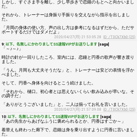
しかし、すぐさま手を離し、少し早歩きで恋鐘のもとへと向かいまし
た。
それから、トレーナーは身振り手振りを交えながら指示を出しまし
た。
「月岡の身体の使い方、声の出し方は参考になるはずだから、ただサ
ポートするだけではダメだよ」
2020/04/27(月) 21:53:05.28
ID: /T0Ck7Xb0 (25)
9:
以下、名無しにかわりましてSS速報VIPがお送りします
[saga]
「～♪～♪」
時計の針が一回りしたころ、室内には、恋鐘と円香の歌声が響き渡り
ました。
「うん。月岡も大丈夫そうだな」と、トレーナーは安どの表情を浮か
べました。
そして、円香へ身体を向けるとこう続けました。
「それから、樋口。初心者とは思えないくらい飲み込みが早いな。そ
の調子だ」
「ありがとうございました」と、二人は揃ってお礼を言いました。
2020/04/27(月) 21:57:09.08
ID: /T0Ck7Xb0 (25)
10:
以下、名無しにかわりましてSS速報VIPがお送りします
[saga]
「あの先生からあげなふうに褒められるとか、円香はすごか～」
着替えも終わった廊下で、恋鐘は身を乗り出すように円香に言いまし
た。