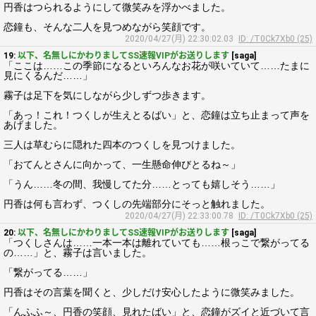
円香はつられるようにして微笑みを浮かべました。
恋鐘も、そんな二人を見つめながら笑顔です。
2020/04/27(月) 22:30:02.03
ID: /T0Ck7Xb0 (25)
19:
以下、名無しにかわりましてSS速報VIPがお送りします
[saga]
「ここは……この季節になるといろんなお花が咲いていて……たまに
見にくるんだ……」
霧子は足下を気にしながら少しずつ歩きます。
「あっ！これ！つくしが生えとるばい」と、恋鐘は立ち止まって声を
あげました。
三人は草むらに隠れた四本のつくしを見つけました。
「おてんとさんに向かって、一生懸命伸びとるね～」
「うん……冬の間、我慢してた分……とっても嬉しそう……」
円香は何も言わず、つくしの先端部分にそっと触れました。
2020/04/27(月) 22:33:00.78
ID: /T0Ck7Xb0 (25)
20:
以下、名無しにかわりましてSS速報VIPがお送りします
[saga]
「つくしさんは……一本一本は離れていても……根っこで繋がってる
の……」と、霧子は言いました。
「繋がってる……」
円香はその言葉を聞くと、少しだけ安心したように微笑みました。
「んふふ～、円香の笑顔、見れたばい」と、恋鐘がズイと近づいて言