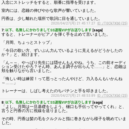
入念にストレッチをすると、順番に指導を受けます。
室内には、恋鐘の伸びやかな歌声が響いていました。
円香は、少し離れた場所で歌詞に目を通していました。
2020/04/27(月) 21:45:17.27
ID: /T0Ck7Xb0 (25)
7:
以下、名無しにかわりましてSS速報VIPがお送りします
[saga]
すると、トレーナーがピアノを弾く手を止めて言いました。
「月岡、ちょっとストップ」
「今日の歌い方、ずいぶん力んでいるように見えるがどうかしたの
か？」と、続けます。
「ん～～、やっぱり先生には隠せんもんやね。うち、この前オーディ
ション受けたやろ？そん時、あんま調子が出らんで……」と、恋鐘は
頬を触りながら言いました。
「悔しい時は練習！って思っとったんやけど、力入るんもいかんね
～……」
トレーナーは、しばし考えたのちパチンと手を叩きました。
2020/04/27(月) 21:48:53.89
ID: /T0Ck7Xb0 (25)
8:
以下、名無しにかわりましてSS速報VIPがお送りします
[saga]
「よし。月岡は一旦基礎をしよう。樋口も手伝ってやってくれ」と、
言うと円香の方に視線を送りました。
その時、円香は髪の毛をクルクルと指に巻きながら様子を眺めていま
した。