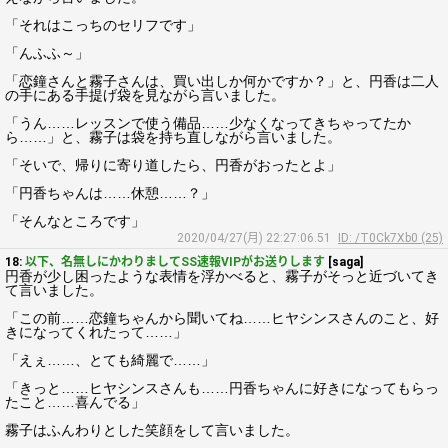
「それはこっちのセリフです」
「んふふ～」
「恋鐘さんと霧子さんは、買い出しか何かですか？」と、円香は二人
の手にある手提げ袋を見ながら言いました。
「うん……レッスンで使う備品……少なくなってきちゃってたか
ら……」と、霧子は袋を持ち直しながら言いました。
「そいで、帰りに寄り道したら、円香がおったとよ」
「円香ちゃんは……休憩……？」
「そんなところです」
2020/04/27(月) 22:27:06.51
ID: /T0Ck7Xb0 (25)
18:
以下、名無しにかわりましてSS速報VIPがお送りします
[saga]
円香が少し困ったような表情を浮かべると、霧子がそっと近づいてき
て言いました。
「この前……恋鐘ちゃんから聞いてね……ヒヤシンスさんのこと、好
きになってくれたって……」
「えぇ……、とても綺麗で……」
「きっと……ヒヤシンスさんも……円香ちゃんに好きになってもらっ
たこと……喜んでる」
霧子はふんわりとした笑顔をして言いました。