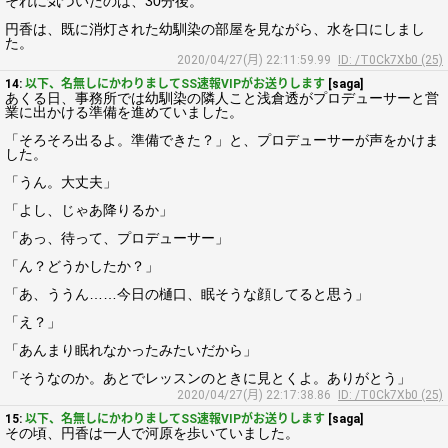
それに気づいたのは、30分後。
円香は、既に消灯された幼馴染の部屋を見ながら、水を口にしまし
た。
2020/04/27(月) 22:11:59.99
ID: /T0Ck7Xb0 (25)
14:
以下、名無しにかわりましてSS速報VIPがお送りします
[saga]
あくる日、事務所では幼馴染の隣人こと浅倉透がプロデューサーと営
業に出かける準備を進めていました。
「そろそろ出るよ。準備できた？」と、プロデューサーが声をかけま
した。
「うん。大丈夫」
「よし、じゃあ降りるか」
「あっ、待って、プロデューサー」
「ん？どうかしたか？」
「あ、ううん……今日の樋口、眠そうな顔してると思う」
「え？」
「あんまり眠れなかったみたいだから」
「そうなのか。あとでレッスンのときに見とくよ。ありがとう」
2020/04/27(月) 22:17:38.86
ID: /T0Ck7Xb0 (25)
15:
以下、名無しにかわりましてSS速報VIPがお送りします
[saga]
その頃、円香は一人で河原を歩いていました。