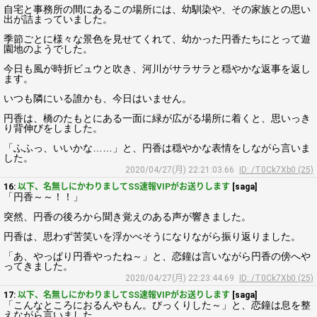
自宅と事務所の間にあるこの場所には、幼馴染や、その家族との思い
出が詰まっていました。
季節ごとに様々な景色を見せてくれて、幼かった円香たちにとって遊
園地のようでした。
今日も風が時折ビュウと吹き、河川がサラサラと穏やかな返事を返し
ます。
いつも隣にいる誰かも、今日はいません。
円香は、橋のたもとにある一面に緑が広がる場所に着くと、思いっき
り背伸びをしました。
「ふふっ、いいかな……」と、円香は穏やかな表情をしながら言いま
した。
2020/04/27(月) 22:21:03.66
ID: /T0Ck7Xb0 (25)
16:
以下、名無しにかわりましてSS速報VIPがお送りします
[saga]
「円香～～！！」
突然、円香の後ろから聞き覚えのある声が響きました。
円香は、思わず苦笑いを浮かべそうになりながら振り返りました。
「あ、やっぱり円香やったね～」と、恋鐘は言いながら円香の傍へや
ってきました。
2020/04/27(月) 22:23:44.69
ID: /T0Ck7Xb0 (25)
17:
以下、名無しにかわりましてSS速報VIPがお送りします
[saga]
「こんなところにおるんやもん。びっくりした～」と、恋鐘は息を整
えながら言いました。