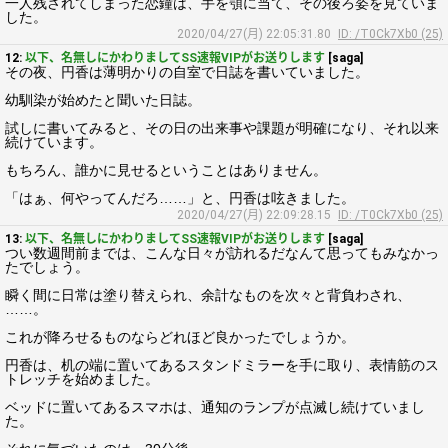
一人残されてしまった恋鐘は、手を顎に当て、その後ろ姿を見ていま
した。
2020/04/27(月) 22:05:31.80
ID: /T0Ck7Xb0 (25)
12:
以下、名無しにかわりましてSS速報VIPがお送りします
[saga]
その夜、円香は薄明かりの自室で日誌を書いていました。
幼馴染が始めたと聞いた日誌。
試しに書いてみると、その日の出来事や課題が明確になり、それ以来
続けています。
もちろん、誰かに見せるということはありません。
「はぁ、何やってんだろ……」と、円香は呟きました。
2020/04/27(月) 22:09:28.15
ID: /T0Ck7Xb0 (25)
13:
以下、名無しにかわりましてSS速報VIPがお送りします
[saga]
つい数週間前までは、こんな日々が訪れるだなんて思ってもみなかっ
たでしょう。
瞬く間に日常は塗り替えられ、余計なものを次々と背負わされ、
……。
これが降ろせるものならどれほど良かったでしょうか。
円香は、机の端に置いてあるスタンドミラーを手に取り、表情筋のス
トレッチを始めました。
ベッドに置いてあるスマホは、通知のランプが点滅し続けていまし
た。