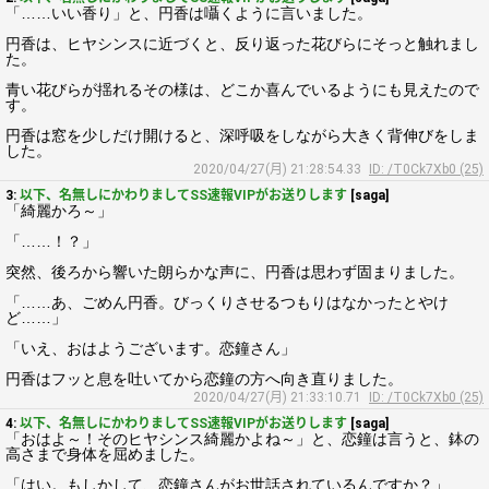
「……いい香り」と、円香は囁くように言いました。
円香は、ヒヤシンスに近づくと、反り返った花びらにそっと触れまし
た。
青い花びらが揺れるその様は、どこか喜んでいるようにも見えたので
す。
円香は窓を少しだけ開けると、深呼吸をしながら大きく背伸びをしま
した。
2020/04/27(月) 21:28:54.33
ID: /T0Ck7Xb0 (25)
3:
以下、名無しにかわりましてSS速報VIPがお送りします
[saga]
「綺麗かろ～」
「……！？」
突然、後ろから響いた朗らかな声に、円香は思わず固まりました。
「……あ、ごめん円香。びっくりさせるつもりはなかったとやけ
ど……」
「いえ、おはようございます。恋鐘さん」
円香はフッと息を吐いてから恋鐘の方へ向き直りました。
2020/04/27(月) 21:33:10.71
ID: /T0Ck7Xb0 (25)
4:
以下、名無しにかわりましてSS速報VIPがお送りします
[saga]
「おはよ～！そのヒヤシンス綺麗かよね～」と、恋鐘は言うと、鉢の
高さまで身体を屈めました。
「はい。もしかして、恋鐘さんがお世話されているんですか？」