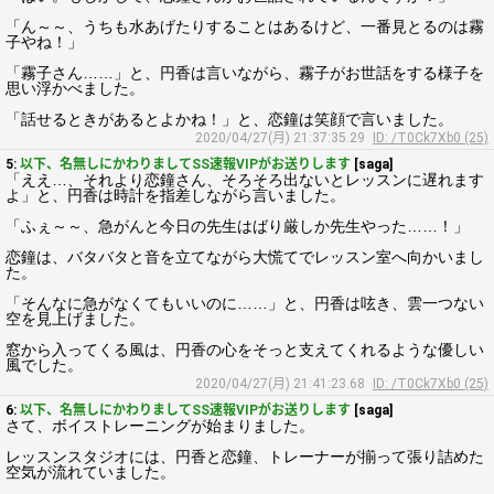
「ん～～、うちも水あげたりすることはあるけど、一番見とるのは霧
子やね！」
「霧子さん……」と、円香は言いながら、霧子がお世話をする様子を
思い浮かべました。
「話せるときがあるとよかね！」と、恋鐘は笑顔で言いました。
2020/04/27(月) 21:37:35.29
ID: /T0Ck7Xb0 (25)
5:
以下、名無しにかわりましてSS速報VIPがお送りします
[saga]
「ええ…、それより恋鐘さん、そろそろ出ないとレッスンに遅れます
よ」と、円香は時計を指差しながら言いました。
「ふぇ～～、急がんと今日の先生はばり厳しか先生やった……！」
恋鐘は、バタバタと音を立てながら大慌てでレッスン室へ向かいまし
た。
「そんなに急がなくてもいいのに……」と、円香は呟き、雲一つない
空を見上げました。
窓から入ってくる風は、円香の心をそっと支えてくれるような優しい
風でした。
2020/04/27(月) 21:41:23.68
ID: /T0Ck7Xb0 (25)
6:
以下、名無しにかわりましてSS速報VIPがお送りします
[saga]
さて、ボイストレーニングが始まりました。
レッスンスタジオには、円香と恋鐘、トレーナーが揃って張り詰めた
空気が流れていました。