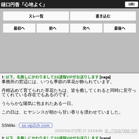
樋口円香「心地よく」
URI
スレ一覧
書き込む
最初へ
前へ
次へ
最後へ
1:
以下、名無しにかわりましてSS速報VIPがお送りします
[saga]
事務所の窓辺には、いつも季節の草花が飾られています。
丹精込めて育てられた草花たちは、皆を癒してくれると同時に見守っ
てくれている存在でもあるのです。
うららかな陽気に包まれたある一日。
この日は、ヒヤシンスが朝から甘い香りを漂わせていました。
SSWiki :
ss.vip2ch.com
2020/04/27(月) 21:24:04.86
ID: /T0Ck7Xb0 (25)
2:
以下、名無しにかわりましてSS速報VIPがお送りします
[saga]