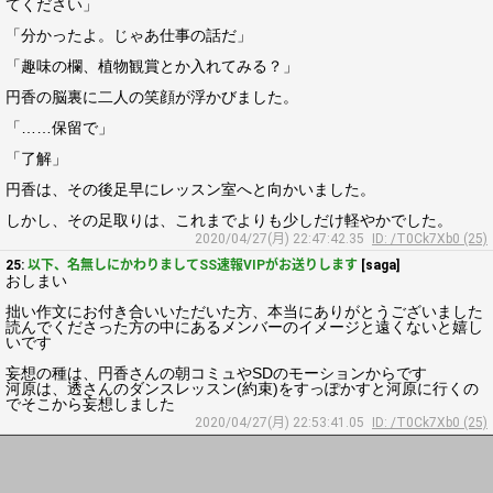
てください」
「分かったよ。じゃあ仕事の話だ」
「趣味の欄、植物観賞とか入れてみる？」
円香の脳裏に二人の笑顔が浮かびました。
「……保留で」
「了解」
円香は、その後足早にレッスン室へと向かいました。
しかし、その足取りは、これまでよりも少しだけ軽やかでした。
2020/04/27(月) 22:47:42.35
ID: /T0Ck7Xb0 (25)
25:
以下、名無しにかわりましてSS速報VIPがお送りします
[saga]
おしまい
拙い作文にお付き合いいただいた方、本当にありがとうございました
読んでくださった方の中にあるメンバーのイメージと遠くないと嬉し
いです
妄想の種は、円香さんの朝コミュやSDのモーションからです
河原は、透さんのダンスレッスン(約束)をすっぽかすと河原に行くの
でそこから妄想しました
2020/04/27(月) 22:53:41.05
ID: /T0Ck7Xb0 (25)