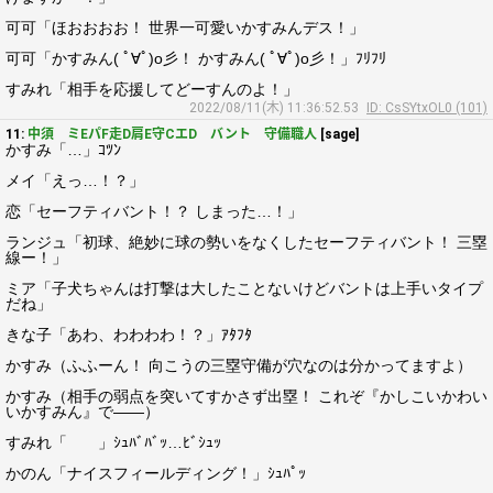
可可「ほおおおお！ 世界一可愛いかすみんデス！」
可可「かすみん( ﾟ∀ﾟ)o彡！ かすみん( ﾟ∀ﾟ)o彡！」ﾌﾘﾌﾘ
すみれ「相手を応援してどーすんのよ！」
2022/08/11(木) 11:36:52.53
ID: CsSYtxOL0 (101)
11:
中須 ミEパF走D肩E守CエD バント 守備職人
[sage]
かすみ「…」ｺﾂﾝ
メイ「えっ…！？」
恋「セーフティバント！？ しまった…！」
ランジュ「初球、絶妙に球の勢いをなくしたセーフティバント！ 三塁
線ー！」
ミア「子犬ちゃんは打撃は大したことないけどバントは上手いタイプ
だね」
きな子「あわ、わわわわ！？」ｱﾀﾌﾀ
かすみ（ふふーん！ 向こうの三塁守備が穴なのは分かってますよ）
かすみ（相手の弱点を突いてすかさず出塁！ これぞ『かしこいかわい
いかすみん』で――）
すみれ「 」ｼｭﾊﾞﾊﾞｯ…ﾋﾞｼｭｯ
かのん「ナイスフィールディング！」ｼｭﾊﾟｯ