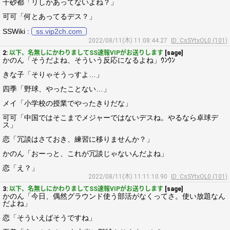
千砂都「リしかあってないよね？」
可可「何とあってるデス？」
SSWiki :
ss.vip2ch.com
2022/08/11(木) 11:08:44.27
ID: CsSYtxOL0 (101)
2:
以下、名無しにかわりましてSS速報VIPがお送りします
[sage]
かのん「そうだよね、そういう反応になるよね」ｳﾝｳﾝ
きな子「そりゃそうっすよ…」
四季「野球、やったことない…」
メイ「小学校の授業でやったきりだな」
可可「中国ではそこまでメジャーではないデスね。やるなら卓球デ
ス」
恋「冗談はさておき、練習に移りませんか？」
かのん「おーっと、これが冗談じゃないんだよね」
恋「え？」
2022/08/11(木) 11:11:10.90
ID: CsSYtxOL0 (101)
3:
以下、名無しにかわりましてSS速報VIPがお送りします
[sage]
かのん「今日、偶然グラウンド使う部活がなくってさ。使い放題なん
だよね」
恋「そういえばそうですね」