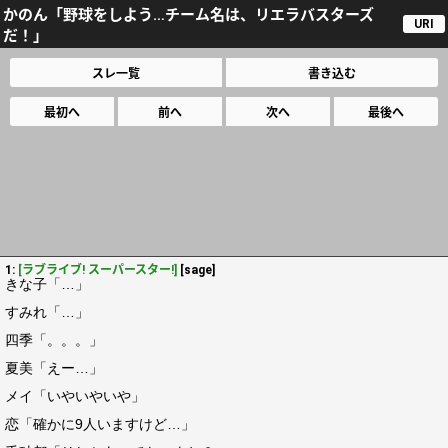
かのん「野球をしよう…チーム名は、リエラバスターズ
URI
だ！」
スレ一覧
書き込む
最初へ
前へ
次へ
最後へ
1:
[ラブライブ! スーパースター!]
[sage]
きな子「…」
すみれ「…」
四季「。。。」
夏美「えー…」
メイ「いやいやいや」
恋「確かに9人いますけど…」