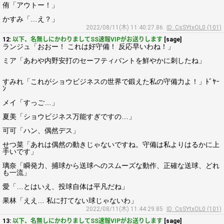
侑「アウトー！」
かすみ「…え？」
2022/08/11(木) 11:40:27.86
ID: CsSYtxOL0 (101)
12:
以下、名無しにかわりましてSS速報VIPがお送りします
[sage]
ランジュ「おおー！ これは好守備！ 反応早いわね！」
ミア「あわや内野安打のセーフティバントを鮮やかに刺したね」
すみれ「これがショウビジネスの世界で鍛えた私の守備力よ！」ﾄﾞﾔｰ
ﾝ
メイ「すっご…」
夏美「ショウビジネス万能すぎですの…」
可可「ハン、偶然デス」
せつ菜「あれは偶然の動きじゃないですね。守備は私よりはるかに上
手いです」
璃奈「瞬発力、捕球から送球へのスムーズな動作、正確な送球、どれ
も一流」
愛「…とはいえ、投球自体は平凡だね」
果林「ええ… 私に打てない球じゃないわ」
2022/08/11(木) 11:44:29.85
ID: CsSYtxOL0 (101)
13:
以下、名無しにかわりましてSS速報VIPがお送りします
[sage]