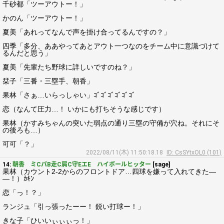
千砂都「ツーアウトー！」
かのん「ツーアウトー！」
夏美「あれってなんで声を掛け合ってるんですの？」
四季「多分、ああやってあとアウト一つなのをチーム中に意識づけて
るんだと思う」
夏美「先輩たち野球に詳しいですのね？」
栞子「三番・三塁手、朝香」
果林「さぁ…いらっしゃい」ｺﾞｺﾞｺﾞｺﾞｺﾞｺﾞ
恋（なんて圧力…！ いかにも打ちそうな感じです）
果林（かすみちゃんの突いた弱点の通り三塁の守備が穴ね。それにそ
の後ろも…）
可可「？」
2022/08/11(木) 11:50:18.18
ID: CsSYtxOL0 (101)
14:
朝香 ミCパB走C肩C守EエE ハイボールヒッター
[sage]
果林（カウント2-2からのフロントドア…四球を嫌って入れてきた―
―！）ｶｷﾝ
恋「っ！？」
ランジュ「引っ張ったーー！ 鋭い打球ー！」
きな子「ひいいぃぃぃっ！」