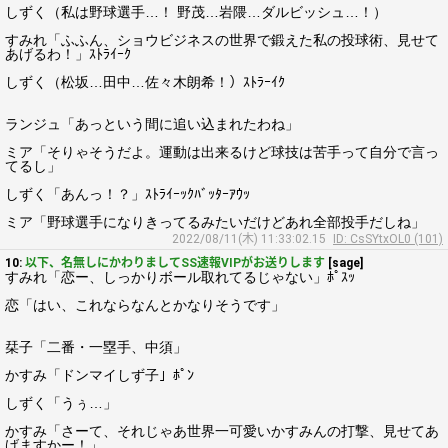
しずく（私は野球選手…！ 野茂…岩隈…ダルビッシュ…！）
すみれ「ふふん、ショウビジネスの世界で鍛えた私の投球術、見せて
あげるわ！」ｽﾄﾗｲｰｸ
しずく（松坂…田中…佐々木朗希！）ｽﾄﾗｰｲｸ
ランジュ「あっという間に追い込まれたわね」
ミア「そりゃそうだよ。運動は出来るけど球技は苦手って自分で言っ
てるし」
しずく「あんっ！？」ｽﾄﾗｲｰｯｸﾊﾞｯﾀｰｱｳｯ
ミア「野球選手になりきってるみたいだけどあれ全部投手だしね」
2022/08/11(木) 11:33:02.15
ID: CsSYtxOL0 (101)
10:
以下、名無しにかわりましてSS速報VIPがお送りします
[sage]
すみれ「恋ー、しっかりボール取れてるじゃない」ﾎﾟｽｯ
恋「はい、これならなんとかなりそうです」
栞子「二番・一塁手、中須」
かすみ「ドンマイしず子」ﾎﾟﾝ
しずく「うぅ…」
かすみ「さーて、それじゃあ世界一可愛いかすみんの打撃、見せてあ
げますかー！」