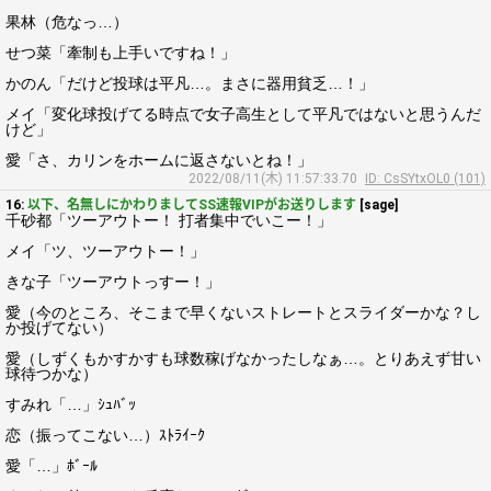
果林（危なっ…）
せつ菜「牽制も上手いですね！」
かのん「だけど投球は平凡…。まさに器用貧乏…！」
メイ「変化球投げてる時点で女子高生として平凡ではないと思うんだ
けど」
愛「さ、カリンをホームに返さないとね！」
2022/08/11(木) 11:57:33.70
ID: CsSYtxOL0 (101)
16:
以下、名無しにかわりましてSS速報VIPがお送りします
[sage]
千砂都「ツーアウトー！ 打者集中でいこー！」
メイ「ツ、ツーアウトー！」
きな子「ツーアウトっすー！」
愛（今のところ、そこまで早くないストレートとスライダーかな？し
か投げてない）
愛（しずくもかすかすも球数稼げなかったしなぁ…。とりあえず甘い
球待つかな）
すみれ「…」ｼｭﾊﾞｯ
恋（振ってこない…）ｽﾄﾗｲｰｸ
愛「…」ﾎﾞｰﾙ