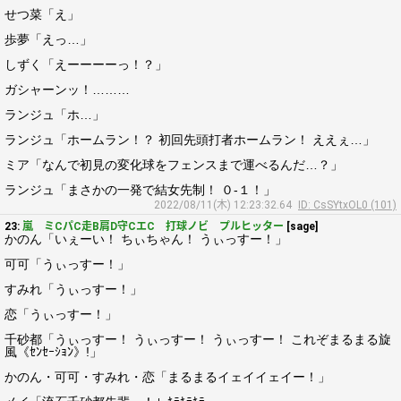
せつ菜「え」
歩夢「えっ…」
しずく「えーーーーっ！？」
ガシャーンッ！………
ランジュ「ホ…」
ランジュ「ホームラン！？ 初回先頭打者ホームラン！ ええぇ…」
ミア「なんで初見の変化球をフェンスまで運べるんだ…？」
ランジュ「まさかの一発で結女先制！ ０-１！」
2022/08/11(木) 12:23:32.64
ID: CsSYtxOL0 (101)
23:
嵐 ミCパC走B肩D守CエC 打球ノビ プルヒッター
[sage]
かのん「いぇーい！ ちぃちゃん！ うぃっすー！」
可可「うぃっすー！」
すみれ「うぃっすー！」
恋「うぃっすー！」
千砂都「うぃっすー！ うぃっすー！ うぃっすー！ これぞまるまる旋
風《ｾﾝｾｰｼｮﾝ》!」
かのん・可可・すみれ・恋「まるまるイェイイェイー！」