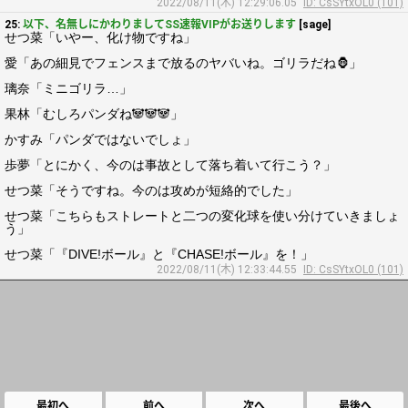
2022/08/11(木) 12:29:06.05
ID: CsSYtxOL0 (101)
25:
以下、名無しにかわりましてSS速報VIPがお送りします
[sage]
せつ菜「いやー、化け物ですね」
愛「あの細見でフェンスまで放るのヤバいね。ゴリラだね🦍」
璃奈「ミニゴリラ…」
果林「むしろパンダね🐼🐼🐼」
かすみ「パンダではないでしょ」
歩夢「とにかく、今のは事故として落ち着いて行こう？」
せつ菜「そうですね。今のは攻めが短絡的でした」
せつ菜「こちらもストレートと二つの変化球を使い分けていきましょ
う」
せつ菜「『DIVE!ボール』と『CHASE!ボール』を！」
2022/08/11(木) 12:33:44.55
ID: CsSYtxOL0 (101)
最初へ
前へ
次へ
最後へ