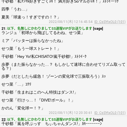
千砂都「私ﾏﾝﾏﾙ好きすごくｽｷ！ 満月好きSoマルがｽｷ！」ｽﾄﾗｲーｯｸ
四季「うわ…」
夏美「球速っ！すぎですの！？」
2022/08/11(木) 12:16:45.54
ID: CsSYtxOL0 (101)
21:
以下、名無しにかわりましてSS速報VIPがお送りします
[sage]
ランジュ「初球から飛ばしてるわね、せつ菜」
ミア「バッターは振らなかったね」
せつ菜「もう一球ストレート！」
千砂都「Hey Yo!私CHISATO!嵐千砂都!」ｽﾄﾗｲｰｸ
歩夢（また振らなかった…？ もしかして速球に合わせてリズム取って
る？）
歩夢（だとしたら緩急！ ゾーンの変化球で三振取ろう）ｽｯ
せつ菜「…」ｺｸﾘ
千砂都「生まれはこのへん特技はダンス!」
せつ菜「行けっ…！『DIVE!ボール』！」
かのん「変化球ー！？」
2022/08/11(木) 12:20:30.61
ID: CsSYtxOL0 (101)
22:
以下、名無しにかわりましてSS速報VIPがお送りします
[sage]
千砂都「嵐を呼ぶっす ちぃちゃんダンス!」ｶｷｰｰｰｰｰｰｰﾝ