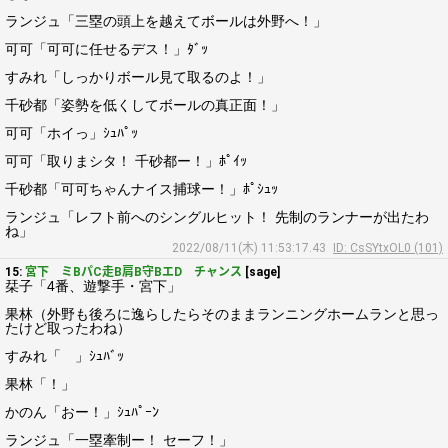
ランジュ「三塁の頭上を越えてボールは外野へ！」
可可「可可に任せるデス！」ﾀﾞｯ
すみれ「しっかりボール見て取るのよ！」
千砂都「姿勢を低くしてボールの真正面！」
可可「ホイっ」ｼｭﾊﾟｯ
可可「取りまシタ！ 千砂都ー！」ﾎﾟｲｯ
千砂都「可可ちゃんナイス捕球ー！」ﾎﾟｼｭｯ
ランジュ「レフト前へのシングルヒット！ 先制のランナーが出たわ
ね」
2022/08/11(木) 11:53:17.43
ID: CsSYtxOL0 (101)
15:
宮下 ミBパC走B肩B守BエD チャンス
[sage]
栞子「4番、遊撃手・宮下」
果林（外野も後ろに逸らしたらそのままランニングホームランと思っ
たけど取ったわね）
すみれ「 」ｼｭﾊﾞｯ
果林「！」
かのん「おー！」ｼｭﾊﾟｰﾝ
ランジュ「一塁牽制ー！ セーフ！」