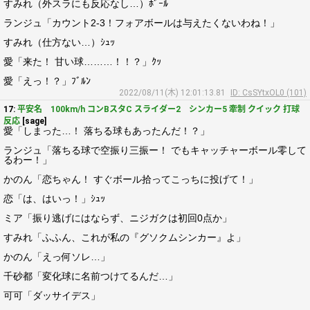
すみれ（外スラにも反応なし…）ﾎﾞｰﾙ
ランジュ「カウント2-3！フォアボールは与えたくないわね！」
すみれ（仕方ない…）ｼｭｯ
愛「来た！ 甘い球………！！？」ｸｯ
愛「えっ！？」ﾌﾞﾙﾝ
2022/08/11(木) 12:01:13.81
ID: CsSYtxOL0 (101)
17:
平安名 100km/h コンBスタC スライダー2 シンカー5 牽制 クイック 打球
反応
[sage]
愛「しまった…！ 落ちる球もあったんだ！？」
ランジュ「落ちる球で空振り三振ー！ でもキャッチャーボール零して
るわー！」
かのん「恋ちゃん！ すぐボール拾ってこっちに投げて！」
恋「は、はいっ！」ｼｭｯ
ミア「振り逃げにはならず、ニジガクは初回0点か」
すみれ「ふふん、これが私の『グソクムシンカー』よ」
かのん「えっ何ソレ…」
千砂都「変化球に名前つけてるんだ…」
可可「ダッサイデス」