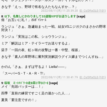
可可「レジェンドベースボールスクールアイドルなのデス！」
きな子「えっ、野球で有名な人たちなんすか…？」
2022/08/11(木) 11:25:39.20
ID: CsSYtxOL0 (101)
8:
以下、名無しにかわりましてSS速報VIPがお送りします
[sage]
侑「お互いに礼！」ｵﾈｶﾞｲｼｬｰｽ
ランジュ「さぁ、急遽始まった一戦、結女VSニジガクのまさかの野球
対決！」
ランジュ「実況はこの私、ショウランジュ」
ミア「解説はミア・テイラーでお送りするよ」
栞子「一回の表、虹ヶ咲の攻撃は一番・中堅、桜坂」
きな子「素人の草野球に審判実況解説ウグイス嬢までつくんすね…」
かのん「さぁ、まずは守るよ！ Liella!――」
「スーパーS・T・A・R・T!」
2022/08/11(木) 11:30:41.79
ID: CsSYtxOL0 (101)
9:
桜坂 ミｰﾄFﾊﾟﾜｰD走B肩C守DｴﾗｰE
[sage]
メイ「先頭バッターは…！」
四季「直前の練習ですごく足の速かった人…」
夏美「要注意ですの！」