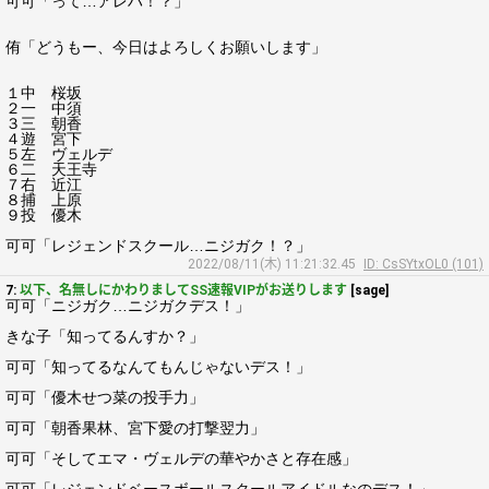
可可「って…アレハ！？」
侑「どうもー、今日はよろしくお願いします」
１中 桜坂
２一 中須
３三 朝香
４遊 宮下
５左 ヴェルデ
６二 天王寺
７右 近江
８捕 上原
９投 優木
可可「レジェンドスクール…ニジガク！？」
2022/08/11(木) 11:21:32.45
ID: CsSYtxOL0 (101)
7:
以下、名無しにかわりましてSS速報VIPがお送りします
[sage]
可可「ニジガク…ニジガクデス！」
きな子「知ってるんすか？」
可可「知ってるなんてもんじゃないデス！」
可可「優木せつ菜の投手力」
可可「朝香果林、宮下愛の打撃翌力」
可可「そしてエマ・ヴェルデの華やかさと存在感」