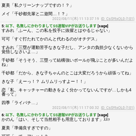
夏美「私クリーンナップですの！？」
メイ「千砂都先輩と二遊間…！？」
2022/08/11(木) 11:13:37.19
ID: CsSYtxOL0 (101)
5:
以下、名無しにかわりましてSS速報VIPがお送りします
[sage]
すみれ「ふーん、この私を投手に抜擢とはやるじゃない」
可可「すぐ打たれてかのんと代わるのがオチデス」
すみれ「三塁が運動苦手なきな子だし、アンタの負担少なくないから
覚悟しなさいよ…」
千砂都「そうそう、三塁って結構強いボールが飛ぶことが多いんだよ
ね」
千砂都「だから、きな子ちゃんのとこは大変だろうから頑張ってね」
きな子「えーっ！？ ムリムリっすよー！！」
恋「私、キャッチャーの動きをよく分かってないんですが…しかも4
番って」
四季「ライパチ…」
2022/08/11(木) 11:17:00.32
ID: CsSYtxOL0 (101)
6:
以下、名無しにかわりましてSS速報VIPがお送りします
[sage]
かのん「はい、そして当然相手も用意しております」ｽｽｯ
夏美「準備良すぎですの」