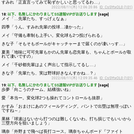
すみれ「正直言ってみて恥ずかしいと思ってるわ…」
2022/08/11(木) 12:06:20.86
ID: CsSYtxOL0 (101)
18:
以下、名無しにかわりましてSS速報VIPがお送りします
[sage]
メイ「…先輩たち、すっげぇなぁ」
四季「うん。すみれ先輩の投球…凄かった」
メイ「守備も牽制も上手い。変化球も2つ投げられる」
きな子「そもそもボールがキャッチャーまで届くのが凄いっす…」
夏美「地味に可可先輩もかのん先輩も恋先輩も、ちゃんとボールが取
れて凄いですの」
メイ「千砂都先輩はよく声出して指示してるし…」
きな子「先輩たち、実は野球好きなんすかね…？」
2022/08/11(木) 12:09:35.46
ID: CsSYtxOL0 (101)
19:
以下、名無しにかわりましてSS速報VIPがお送りします
[sage]
歩夢「向こうのチーム、結構強いね」
愛「本当ー。変化球2つも操れてコントロールも抜群」
かすみ「おまけにあのフィールディング。バントで出塁は無理っぽい
ですね～」
果林「球速はないから打つのは難しくないわ。打ち損じでもいいから
三塁方向を狙いましょう」
璃奈「外野まで飛べば長打コース。璃奈ちゃんボード『ファイト