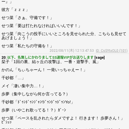
ー』」
彼方「ｚｚｚ」
せつ菜「さぁ、守備です！」
せつ菜「要は打たれなければいいんです！」
せつ菜「向こうの投手にいいところを見せられた分、こちらも見せて
あげましょう！」
せつ菜「私たちの守備を！」
2022/08/11(木) 12:13:47.53
ID: CsSYtxOL0 (101)
20:
以下、名無しにかわりましてSS速報VIPがお送りします
[sage]
栞子「1回の裏、結ヶ丘の攻撃は、一番・遊撃手、嵐」
かのん「ちぃちゃーん！ 一発いっちゃえー！」
千砂都「…」
メイ「凄い集中力…！」
歩夢（集中しながら何か言ってる？）
千砂都「ﾄﾞｩﾝﾄﾞｩﾝｼﾞｬﾝ!ﾄﾞｩﾝﾄﾞｩﾄﾞｩﾝYo!」
歩夢（いやこれ歌ってる！？）ｶﾞｰﾝ
せつ菜「ペースを乱されたらダメですよ！ 行きます！ 歩夢さん！」
ﾋﾞｼｭｯ