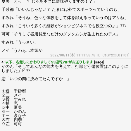
夏美「えっ！？ じゃあ本当に野球やりますの！？」
千砂都「いいんじゃない？ たまには外でスポーツっていうのも」
すみれ「そうね。色々な体験をして体を鍛えるっていうのはアリね」
すみれ「こういう多くの経験がショウビジネスでも役立つのよ」ﾌﾌﾝ
可可「そうして器用貧乏なだけのグソクムシが生まれたのデス」
すみれ「うっさい」
メイ「うわぁ…本気か」
2022/08/11(木) 11:11:58.78
ID: CsSYtxOL0 (101)
4:
以下、名無しにかわりましてSS速報VIPがお送りします
[sage]
かのん「そしてみんなの能力を考えて、打順と守備位置はこのように
しました」ﾄﾞﾔｧ
恋「いつの間に決めてたんですか…」
１遊 千砂都
２二 メイ
３投 すみれ
４捕 恋
５中 夏美
６一 かのん
７三 きな子
８右 四季
９左 可可