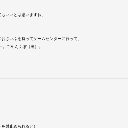
てもいいとは思いますね」
のおさいふを持ってゲームセンターに行って」
～～。ごめんくぼ（泣）』
トを射止められると）