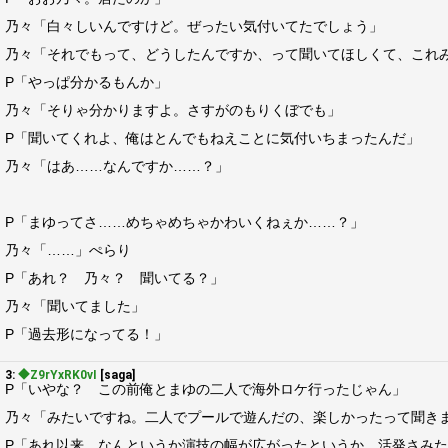
乃々「白々しいんですけど。ぜったい気付いてたでしょう」
乃々「それでもって、どうしたんですか、って聞いてほしくて、これ
P「やっぱ分かるもんか」
乃々「そりゃ分かりますよ。さすがのもりくぼでも」
P「聞いてくれよ、俺はとんでもねえことに気付いちまったんだ」
乃々「はあ……なんですか……？」
P「まゆってさ……めちゃめちゃかわいくねぇか……？」
乃々「……」ぺらり
P「あれ？ 乃々？ 聞いてる？」
乃々「聞いてました」
P「過去形になってる！」
3:
◆Z9rYxRK0vI
[saga]
P「いやな？ この前俺とまゆの二人で海外ロケ行ったじゃん」
乃々「みたいですね。二人でプールで遊んだの、楽しかったって聞き
P「あれ以来、なんというか演技の幅が広がったというか、活発さみ