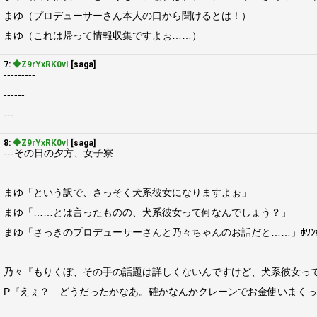
まゆ（プロデューサーさん本人の口から聞けるとは！）
まゆ（これは帰って情報収集ですよぉ……）
7:
◆Z9rYxRK0vI
[saga]
---------
------
---
8:
◆Z9rYxRK0vI
[saga]
---その日の夕方、女子寮
まゆ「という訳で、さっそく犬系彼女になりますよぉ」
まゆ「……とは言ったものの、犬系彼女って何なんでしょう？」
まゆ「さっきのプロデューサーさんと乃々ちゃんのお話だと……」ﾎﾜﾝﾎﾜ
乃々『もりくぼ、その手の話題は詳しくないんですけど、犬系彼女っ
P『えぇ？ どうだったかなあ。確かなんかクレーンでお金使いまくって…