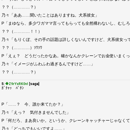
？？（…………？）
乃々「ああ……聞いたことはありますね。犬系彼女」
P「まゆなら、多少ワガママ言ってもらっても全然構わないし、むし
？？（…………！！）
乃々「もりくぼ、その手の話題は詳しくないんですけど、犬系彼女っ
？？（…………）ｿﾜｿﾜ
P「えぇ？ どうだったかなあ。確かなんかクレーンでお金使いまく
乃々「イメージがふわふわ過ぎるんですけど……」
？？（…………？）
5:
◆Z9rYxRK0vI
[saga]
ｶﾞﾁｬｯ ﾊﾞﾀﾝ
P「……？ 今、誰か来てたか？」
乃々「えっ？ 気付きませんでした」
P「何だろ、まあ良いか。というか、クレーンキャッチャーじゃなくて
乃々「どっちでもいいですよ……」