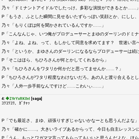
乃々「ドミナントアイドルでしたっけ。多彩な演技ができるとか……
P「もうさ、ふとした瞬間に見せるいたずらっぽい笑顔とか、にしし
乃々「もりくぼは何を聞かされているんですか……」
P「こんなんじゃ、いつ俺がプロデューサーとまゆのダーリンのドミ
乃々「よね、よね、って、もしかして同意を求めてます？ 世迷い言
乃々「というか、まゆさんのダーリンになるならプロデューサーは続
P「そこはほら、ちひろさんが何とかしてくれるから」
乃々「ちひろさんをワタリか何かだと思ってませんか……？」
P「ちひろさんがワタリ程度なわけないだろ。あの人と渡り合えると
乃々「人外一歩手前なんですけど……こわいぃ……」
4:
◆Z9rYxRK0vI
[saga]
ｺﾂｺﾂｺﾂ、ｶﾞﾁｬｯ
P「でも最近さ、まゆ、頑張りすぎじゃないかなーとも思うんだよな」
乃々「確かに……。大きいライブあるからって、今日も自主レッスン
P「うん。もっとワガママ言ってもらってもいいと思うんだよな。ほ