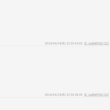
2024/04/24(水) 22:55:04.82
ID: gulbWFtS0 (22)
2024/04/24(水) 22:56:08.05
ID: gulbWFtS0 (22)