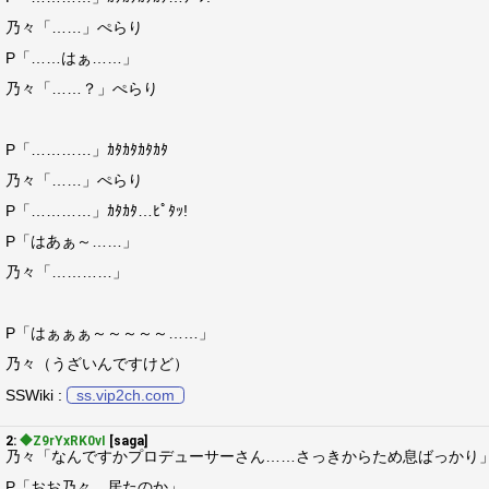
乃々「……」ぺらり
P「……はぁ……」
乃々「……？」ぺらり
P「…………」ｶﾀｶﾀｶﾀｶﾀ
乃々「……」ぺらり
P「…………」ｶﾀｶﾀ…ﾋﾟﾀｯ!
P「はあぁ～……」
乃々「…………」
P「はぁぁぁ～～～～～……」
乃々（うざいんですけど）
SSWiki :
ss.vip2ch.com
2:
◆Z9rYxRK0vI
[saga]
乃々「なんですかプロデューサーさん……さっきからため息ばっかり
P「おお乃々。居たのか」