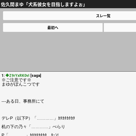
佐久間まゆ「犬系彼女を目指しますよぉ」
スレ一覧
最初へ
1:
◆Z9rYxRK0vI
[saga]
※ご注意です※
まゆがぽんこつです
---ある日、事務所にて
デレP（以下P）「…………」ｶﾀｶﾀｶﾀｶﾀ
机の下の乃々「…………」ぺらり
P「…………」ｶﾀｶﾀｶﾀｶﾀ…ﾀｰﾝ!