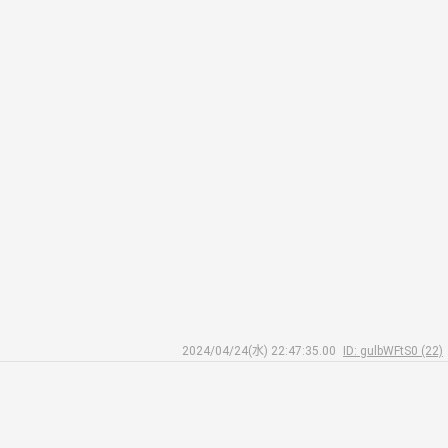
2024/04/24(水) 22:47:35.00
ID: gulbWFtS0 (22)