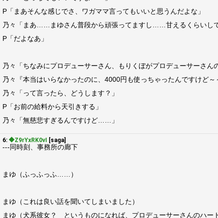
P「まあそんな感じでさ、ワガママ言ってもいいと思うんだよな」
乃々「まあ……まゆさん普段から頑張ってますし……甘えるくらいし
P「だよなあ」
乃々「ちなみにプロデューサーさん、もりくぼがプロデューサーさん
乃々『本当はいらなかったのに、4000円も使っちゃったんですけど
乃々「って言ったら、どうします？」
P「お前の給料から天引きする」
乃々「無慈悲すぎるんですけど……」
6:
◆Z9rYxRK0vI
[saga]
---同時刻、事務所の廊下
まゆ（ふっふっふ……）
まゆ（これは良い話を聞いてしまいました）
まゆ（犬系彼女？ というものになれば、プロデューサーさんのハー