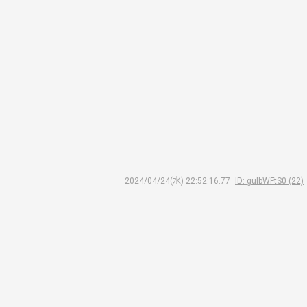
2024/04/24(水) 22:52:16.77
ID: gulbWFtS0 (22)