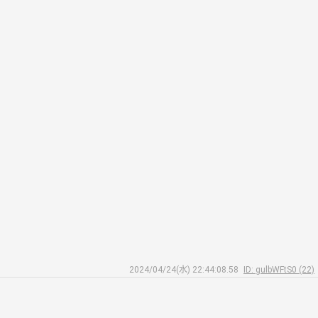
2024/04/24(水) 22:44:08.58
ID: gulbWFtS0 (22)