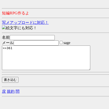
短編RPG作るよ
写メアップロードに対応！
絵文字にも対応！
名前
メール
sage
戻
規約
問