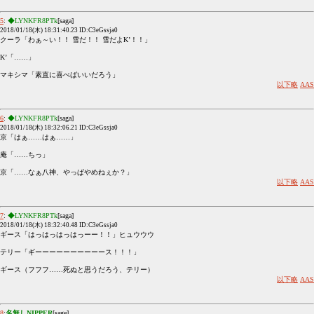
5
:
◆LYNKFR8PTk
[saga]
2018/01/18(木) 18:31:40.23 ID:C3eGssja0
クーラ「わぁ～い！！ 雪だ！！ 雪だよK’！！」
K’「……」
マキシマ「素直に喜べばいいだろう」
以下略
AAS
6
:
◆LYNKFR8PTk
[saga]
2018/01/18(木) 18:32:06.21 ID:C3eGssja0
京「はぁ……はぁ……」
庵「……ちっ」
京「……なぁ八神、やっぱやめねぇか？」
以下略
AAS
7
:
◆LYNKFR8PTk
[saga]
2018/01/18(木) 18:32:40.48 ID:C3eGssja0
ギース「はっはっはっはっーー！！」ヒュウウウ
テリー「ギーーーーーーーーーース！！！」
ギース（フフフ……死ぬと思うだろう、テリー）
以下略
AAS
8
:
名無しNIPPER
[sage]