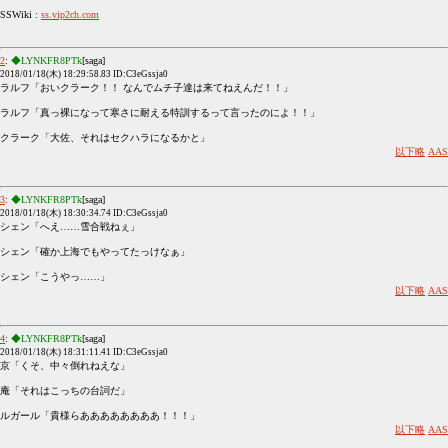
SSWiki :
ss.vip2ch.com
2
:
◆LYNKFR8PTk
[saga]
2018/01/18(木) 18:29:58.83 ID:C3eGssja0
ラルフ「おいクラーク！！ なんでムチ子達は来てねえんだ！！」
ラルフ「真っ裸になって寒さに耐える特訓するって言ったのによ！！」
クラーク「大佐、それはセクハラになるかと」
以下略
AAS
3
:
◆LYNKFR8PTk
[saga]
2018/01/18(木) 18:30:34.74 ID:C3eGssja0
シェン「へえ……雪合戦ねぇ」
シェン「確か上海でもやってたっけなぁ」
シェン「こうやっ……」
以下略
AAS
4
:
◆LYNKFR8PTk
[saga]
2018/01/18(木) 18:31:11.41 ID:C3eGssja0
京「くそ、中々倒れねえな」
庵「それはこっちの台詞だ」
ルガール「貴様らああああああああ！！！」
以下略
AAS