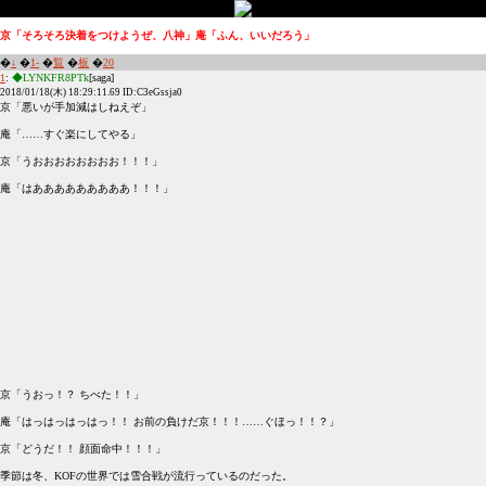
京「そろそろ決着をつけようぜ、八神」庵「ふん、いいだろう」
�
↓
�
1-
�
覧
�
板
�
20
1
:
◆LYNKFR8PTk
[saga]
2018/01/18(木) 18:29:11.69 ID:C3eGssja0
京「悪いが手加減はしねえぞ」
庵「……すぐ楽にしてやる」
京「うおおおおおおおお！！！」
庵「はあああああああああ！！！」
京「うおっ！？ ちべた！！」
庵「はっはっはっはっ！！ お前の負けだ京！！！……ぐほっ！！？」
京「どうだ！！ 顔面命中！！！」
季節は冬、KOFの世界では雪合戦が流行っているのだった。