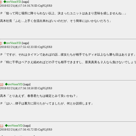
8
:
◆nvrVoonYD.
[saga]
2018/02/21(水) 17:54:16.76 ID:CrgFGj9X0
Ｐ「狙って同じ場所に降りられない以上、決まったユニットはあまり意味を成しませんね…」
高木社長「ふむ…上手く合流出来ればいいのだが、そう簡単にはいかないだろう」
9
:
◆nvrVoonYD.
[saga]
2018/02/21(水) 17:55:42.33 ID:CrgFGj9X0
Ｐ「ですが、それはタイマンであればの話…彼女たちが相手でもディオ以上なら勝ち目はあります
Ｐ「特に千早はペアさえ組めればどの子でも相手できますし、亜美真美も２人なら負けないでしょ
10
:
◆nvrVoonYD.
[saga]
2018/02/21(水) 17:56:18.50 ID:CrgFGj9X0
高木「とりあえず、春香君たちは確定とみて良いかね？」
Ｐ「はい…律子は裏方に回りたがってましたが、何とか説得します」
11
:
◆nvrVoonYD.
[saga]
2018/02/21(水) 17:56:45.72 ID:CrgFGj9X0