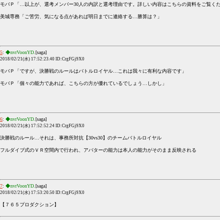
モバＰ「…以上が、選考メンバー30人の内訳と選考理由です。詳しい内容はこちらの資料をご覧く
美城専務「ご苦労、気になる点があれば明日までに連絡する…勝算は？」
5
:
◆nvrVoonYD.
[saga]
2018/02/21(水) 17:52:23.40 ID:CrgFGj9X0
モバＰ「ですが、決勝戦のルールはバトルロイヤル…これは我々に有利な内容です」
モバＰ「個々の能力であれば、こちらの方が優れているでしょう…しかし」
6
:
◆nvrVoonYD.
[saga]
2018/02/21(水) 17:52:52.24 ID:CrgFGj9X0
決勝戦のルール…それは、事務所対抗【30vs30】のチームバトルロイヤル
フルダイブ式のＶＲ空間内で行われ、アバターの能力は本人の能力がそのまま反映される
7
:
◆nvrVoonYD.
[saga]
2018/02/21(水) 17:53:20.50 ID:CrgFGj9X0
【７６５プロダクション】