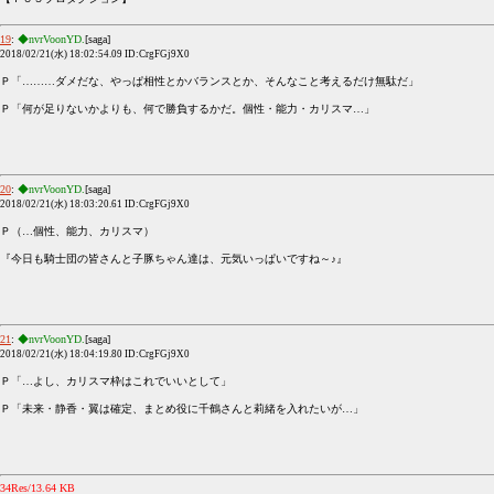
19
:
◆nvrVoonYD.
[saga]
2018/02/21(水) 18:02:54.09 ID:CrgFGj9X0
Ｐ「………ダメだな、やっぱ相性とかバランスとか、そんなこと考えるだけ無駄だ」
Ｐ「何が足りないかよりも、何で勝負するかだ。個性・能力・カリスマ…」
20
:
◆nvrVoonYD.
[saga]
2018/02/21(水) 18:03:20.61 ID:CrgFGj9X0
Ｐ（…個性、能力、カリスマ）
『今日も騎士団の皆さんと子豚ちゃん達は、元気いっぱいですね～♪』
21
:
◆nvrVoonYD.
[saga]
2018/02/21(水) 18:04:19.80 ID:CrgFGj9X0
Ｐ「…よし、カリスマ枠はこれでいいとして」
Ｐ「未来・静香・翼は確定、まとめ役に千鶴さんと莉緒を入れたいが…」
34Res/13.64 KB