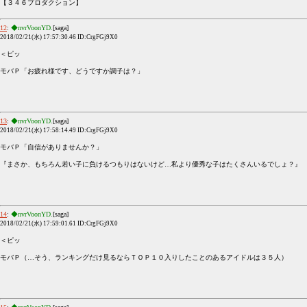
【３４６プロダクション】
12
:
◆nvrVoonYD.
[saga]
2018/02/21(水) 17:57:30.46 ID:CrgFGj9X0
＜ピッ
モバＰ「お疲れ様です、どうですか調子は？」
13
:
◆nvrVoonYD.
[saga]
2018/02/21(水) 17:58:14.49 ID:CrgFGj9X0
モバＰ「自信がありませんか？」
『まさか、もちろん若い子に負けるつもりはないけど…私より優秀な子はたくさんいるでしょ？』
14
:
◆nvrVoonYD.
[saga]
2018/02/21(水) 17:59:01.61 ID:CrgFGj9X0
＜ピッ
モバＰ（…そう、ランキングだけ見るならＴＯＰ１０入りしたことのあるアイドルは３５人）