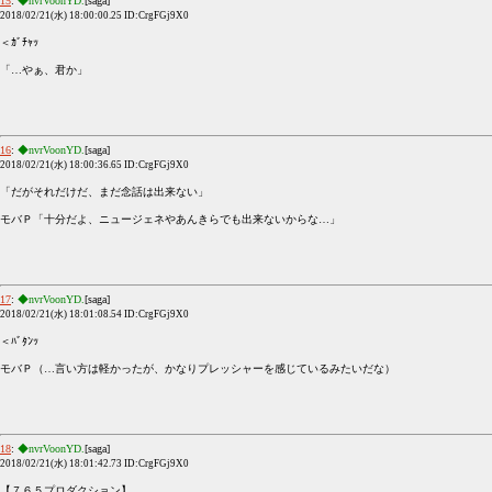
15
:
◆nvrVoonYD.
[saga]
2018/02/21(水) 18:00:00.25 ID:CrgFGj9X0
＜ｶﾞﾁｬｯ
「…やぁ、君か」
16
:
◆nvrVoonYD.
[saga]
2018/02/21(水) 18:00:36.65 ID:CrgFGj9X0
「だがそれだけだ、まだ念話は出来ない」
モバＰ「十分だよ、ニュージェネやあんきらでも出来ないからな…」
17
:
◆nvrVoonYD.
[saga]
2018/02/21(水) 18:01:08.54 ID:CrgFGj9X0
＜ﾊﾞﾀﾝｯ
モバＰ（…言い方は軽かったが、かなりプレッシャーを感じているみたいだな）
18
:
◆nvrVoonYD.
[saga]
2018/02/21(水) 18:01:42.73 ID:CrgFGj9X0
【７６５プロダクション】