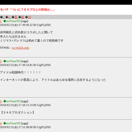
モバＰ「ついに７６５プロとの対決か…」
�
↓
�
1-
�
覧
�
板
�
20
1
:
◆nvrVoonYD.
[saga]
2018/02/21(水) 17:49:00.32 ID:CrgFGj9X0
赤羽根氏と武内君がコラボしたと聞いて
本人たちは出ません
ミリマス×デレマスは初めて書くので初投稿です
SSWiki :
ss.vip2ch.com
2
:
◆nvrVoonYD.
[saga]
2018/02/21(水) 17:49:54.81 ID:CrgFGj9X0
アイドル戦国時代！！！！！！
インターネットの普及により、アイドルはあらゆる場所に点在するようになった
3
:
◆nvrVoonYD.
[saga]
2018/02/21(水) 17:50:21.24 ID:CrgFGj9X0
【３４６プロダクション】
4
:
◆nvrVoonYD.
[saga]
2018/02/21(水) 17:51:08.96 ID:CrgFGj9X0