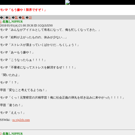
モバP「もう嫌や！限界ですぞ！」
�
↓
�
1-
�
覧
�
板
�
20
1
:
名無しNIPPER
2018/05/01(火) 21:00:39.36 ID:1GQi3iXN0
モバP「みんながアイドルとして有名になって、俺も忙しくなってきた。」
モバP「給料が上がったものの、休みが少ない…」
モバP「ストレスが溜まっていくばかりだ…ちくしょう！」
モバP「あーもう嫌や！」
モバP「こうなったらぁ！！！！」
モバP「不審者になってストレスを解消するぜ！！！！」
「聞いたわよ」
モバP「！？」
早苗「変なこと考えてるようね！」
モバP「くっ！元警察官の片桐早苗！俺に社会正義の弾丸を叩き込みに来やがった！！！！」
早苗「違うわ！」
モバP「ええっ！」
SSWiki :
ss.vip2ch.com
2
:
名無しNIPPER