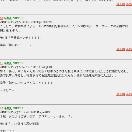
以下略
AAS
10
:
名無しNIPPER
2018/05/01(火) 22:40:05.92 ID:Fq7rBDOW0
こうして、片桐早苗による、モバPの熾烈な特訓がだいたい590秒間(ボーダーブレイクの全国対戦一
回分)行われた。
モバP「不審者パンチ！！！！」
早苗「弱いわ！！！！」
以下略
AAS
11
:
名無しNIPPER
2018/05/01(火) 22:52:19.61 ID:3X/WkgCF0
響子「あっ、幸子ちゃん知ってる？取手つきのまな板は暴漢に刃物で襲われたときに盾になるし、
角で反撃出来るし、職質されても銃刀法違反にはならない優れた護身用武器なんだよ。」
幸子「知らんですよそんなこと！！！！」
～そして～
以下略
AAS
12
:
名無しNIPPER
2018/05/01(火) 23:12:43.86 ID:Bdcjuu0T0
千枝「おはようございます、プロデューサーさん…？」
モバP「…」(気持ち悪い笑顔)
千枝「！？」