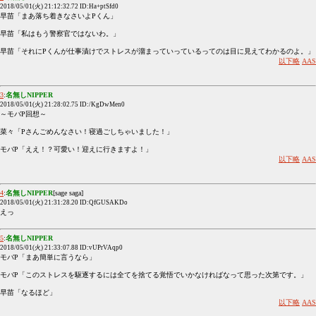
2018/05/01(火) 21:12:32.72 ID:Ha+ptSfd0
早苗「まあ落ち着きなさいよPくん」
早苗「私はもう警察官ではないわ。」
早苗「それにPくんが仕事漬けでストレスが溜まっていっているってのは目に見えてわかるのよ。」
以下略
AAS
3
:
名無しNIPPER
2018/05/01(火) 21:28:02.75 ID:/KgDwMen0
～モバP回想～
菜々「Pさんごめんなさい！寝過ごしちゃいました！」
モバP「ええ！？可愛い！迎えに行きますよ！」
以下略
AAS
4
:
名無しNIPPER
[sage saga]
2018/05/01(火) 21:31:28.20 ID:QfGUSAKDo
えっ
5
:
名無しNIPPER
2018/05/01(火) 21:33:07.88 ID:vUPrVAqp0
モバP「まあ簡単に言うなら」
モバP「このストレスを駆逐するには全てを捨てる覚悟でいかなければなって思った次第です。」
早苗「なるほど」
以下略
AAS