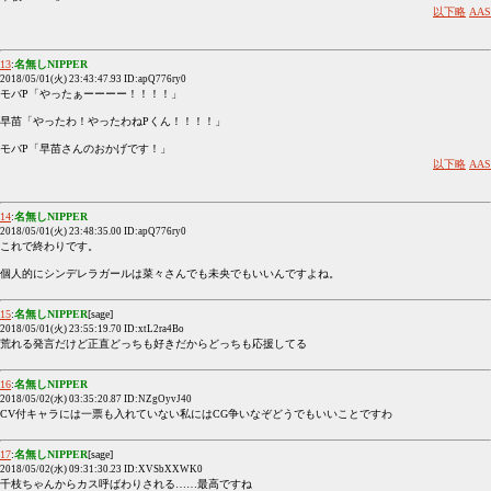
以下略
AAS
13
:
名無しNIPPER
2018/05/01(火) 23:43:47.93 ID:apQ776ry0
モバP「やったぁーーーー！！！！」
早苗「やったわ！やったわねPくん！！！！」
モバP「早苗さんのおかげです！」
以下略
AAS
14
:
名無しNIPPER
2018/05/01(火) 23:48:35.00 ID:apQ776ry0
これで終わりです。
個人的にシンデレラガールは菜々さんでも未央でもいいんですよね。
15
:
名無しNIPPER
[sage]
2018/05/01(火) 23:55:19.70 ID:xtL2ra4Bo
荒れる発言だけど正直どっちも好きだからどっちも応援してる
16
:
名無しNIPPER
2018/05/02(水) 03:35:20.87 ID:NZgOyvJ40
CV付キャラには一票も入れていない私にはCG争いなぞどうでもいいことですわ
17
:
名無しNIPPER
[sage]
2018/05/02(水) 09:31:30.23 ID:XVSbXXWK0
千枝ちゃんからカス呼ばわりされる……最高ですね