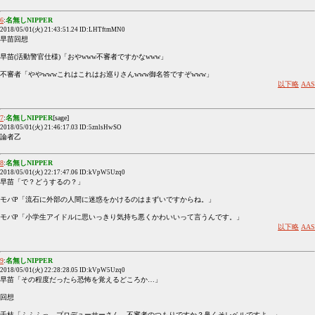
6
:
名無しNIPPER
2018/05/01(火) 21:43:51.24 ID:LHTftmMN0
早苗回想
早苗(活動警官仕様)「おやwww不審者ですかなwww」
不審者「ややwwwこれはこれはお巡りさんwww御名答ですぞwww」
以下略
AAS
7
:
名無しNIPPER
[sage]
2018/05/01(火) 21:46:17.03 ID:5znlsHwSO
論者乙
8
:
名無しNIPPER
2018/05/01(火) 22:17:47.06 ID:kVpW5Uzq0
早苗「で？どうするの？」
モバP「流石に外部の人間に迷惑をかけるのはまずいですからね。」
モバP「小学生アイドルに思いっきり気持ち悪くかわいいって言うんです。」
以下略
AAS
9
:
名無しNIPPER
2018/05/01(火) 22:28:28.05 ID:kVpW5Uzq0
早苗「その程度だったら恐怖を覚えるどころか…」
回想
千枝「ふふふっ、プロデューサーさん、不審者のつもりですか？鼻くそレベルですよ。」