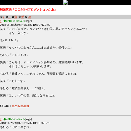
難波笑美「ここが346プロダクションかあ」
�
↓
�
1-
�
覧
�
板
�
20
1
:
◆u2ReYOnfZaUs
[sage]
2018/06/28(木) 07:42:03.07 ID:LO+l2Dce0
笑美「このプロダクションでウチはお笑い界のテッペンとるんや！
ほな、入ろか」
モバP「ｳｨｰﾝ」
笑美「なんや今のおっさん……まぁええか、受付いこ」
ちひろ「こんにちは」
笑美「こんちは。オーディション参加者の、難波笑美いいます。
今日はよろしゅうお願いします」
ちひろ「難波さん……それじゃあ、履歴書を確認しますね」
笑美「こちらです」
ちひろ「難波笑美さん……17歳？」
笑美「はい。今年の春、高2になりました」
SSWiki :
ss.vip2ch.com
2
:
◆u2ReYOnfZaUs
[sage]
2018/06/28(木) 07:43:45.82 ID:LO+l2Dce0
ちひろ「5月1日生まれ」