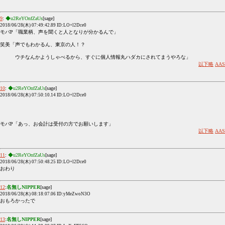
9
:
◆u2ReYOnfZaUs
[sage]
2018/06/28(木) 07:49:42.89 ID:LO+l2Dce0
モバP「職業柄、声を聞くと人となりが分かるんで」
笑美「声でもわかるん、東京の人！？
ウチなんかようしゃべるから、すぐに個人情報丸ハダカにされてまうやろな」
以下略
AAS
10
:
◆u2ReYOnfZaUs
[sage]
2018/06/28(木) 07:50:10.14 ID:LO+l2Dce0
モバP「あっ、お会計は受付の方でお願いします」
以下略
AAS
11
:
◆u2ReYOnfZaUs
[sage]
2018/06/28(木) 07:50:48.25 ID:LO+l2Dce0
おわり
12
:
名無しNIPPER
[sage]
2018/06/28(木) 08:18:07.06 ID:yMeZwoN3O
おもろかったで
13
:
名無しNIPPER
[sage]