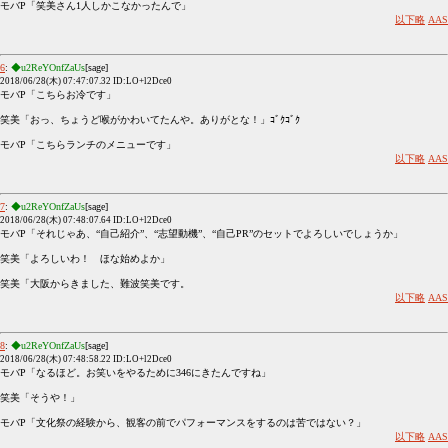
モバP「笑美さん1人しかこなかったんで」
以下略
AAS
6
:
◆u2ReYOnfZaUs
[sage]
2018/06/28(木) 07:47:07.32 ID:LO+l2Dce0
モバP「こちらお冷です」
笑美「おっ、ちょうど喉がかわいてたんや。ありがとな！」ｺﾞｸｺﾞｸ
モバP「こちらランチのメニューです」
以下略
AAS
7
:
◆u2ReYOnfZaUs
[sage]
2018/06/28(木) 07:48:07.64 ID:LO+l2Dce0
モバP「それじゃあ、“自己紹介”、“志望動機”、“自己PR”のセットでよろしいでしょうか」
笑美「よろしいわ！ ほな始めよか」
笑美「大阪からきました、難波笑美です。
以下略
AAS
8
:
◆u2ReYOnfZaUs
[sage]
2018/06/28(木) 07:48:58.22 ID:LO+l2Dce0
モバP「なるほど。お笑いをやるために346にきたんですね」
笑美「そうや！」
モバP「文化祭の経験から、観客の前でパフォーマンスをするのは苦ではない？」
以下略
AAS