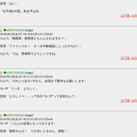
笑美「はい」
「牡牛座のO型。利き手は右」
以下略
AAS
3
:
◆u2ReYOnfZaUs
[sage]
2018/06/28(木) 07:44:28.84 ID:LO+l2Dce0
ちひろ「喫煙席、禁煙席どちらにされますか？」
笑美「ファミレスか！ さっき年齢確認しとったやろが！」
ちひろ「では、禁煙席でよろしいですね」
以下略
AAS
4
:
◆u2ReYOnfZaUs
[sage]
2018/06/28(木) 07:45:11.12 ID:LO+l2Dce0
ちひろ「それじゃあモバPさん、会場まで案内をお願いします」
モバP「うっす、よろしく」
笑美「よろしく〜……って自分“モバP”って名前なん？」
以下略
AAS
5
:
◆u2ReYOnfZaUs
[sage]
2018/06/28(木) 07:46:01.61 ID:LO+l2Dce0
モバP「こちらが会場となっております」
笑美「個室やんけ！ てか空いとるやん、個室！」