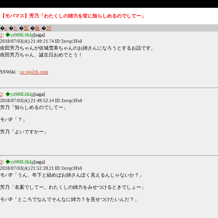
【モバマス】芳乃「わたくしの姉力を世に知らしめるのでしてー」
�
↓
�
1-
�
覧
�
板
�
20
1
:
◆yz988L0kIg
[saga]
2018/07/03(火) 21:49:21.74 ID:3xvqc3Fs0
依田芳乃ちゃんが佐城雪美ちゃんのお姉さんになろうとするお話です。
依田芳乃ちゃん、誕生日おめでとう！
SSWiki :
ss.vip2ch.com
2
:
◆yz988L0kIg
[saga]
2018/07/03(火) 21:49:52.14 ID:3xvqc3Fs0
芳乃「知らしめるのでしてー」
モバP「？」
芳乃「よいですかー」
3
:
◆yz988L0kIg
[saga]
2018/07/03(火) 21:52:39.21 ID:3xvqc3Fs0
モバP「うん、年下と組めばお姉さんぽく見えるんじゃないか？」
芳乃「名案でしてー。わたくしの姉力をみせつけるときでしょー」
モバP「ところでなんでそんなに姉力？を見せつけたいんだ？」