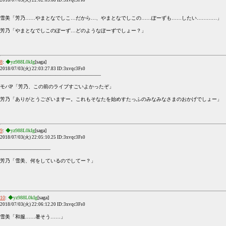
2018/07/03(火) 22:02:03.68 ID:3xvqc3Fs0
雪美「芳乃……やまとなでしこ…だから…、やまとなでしこの……ぽーずも……したい…………」
芳乃「やまとなでしこのぽーず…どのようなぽーずでしょー？」
8
:
◆yz988L0kIg
[saga]
2018/07/03(火) 22:03:27.83 ID:3xvqc3Fs0
――――――――――――――――――――
モバP「芳乃、この前のライブすごいよかったぞ」
芳乃「ありがとうございますー。これもそなたを始めすたっふのみなみなさまのおかげでしょー」
9
:
◆yz988L0kIg
[saga]
2018/07/03(火) 22:05:10.25 ID:3xvqc3Fs0
――――――――――
芳乃「雪美、何をしているのでしてー？」
10
:
◆yz988L0kIg
[saga]
2018/07/03(火) 22:06:12.20 ID:3xvqc3Fs0
雪美「和服……暑そう……」