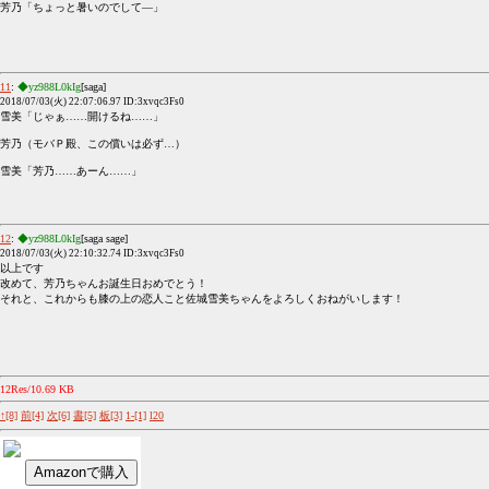
芳乃「ちょっと暑いのでして―」
11
:
◆yz988L0kIg
[saga]
2018/07/03(火) 22:07:06.97 ID:3xvqc3Fs0
雪美「じゃぁ……開けるね……」
芳乃（モバＰ殿、この償いは必ず…）
雪美「芳乃……あーん……」
12
:
◆yz988L0kIg
[saga sage]
2018/07/03(火) 22:10:32.74 ID:3xvqc3Fs0
以上です
改めて、芳乃ちゃんお誕生日おめでとう！
それと、これからも膝の上の恋人こと佐城雪美ちゃんをよろしくおねがいします！
12Res/10.69 KB
↑[8]
前[4]
次[6]
書[5]
板[3]
1-[1]
l20