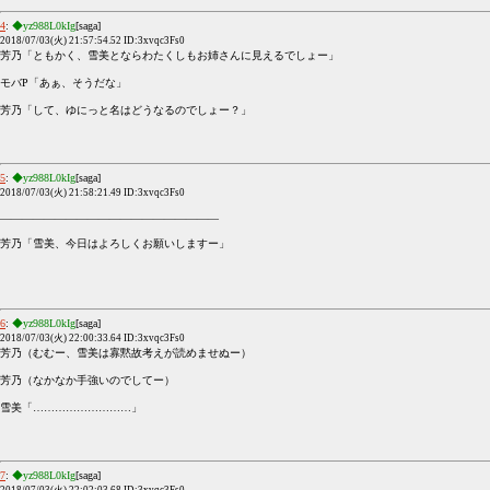
4
:
◆yz988L0kIg
[saga]
2018/07/03(火) 21:57:54.52 ID:3xvqc3Fs0
芳乃「ともかく、雪美とならわたくしもお姉さんに見えるでしょー」
モバP「あぁ、そうだな」
芳乃「して、ゆにっと名はどうなるのでしょー？」
5
:
◆yz988L0kIg
[saga]
2018/07/03(火) 21:58:21.49 ID:3xvqc3Fs0
――――――――――――――――――――
芳乃「雪美、今日はよろしくお願いしますー」
6
:
◆yz988L0kIg
[saga]
2018/07/03(火) 22:00:33.64 ID:3xvqc3Fs0
芳乃（むむー、雪美は寡黙故考えが読めませぬー）
芳乃（なかなか手強いのでしてー）
雪美「………………………」
7
:
◆yz988L0kIg
[saga]