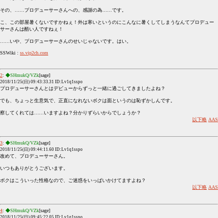
その、……プロデューサーさんへの、感謝の為……です。
こ、この部屋暑くないですかねぇ！外は寒いというのにこんなに暑くしてしまうなんてプロデュー
サーさんは酷い人ですねぇ！
……いや、プロデューサーさんのせいじゃないです。はい。
SSWiki :
ss.vip2ch.com
2
:
◆SHmukQ/VZk
[sage]
2018/11/25(日) 09:43:33.31 ID:Lv1q1sspo
プロデューサーさんとはデビューからずっと一緒に過ごしてきましたよね？
でも、ちょっと生意気で、正直になれないボクは面というのは恥ずかしんです。
察してくれては……いますよね？分かりずらいからでしょうか？
以下略
AAS
3
:
◆SHmukQ/VZk
[sage]
2018/11/25(日) 09:44:11.60 ID:Lv1q1sspo
改めて、プロデューサーさん。
いつもありがとうございます。
ボクはこういった性格なので、ご迷惑をいっぱいかけてますよね？
以下略
AAS
4
:
◆SHmukQ/VZk
[sage]
2018/11/25(日) 09:45:22.05 ID:Lv1q1sspo