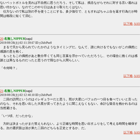
ないペットボトルを見れば不自然に思うだろう。そして私は、残念ながらそれに対する言い逃れは
思い付かない。なのでこのやり口はあまり取りたくはない。
仕方ないので私は別の手を使うことにする。多少強引で、ともすればちゃぶ台を返す行為だが時
間は格段に短くて済む。
以下略
AAS
20
:
名無しNIPPER
[saga]
2019/09/28(土) 02:11:39.67 ID:y2kfcPur0
まるで天から見られていたかのようなタイミングだ。なんて、誰に向けるでもないがこの偶然に
感謝の意を抱く。
もっともこの偶然があと数分早くても同じ言葉を浮かべていただろうし、その場合に抱くのは感
謝とは異なるものだったと思うので我ながら人間らしい。
「今何時？」
以下略
AAS
21
:
名無しNIPPER
[saga]
2019/09/28(土) 02:12:40.10 ID:y2kfcPur0
二回の訪問というのはイレギュラーだと思う。照が大星にパフェの一つ目を食べていいと言った
のなら、それを思い出した大星が戻ってきたように聞こえなくもない。余計な疑念を抱かれるのは
当然避ける。
「いつ頃、だったかな」
方針は決まったがまだ答えられない。より正確な時間を思い出すふりをして考える時間を確保す
る。次の選択肢は淡が来た二回のどちらを正史とするか、だ。
以下略
AAS