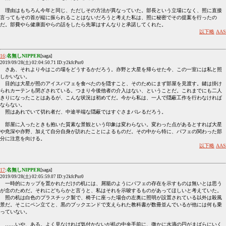
理由はもちろん今年と同じ、ただしその方法が異なっていた。部長という立場になく、照に直接
言ってもその首が縦に振られることはないだろうと考えた私は、照に秘密でその提案を行ったの
だ。部費やら健康面やらの話をしたら先輩はすんなりと承諾してくれた。
以下略
AAS
16
:
名無しNIPPER
[saga]
2019/09/28(土) 02:04:50.71 ID:y2kfcPur0
さあ、それより今はこの場をどうするかだろう。亦野と大星を帰らせた今、この一室には私と照
しかいない。
目的は大星が照のアイスパフェを食べたのを隠すこと、そのためにまず部屋を見渡す。鍵は掛け
られカーテンも閉ざされている。つまり今後他者の介入はない、ということだ。これまでにも二人
きりになったことはあるが、こんな状況は初めてだ。今から私は、一人で隠蔽工作を行わなければ
ならない。
照はあれでいて切れ者だ、中途半端な隠蔽ではすぐさまバレるだろう。
部屋に入ったときも抱いた質素な景観という印象は変わらない。変わった点があるとすれば大星
や尭深や亦野、加えて自分自身が訪れたことによるものだ。その中から特に、パフェの関わった部
分に注意を向ける。
以下略
AAS
17
:
名無しNIPPER
[saga]
2019/09/28(土) 02:05:59.07 ID:y2kfcPur0
一時的にカップを置かれただけの机には、屑籠のようにパフェの存在を示すものは無いとは思う
が念のためだ。それにどちらかと言うと、私はそれを示唆するものがあってほしいと考えていた。
照の机は白色のプラスチック製で、椅子に座った場合の左奥に照明が設置されている以外は殺風
景だ。そこにペン立てと、黒のブックエンドで支えられた教科書が数冊並んでいるが他には何も乗
っていない。
……いや、ある。よく見なければ気付かないが机の中央手前に、微かに水滴の円がまばらにいく