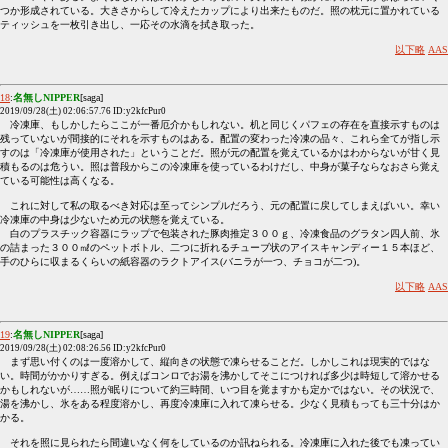
つか形成されている。大きさからして冷えたカップにより出来たものだ。照の枕元に置かれている
ティッシュを一枚引き出し、一応その水滴を拭き取った。
以下略
AAS
18
:
名無しNIPPER
[saga]
2019/09/28(土) 02:06:57.76 ID:y2kfcPur0
冷凍庫、もしかしたらここが一番厄介かもしれない。机と同じくパフェの存在を直接示すものは
残っていないが間接的にそれを示すものはある。配置の変わった冷凍の品々、これら全てが指し示
すのは「冷凍庫が使用された」ということだ。照が元の配置を覚えているかはわからないが甘く見
積もるのは危うい。照は普段からこの冷凍庫を使っているわけだし、中身が菓子ならなおさら覚え
ている可能性は高くなる。
これに対して私の取るべき対応は至ってシンプルだろう、元の配置に戻してしまえばいい。幸い
冷凍庫の中身は少ないため元の状態を覚えている。
白のプラスチック容器にラップで包装された豚肉推定３００ｇ、冷凍食品のグラタン四人前、氷
の詰まった３００㎖のペットボトル、二つに折れるチューブ状のアイスキャンディー１５本ほど、
手のひらに収まるくらいの紙容器のラクトアイス(バニラが一つ、チョコが二つ)。
以下略
AAS
19
:
名無しNIPPER
[saga]
2019/09/28(土) 02:08:26.56 ID:y2kfcPur0
まず思い付くのは一度溶かして、縦向きの状態で凍らせることだ。しかしこれは現実的ではな
い。時間がかかりすぎる。例えばコンロでお湯を沸かしてそこにつければ多少は時短して溶かせる
かもしれないが……照が眠りについて約三時間、いつ目を覚ますかも定かではない。その状況で、
湯を沸かし、氷をある程度溶かし、再度冷凍庫に入れて凍らせる。少なく見積もっても三十分はか
かる。
それを照に見られたら間違いなく何をしているのか訊ねられる。冷凍庫に入れた後でも凍ってい