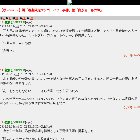
【咲－Saki－】照「春期限定マンゴーパフェ事件」菫「白糸台・春の陣」
�
↓
�
1-
�
覧
�
板
�
20
13
:
名無しNIPPER
[saga]
2019/09/28(土) 02:01:03.40 ID:y2kfcPur0
三人目の来訪者がチャイムを鳴らしたのは尭深が帰って一時間ほど後、そろそろ昼食時だろうと
いう時間帯だった。ミントブルーのショートヘア―、亦野誠子だ。
「弘世先輩こんにちは」
「亦野？」
以下略
AAS
14
:
名無しNIPPER
[saga]
2019/09/28(土) 02:02:09.72 ID:y2kfcPur0
水で石鹸の泡を洗い流しハンカチで拭きながら三人の元に戻る。すると、開口一番に亦野が主旨
の掴めない発言をした。
「あ、おかえりなさい。……ほら大星、だから言ったろ」
この一室から出たわけではないので、ただいまと言うのはなんだかしっくり来ない。二言目の意
味も図るべく私は何も返さず大星の反応を待つ。
以下略
AAS
15
:
名無しNIPPER
[saga]
2019/09/28(土) 02:02:53.10 ID:y2kfcPur0
今から一年前、私は新学期を転機として宇野沢先輩に提案をした。
『照にパンケーキを作るのを控えませんか？』