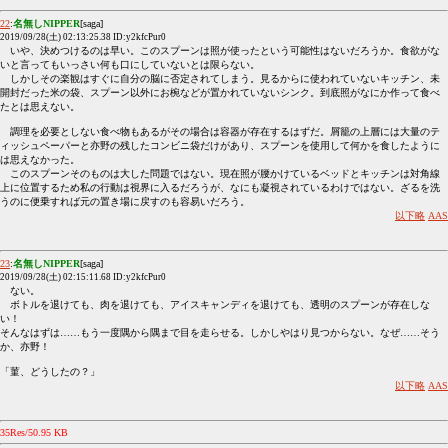
22
:
名無しNIPPER
[saga]
2019/09/28(土) 02:13:25.38 ID:y2kfcPur0
いや、決めつけるのは早い。このスプーンは照が使ったという可能性はないだろうか。食欲がな
いと言ってもいっさい何も口にしていないとは限らない。
しかしその楽観はすぐに自分の脳に否定されてしまう。見るからに使われていないキッチン、未
開封だった米の袋、スプーン以外にお椀などが置かれていないシンク。到底照がなにか作って食べ
たとは思えない。
調理を必要としない食べ物もあるがその場合は容器が存在するはずだ。屑籠の上層には大量のテ
ィッシュペーパーと亦野の残したコンビニ袋だけがあり、スプーンを使用して何かを食したように
は思えなかった。
このスプーンそのものは大した問題ではない。現在照が腰かけているベッドとキッチンは対角線
上に位置するため私の行動は視界に入るだろうが、なにも凝視されているわけではない。ざるを洗
うのに便乗すれば元の置き場に戻すのも容易いだろう。
以下略
AAS
23
:
名無しNIPPER
[saga]
2019/09/28(土) 02:15:11.68 ID:y2kfcPur0
ない。
ボトルを退けても、肉を退けても、アイスキャンディを退けても、透明のスプーンが存在しな
い！
そんなはずは……もう一度隅から隅まで目を走らせる。しかしやはり見つからない。なぜ……そう
か、亦野！
「菫、どうしたの？」
以下略
AAS
35Res/50.95 KB