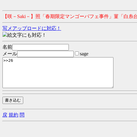
【咲－Saki－】照「春期限定マンゴーパフェ事件」菫「白糸
写メアップロードに対応！
絵文字にも対応！
名前
メール
sage
戻
規約
問