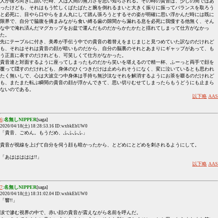
人が後ろ向きに躓いた時、人は人間の無力さを思い知らされる。その時の貴音は、少しの間ではあ
ったけども、それはもう忙しくばたばたと腕を倒れるまいと大きく振りに振ってバランスを取ろう
と必死に、目やら口やらをまん丸にして踏ん張ろうとするその姿が明確に思い浮かんだ時には既に
限界で、自分で脇腹を摘まみながら食い縛る歯の隙間から漏れる息を必死に我慢する他無く、そん
な中で淹れ済んだマグカップをお盆で運んだものだからかたかたと揺れてしまって仕方がなかっ
た。
先にテーブルに付き、美希が手伝う中での貴音の着替えをまじまじと見つめていた訳なのだけれど
も、それはそれは貴音の顔が暗いものだから、自分の脳裏のそれとあまりにギャップがあって、も
う正直に表すのだけれども、可笑しくて仕方がなかった。
貴音達と対面するように座ってしまったものだから笑いを堪えるので精一杯、ふーっと両手で顔を
覆って隠すのだけれども、身体のひくつきだけは止められそうになく、変に泣いているとも思われ
たく無いしで、心は大波立つ中身体は手持ち無沙汰なそれを解消するようにお茶を啜るのだけれど
も、またまた転ぶ瞬間の貴音の顔が浮かんできて、思い切りむせてしまったらもうどうにも止まら
ないのである。
以下略
AAS
6
:
名無しNIPPER
[saga]
2020/04/18(土) 18:28:53.16 ID:wxbkEhUW0
「貴音、ごめん。もうだめ、ふふふふ」
貴音が視線を上げて自分を伺う顔も暗かったから、とどめにとどめを刺されるようにして。
「あははははは!!」
以下略
AAS
7
:
名無しNIPPER
[saga]
2020/04/18(土) 18:31:02.04 ID:wxbkEhUW0
「響!!」
涙で滲む視界の中で、赤い顔の貴音が震えながら名前を呼んだ。