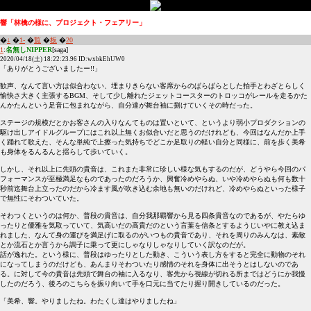
響「林檎の様に、プロジェクト・フェアリー」
�
↓
�
1-
�
覧
�
板
�
20
1
:
名無しNIPPER
[saga]
2020/04/18(土) 18:22:23.96 ID:wxbkEhUW0
「ありがとうございましたー!!」
歓声、なんて言い方は似合わない、埋まりきらない客席からのぱらぱらとした拍手とわざとらしく
愉快さ大きく主張するBGM、そして少し離れたジェットコースターのトロッコがレールを走るかた
んかたんという足音に包まれながら、自分達が舞台袖に捌けていくその時だった。
ステージの規模だとかお客さんの入りなんてものは置いといて、というより弱小プロダクションの
駆け出しアイドルグループにはこれ以上無くお似合いだと思うのだけれども、今回はなんだか上手
く踊れて歌えた、そんな単純で上擦った気持ちでどこか足取りの軽い自分と同様に、前を歩く美希
も身体をるんるんと揺らして歩いていく。
しかし、それ以上に先頭の貴音は、これまた非常に珍しい様な気もするのだが、どうやら今回のパ
フォーマンスが至極満足なものであったのだろうか、興奮冷めやらぬ、いや冷めやらぬも何も数十
秒前迄舞台上立ったのだから冷ます風が吹き込む余地も無いのだけれど、冷めやらぬといった様子
で無性にそわついていた。
そわつくというのは何か、普段の貴音は、自分我那覇響から見る四条貴音なのであるが、やたらゆ
ったりと優雅を気取っていて、気高いだの高貴だのという言葉を信条とするようじいやに教え込ま
れました、なんて身の運びを満足げに取るのがいつもの貴音であり、それを周りのみんなは、素敵
とか流石とか言うから調子に乗って更にしゃなりしゃなりしていく訳なのだが。
話が逸れた。という様に、普段はゆったりとした動き、こういう表し方をすると完全に動物のそれ
になってしまうのだけども、あんまりそわついたり感情のそれを身体に出そうとはしないのであ
る。に対して今の貴音は先頭で舞台の袖に入るなり、客先から視線が切れる所まではどうにか我慢
したのだろう、後ろのこちらを振り向いて手を口元に当てたり握り開きしているのだった。
「美希、響。やりましたね。わたくし達はやりましたね」