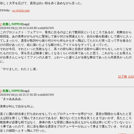
珍しく大手を広げて、貴音は白い頬を赤く染めながら言った。
SSWiki :
ss.vip2ch.com
2
:
名無しNIPPER
[saga]
2020/04/18(土) 18:24:55.84 ID:wxbkEhUW0
このプロジェクト・フェアリー、客先に出るのはこれで数回目というところであるが、初舞台から
前回迄、あの美希ががちがちに緊張して振り付けを間違えたり、自分が曲を勘違いして踊りに入っ
てしまったり、貴音が歌詞やら振り付けやら何もかもすっ飛ばしてただただ突っ立って手を振るだ
けの回があったり、絵に描いたような駆け出しアイドルをなぞってしまっていた。
それが今日、それといった失敗もなく、其々の持ち味と自負する歌やら踊りやらをしっかりこなせ
たものだから、実を言えば物凄く嬉しくなるくらいの出来であったと思う、これがもっとお客さん
がお客さんじゃなくてファンの人達で、ぶわーっと盛り上がる様な舞台であったら尚更良かったの
に。
「やりました、わたくし達」
以下略
AAS
3
:
名無しNIPPER
[saga]
2020/04/18(土) 18:25:57.85 ID:wxbkEhUW0
「きゃああああ」
美希が叫んで自分も叫ぶ。
直ぐに園の担当者と打ち合わせをしていたプロデューサーを呼びつけ、貴音が階段から落ちたと言
えば顔を青くして飛んできたわけであるが、動けないだとか気を失うとまではいかず、見たところ
救急車が必要な程ではなく、身体の色々な背面に痛みを訴えながらも頭は幸いに打っていないとい
う事であったので、目に涙を溜める貴音をプロデューサーがおぶって車まで運んでいき、そのまま
近くの病院へとすっ飛んで行った。