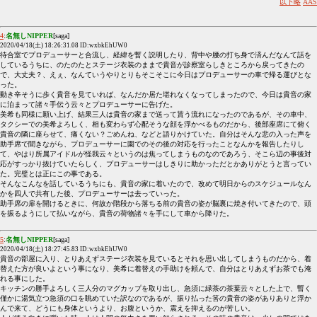
以下略
AAS
4
:
名無しNIPPER
[saga]
2020/04/18(土) 18:26:31.08 ID:wxbkEhUW0
待合室でプロデューサーと合流し、経緯を暫く説明したり、背中や腰の打ち身で済んだなんて話を
しているうちに、のたのたとステージ衣装のままで貴音が診察室らしきところから戻ってきたの
で、大丈夫？、えぇ、なんていうやりとりもそこそこに今日はプロデューサーの車で帰る運びとな
った。
動き辛そうに歩く貴音を見ていれば、なんだか居た堪れなくなってしまったので、今日は貴音の家
に泊まって諸々手伝う云々とプロデューサーに告げた。
美希も同様に願い上げ、結果三人は貴音の家まで送って貰う流れになったのであるが、その車中、
タクシーでの美希よろしく、相も変わらず心配そうな顔を浮かべるものだから、後部座席にて俯く
貴音の隣に座らせて、痛くない？ごめんね、などと語りかけていた。自分はそんな悲の入った声を
助手席で聞きながら、プロデューサーに園でのその後の対応を行ったことなんかを報告したりし
て、やはり所属アイドルが怪我云々というのは焦ってしまうものなのであろう、そこら辺の事後対
応がすっかり抜けていたらしく、プロデューサーはしきりに助かっただとかありがとうと言ってい
た。完璧とは正にこの事である。
そんなこんなを話しているうちにも、貴音の家に着いたので、改めて明日からのスケジュールなん
かを四人で共有した後、プロデューサーは去っていった。
助手席の扉を開けるときに、何故か階段から落ちる前の貴音の姿が脳裏に焼き付いてきたので、頭
を振るようにして払いながら、貴音の荷物諸々を手にして車から降りた。
5
:
名無しNIPPER
[saga]
2020/04/18(土) 18:27:45.83 ID:wxbkEhUW0
貴音の部屋に入り、とりあえずステージ衣装を見ているとそれを思い出してしまうものだから、着
替えた方が良いよという事になり、美希に着替えの手助けを頼んで、自分はとりあえずお茶でも淹
れる事にした。
キッチンの勝手よろしく三人分のマグカップを取り出し、急須に緑茶の茶葉云々とした上で、暫く
僅かに湯気立つ急須の口を眺めていた訳なのであるが、振り払った筈の貴音の姿がありありと浮か
んで来て、どうにも身体というより、お腹というか、震えを抑えるのが苦しい。