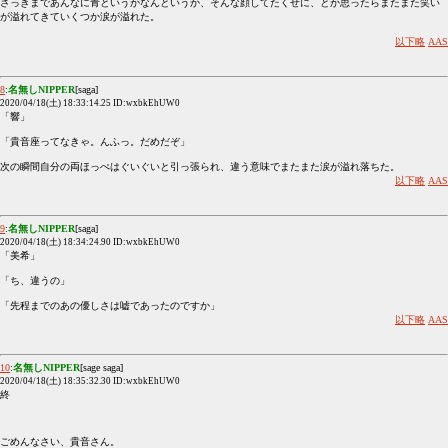
さっきまであんなに青というかなんというか、そんな顔してたくせに、とか思ったらまたまた笑い
が溢れてきていくつか涙が溢れた。
以下略
AAS
8
:
名無しNIPPER
[saga]
2020/04/18(土) 18:33:14.25 ID:wxbkEhUW0
「響」
「貴音座ってなきゃ。んふっ。だめだぞ」
次の瞬間自分の両ほっぺはぐいぐいと引っ張られ、違う意味でまたまた涙が溢れ落ちた。
以下略
AAS
9
:
名無しNIPPER
[saga]
2020/04/18(土) 18:34:24.90 ID:wxbkEhUW0
「美希」
「ち、違うの」
「先程までのあの優しさは嘘であったのですか」
以下略
AAS
10
:
名無しNIPPER
[sage saga]
2020/04/18(土) 18:35:32.30 ID:wxbkEhUW0
終
ごめんなさい、貴音さん。