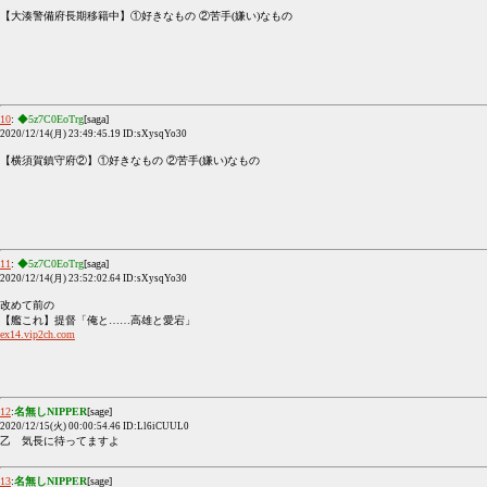
【大湊警備府長期移籍中】①好きなもの ②苦手(嫌い)なもの
10
:
◆5z7C0EoTrg
[saga]
2020/12/14(月) 23:49:45.19 ID:sXysqYo30
【横須賀鎮守府②】①好きなもの ②苦手(嫌い)なもの
11
:
◆5z7C0EoTrg
[saga]
2020/12/14(月) 23:52:02.64 ID:sXysqYo30
改めて前の
【艦これ】提督「俺と……高雄と愛宕」
ex14.vip2ch.com
12
:
名無しNIPPER
[sage]
2020/12/15(火) 00:00:54.46 ID:Ll6iCUUL0
乙 気長に待ってますよ
13
:
名無しNIPPER
[sage]