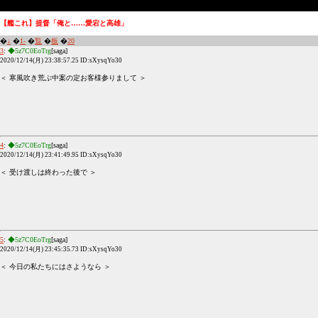
【艦これ】提督「俺と……愛宕と高雄」
�
↓
�
1-
�
覧
�
板
�
20
3
:
◆5z7C0EoTrg
[saga]
2020/12/14(月) 23:38:57.25 ID:sXysqYo30
＜ 寒風吹き荒ぶ中案の定お客様参りまして ＞
4
:
◆5z7C0EoTrg
[saga]
2020/12/14(月) 23:41:49.95 ID:sXysqYo30
＜ 受け渡しは終わった後で ＞
5
:
◆5z7C0EoTrg
[saga]
2020/12/14(月) 23:45:35.73 ID:sXysqYo30
＜ 今日の私たちにはさようなら ＞