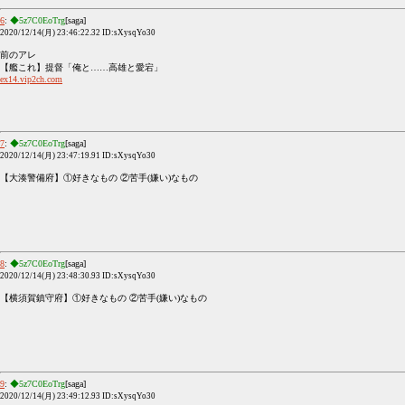
6
:
◆5z7C0EoTrg
[saga]
2020/12/14(月) 23:46:22.32 ID:sXysqYo30
前のアレ
【艦これ】提督「俺と……高雄と愛宕」
ex14.vip2ch.com
7
:
◆5z7C0EoTrg
[saga]
2020/12/14(月) 23:47:19.91 ID:sXysqYo30
【大湊警備府】①好きなもの ②苦手(嫌い)なもの
8
:
◆5z7C0EoTrg
[saga]
2020/12/14(月) 23:48:30.93 ID:sXysqYo30
【横須賀鎮守府】①好きなもの ②苦手(嫌い)なもの
9
:
◆5z7C0EoTrg
[saga]
2020/12/14(月) 23:49:12.93 ID:sXysqYo30