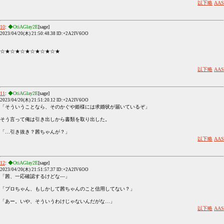
以下略
AAS
10
:
◆OtiAGlay2E
[sage]
2023/04/20(木) 21:50:48.38 ID:+2A2IV6OO
☆★☆★☆★☆★☆★☆★
以下略
AAS
11
:
◆OtiAGlay2E
[sage]
2023/04/20(木) 21:51:20.12 ID:+2A2IV6OO
「そういうことなら、そのかぐや姫様には求婚状が届いているぞ」
そう言って俺は引き出しから書類を取り出した。
「…引き抜き？茜ちゃんが？」
以下略
AAS
12
:
◆OtiAGlay2E
[sage]
2023/04/20(木) 21:51:57.37 ID:+2A2IV6OO
「茜、一応確認するけどな―」
「プロちゃん、もしかして茜ちゃんのこと信用してない？」
「あー。いや、そういうわけじゃないんだがな…」
以下略
AAS