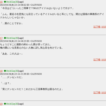
16
:
◆OtiAGlay2E
[sage]
2023/04/20(木) 21:54:08.62 ID:+2A2IV6OO
「今日はどういったご用事で？961のアイドルはいないようですが？」
「ふん。最近小生意気にも目立っているアイドルがいると耳にしてな。聞けば貴様の事務所のアイ
ドルらしいじゃないか」
「…茜のことですか」
以下略
AAS
17
:
◆OtiAGlay2E
[sage]
2023/04/20(木) 21:54:40.23 ID:+2A2IV6OO
ちょうどそこに撮影の終わった茜が戻ってきた。
俺の隣にいる見覚えのない人物に訝し気な目を向けている。
「ああ、この人は―」
以下略
AAS
18
:
◆OtiAGlay2E
[sage]
2023/04/20(木) 21:55:11.99 ID:+2A2IV6OO
「……ナンセンスだ」
「…は？」
「実にナンセンスだ！これだから三流事務所は困るのだよ」
以下略
AAS
19
:
◆OtiAGlay2E
[sage]