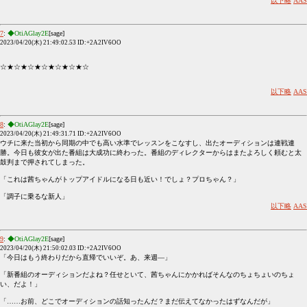
以下略
AAS
7
:
◆OtiAGlay2E
[sage]
2023/04/20(木) 21:49:02.53 ID:+2A2IV6OO
☆★☆★☆★☆★☆★☆★☆
以下略
AAS
8
:
◆OtiAGlay2E
[sage]
2023/04/20(木) 21:49:31.71 ID:+2A2IV6OO
ウチに来た当初から同期の中でも高い水準でレッスンをこなすし、出たオーディションは連戦連
勝。今日も彼女が出た番組は大成功に終わった。番組のディレクターからはまたよろしく頼むと太
鼓判まで押されてしまった。
「これは茜ちゃんがトップアイドルになる日も近い！でしょ？プロちゃん？」
「調子に乗るな新人」
以下略
AAS
9
:
◆OtiAGlay2E
[sage]
2023/04/20(木) 21:50:02.03 ID:+2A2IV6OO
「今日はもう終わりだから直帰でいいぞ。あ、来週―」
「新番組のオーディションだよね？任せといて、茜ちゃんにかかればそんなのちょちょいのちょ
い、だよ！」
「……お前、どこでオーディションの話知ったんだ？まだ伝えてなかったはずなんだが」