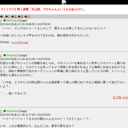
【ミリマス】野々原茜「今は昔、プロちゃんというものありけり」
�
↓
�
1-
�
覧
�
板
�
20
1
:
◆OtiAGlay2E
[sage]
2023/04/20(木) 21:35:18.86 ID:+2A2IV6OO
「へーい、そこのカレシ―？もしかして、茜ちゃんを探してるんじゃないかにゃ？」
ー出会いがしらにそう声をかけてきたのは、確か彼女の方からだった。
SSWiki :
ss.vip2ch.com
2
:
◆OtiAGlay2E
[sage]
2023/04/20(木) 21:46:00.55 ID:+2A2IV6OO
社長から新プロジェクトの始動を命じられ、そのメンバーを集めるべく街中にスカウトへと駆り出
していた時のこと。スカウトとは言ってもそう簡単に目を惹かれるような逸材に出会えるわけでも
なく、諦めて事務所で次のオーディションの準備に取り掛かろうと思っていたその時、トントンと
背後から肩をたたかれた。
「いやあ、どうやらその顔は茜ちゃんが超必要って感じの顏だね？今なら相談に乗ってあげてもい
いよ？」
「……急いでるんで」
以下略
AAS
3
:
◆OtiAGlay2E
[sage]
2023/04/20(木) 21:46:32.27 ID:+2A2IV6OO
「ヘイヘイヘーイ！？まさかの茜ちゃんをスルー！？ひどくない！？」
いや、これが最善択だろ。なんだこれ、新手の客引きか？