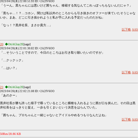
2023/04/20(木) 22:00:51.93 ID:+2A2IV6OO
「うーん。黒ちゃんには悪いけど茜ちゃん、移籍する気なんてこれっぽっちもないんだにゃ？」
「黒ちゃ…！？…コホン。聞けば私以外のところからも引き抜きのオファーが来ていたそうじゃな
いか。まあ、どこに引き抜かれようと私が手に入れる予定だったのだがね」
「なっ！？黒井社長、まさか貴方…」
以下略
AAS
20
:
◆OtiAGlay2E
[sage]
2023/04/20(木) 22:01:30.82 ID:+2A2IV6OO
「…そういうことですので、今日のところはお引き取り願いたいのですが」
「…クックック」
「…はい？」
以下略
AAS
21
:
◆OtiAGlay2E
[sage]
2023/04/20(木) 22:02:21.08 ID:+2A2IV6OO
「あのさー」
黒井社長が勝ち誇った様子で喋っているところに横槍を入れるように茜が口を挟んだ。その目は黒
井社長をはっきりと捉え、一歩も引くまいという決意をはらんでいた。
「茜ちゃん、プロちゃんと一緒じゃないとアイドルやめるつもりなんだよね」
以下略
AAS
50Res/28.86 KB