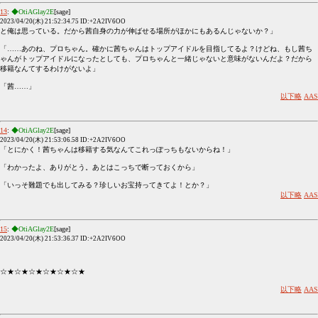
13
:
◆OtiAGlay2E
[sage]
2023/04/20(木) 21:52:34.75 ID:+2A2IV6OO
と俺は思っている。だから茜自身の力が伸ばせる場所がほかにもあるんじゃないか？」
「……あのね、プロちゃん。確かに茜ちゃんはトップアイドルを目指してるよ？けどね、もし茜ち
ゃんがトップアイドルになったとしても、プロちゃんと一緒じゃないと意味がないんだよ？だから
移籍なんてするわけがないよ」
「茜……」
以下略
AAS
14
:
◆OtiAGlay2E
[sage]
2023/04/20(木) 21:53:06.58 ID:+2A2IV6OO
「とにかく！茜ちゃんは移籍する気なんてこれっぽっちもないからね！」
「わかったよ、ありがとう。あとはこっちで断っておくから」
「いっそ難題でも出してみる？珍しいお宝持ってきてよ！とか？」
以下略
AAS
15
:
◆OtiAGlay2E
[sage]
2023/04/20(木) 21:53:36.37 ID:+2A2IV6OO
☆★☆★☆★☆★☆★☆★
以下略
AAS