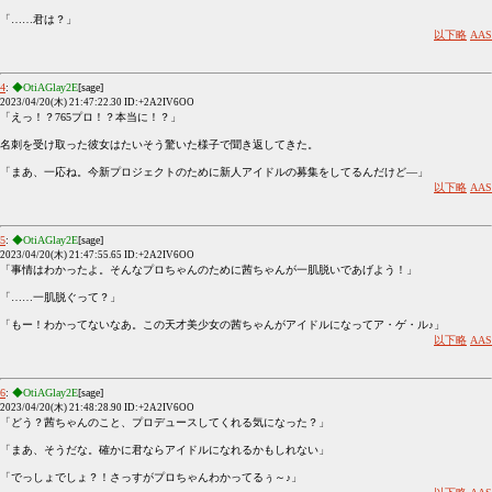
「……君は？」
以下略
AAS
4
:
◆OtiAGlay2E
[sage]
2023/04/20(木) 21:47:22.30 ID:+2A2IV6OO
「えっ！？765プロ！？本当に！？」
名刺を受け取った彼女はたいそう驚いた様子で聞き返してきた。
「まあ、一応ね。今新プロジェクトのために新人アイドルの募集をしてるんだけど―」
以下略
AAS
5
:
◆OtiAGlay2E
[sage]
2023/04/20(木) 21:47:55.65 ID:+2A2IV6OO
「事情はわかったよ。そんなプロちゃんのために茜ちゃんが一肌脱いであげよう！」
「……一肌脱ぐって？」
「もー！わかってないなあ。この天才美少女の茜ちゃんがアイドルになってア・ゲ・ル♪」
以下略
AAS
6
:
◆OtiAGlay2E
[sage]
2023/04/20(木) 21:48:28.90 ID:+2A2IV6OO
「どう？茜ちゃんのこと、プロデュースしてくれる気になった？」
「まあ、そうだな。確かに君ならアイドルになれるかもしれない」
「でっしょでしょ？！さっすがプロちゃんわかってるぅ～♪」