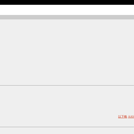
以下略
AAS