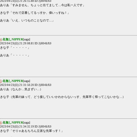
2023/04/23(日) 21:26:15.88 ID:JjH04IrX0
ありあ「すみません、ちょっと出てまして…今は私一人です」
きな子「それで店番してるっすか、偉いっすね！」
ありあ「いえ、いつものことなので…」
4
:
名無しNIPPER
[saga]
2023/04/23(日) 21:29:08.81 ID:JjH04IrX0
きな子「・・・・・」
ありあ「・・・・・」
5
:
名無しNIPPER
[saga]
2023/04/23(日) 21:31:50.20 ID:JjH04IrX0
ありあ（なんか…気まずい…）
きな子（先輩の妹って、どう接していいかわからないっす、先輩早く帰ってこないかな…）
6
:
名無しNIPPER
[saga]
2023/04/23(日) 21:34:32.19 ID:JjH04IrX0
きな子「そりゃあもちろん立派な先輩っす！」