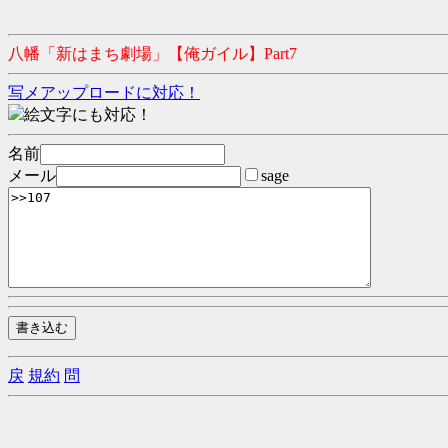
八幡「新はまち劇場」【俺ガイル】Part7
写メアップロードに対応！
絵文字にも対応！
名前
メール
sage
戻
規約
問