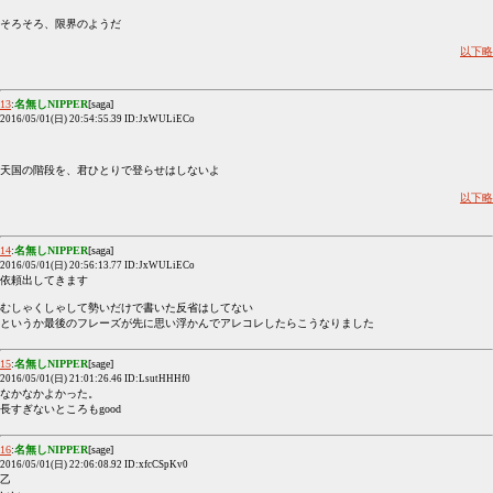
そろそろ、限界のようだ
以下略
13
:
名無しNIPPER
[saga]
2016/05/01(日) 20:54:55.39 ID:JxWULiECo
天国の階段を、君ひとりで登らせはしないよ
以下略
14
:
名無しNIPPER
[saga]
2016/05/01(日) 20:56:13.77 ID:JxWULiECo
依頼出してきます
むしゃくしゃして勢いだけで書いた反省はしてない
というか最後のフレーズが先に思い浮かんでアレコレしたらこうなりました
15
:
名無しNIPPER
[sage]
2016/05/01(日) 21:01:26.46 ID:LsutHHHf0
なかなかよかった。
長すぎないところもgood
16
:
名無しNIPPER
[sage]
2016/05/01(日) 22:06:08.92 ID:xfcCSpKv0
乙