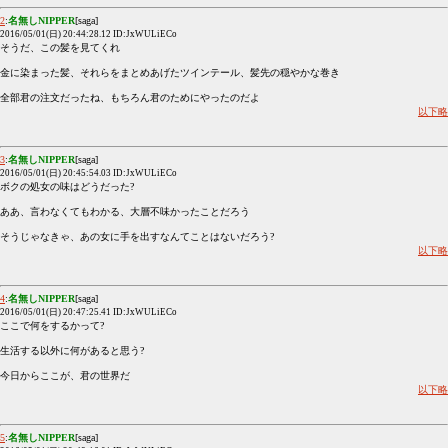
2
:
名無しNIPPER
[saga]
2016/05/01(日) 20:44:28.12 ID:JxWULiECo
そうだ、この髪を見てくれ
金に染まった髪、それらをまとめあげたツインテール、髪先の穏やかな巻き
全部君の注文だったね、もちろん君のためにやったのだよ
以下略
3
:
名無しNIPPER
[saga]
2016/05/01(日) 20:45:54.03 ID:JxWULiECo
ボクの処女の味はどうだった?
ああ、言わなくてもわかる、大層不味かったことだろう
そうじゃなきゃ、あの女に手を出すなんてことはないだろう?
以下略
4
:
名無しNIPPER
[saga]
2016/05/01(日) 20:47:25.41 ID:JxWULiECo
ここで何をするかって?
生活する以外に何があると思う?
今日からここが、君の世界だ
以下略
5
:
名無しNIPPER
[saga]