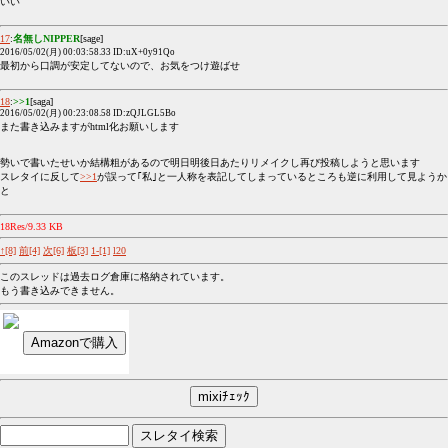
いい
17
:
名無しNIPPER
[sage]
2016/05/02(月) 00:03:58.33 ID:uX+0y91Qo
最初から口調が安定してないので、お気をつけ遊ばせ
18
:
>>1
[saga]
2016/05/02(月) 00:23:08.58 ID:zQJLGL5Bo
また書き込みますがhtml化お願いします
勢いで書いたせいか結構粗があるので明日明後日あたりリメイクし再び投稿しようと思います
スレタイに反して
>>1
が誤って｢私｣と一人称を表記してしまっているところも逆に利用して見ようか
と
18Res/9.33 KB
↑[8]
前[4]
次[6]
板[3]
1-[1]
l20
このスレッドは過去ログ倉庫に格納されています。
もう書き込みできません。