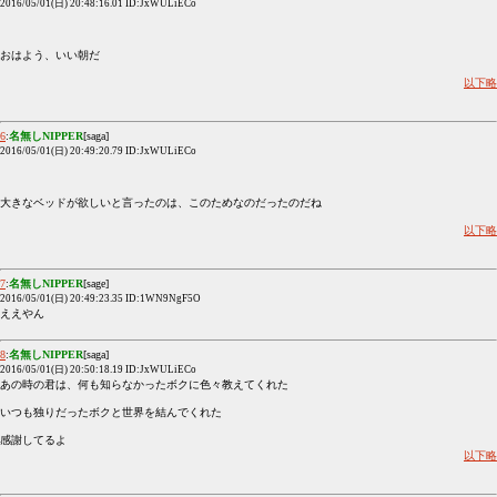
2016/05/01(日) 20:48:16.01 ID:JxWULiECo
おはよう、いい朝だ
以下略
6
:
名無しNIPPER
[saga]
2016/05/01(日) 20:49:20.79 ID:JxWULiECo
大きなベッドが欲しいと言ったのは、このためなのだったのだね
以下略
7
:
名無しNIPPER
[sage]
2016/05/01(日) 20:49:23.35 ID:1WN9NgF5O
ええやん
8
:
名無しNIPPER
[saga]
2016/05/01(日) 20:50:18.19 ID:JxWULiECo
あの時の君は、何も知らなかったボクに色々教えてくれた
いつも独りだったボクと世界を結んでくれた
感謝してるよ
以下略