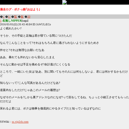
過去ログ - ボクっ娘｢おはよう｣
�
↓
�
1-
�
覧
�
板
�
20
1
:
名無しNIPPER
[saga]
2016/05/01(日) 20:43:40.84 ID:JxWULiECo
よく眠れたかい?
そうか、その手錠と足枷は君が寝ている間につけたんだ
なんでこんなことをって?それはもちろん君に逃げられないようにするためさ
外せと?それは無理なお願いだなあ
ああ、暴れても外れないから安心したまえ
そんなに動かせば手足を痛めるぞ?余計逃げにくくなる
ところで、一緒にいた女は?ああ、別に聞いてもその人には何もしないよ、君には何かするかもだけ
ど
知らないって?こんな写真があるんだけどなあ?
道案内をしただけ?じゃあこのメールの履歴は?
なぜそのメールを?しかも裏アドレスなのになぜ?って顔をしてるね、ちょっと小細工させてもらった
だけだよ
呆れるよ君には、ボクは物事を徹底的にやるタイプだと知っているはずなのに
SSWiki :
ss.vip2ch.com