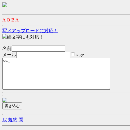
A O B A
写メアップロードに対応！
絵文字にも対応！
名前
メール
sage
戻
規約
問