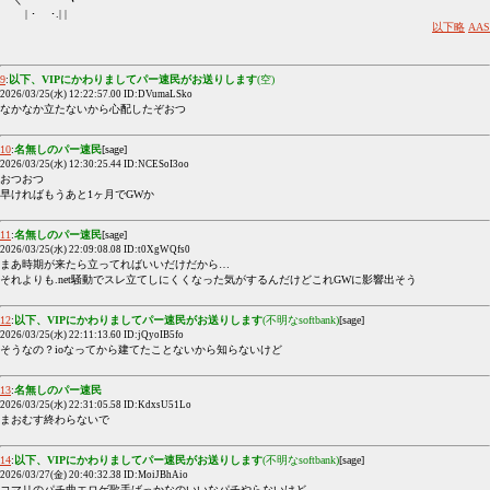
| ･ ･.| |
以下略
AAS
9
:
以下、VIPにかわりましてパー速民がお送りします
(空)
2026/03/25(水) 12:22:57.00 ID:DVumaLSko
なかなか立たないから心配したぞおつ
10
:
名無しのパー速民
[sage]
2026/03/25(水) 12:30:25.44 ID:NCESoI3oo
おつおつ
早ければもうあと1ヶ月でGWか
11
:
名無しのパー速民
[sage]
2026/03/25(水) 22:09:08.08 ID:t0XgWQfs0
まあ時期が来たら立ってればいいだけだから…
それよりも.net騒動でスレ立てしにくくなった気がするんだけどこれGWに影響出そう
12
:
以下、VIPにかわりましてパー速民がお送りします
(不明なsoftbank)
[sage]
2026/03/25(水) 22:11:13.60 ID:jQyoIB5fo
そうなの？ioなってから建てたことないから知らないけど
13
:
名無しのパー速民
2026/03/25(水) 22:31:05.58 ID:KdxsU51Lo
まおむす終わらないで
14
:
以下、VIPにかわりましてパー速民がお送りします
(不明なsoftbank)
[sage]
2026/03/27(金) 20:40:32.38 ID:MoiJBhAio
コマリのパチ曲エロゲ歌手ばっかなのいいなパチやらないけど