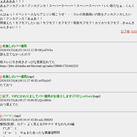
ぁああああ！！！
あぁクンカクンカ！クンカクンカ！スーハースーハー！スーハースーハー！いい歌だなぁ…くんく
ん
んはぁっ！イベント一人ならアニソン聴こうぜ・・・スレの良曲揃いの歌をクンカクンカしたい
お！クンカクンカ！あぁあ！！
間違えた！モフモフしたいお！モフモフ！モフモフ！歌歌モフモフ！カリカリモフモフ…きゅんき
ゅんきゅい！！
以下略
AAS
5
:
名無しのパー速民
2026/03/25(水) 01:34:51.12 ID:6KyaZWfro
誰も立てなかったので
前スレに引き続きざっぴな更新忘れてた
https://jbbs.shitaraba.net/bbs/read.cgi/radio/29808/1755442253/
6
:
名無しのパー速民
[sage]
2026/03/25(水) 09:11:27.46 ID:xt0TejsbO
たておつ
7
:
以下、VIPにかわりましてパー速民がお送りします
(不明なsoftbank)
[sage]
2026/03/25(水) 09:27:43.86 ID:jQyoIB5fo
おつ震えてた
8
:
パーマン
[age]
2026/03/25(水) 09:34:47.43 ID:uuLJffHDO
愉悦(笑)部。ログ～ よく見えるｱｽｷｰｱｰﾄ･すなわちAA編
l''!,彡⌒ ミ
| |(´･ω･｀) やぁまた会ったな糞嫌儲野郎
＼ ヽ