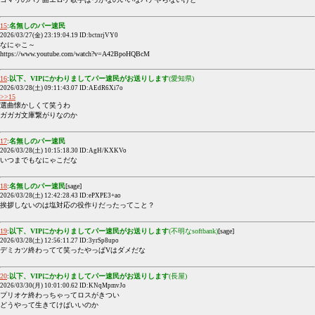
15
:
名無しのパー速民
2026/03/27(金) 23:19:04.19 ID:bctnrjVY0
なにゃこ～
https://www.youtube.com/watch?v=A42BpoHQBcM
16
:
以下、VIPにかわりましてパー速民がお送りします
(愛知県)
2026/03/28(土) 09:11:43.07 ID:AEdR6Xi7o
>>15
選曲懐かしくて笑うわ
ガガガ文庫繋がりなのか
17
:
名無しのパー速民
2026/03/28(土) 10:15:18.30 ID:AgH/KXKVo
いつまでもなにゃこだな
18
:
名無しのパー速民
[sage]
2026/03/28(土) 12:42:28.43 ID:ePXPE3+ao
挨拶しないのは塩対応の役作りだったってこと？
19
:
以下、VIPにかわりましてパー速民がお送りします
(不明なsoftbank)
[sage]
2026/03/28(土) 12:56:11.27 ID:3yrSp8upo
デミカツ終わってて笑ったやっぱVはダメだな
20
:
以下、VIPにかわりましてパー速民がお送りします
(長屋)
2026/03/30(月) 10:01:00.62 ID:KNqMpmvJo
プリオケ終わっちゃってロスがきつい
どうやって生きてけばいいのか