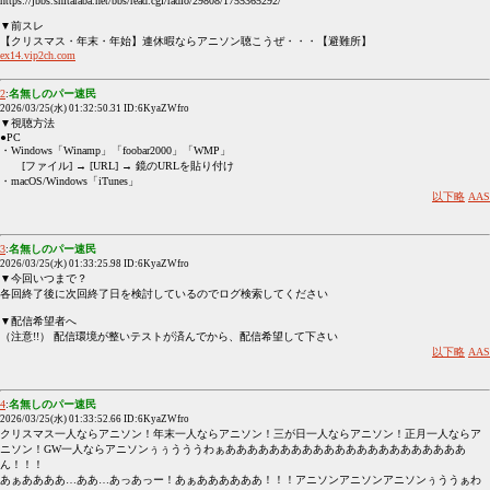
https://jbbs.shitaraba.net/bbs/read.cgi/radio/29808/1755365292/
▼前スレ
【クリスマス・年末・年始】連休暇ならアニソン聴こうぜ・・・【避難所】
ex14.vip2ch.com
2
:
名無しのパー速民
2026/03/25(水) 01:32:50.31 ID:6KyaZWfro
▼視聴方法
●PC
・Windows「Winamp」「foobar2000」「WMP」
[ファイル] → [URL] → 鏡のURLを貼り付け
・macOS/Windows「iTunes」
以下略
AAS
3
:
名無しのパー速民
2026/03/25(水) 01:33:25.98 ID:6KyaZWfro
▼今回いつまで？
各回終了後に次回終了日を検討しているのでログ検索してください
▼配信希望者へ
（注意!!） 配信環境が整いテストが済んでから、配信希望して下さい
以下略
AAS
4
:
名無しのパー速民
2026/03/25(水) 01:33:52.66 ID:6KyaZWfro
クリスマス一人ならアニソン！年末一人ならアニソン！三が日一人ならアニソン！正月一人ならア
ニソン！GW一人ならアニソンぅぅうううわぁああああああああああああああああああああああ
ん！！！
あぁああああ…ああ…あっあっー！あぁああああああ！！！アニソンアニソンアニソンぅううぁわ