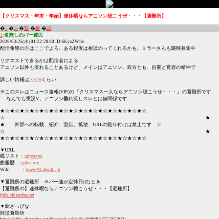
【クリスマス・年末・年始】連休暇ならアニソン聴こうぜ・・・【避難所】
�
↓
�
1-
�
覧
�
板
�
20
1
:
名無しのパー速民
2026/03/25(水) 01:32:28.80 ID:6KyaZWfro
配信希望の方はここでよろ。ある程度は相談のってくれるかも。ミラーさんも随時募集中
リクエストできるかは配信者による
アニソン以外も流れることあるけど、メインはアニソン。双方とも、自重と寛容の精神で
詳しい情報は
>>2-6
くらい
※このスレはニュース速報(VIP)の『クリスマス一人ならアニソン聴こうぜ・・・』の避難所です
なんでも実況V、アニソン垂れ流しスレとは無関係です
★☆★☆★☆★☆★☆★☆★☆★☆★☆★☆★☆★☆★☆★☆★☆
☆ ★
★ 外部への転載、紹介、宣伝、拡散、URLの貼り付けは禁止です ☆
☆ ★
★☆★☆★☆★☆★☆★☆★☆★☆★☆★☆★☆★☆★☆★☆★☆
▼URL
鏡リスト：
ggtea.org
曲履歴 ：
ggtea.org
Wiki ：
www40.atwiki.jp
▼避難所の避難所 ※パー速が定休日()なとき
【避難所の】連休暇ならアニソン聴こうぜ・・・【避難所】
jbbs.shitaraba.net
▼新ざっぴな
雑談避難所