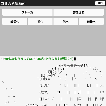
ゴミＡＡ集積所
URI
スレ一覧
書き込む
最初へ
前へ
次へ
最後へ
1:
VIPにかわりましてGEPPERがお送りします(仮鯖です)
[]
_ ＿ ＿
rｧfｯ'斗分分分分チﾓ㍉
__f彡イ＞r''"´ ｀ "'' ﾐﾒ-､
__f;ｨ升≠シ''／ . ヽ ｀ヾ、
_｛i:辻;ｯ少′/ , / l ゜ ＼
｛i:辻ﾒﾂ/ / , ｜ ! : ゜ ヽ
ヽ
｛辻ﾒﾘ/ .′ |:ｌ ||| | |:ｌ |! ぃ,
ヽ :,
｛辻ﾘ/, ::l |:| ||l 川 |.| l| ｌ:!
:. :,
（{ｉ//.: / ,::|l |:| |l/// |:| |! l:|!
}ｉ ＼
に二ﾆ//′/ /:/{l ｌ:| l'//:: ,. 斗ﾋﾆｶ j:l| l:| ! lv′