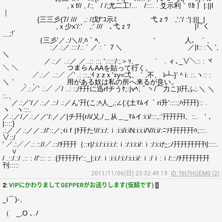
,ｘf// , /:; / /;尤二工!... /:::. . 爻示利｀ﾘｶ｜ |:||l
｜
{三三彡(7/ /// ,: /戊f“ﾕ示ﾐ 弋ｚﾂ ,':'/ :′|:|||_|
,ｘ少x'/:' ,:' /// ､弋ｚﾂ |｢`く
＿;!´
｛三彡'／.:/＼//,ﾊ｀ﾍ, ' 人､ ` 、
:／.:／.:::/.:｀／ :｀７＼ ／|l:: :＼ ',
＼
／.:／ ..:／ ／..:: ::; ':::::/:;＞ｯ, _ ´ . ィ､_∨＼:: : ヾ
＼ ＼ つまらんAAを貼って行く。
／.:／ ..:／ ／' .: ::,;ｲｚzｘ'ｪy=弌、｀,不、 ﾚ┴‐}'＾i: ::.ヽ:: :
＼｀ 、 、 用がある奴は私の所へ来るが良い。
／.:／' .:／ ／/ ..: :;/ﾁ幵に迅rfチうｹ;:|vﾍ;＾ヽ/⌒力こ}l幵ふ;.＼ ＼
::.、
／.:／'/／.:／.::/ .:／ん'幵(こ;ﾊ人_,;∠{:{土ﾏﾑイ｀ri升'::::;ﾊ幵幵}:: .
ヽ ヽ:::.
／.:／/／.:／／'/:／／|チ幵{r/i/乂,/＿从＿_ﾏﾑイ:i:i/:::,:'幵幵幵l、::. '，
|::::}
.:／ ／.:／／.://'::／;ｨiｆ|ﾁ幵た!//:i:/:ｉ:i:i/i:iN:i:i:i/V/i:i/:ﾆｿﾁ幵幵幵ﾊ;:::.
∨::/
' ／.:／／.: :://／.::/ﾁ幵幵｛::r|/:i:/:i:i:i:/:ｉ:/:i:i:i/:ｉ:/:i:iた;ﾉ幵幵幵幵刊::::.
∨
/ .::/.:/ .:: : //'::: :: :{幵幵幵r'::_|:i:/:ｉ:i:i:/:i:/:i:i:i/:ｉ:/ｉ:ｉ/:::/ﾁ幵幵幵幵
刊:::::
2011/11/06(日) 23:32:49.19
ID: f6t7HOEM0 (2)
2:
VIPにかわりましてGEPPERがお送りします(仮鯖です)
[]
_i⌒)-、
（ _,O ､.ﾉ