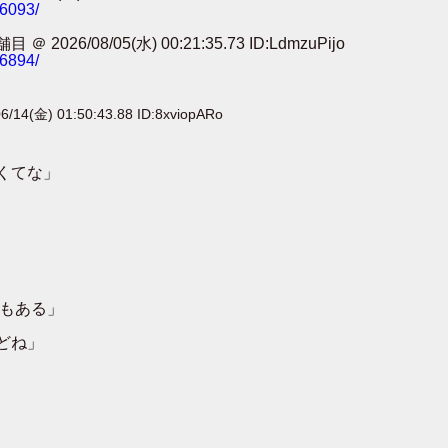
86093/
8/05(水) 00:21:35.73 ID:LdmzuPijo
56894/
6/14(金) 01:50:43.88 ID:8xviopARo
くてな」
面もある」
どね」