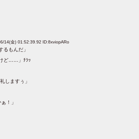
6/14(金) 01:52:39.92 ID:8xviopARo
するもんだ」
ど……」ﾁﾗｯ
礼しますぅ」
かぁ！」