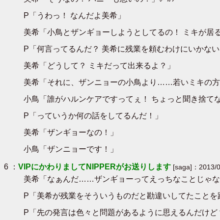
P「うわっ！ なんだよ美希」
美希「小鳥とザンギョーしようとしてるの！ ミキが居
P「何言ってるんだ？ 美希に残業を頼むわけにいかな
美希「どうして？ ミキだって出来るよ？」
美希「それに、ザンニョーの小鳥より……若いミキの方
小鳥「誰がハルンケアですってぇ！ ちょっと聞き捨て
P「っていうか何の話をしてるんだ！」
美希「ザンギョーなの！」
小鳥「ザンニョーです！」
6 ：
VIPにかわりましてNIPPERがお送りします
[saga]：2013/0
美希「なぁんだ……ザンギョーってえっちなことじゃな
P「美希が残業をそういうものだと勘違いしてたことを
P「先の発言は色々と問題があるように思えるんだけど