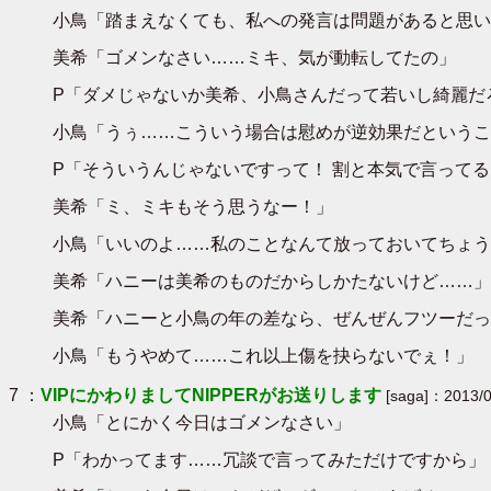
小鳥「踏まえなくても、私への発言は問題があると思い
美希「ゴメンなさい……ミキ、気が動転してたの」
P「ダメじゃないか美希、小鳥さんだって若いし綺麗だ
小鳥「うぅ……こういう場合は慰めが逆効果だというこ
P「そういうんじゃないですって！ 割と本気で言って
美希「ミ、ミキもそう思うなー！」
小鳥「いいのよ……私のことなんて放っておいてちょう
美希「ハニーは美希のものだからしかたないけど……」
美希「ハニーと小鳥の年の差なら、ぜんぜんフツーだっ
小鳥「もうやめて……これ以上傷を抉らないでぇ！」
7 ：
VIPにかわりましてNIPPERがお送りします
[saga]：2013/0
小鳥「とにかく今日はゴメンなさい」
P「わかってます……冗談で言ってみただけですから」