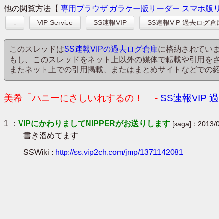
他の閲覧方法【
専用ブラウザ
ガラケー版リーダー
スマホ版
↓
VIP Service
SS速報VIP
SS速報VIP 過去ログ倉
このスレッドは
SS速報VIPの過去ログ倉庫
に格納されてい
もし、このスレッドをネット上以外の媒体で転載や引用を
またネット上での引用掲載、またはまとめサイトなどでの
美希「ハニーにさしいれするの！」 -
SS速報VIP
1 ：
VIPにかわりましてNIPPERがお送りします
[saga]：2013/0
書き溜めてます
SSWiki :
http://ss.vip2ch.com/jmp/1371142081