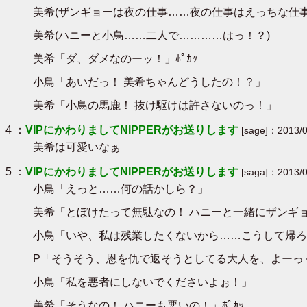
美希(ザンギョーは夜の仕事……夜の仕事はえっちな仕事
美希(ハニーと小鳥……二人で…………はっ！？)
美希「ダ、ダメなのーッ！」ﾎﾟｶｯ
小鳥「あいだっ！ 美希ちゃんどうしたの！？」
美希「小鳥の馬鹿！ 抜け駆けは許さないのっ！」
4 ：
VIPにかわりましてNIPPERがお送りします
[sage]：2013/0
美希は可愛いなぁ
5 ：
VIPにかわりましてNIPPERがお送りします
[saga]：2013/0
小鳥「えっと……何の話かしら？」
美希「とぼけたって無駄なの！ ハニーと一緒にザンギ
小鳥「いや、私は残業したくないから……こうして帰ろ
P「そうそう、恩を仇で返そうとしてる大人を、よーっ
小鳥「私を悪者にしないでくださいよぉ！」
美希「そうなの！ ハニーも悪いの！」ﾎﾟｶｯ