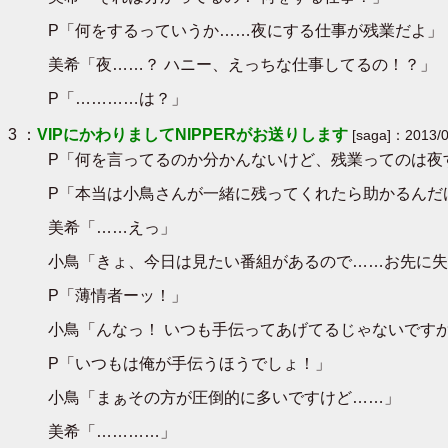
P「何をするっていうか……夜にする仕事が残業だよ」
美希「夜……？ ハニー、えっちな仕事してるの！？」
P「…………は？」
3 ：
VIPにかわりましてNIPPERがお送りします
[saga]：2013/0
P「何を言ってるのか分かんないけど、残業ってのは夜
P「本当は小鳥さんが一緒に残ってくれたら助かるんだけ
美希「……えっ」
小鳥「きょ、今日は見たい番組があるので……お先に失
P「薄情者ーッ！」
小鳥「んなっ！ いつも手伝ってあげてるじゃないです
P「いつもは俺が手伝うほうでしょ！」
小鳥「まぁその方が圧倒的に多いですけど……」
美希「…………」