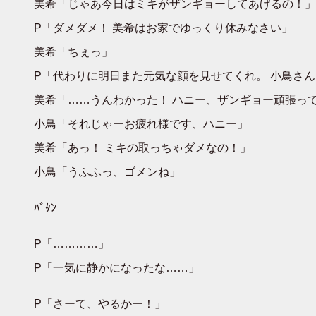
美希「じゃあ今日はミキがザンギョーしてあげるの！」
P「ダメダメ！ 美希はお家でゆっくり休みなさい」
美希「ちぇっ」
P「代わりに明日また元気な顔を見せてくれ。 小鳥さ
美希「……うんわかった！ ハニー、ザンギョー頑張っ
小鳥「それじゃーお疲れ様です、ハニー」
美希「あっ！ ミキの取っちゃダメなの！」
小鳥「うふふっ、ゴメンね」
ﾊﾞﾀﾝ
P「…………」
P「一気に静かになったな……」
P「さーて、やるかー！」