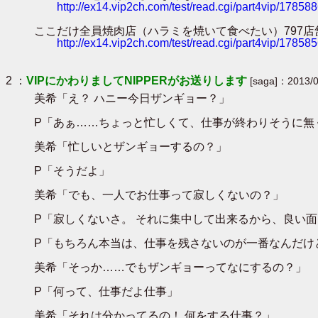
http://ex14.vip2ch.com/test/read.cgi/part4vip/17858
ここだけ全員焼肉店（ハラミを焼いて食べたい）797店舗目 ＠ 2026/0
http://ex14.vip2ch.com/test/read.cgi/part4vip/17858
2 ：
VIPにかわりましてNIPPERがお送りします
[saga]：2013/0
美希「え？ ハニー今日ザンギョー？」
P「あぁ……ちょっと忙しくて、仕事が終わりそうに無
美希「忙しいとザンギョーするの？」
P「そうだよ」
美希「でも、一人でお仕事って寂しくないの？」
P「寂しくないさ。 それに集中して出来るから、良い
P「もちろん本当は、仕事を残さないのが一番なんだけ
美希「そっか……でもザンギョーってなにするの？」
P「何って、仕事だよ仕事」
美希「それは分かってるの！ 何をする仕事？」