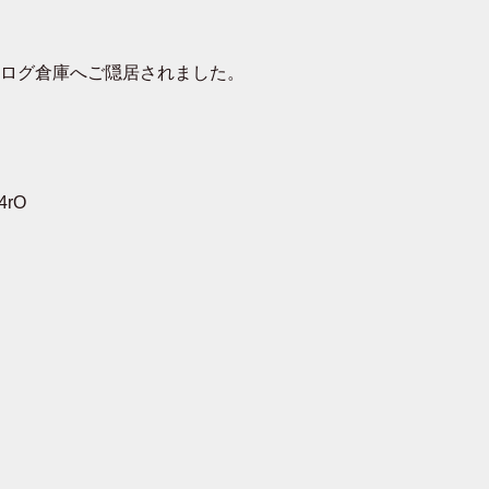
去ログ倉庫へご隠居されました。
4rO