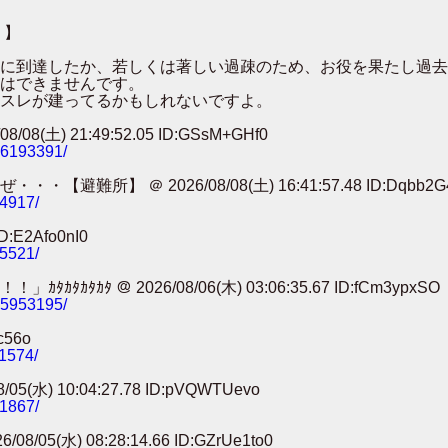
 】
００に到達したか、若しくは著しい過疎のため、お役を果たし過
はできませんです。
スレが建ってるかもしれないですよ。
 21:49:52.05 ID:GSsM+GHf0
786193391/
 ＠ 2026/08/08(土) 16:41:57.48 ID:Dqbb2G
74917/
:E2Afo0nI0
25521/
 ＠ 2026/08/06(木) 03:06:35.67 ID:fCm3ypxSO
785953195/
c56o
11574/
) 10:04:27.78 ID:pVQWTUevo
91867/
) 08:28:14.66 ID:GZrUe1to0