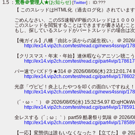
1.5 ：
荒巻＠管理人★
(お知らせ)
[
Twitter
]： ID:???
【 このスレッドはHTML化（過去ログ化）されています
ごめんなさい、このSS速報VIP板のスレッドは１０
このスレッドを閲覧することはできますが書き込むこと
もし、探しているスレッドがパートスレッドの場合は次
【俺ガイル】八幡「由比ヶ浜からの誕生祝い」 ＠ 2026/08/08(土)
http://ex14.vip2ch.com/test/read.cgi/news4ssnip/1
【クリスマス・年末・年始】連休暇ならアニソン聴こうぜ・・・【避難所】
http://ex14.vip2ch.com/test/read.cgi/part4vip/17861
パー速でパズドラ★314 ＠ 2026/08/06(木) 23:12:01.74 ID
http://ex14.vip2ch.com/test/read.cgi/part4vip/17860
光彦「ヴピピ！炎上したやつを叩くの面白いですねえ！！！」ｶﾀｶﾀｶﾀｶﾀ
http://ex14.vip2ch.com/test/read.cgi/news4ssnip/1
（´・ω・｀） ＠ 2026/08/05(水) 15:32:54.97 ID:qHOkW
http://ex14.vip2ch.com/test/read.cgi/part4vip/17859
全レスする（´；ω；｀）part59 酷暑祭り気味 ＠ 2026/08/05(水
http://ex14.vip2ch.com/test/read.cgi/part4vip/17858
【一応】変態供は誰もいなくなった？【立てた】 ＠ 2026/08/05(水