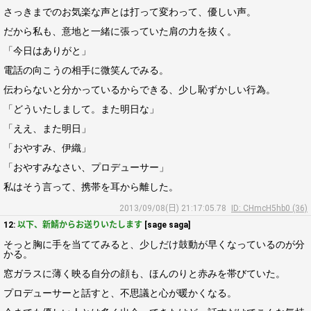
さっきまでのお気楽な声とは打って変わって、優しい声。
だから私も、意地と一緒に張っていた肩の力を抜く。
「今日はありがと」
電話の向こうの相手に微笑んでみる。
伝わらないと分かっているからできる、少し恥ずかしい行為。
「どういたしまして。また明日な」
「ええ、また明日」
「おやすみ、伊織」
「おやすみなさい、プロデューサー」
私はそう言って、携帯を耳から離した。
2013/09/08(日) 21:17:05.78
ID: CHmcH5hb0 (36)
12:
以下、新鯖からお送りいたします
[sage saga]
そっと胸に手を当ててみると、少しだけ鼓動が早くなっているのが分
かる。
窓ガラスに薄く映る自分の顔も、ほんのりと赤みを帯びていた。
プロデューサーと話すと、不思議と心が暖かくなる。