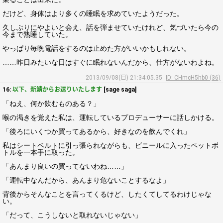
だけど、身体はより多くの睡眠を求めていたようだった。
久しぶりにやよいと会え、話を弾ませていたけれど、気づいたら今の
今まで熟睡していた。
やっぱり毎晩電話をするのは止めた方がいいかもしれない。
……昨日みたいな日はすぐに眠れないんだから、仕方がないわよね。
2013/09/08(日) 21:34:05.35
ID: CHmcH5hb0 (36)
16:
以下、新鯖からお送りいたします
[sage saga]
「ねえ、何か飲むものある？」
喉の渇きを覚えた私は、運転しているプロデューサーに話しかける。
「後ろにいくつか買ってあるから、好きなのを飲んでくれ」
私はシートベルトに引っ張られながらも、ビニールに入ったペットボ
トルを一本手に取った。
「あんまり良いの買ってないわね……」
「運転中なんだから、あんまり危ないことするなよ」
背後からそんなことを言ってくるけど、したくてしてるわけじゃな
い。
「だって、こうしないと取れないじゃない」