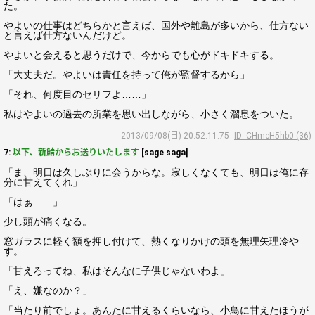
た。
やよいの仕事はどちらかと言えば、国外や離島が多いから、仕方ない
と言えば仕方ないんだけど。
やよいと会えると思うだけで、今からでも心がドキドキする。
「大丈夫だ。やよいは責任を持って俺が監督するから」
「それ、何度目のセリフよ……」
私はやよいの過去の所業を思い出しながら、小さく溜息をついた。
2013/09/08(日) 20:52:11.75
ID: CHmcH5hb0 (36)
7:
以下、新鯖からお送りいたします
[sage saga]
「ま、明日は久しぶりに会うからな。寂しくなくても、明日は俺に存
分に甘えてくれ」
「はぁ……」
少し頭が痛くなる。
窓ガラスに軽く額を押し付けて、熱くなりかけの頭を無理矢理冷や
す。
「甘えろってね、私はそんなに子供じゃないわよ」
「え、嫌なのか？」
「当たり前でしょ。あんたに甘えるくらいなら、小鳥に甘えたほうが