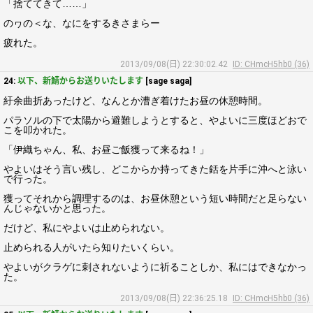
「捨ててきて……」
のヮの＜な、なにをするきさまらー
疲れた。
2013/09/08(日) 22:30:02.42
ID: CHmcH5hb0 (36)
24:
以下、新鯖からお送りいたします
[sage saga]
紆余曲折あったけど、なんとか漕ぎ着けたお昼の休憩時間。
パラソルの下で太陽から避難しようとすると、やよいに三度ほどおで
こを叩かれた。
「伊織ちゃん、私、お昼ご飯獲って来るね！」
やよいはそう言い残し、どこからか持ってきた銛を片手に沖へと泳い
で行った。
獲ってそれから調理するのは、お昼休憩という短い時間だと足らない
んじゃないかと思った。
だけど、私にやよいは止められない。
止められる人がいたら知りたいくらい。
やよいがクラゲに刺されないように祈ることしか、私にはできなかっ
た。
2013/09/08(日) 22:36:25.18
ID: CHmcH5hb0 (36)