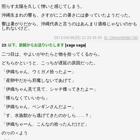
照らす太陽を久しく憎いと感じてしまう。
沖縄生まれの響も、さすがにこの暑さには参っていたようだった。
響は暑がりだから、沖縄代表と言うのはあんまり適格じゃないのかも
しれないけど。
2013/09/08(日) 22:25:35.59
ID: CHmcH5hb0 (36)
23:
以下、新鯖からお送りいたします
[sage saga]
二つ目は、やよいがやたらと物を拾ってくるから。
どちらかというと、こっちが遅延の原因だった。
「伊織ちゃん、ウミガメ拾ったよー」
「産卵中だから邪魔しないであげて」
「伊織ちゃん見て見て、シャチ獲ってきたよー」
「獲らなくていいから」
「伊織ちゃん、ペンギンさんだよー」
「す、水族館から逃げてきたのかしら……？」
「伊織ちゃーん、こんなの拾ったんだけど」
のヮの＜よう