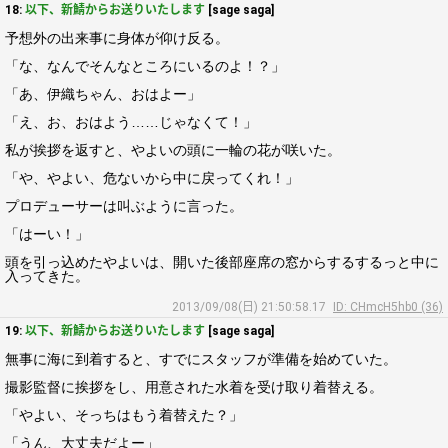
18:
以下、新鯖からお送りいたします
[sage saga]
予想外の出来事に身体が仰け反る。
「な、なんでそんなところにいるのよ！？」
「あ、伊織ちゃん、おはよー」
「え、お、おはよう……じゃなくて！」
私が挨拶を返すと、やよいの頭に一輪の花が咲いた。
「や、やよい、危ないから中に戻ってくれ！」
プロデューサーは叫ぶように言った。
「はーい！」
頭を引っ込めたやよいは、開いた後部座席の窓からするするっと中に
入ってきた。
2013/09/08(日) 21:50:58.17
ID: CHmcH5hb0 (36)
19:
以下、新鯖からお送りいたします
[sage saga]
無事に海に到着すると、すでにスタッフが準備を始めていた。
撮影監督に挨拶をし、用意された水着を受け取り着替える。
「やよい、そっちはもう着替えた？」
「うん、大丈夫だよー」