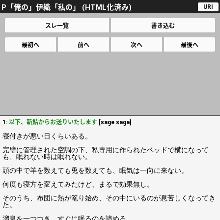
P「俺の」伊織「私の」 (HTML化済み)
URI
スレ一覧
書き込む
最初へ
前へ
次へ
最後へ
1:
以下、新鯖からお送りいたします
[sage saga]
寝付きが悪い日くらいある。
完璧に管理された空調の下、私専用に作られたベッドで横になって
も、眠れない時は眠れない。
頭の中で羊を数えても兎を数えても、眠気は一向に来ない。
何度も寝方を変えてみたけど、まるで効果無し。
そのうち、布団に熱が篭り始め、その中にいるのが息苦しくなってき
た。
溜息を一つつき、すぐに眠るのを諦める。