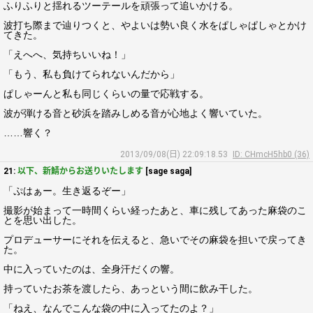
ふりふりと揺れるツーテールを頑張って追いかける。
波打ち際まで辿りつくと、やよいは勢い良く水をぱしゃぱしゃとかけ
てきた。
「えへへ、気持ちいいね！」
「もう、私も負けてられないんだから」
ぱしゃーんと私も同じくらいの量で応戦する。
波が弾ける音と砂浜を踏みしめる音が心地よく響いていた。
……響く？
2013/09/08(日) 22:09:18.53
ID: CHmcH5hb0 (36)
21:
以下、新鯖からお送りいたします
[sage saga]
「ぷはぁー。生き返るぞー」
撮影が始まって一時間くらい経ったあと、車に残してあった麻袋のこ
とを思い出した。
プロデューサーにそれを伝えると、急いでその麻袋を担いで戻ってき
た。
中に入っていたのは、全身汗だくの響。
持っていたお茶を渡したら、あっという間に飲み干した。
「ねえ、なんでこんな袋の中に入ってたのよ？」