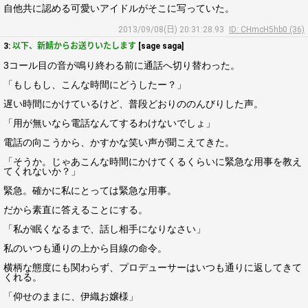
自他共に認める可愛いアイドルがそこに写っていた。
2013/09/08(日) 20:31:28.93
ID: CHmcH5hb0 (36)
3:
以下、新鯖からお送りいたします
[sage saga]
3コール目の音が鳴り終わる前に通話へ切り替わった。
「もしもし、こんな時間にどうしたー？」
遅い時間にかけているけど、普段どおりののんびりした声。
「用が無いなら電話なんてするわけないでしょ」
電話の向こうから、かすかな笑い声が聞こえてきた。
「そうか。じゃあこんな時間にかけてくるくらいに緊急な用事を教え
てくれないか？」
緊急。確かに私にとっては緊急な用事。
だから素直に答えることにする。
「私が眠くなるまで、話し相手になりなさい」
私のいつも通りの上から目線の命令。
横柄な態度にも関わらず、プロデューサーはいつも通りに返してきて
くれる。
「仰せのままに、伊織お嬢様」