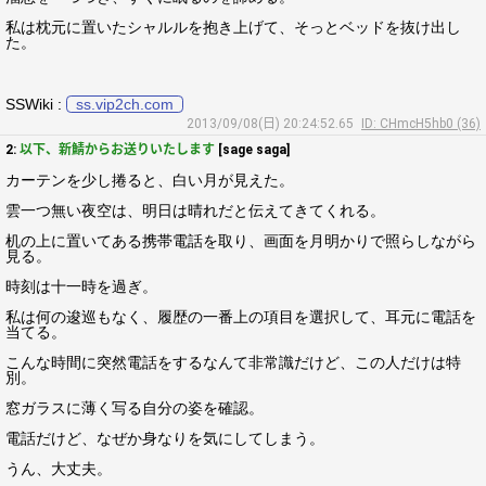
私は枕元に置いたシャルルを抱き上げて、そっとベッドを抜け出し
た。
SSWiki :
ss.vip2ch.com
2013/09/08(日) 20:24:52.65
ID: CHmcH5hb0 (36)
2:
以下、新鯖からお送りいたします
[sage saga]
カーテンを少し捲ると、白い月が見えた。
雲一つ無い夜空は、明日は晴れだと伝えてきてくれる。
机の上に置いてある携帯電話を取り、画面を月明かりで照らしながら
見る。
時刻は十一時を過ぎ。
私は何の逡巡もなく、履歴の一番上の項目を選択して、耳元に電話を
当てる。
こんな時間に突然電話をするなんて非常識だけど、この人だけは特
別。
窓ガラスに薄く写る自分の姿を確認。
電話だけど、なぜか身なりを気にしてしまう。
うん、大丈夫。