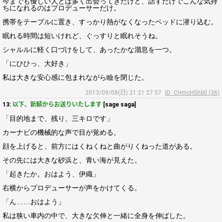
今までも優しい人とは多く出会ってきたけど、話すだけでこんな気持
ちになれるのはプロデューサーだけ。
携帯をテーブルに置き、すっかり熱がなくなったベッドに潜り込む。
眠れる時間は短いけれど、ぐっすりと眠れそうね。
シャルルに軽く口づけをして、あったかな溜息を一つ。
「にひひっ、大好き」
私は大きな安心感に包まれながら瞼を閉じた。
2013/09/08(日) 21:21:27.57
ID: CHmcH5hb0 (36)
13:
以下、新鯖からお送りいたします
[sage saga]
「目的地まで、残り、三キロです」
カーナビの機械的な声で目が覚める。
顔を上げると、前方にはくねくねと曲がりくねった道がある。
その先には大きな砂浜と、青い海が見えた。
「起きたか。おはよう、伊織」
右横からプロデューサーが声をかけてくる。
「ん……おはよう」
私は狭い車内の中で、大きな欠伸と一緒に全身を伸ばした。