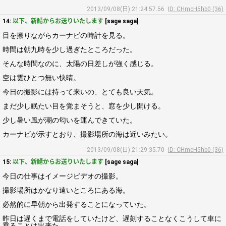
2013/09/08(日) 21:24:57.56
ID: CHmcH5hb0 (36)
14:
以下、新鯖からお送りいたします
[sage saga]
目を擦りながらカーナビの時計を見る。
時間は朝九時を少し過ぎたところだった。
そんな時間なのに、太陽の日差しが強く感じる。
空は雲ひとつ無い快晴。
今日の撮影には持って来いの、とても良い天気。
まだ少し眠たい目を覚まそうと、窓を少し開ける。
少し暑い風が潮の匂いを運んできていた。
カーナビが示すとおり、撮影場所の海は近いみたい。
2013/09/08(日) 21:29:35.70
ID: CHmcH5hb0 (36)
15:
以下、新鯖からお送りいたします
[sage saga]
今日の仕事はイメージビデオの撮影。
撮影場所はかなり遠いところにある海。
必然的に早朝から出発することになっていた。
昨日は遅くまで電話をしていたけど、遅刻することなくこうして車に
乗ることは出来た。