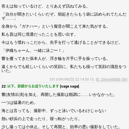
答えは知っているけど、とりあえず訊ねてみる。
「自分が聞きたいくらいだぞ。朝起きたらもう袋に詰められてたんだ
ぞ……」
全身から『ガナハー』という擬音が聞こえて来た気がする。
私も昔は同じ境遇だったことを思い出す。
今はもう慣れっこだから、先手を打って逃げることができるけど。
「伊織ちゃーん、一緒に泳ごー！」
響を攫ってきた張本人が、浮き輪を片手に手を振っている。
遠くからでも眩しいくらいの笑顔に、私たちも揃って笑顔の溜息をつ
いた。
2013/09/08(日) 22:14:50.15
ID: CHmcH5hb0 (36)
22:
以下、新鯖からお送りいたします
[sage saga]
響(友情出演)を加え、再開した撮影は順調に……いかなかった。
一つは猛暑のため。
海とは言っても、撮影中、ずっと泳いでいるわけじゃない
熱い砂浜の上で走ったり、寝っ転がったり。
少し撮っては小休止。そして再開と、効率の悪い撮影をしていた。