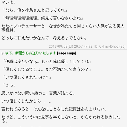
マシよ」
「なら、俺を小鳥さんと思ってくれ」
「無理無理無理無理。鏡見て言いなさいよね」
ただのプロデューサーと、なぜか私たちと同じくらい人気がある美人
事務員。
どっちに甘えたいかなんて、考えるまでもない。
2013/09/08(日) 20:57:47.92
ID: CHmcH5hb0 (36)
8:
以下、新鯖からお送りいたします
[sage saga]
「伊織は冷たいなぁ。もっと俺に優しくしてくれ」
「優しくしてるでしょ。まだ不満だって言うの？」
「いつ優しくされたっけ？」
「えっ」
思いがけない問い掛けに、言葉が詰まる。
いつ優しくしたかしら……。
言われてみると、そんなにことをした記憶はあんまりない。
だけど、こういうのは返事を早くしないと、からかわれる原因にな
る。