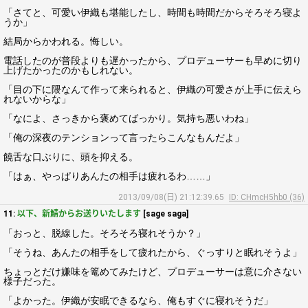
「さてと、可愛い伊織も堪能したし、時間も時間だからそろそろ寝よ
うか」
結局からかわれる。悔しい。
電話したのが普段よりも遅かったから、プロデューサーも早めに切り
上げたかったのかもしれない。
「目の下に隈なんて作って来られると、伊織の可愛さが上手に伝えら
れないからな」
「なによ、さっきから褒めてばっかり。気持ち悪いわね」
「俺の深夜のテンションって言ったらこんなもんだよ」
饒舌な口ぶりに、頭を抑える。
「はぁ、やっぱりあんたの相手は疲れるわ……」
2013/09/08(日) 21:12:39.65
ID: CHmcH5hb0 (36)
11:
以下、新鯖からお送りいたします
[sage saga]
「おっと、脱線した。そろそろ寝れそうか？」
「そうね、あんたの相手をして疲れたから、ぐっすりと眠れそうよ」
ちょっとだけ嫌味を篭めてみたけど、プロデューサーは意に介さない
様子だった。
「よかった。伊織が安眠できるなら、俺もすぐに寝れそうだ」