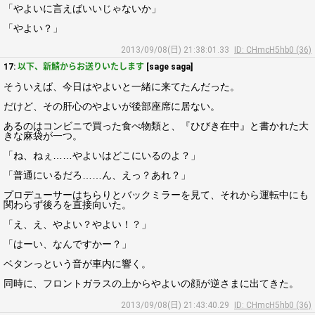
「やよいに言えばいいじゃないか」
「やよい？」
2013/09/08(日) 21:38:01.33
ID: CHmcH5hb0 (36)
17:
以下、新鯖からお送りいたします
[sage saga]
そういえば、今日はやよいと一緒に来てたんだった。
だけど、その肝心のやよいが後部座席に居ない。
あるのはコンビニで買った食べ物類と、『ひびき在中』と書かれた大
きな麻袋が一つ。
「ね、ねぇ……やよいはどこにいるのよ？」
「普通にいるだろ……ん、えっ？あれ？」
プロデューサーはちらりとバックミラーを見て、それから運転中にも
関わらず後ろを直接向いた。
「え、え、やよい？やよい！？」
「はーい、なんですかー？」
ベタンっという音が車内に響く。
同時に、フロントガラスの上からやよいの顔が逆さまに出てきた。
2013/09/08(日) 21:43:40.29
ID: CHmcH5hb0 (36)