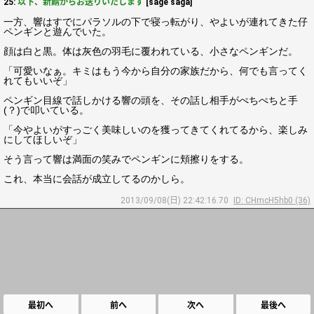
25:
以下、新鯖からお送りいたします
[sage saga]
一方、響はすでにパラソルの下で寝っ転がり、やよいが連れてきた仔
ペンギンと遊んでいた。
顔は白と黒。体は灰色の羽毛に覆われている、小さなペンギンだ。
「可愛いなぁ。キミはもう今から自分の家族だから、何でも言ってく
れてもいいぞ」
ペンギン目線で話しかける響の頭を、その話し相手がぺちぺちと手
(？)で叩いている。
「今やよいがすっごく美味しいのを獲ってきてくれてるから、楽しみ
にしてほしいぞ」
そう言って響は満面の笑みでペンギンに頬擦りをする。
これ、本当に会話が成立してるのかしら。
2013/09/08(日) 22:42:16.70
ID: CHmcH5hb0 (36)
最初へ
前へ
次へ
最後へ