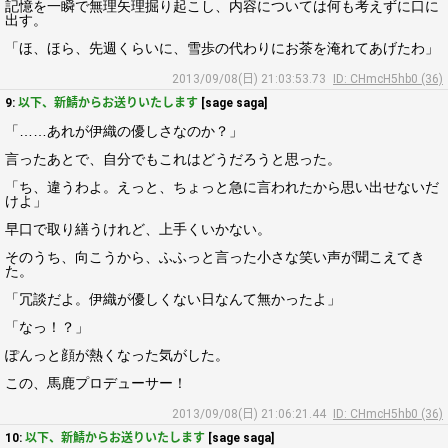
記憶を一瞬で無理矢理掘り起こし、内容については何も考えずに口に
出す。
「ほ、ほら、先週くらいに、雪歩の代わりにお茶を淹れてあげたわ」
2013/09/08(日) 21:03:53.73
ID: CHmcH5hb0 (36)
9:
以下、新鯖からお送りいたします
[sage saga]
「……あれが伊織の優しさなのか？」
言ったあとで、自分でもこれはどうだろうと思った。
「ち、違うわよ。えっと、ちょっと急に言われたから思い出せないだ
けよ」
早口で取り繕うけれど、上手くいかない。
そのうち、向こうから、ふふっと言った小さな笑い声が聞こえてき
た。
「冗談だよ。伊織が優しくない日なんて無かったよ」
「なっ！？」
ぽんっと顔が熱くなった気がした。
この、馬鹿プロデューサー！
2013/09/08(日) 21:06:21.44
ID: CHmcH5hb0 (36)
10:
以下、新鯖からお送りいたします
[sage saga]