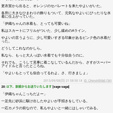
更衣室から出ると、オレンジのセパレートを来たやよいがいた。
各所に大きなひまわりの飾りもついて、元気なやよいにぴったりな水
着に仕上がっていた。
「伊織ちゃんの水着も、とっても可愛いね」
私はスカートにフリルがついた、少し緩めのAライン。
やよいの言うように、少し可愛いすぎる印象があるピンク色の水着だ
った。
どうしてこれなのかしら。
私なら、もっと大人っぽい水着でも十分似合うのに。
それでも、こうして見事に着こなしているんだから、さすがスーパー
アイドルと言ったところね。
「やよいもとっても似合ってるわよ。さ、行きましょ」
2013/09/08(日) 21:58:50.18
ID: CHmcH5hb0 (36)
20:
以下、新鯖からお送りいたします
[sage saga]
「伊織ちゃんこっちだよー」
一足先に砂浜に駆け出したやよいが手招きをしている。
一応カメラの前なので、私もやよいと一緒にはしゃいでみる。