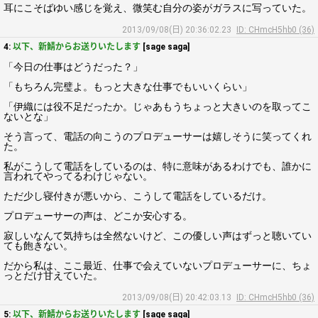
耳にこそばゆい感じを覚え、微笑む自分の姿がガラスに写っていた。
2013/09/08(日) 20:36:02.23
ID: CHmcH5hb0 (36)
4:
以下、新鯖からお送りいたします
[sage saga]
「今日の仕事はどうだった？」
「もちろん完璧よ。もっと大きな仕事でもいいくらい」
「伊織には役不足だったか。じゃあもうちょっと大きいのを取ってこ
ないとな」
そう言って、電話の向こうのプロデューサーは嬉しそうに笑ってくれ
た。
私がこうして電話をしているのは、特に意味があるわけでも、誰かに
言われてやってるわけじゃない。
ただ少し寝付きが悪いから、こうして電話をしているだけ。
プロデューサーの声は、どこか安心する。
寂しいなんて気持ちは全然ないけど、この優しい声はずっと聴いてい
ても飽きない。
だから私は、ここ最近、仕事で会えていないプロデューサーに、ちょ
っとだけ甘えていた。
2013/09/08(日) 20:42:03.13
ID: CHmcH5hb0 (36)
5:
以下、新鯖からお送りいたします
[sage saga]