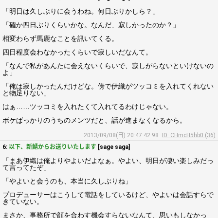
「明日は久しぶりに会うわね。何日ぶりかしら？」
「確か四日ぶりくらいかな。なんだ、寂しかったのか？」
相変わらず馬鹿なことを訊いてくる。
四日程度会わなかったくらいで寂しいだなんて。
「なんで私があんたに会えないくらいで、寂しがらないといけないの
よ」
「俺は寂しかったんだけどな。傍で伊織がツッコミを入れてくれない
と物足りない」
はぁ……ツッコミを入れたくて入れてるわけじゃない。
ボケばっかりのうちのメンツだと、話が進まなくなるから。
2013/09/08(日) 20:47:42.98
ID: CHmcH5hb0 (36)
6:
以下、新鯖からお送りいたします
[sage saga]
「まあ伊織は俺よりやよいだよなぁ。やよい、明日が凄い楽しみだっ
て言ってたぞ」
「やよいと会うのも、本当に久しぶりね」
プロデューサーはこうして電話をしているけど、やよいは会話すらで
きていない。
まさか、事務所で顔を合わす機会すらないなんて、思いもしなかっ