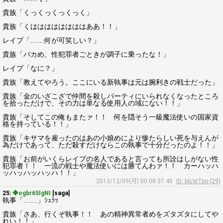
貴族「くっくっくっくっく」
貴族「くははははははははああ！！」
レイプ「……何が可笑しい？」
貴族「バカめ、性犯罪者ごときが調子に乗ったな！」
レイプ「なに？」
貴族「教えてやろう。ここにいる新執事は元は腕利きの戦士だった」
貴族「金のいざこざで仲間を殺しパーティにいられなくなったところ
を拾っただけで、その力は単なる使用人の域にない！！」
貴族「そしてこの俺もまたァ！！ 何を隠そう一級魔法使いの国家資
格を持っている！！」
貴族「キサマを雇ったのはあの小娘めにより惨たらしい死を与えんが
為だけであって、ただ殺すだけならこの執事で十分だったのよ！！」
貴族「お前がいくらレイプの名人であると言っても所詮はしがない性
犯罪者！！ 一流の戦士や魔法使いには勝てんわァ！！ カーハッハ
ッハッハッハッハ！！」
2013/12/09(月) 00:08:37.45
ID: bjI/xITpo (29)
25:
◆ogbr65IgNI
[saga]
執事「……」ｼｭﾗｯ
貴族「さあ、行くぞ執事！！ あの精神異常者めをズタズタにしてや
れい！！」