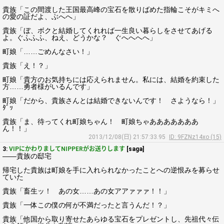
貴族「この間渡した王国最高峰の宝石を散りばめた指輪こそがキミへ
の愛の証だよ、ぶへへ」
貴族「ぼ、ボクと結婚してくれれば一生良い暮らしをさせてあげる
よ。ぐふふふ、ねえ、どうかな？ ぐへへへへ」
町娘「……ごめんなさい！」
貴族「え！？」
町娘「貴方のお気持ちには応えられません。私には、結婚を約束した
方……勇者様がいるんです」
町娘「だから、貴族さんとは結婚できないんです！ さようなら！」
ﾀﾞｯ
貴族「ま、待ってくれ町娘ちゃん！ 町娘ちゃあああああああ
ん！！」
2013/12/08(日) 21:57:33.95
ID: 9FZNz14xo (15)
3:
VIPにかわりましてNIPPERがお送りします
[saga]
――貴族の邸宅
帰宅した貴族は町娘を手に入れられなかったことへの逆恨みを募らせ
ていた
貴族「畜生ッ！ あの女……あの女アアァァァ！！」
貴族「一体この僕の何が不満だったと言うんだ！？」
貴族「他国から取り寄せたあらゆる宝石をプレゼントし、先祖代々伝