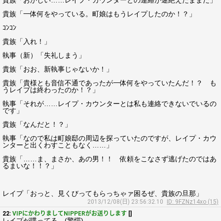
貴族「おかしい……レイプ・カウンターとの連絡が途絶えたままだ」
貴族「一体何をやっている。町娘はもうレイプしたのか！？」
ｺﾝｺﾝ
貴族「入れ！」
執事（新）「失礼しまう」
貴族「おお、新執事じゃないか！」
貴族「貴様とも音信不通であったが一体何をやっていたんだ！？ も
うレイプは終わったのか！？」
執事「それが……レイプ・カウンターとは私も連絡できないでいるの
です」
貴族「なんだと！？」
執事「なので私は町娘邸の周辺を探っていたのですが、レイプ・カウ
ンターと出くわすこともなく……」
貴族「……ま、まさか、あの男！！ 依頼をこなさず逃げたのではあ
るまいな！！？」
レイプ「おっと、見くびってもらっちゃァ困るぜ、貴族の旦那」
2013/12/08(日) 23:56:32.10
ID: 9FZNz14xo (15)
22:
VIPにかわりましてNIPPERがお送りします
[]
レイプが喋ってる…(驚愕)