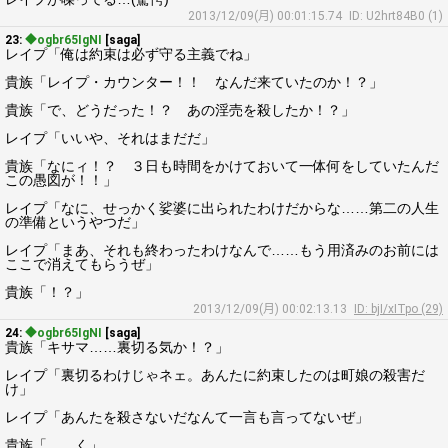
2013/12/09(月) 00:01:15.74
ID: U2hrt84B0 (1)
23:
◆ogbr65IgNI
[saga]
レイプ「俺は約束は必ず守る主義でね」
貴族「レイプ・カウンター！！ なんだ来ていたのか！？」
貴族「で、どうだった！？ あの淫売を殺したか！？」
レイプ「いいや、それはまだだ」
貴族「なにィ！？ ３日も時間をかけておいて一体何をしていたんだ
この愚図が！！」
レイプ「なに、せっかく娑婆に出られたわけだからな……第二の人生
の準備というやつだ」
レイプ「まあ、それも終わったわけなんで……もう用済みのお前には
ここで消えてもらうぜ」
貴族「！？」
2013/12/09(月) 00:02:13.13
ID: bjI/xITpo (29)
24:
◆ogbr65IgNI
[saga]
貴族「キサマ……裏切る気か！？」
レイプ「裏切るわけじゃネェ。あんたに約束したのは町娘の殺害だ
け」
レイプ「あんたを殺さないだなんて一言も言ってないぜ」
貴族「……く」