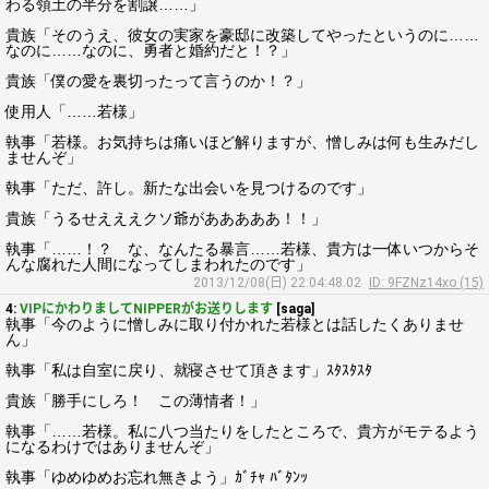
わる領土の半分を割譲……」
貴族「そのうえ、彼女の実家を豪邸に改築してやったというのに……
なのに……なのに、勇者と婚約だと！？」
貴族「僕の愛を裏切ったって言うのか！？」
使用人「……若様」
執事「若様。お気持ちは痛いほど解りますが、憎しみは何も生みだし
ませんぞ」
執事「ただ、許し。新たな出会いを見つけるのです」
貴族「うるせえええクソ爺があああああ！！」
執事「……！？ な、なんたる暴言……若様、貴方は一体いつからそ
んな腐れた人間になってしまわれたのです」
2013/12/08(日) 22:04:48.02
ID: 9FZNz14xo (15)
4:
VIPにかわりましてNIPPERがお送りします
[saga]
執事「今のように憎しみに取り付かれた若様とは話したくありませ
ん」
執事「私は自室に戻り、就寝させて頂きます」ｽﾀｽﾀｽﾀ
貴族「勝手にしろ！ この薄情者！」
執事「……若様。私に八つ当たりをしたところで、貴方がモテるよう
になるわけではありませんぞ」
執事「ゆめゆめお忘れ無きよう」ｶﾞﾁｬ ﾊﾞﾀﾝｯ