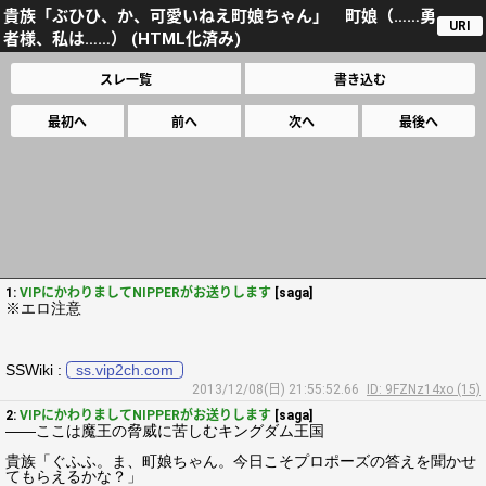
貴族「ぶひひ、か、可愛いねえ町娘ちゃん」 町娘（……勇
URI
者様、私は……） (HTML化済み)
スレ一覧
書き込む
最初へ
前へ
次へ
最後へ
1:
VIPにかわりましてNIPPERがお送りします
[saga]
※エロ注意
SSWiki :
ss.vip2ch.com
2013/12/08(日) 21:55:52.66
ID: 9FZNz14xo (15)
2:
VIPにかわりましてNIPPERがお送りします
[saga]
――ここは魔王の脅威に苦しむキングダム王国
貴族「ぐふふ。ま、町娘ちゃん。今日こそプロポーズの答えを聞かせ
てもらえるかな？」