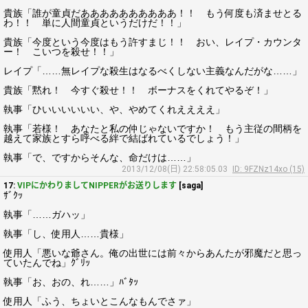
貴族「誰が童貞だああああああああああ！！ もう何度も済ませとる
わ！！ 単に人間童貞というだけだ！！」
貴族「今度という今度はもう許すまじ！！ おい、レイプ・カウンタ
ー！ こいつを殺せ！！」
レイプ「……無レイプな殺生はなるべくしない主義なんだがな……」
貴族「黙れ！ 今すぐ殺せ！！ ボーナスをくれてやるぞ！」
執事「ひいいいいいい、や、やめてくれええええ」
執事「若様！ あなたと私の仲じゃないですか！ もう主従の間柄を
越えて家族とすら呼べる絆で結ばれているでしょう！」
執事「で、ですからそんな、命だけは……」
2013/12/08(日) 22:58:05.03
ID: 9FZNz14xo (15)
17:
VIPにかわりましてNIPPERがお送りします
[saga]
ｻﾞｸｯ
執事「……ガハッ」
執事「し、使用人……貴様」
使用人「悪いな爺さん。俺の出世には前々からあんたが邪魔だと思っ
ていたんでね」ｸﾞﾘｯ
執事「お、おの、れ……」ﾊﾞﾀｯ
使用人「ふう、ちょいとこんなもんでさァ」