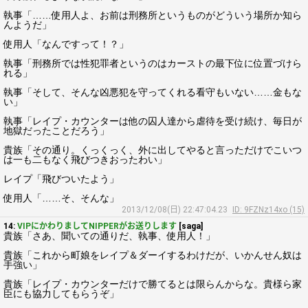
執事「……使用人よ、お前は刑務所というものがどういう場所か知ら
んようだ」
使用人「なんですって！？」
執事「刑務所では性犯罪者というのはカーストの最下位に位置づけら
れる」
執事「そして、そんな凶悪犯を守ってくれる看守もいない……金もな
い」
執事「レイプ・カウンターは他の囚人達から虐待を受け続け、毎日が
地獄だったことだろう」
貴族「その通り。くっくっく、外に出してやると言っただけでこいつ
は一も二もなく飛びつきおったわい」
レイプ「飛びついたよう」
使用人「……そ、そんな」
2013/12/08(日) 22:47:04.23
ID: 9FZNz14xo (15)
14:
VIPにかわりましてNIPPERがお送りします
[saga]
貴族「さあ、聞いての通りだ、執事、使用人！」
貴族「これから町娘をレイプ＆ダーイするわけだが、いかんせん奴は
手強い」
貴族「レイプ・カウンターだけで勝てるとは限らんからな。貴様ら家
臣にも協力してもらうぞ」