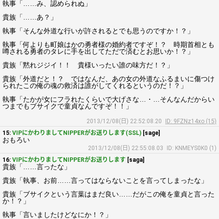
執事「……み、認められぬ」
貴族「……あ？」
執事「そんな外道な行いが許されるとでも思うのですか！？」
執事「何よりも町娘はかの勇者様の婚約者ですぞ！？ 時期首相とも
噂される勇者のタレに手を出してただで済むとお思いか！？」
貴族「黙れジジイ！！ 貴様いったい誰の味方だ！？」
貴族「外道だと！？ ではなんだ、あの女の外道なふるまいに傷つけ
られたこの俺の魂の救済は誰がしてくれるというのだ！？」
執事「たかが女にフラれたくらいで大げさな…・…そんなんだからい
つまでもブサイクで童貞なんですぞ！！」
2013/12/08(日) 22:52:08.20
ID: 9FZNz14xo (15)
15:
VIPにかわりましてNIPPERがお送りします(SSL)
[sage]
おもろい
2013/12/08(日) 22:55:08.03
ID: KNMEYS0K0 (1)
16:
VIPにかわりましてNIPPERがお送りします
[saga]
貴族「……言ったな」
貴族「執事、お前……言ってはならないことを言ってしまったな」
貴族「ブサイクという言葉はまだ良い……だがこの俺を童貞と言った
か！？」
執事「言いましたけどなにか！？」