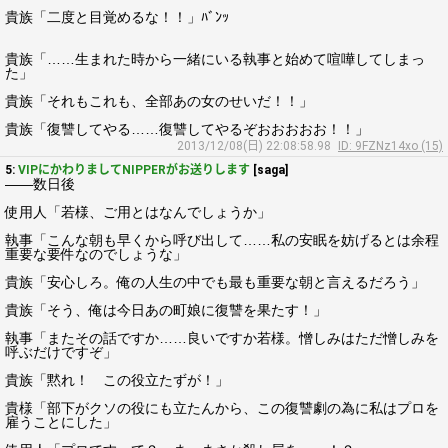
貴族「二度と目覚めるな！！」ﾊﾞﾝｯ
貴族「……生まれた時から一緒にいる執事と始めて喧嘩してしまっ
た」
貴族「それもこれも、全部あの女のせいだ！！」
貴族「復讐してやる……復讐してやるぞおおおおお！！」
2013/12/08(日) 22:08:58.98
ID: 9FZNz14xo (15)
5:
VIPにかわりましてNIPPERがお送りします
[saga]
――数日後
使用人「若様、ご用とはなんでしょうか」
執事「こんな朝も早くから呼び出して……私の安眠を妨げるとは余程
重要な要件なのでしょうな」
貴族「安心しろ。俺の人生の中でも最も重要な朝と言えるだろう」
貴族「そう、俺は今日あの町娘に復讐を果たす！」
執事「またその話ですか……良いですか若様。憎しみはただ憎しみを
呼ぶだけですぞ」
貴族「黙れ！ この役立たずが！」
貴様「部下がクソの役にも立たんから、この復讐劇の為に私はプロを
雇うことにした」