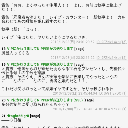
貴族「おお、よくやったぞ使用人！！ よし、お前は執事に格上げ
だ！！」
貴族「邪魔者も消えた！ レイプ・カウンター！ 新執事よ！ 力を
合わせてあの町娘を犯し殺すのだ！」
執事（新）「はっ！」
レイプ「俺はただ、ヤリたいようにヤるだけさ」
2013/12/08(日) 23:01:29.62
ID: 9FZNz14xo (15)
18:
VIPにかわりましてNIPPERがお送りします
[saga]
風呂入ってくる
2013/12/08(日) 23:02:11.22
ID: 9FZNz14xo (15)
19:
VIPにかわりましてNIPPERがお送りします
[sage]
＞貴族「他国から取り寄せたあらゆる宝石をプレゼントし、先祖代々
伝わる領土の半分を割譲……」
＞貴族「そのうえ、彼女の実家を豪邸に改築してやったというの
に……なのに……なのに、勇者と婚約だと！？」
これだけ受け取っといて結婚イヤですとか、そりゃ殺されるわ
2013/12/08(日) 23:45:44.04
ID: SVrTjE7DO (1)
20:
VIPにかわりましてNIPPERがお送りします(SSL)
[sage]
多分強制的に受け取られたんちゃう？
2013/12/08(日) 23:48:43.14
ID: 0L4P1c770 (1)
21:
◆ogbr65IgNI
[saga]
――３日後