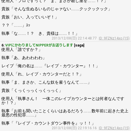
使用人「プロですって？ ま、まさか殺し屋を……！？」
貴族「そんな生ぬるいものじゃァない……クックックック」
貴族「おい、入っていいぞ！」
？？「……」ｽｯ
執事「な……！？ き、貴様は……！！」
2013/12/08(日) 22:14:48.77
ID: 9FZNz14xo (15)
6:
VIPにかわりましてNIPPERがお送りします
[saga]
使用人「誰ですか？」
執事「あ、あわわわわ」
レイプ「俺の名は……『レイプ・カウンター』！！」
使用人「れ、レイプ・カウンターだと！？」
執事「ま、まさか、こんな奴を雇うなんて……」
貴族「くっくっっくっくっっく」
使用人「執事さん！ 一体このレイプカウンターとは何者なんです
か！？」
執事「お前も聞いたことくらいはあるだろう……数年前に起きた史上
最悪の性犯罪……」
執事「『レイプ・カウントダウン事件を』ッ！！」
2013/12/08(日) 22:19:16.16
ID: 9FZNz14xo (15)