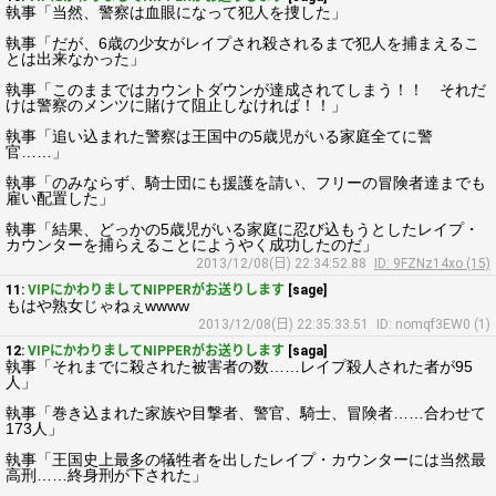
執事「当然、警察は血眼になって犯人を捜した」
執事「だが、6歳の少女がレイプされ殺されるまで犯人を捕まえるこ
とは出来なかった」
執事「このままではカウントダウンが達成されてしまう！！ それだ
けは警察のメンツに賭けて阻止しなければ！！」
執事「追い込まれた警察は王国中の5歳児がいる家庭全てに警
官……」
執事「のみならず、騎士団にも援護を請い、フリーの冒険者達までも
雇い配置した」
執事「結果、どっかの5歳児がいる家庭に忍び込もうとしたレイプ・
カウンターを捕らえることにようやく成功したのだ」
2013/12/08(日) 22:34:52.88
ID: 9FZNz14xo (15)
11:
VIPにかわりましてNIPPERがお送りします
[sage]
もはや熟女じゃねぇwwww
2013/12/08(日) 22:35:33.51
ID: nomqf3EW0 (1)
12:
VIPにかわりましてNIPPERがお送りします
[saga]
執事「それまでに殺された被害者の数……レイプ殺人された者が95
人」
執事「巻き込まれた家族や目撃者、警官、騎士、冒険者……合わせて
173人」
執事「王国史上最多の犠牲者を出したレイプ・カウンターには当然最
高刑……終身刑が下された」