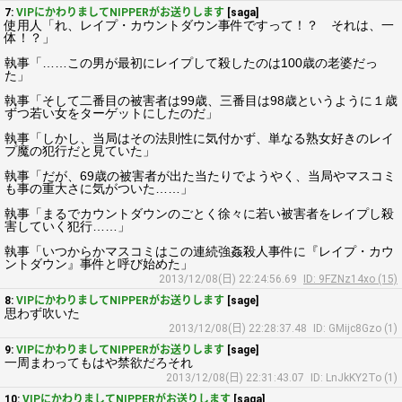
7:
VIPにかわりましてNIPPERがお送りします
[saga]
使用人「れ、レイプ・カウントダウン事件ですって！？ それは、一
体！？」
執事「……この男が最初にレイプして殺したのは100歳の老婆だっ
た」
執事「そして二番目の被害者は99歳、三番目は98歳というように１歳
ずつ若い女をターゲットにしたのだ」
執事「しかし、当局はその法則性に気付かず、単なる熟女好きのレイ
プ魔の犯行だと見ていた」
執事「だが、69歳の被害者が出た当たりでようやく、当局やマスコミ
も事の重大さに気がついた……」
執事「まるでカウントダウンのごとく徐々に若い被害者をレイプし殺
害していく犯行……」
執事「いつからかマスコミはこの連続強姦殺人事件に『レイプ・カウ
ントダウン』事件と呼び始めた」
2013/12/08(日) 22:24:56.69
ID: 9FZNz14xo (15)
8:
VIPにかわりましてNIPPERがお送りします
[sage]
思わず吹いた
2013/12/08(日) 22:28:37.48
ID: GMijc8Gzo (1)
9:
VIPにかわりましてNIPPERがお送りします
[sage]
一周まわってもはや禁欲だろそれ
2013/12/08(日) 22:31:43.07
ID: LnJkKY2To (1)
10:
VIPにかわりましてNIPPERがお送りします
[saga]