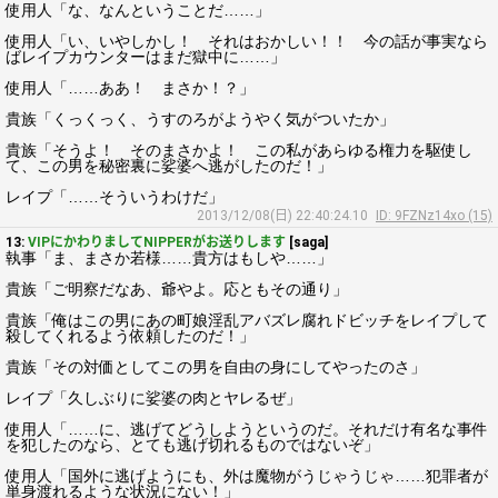
使用人「な、なんということだ……」
使用人「い、いやしかし！ それはおかしい！！ 今の話が事実なら
ばレイプカウンターはまだ獄中に……」
使用人「……ああ！ まさか！？」
貴族「くっくっく、うすのろがようやく気がついたか」
貴族「そうよ！ そのまさかよ！ この私があらゆる権力を駆使し
て、この男を秘密裏に娑婆へ逃がしたのだ！」
レイプ「……そういうわけだ」
2013/12/08(日) 22:40:24.10
ID: 9FZNz14xo (15)
13:
VIPにかわりましてNIPPERがお送りします
[saga]
執事「ま、まさか若様……貴方はもしや……」
貴族「ご明察だなあ、爺やよ。応ともその通り」
貴族「俺はこの男にあの町娘淫乱アバズレ腐れドビッチをレイプして
殺してくれるよう依頼したのだ！」
貴族「その対価としてこの男を自由の身にしてやったのさ」
レイプ「久しぶりに娑婆の肉とヤレるぜ」
使用人「……に、逃げてどうしようというのだ。それだけ有名な事件
を犯したのなら、とても逃げ切れるものではないぞ」
使用人「国外に逃げようにも、外は魔物がうじゃうじゃ……犯罪者が
単身渡れるような状況にない！」