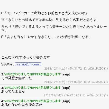
P「で、ベビーカーで出勤とかお前色々と大丈夫なのか」
杏「きらりとの対比で杏は赤ん坊に見えるから名案だと思うよ」
きらり「担いでくるよりとっても楽チーンだし杏ちゃんあったまいー
☆」
P「あまり杏を甘やかすなきらり、いつか杏が砂糖になる」
こんなSSですゆっくり書きます
SSWiki :
ss.vip2ch.com
2013/12/14(土) 14:54:31.72
ID: cdQkdPJZO (1)
2:
VIPにかわりましてNIPPERがお送りします
[sage]
その発想は無かった
2013/12/14(土) 15:26:03.82
ID: M+40IJeAO (1)
3:
VIPにかわりましてNIPPERがお送りします
[sage]
あってたまるか
2013/12/14(土) 16:22:09.69
ID: wGhmOtLko (1)
4:
VIPにかわりましてNIPPERがお送りします
[sage]
あるかないかは今後次第だ