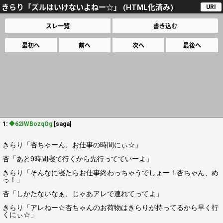
きらり「ズルはいけないよねー☆」 (HTML化済み)
URI
スレ一覧
書き込む
最初へ
前へ
次へ
最後へ
1:
◆62IWBozqOg
[saga]
きらり「杏ちゃーん、お仕事の時間にぃ☆」
杏「あと9時間寝て行くから先行ってていーよ」
きらり「そんなに寝たらお仕事終わっちゃうでしょー！杏ちゃん、め
っ！」
杏「しかたないなぁ、じゃあアレで連れてってよ」
きらり「アレねー☆杏ちゃんのお荷物はきらりが持ってるから早く行
くにぃ☆」