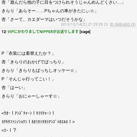
杏「遊んだら他の子に目をつけられそうじゃんめんどくさい…」
きらり「あらそー……Pちゃんの車がきたにぃ☆」
杏「さーて、カエダーマはいつだそうかな」
2013/12/14(土) 21:29:29.23
ID: fijjGLyDO (3)
12:
VIPにかわりましてNIPPERがお送りします
[sage]
P「衣装には着替えたか？」
杏「きらりのおかげでばっちり」
きらり「きらりもばっちしオッケー☆」
P「そんじゃ行ってこい！」
杏「はーい」
きらり「おにゃーしゃーす☆」
<ｳｵｰ！ｱﾝｽﾞﾁｬｰﾝ！ｷﾗﾘﾁｬｰﾝ！
ﾖｸｷﾀﾌｧﾝﾉｼｮｸﾝ！ｶｵﾐｾｼﾀｶﾗｱﾝｽﾞﾊｶｴﾙﾈ！>
<ｴｰ！？