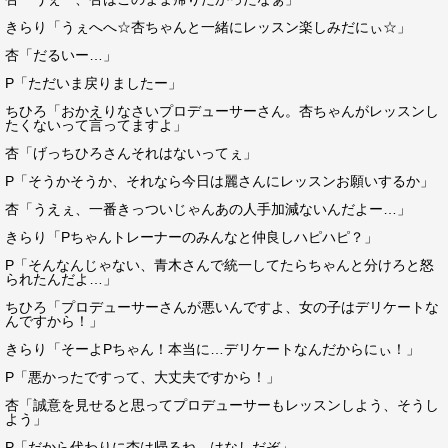
きらり「うぇへへ☆杏ちゃんと一緒にレッスン楽しみだにぃ☆」
杏「だるいー…」
P「ただいま戻りましたー」
ちひろ「おかえりなさいプロデューサーさん。杏ちゃんがレッスンし
たくないって言ってますよ」
杏「げっちひろさんそれはないってぇ」
P「そうかそうか、それなら今日は麗さんにレッスンお願いするか」
杏「うえぇ、一番きっついじゃんあの人手加減ないんだよー…」
きらり「Pちゃんトレーナーのみんなと仲良しハピハピ？」
P「そんなんじゃない、青木さんで統一してたらちゃんと分けろと怒
られたんだよ…」
ちひろ「プロデューサーさんが悪いんですよ、女の子はデリケートな
んですから！」
きらり「そーよPちゃん！本当に…デリケートなんだからにぃ！」
P「悪かったですって、大丈夫ですから！」
杏「誠意を見せると思ってプロデューサーもレッスンしよう、そうし
よう」
P「だから代わりに杏は帰るね。はなしだぞ」