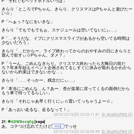
P「それでもペットボトルいっぽ」
きらり「ところでPちゃん、きらり、クリスマスはPちゃんと遊びたー
い☆」
P「へぁっ？なにをいきな」
きらり「でもでもでもぉ、スケジュールは空いてないにぃ…」
P「…そうだな、イブにクリスマスライブがあるから空いてる時間は
少ないだろう」
きらり「…だからー、ライブ終わってからのおやすみの日にきらりと
遊んで欲すぃ☆Pちゃん、ダメ？」
P「うーん、ごめんなきらり。クリスマス終わったら大晦日の前だ
ろ？年末年始もイベント企画されてるしすぐに休みが取れるかわから
ないから約束はできないかな…」
きらり「……そっかー、残念だにぃ…」
P「本当にごめんな…ん？あー、杏が楽屋に戻ってくるの面倒だから
もう車で待ってるらしい」
きらり「それじゃあ早く行くにぃ☆置いてっちゃうよー☆」
P「あっおい走るな、走るなって！」
2013/12/15(日) 23:55:11.81
ID: WioHhzPW0 (2)
21:
◆62IWBozqOg
[saga]
あ、コテつけ忘れてたけど
>>1
でっせ
2013/12/15(日) 23:56:56.90
ID: WioHhzPW0 (2)