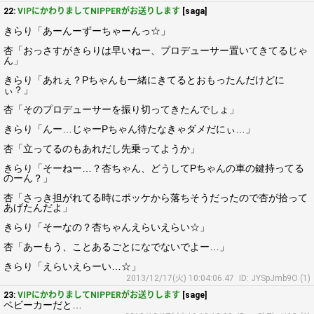
22:
VIPにかわりましてNIPPERがお送りします
[saga]
きらり「あーんーずーちゃーんっ☆」
杏「おっさすがきらりは早いねー、プロデューサー置いてきてるじゃ
ん」
きらり「あれぇ？Pちゃんも一緒にきてるとおもったんだけどに
ぃ？」
杏「そのプロデューサーを振り切ってきたんでしょ」
きらり「んー…じゃーPちゃん待たなきゃダメだにぃ…」
杏「立ってるのもあれだし先乗ってようか」
きらり「そーねー…？杏ちゃん、どうしてPちゃんの車の鍵持ってる
のーん？」
杏「さっき担がれてる時にポッケから落ちそうだったので杏が拾って
あげたんだよ」
きらり「そーなの？杏ちゃんえらいえらい☆」
杏「あーもう、ことあるごとになでないでよー…」
きらり「えらいえらーい…☆」
2013/12/17(火) 10:04:06.47
ID: JYSpJmb9O (1)
23:
VIPにかわりましてNIPPERがお送りします
[sage]
ベビーカーだと…