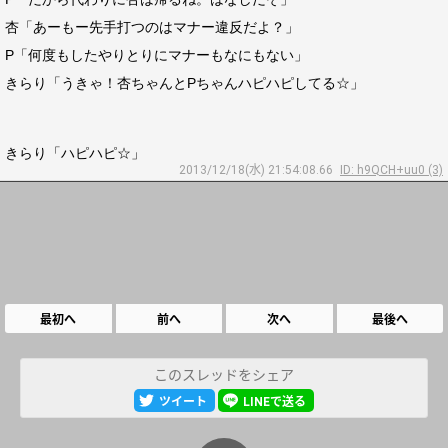
杏「あーもー先手打つのはマナー違反だよ？」
P「何度もしたやりとりにマナーもなにもない」
きらり「うきゃ！杏ちゃんとPちゃんハピハピしてる☆」
きらり「ハピハピ☆」
2013/12/18(水) 21:54:08.66
ID: h9QCH+uu0 (3)
最初へ
前へ
次へ
最後へ
このスレッドをシェア
ツイート
LINEで送る