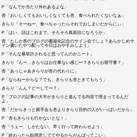
P「なんでか当たり外れあるよな」
杏「おいしくてもおいしくなくても杏、食べられたくないなぁ」
きらり「そーねー、食べちゃったらそれでおしまいだからにぃ」
P「はい、話はこれまで。そろそろ真面目になろうか」
杏「たしか杏のブログの書籍化記念のサイン会でしょ？あらかじめサ
イン書いたやつ配って今日はおやすみしよう」
P「そんな暴挙許されると思ってんのかニート」
きらり「んー…きらりはお仕事ない感じー？きらりお留守番？」
杏「あっじゃあきらりが杏の代わりに」
P「ならねーからな？でも、きらりも杏ときてもらう」
きらり「んん？どーしてー？」
P「ブログの記事の大半がきらりと遊んでる内容で埋まってるんだ
よ」
杏「だからきっと握手会も杏よりきらり目的の人がいっぱいだから」
P「杏もきらりも行かないとな！」
杏「うぇー、しかたない。早く行って終わらせよう」
P「終わったら飴用意しててやるからがんばってこい」