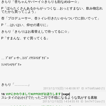
きらり「杏ちゃんヤバーイ☆きらりも飴なめゆー☆」
P「ほらたくさんあるからがっつくな…おっとすまない、飲み物忘れ
てたから買ってこよう」
杏「プロデューサー、杏トイレ行きたいからついでに担いでって」
P「…はいはい、仰せの通りに」
きらり「きらりはお着替えして待ってるに☆」
P「すまんな、すぐ買ってくる」
… ﾌﾟﾛﾃﾞｭｰｻｰ､ｺﾝﾄﾞﾉｸﾘｽﾏｽﾀﾞｹﾄﾞ>
ｿﾉﾊﾅｼﾊｱﾄﾃﾞﾅ>
きらり「…………」
2013/12/15(日) 14:40:08.97
ID: HT6AfUak0 (1)
16:
VIPにかわりましてNIPPERがお送りします
[sage]
スレタイのおかげでたった二行で不穏になるような気がする素敵
2013/12/15(日) 14:54:55.93
ID: 5m7HTCsio (1)