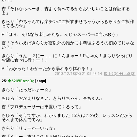
か？」
杏「それならへーき、杏よく食べてるからおいしいことは保証する
よ」
きらり「杏ちゃんてば楽チンにご飯すませちゃうからきらりがご飯作
ってるの☆」
P「ほぅ、それなら楽しみだな。んじゃスーパーに向かおう」
杏「そういえばきらりが杏以外の誰かに手料理ふるうの初めてじゃな
い？」
きらり「うん…？にー……に！んきゃー！Pちゃん！きらりやっぱり
お店に食べに行くー！」
P「わかった！わかったから暴れるな揺れる！」
2013/12/18(水) 21:05:43.64
ID: h9QCH+uu0 (3)
25:
◆62IWBozqOg
[saga]
きらり「たっだいまー☆」
ちひろ「おかえりなさい、きらりちゃん、杏ちゃん」
杏「プロデューサーは車置いてくるって」
ちひろ「そうですか、わかりました！2人はこの後、レッスンだから
それまで休んでてね」
きらり「りょーかーいっ☆」
杏「うぇー、杏はこのまま帰りたかったなぁ」