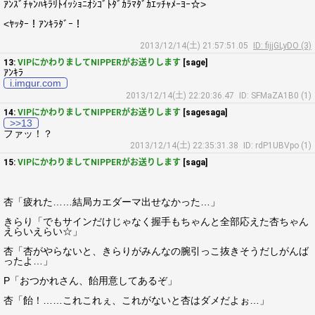
ｱﾝｽﾞﾁｬﾝﾊｷﾗﾘﾄｲｯｼｮﾆｵｼｺﾞﾄﾀﾞｶﾗﾏﾀﾞｶｴｯﾁｬﾒｰﾖｰ☆>
<ﾔｯﾀｰ！ｱﾝｷﾗﾀﾞｰ！
2013/12/14(土) 21:57:51.05
ID: fijjGLyDO (3)
13:
VIPにかわりましてNIPPERがお送りします
[sage]
ｱﾝｷﾗ
i.imgur.com
2013/12/14(土) 22:20:36.47
ID: SFMaZA1B0 (1)
14:
VIPにかわりましてNIPPERがお送りします
[sagesaga]
>>13
ファッ！？
2013/12/14(土) 22:35:31.38
ID: rdP1UBVpo (1)
15:
VIPにかわりましてNIPPERがお送りします
[saga]
杏「疲れた……結局カエダーマ出せなかった…」
きらり「でもサインだけじゃなく握手もちゃんと全部応えた杏ちゃん
えらいえらい☆」
杏「杏がやらないと、きらりがみんなの腕引っこ抜きそうだしがんば
ったよ…」
P「おつかれさん、飴用意してあるぞ」
杏「飴！……これこれぇ、これがないと杏はダメだよぉ…」