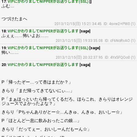
17:
VIPにかわりましてNIPPERがお送りします(SSL)
[]
ふむ…
つづけたまへ
2013/12/15(日) 15:21:34.45
ID: 4svw2+PW0 (1)
18:
VIPにかわりましてNIPPERがお送りします
[sage]
ふぇぇ……怖いよお……
2013/12/15(日) 19:33:35.08
ID: cF6NoRvAO (1)
19:
VIPにかわりましてNIPPERがお送りします(SSL)
[sage]
怖い……
2013/12/15(日) 20:32:37.95
ID: 4Yx5FQOo0 (1)
20:
VIPにかわりましてNIPPERがお送りします
[saga]
P「帰ったぞー…って杏はまだか？」
きらり「まだ帰ってきてないにぃ…」
P「まぁほっといたら帰ってくるだろ。ほらこれ、きらりはオレンジ
ジュースでよかったよな？」
きらり「Pちゃんありがとー☆…んきゅ、んきゅ、おいしー☆」
P「ほとんど一息に飲みおったこの娘…」
きらり「だってぇー、おいしーんだもーん☆」