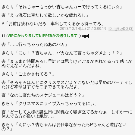
きらり「それじゃーもっかい杏ちゃんカーで行ってくるにぃ☆」
杏「えっ流石に車だして欲しいかな疲れるし」
P「お前は疲れないだろ…車出してくるから待ってろ」
2013/12/14(土) 21:13:00.19
ID: fijjGLyDO (3)
11:
VIPにかわりましてNIPPERがお送りします
[saga]
杏「……行っちゃったねあのバカ」
きらり「にぃ！？杏ちゃん、バカなんて言っちゃダメよぅ！？」
杏「まぁまだ時間あるし早計とは思うけどごまかされてるって感じが
ぬぐえないんだよね」
きらり「ごまかされてる？」
杏「そろそろほんとにクリスマスだよ？こないだは早めのパーティし
たけど本命はすぐそこまできてるんだよ」
杏「なのに杏たちのスケジュールはどう？」
きらり「クリスマスにライブ入っちゃってるにぃ」
杏「どーして人様の誕生日に関係なく騒ぎ立てるかなぁ…しずかーに
休んでる方が良いよ絶対…」
きらり「んにぃ？杏ちゃんはお仕事なかったらPちゃんと遊ばない
の？」