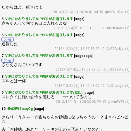
だからはよ、続きはよ
2013/12/14(土) 16:26:41.34
ID: qm0WlcDvo (1)
5:
VIPにかわりましてNIPPERがお送りします
[sage]
赤ちゃんって何でも口に入れるよな
2013/12/14(土) 16:30:10.83
ID: HnvNF46Xo (1)
6:
VIPにかわりましてNIPPERがお送りします
[sage]
>>5
通報した
2013/12/14(土) 16:38:55.23
ID: Vc37BzNjo (1)
7:
VIPにかわりましてNIPPERがお送りします
[sagesaga]
>>5
さなえさんこいつです
2013/12/14(土) 17:03:27.05
ID: jL90S5Mio (1)
8:
VIPにかわりましてNIPPERがお送りします
[sage]
ズルとは一体
2013/12/14(土) 18:40:43.05
ID: CbQ1auglo (1)
9:
VIPにかわりましてNIPPERがお送りします(SSL)
[sage]
スレタイに軽い恐怖を感じる……☆ついてるのに
2013/12/14(土) 20:33:03.99
ID: jzi+uGYF0 (1)
10:
◆62IWBozqOg
[saga]
きらり「うきゃー☆杏ちゃんお砂糖になっちゃうのー？甘々ハピハピ
☆」
杏「お砂糖…あれだ、ケーキの上の人形みたいなのだ」