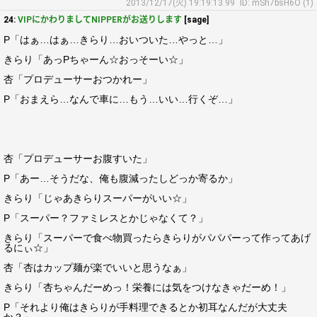
2013/12/17(火) 19:19:13.99
ID: mSh7bsH6O (1)
24:
VIPにかわりましてNIPPERがお送りします
[sage]
P「はぁ…はぁ…きらり…おいついた…やっと…」
きらり「あっPちゃーん☆おっそーい☆」
杏「プロデューサーおつかれー」
P「おまえら…なんで車に…もう…いい…行くぞ…」
杏「プロデューサーお腹すいた」
P「あー…そうだな、俺も腹減ったしどっか寄るか」
きらり「じゃあきらりスーパーがいい☆」
P「スーパー？ファミレスとかじゃなくて？」
きらり「スーパーで食べ物買ったらきらりがパパパーって作ってあげ
るにぃ☆」
杏「杏はカップ麺が楽でいいと思うなぁ」
きらり「杏ちゃんだーめっ！栄養には気をつけなきゃだーめ！」
P「それより俺はきらりが手料理できるとか初耳なんだが大丈夫