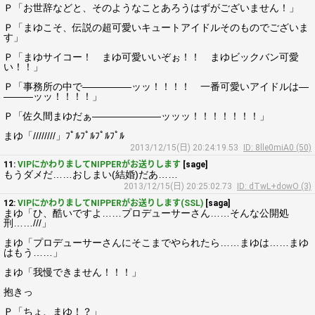
Ｐ「お世辞などと、そのようなことあろうはずがございません！」
Ｐ「まゆこそ、伝説の超可愛いキュートアイドルそのものでございま
す」
Ｐ「まゆサイコー！ まゆ可愛いいぞぉ！！ まゆビックバン可愛
い！！」
Ｐ「事務所の中で―――――ッッ！！！！ 一番可愛いアイドルは―
―――ッッ！！！！」
Ｐ「佐久間まゆだぁ―――――――ッッッ！！！！！！！」
まゆ「////////」ﾌﾟﾙﾌﾟﾙﾌﾟﾙﾌﾟﾙ
2013/12/15(日) 20:24:19.53
ID: 8lle0miA0 (50)
11:
VIPにかわりましてNIPPERがお送りします
[sage]
もうダメだ……おしまい(結婚)だあ……
2013/12/15(日) 20:25:02.73
ID: dTwL+dowO (3)
12:
VIPにかわりましてNIPPERがお送りします(SSL)
[saga]
まゆ「ひ、酷いですよ……プロデューサーさん……そんな公開処
刑……///」
まゆ「プロデューサーさんにそこまでやられたら……まゆは……まゆ
はもう……」
まゆ「我慢できません！！！」
抱きっ
Ｐ「ちょ、まゆ！？」