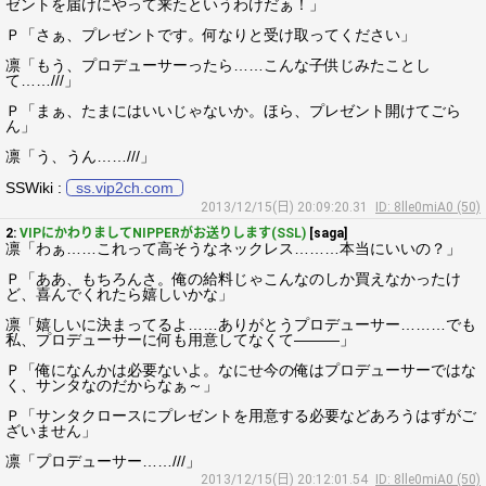
ゼントを届けにやって来たというわけだぁ！」
Ｐ「さぁ、プレゼントです。何なりと受け取ってください」
凛「もう、プロデューサーったら……こんな子供じみたことし
て……///」
Ｐ「まぁ、たまにはいいじゃないか。ほら、プレゼント開けてごら
ん」
凛「う、うん……///」
SSWiki :
ss.vip2ch.com
2013/12/15(日) 20:09:20.31
ID: 8lle0miA0 (50)
2:
VIPにかわりましてNIPPERがお送りします(SSL)
[saga]
凛「わぁ……これって高そうなネックレス………本当にいいの？」
Ｐ「ああ、もちろんさ。俺の給料じゃこんなのしか買えなかったけ
ど、喜んでくれたら嬉しいかな」
凛「嬉しいに決まってるよ……ありがとうプロデューサー………でも
私、プロデューサーに何も用意してなくて―――」
Ｐ「俺になんかは必要ないよ。なにせ今の俺はプロデューサーではな
く、サンタなのだからなぁ～」
Ｐ「サンタクロースにプレゼントを用意する必要などあろうはずがご
ざいません」
凛「プロデューサー……///」
2013/12/15(日) 20:12:01.54
ID: 8lle0miA0 (50)