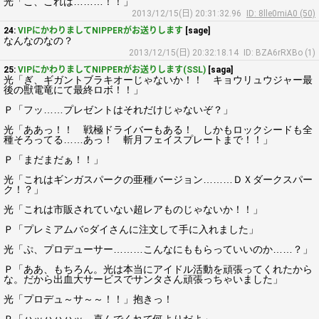
光「こ、これは………！！」
2013/12/15(日) 20:31:32.96
ID: 8lle0miA0 (50)
24:
VIPにかわりましてNIPPERがお送りします
[sage]
なんなのなの？
2013/12/15(日) 20:32:18.14
ID: BZA6rRXBo (1)
25:
VIPにかわりましてNIPPERがお送りします(SSL)
[saga]
光「ぎ、ギガントブラキオーじゃないか！！ キョウリュウジャー最
後の獣電竜にて最終ロボ！！」
Ｐ「フッ……プレゼントはそれだけじゃないぞ？」
光「ああっ！！ 戦極ドライバーもある！ しかもロックシードも全
種そろってる……あっ！ 斬月フェイスプレートまで！！」
Ｐ「まだまだぁ！！」
光「これはギンガスパークの亜種バージョン………ＤＸダークスパー
ク！？」
光「これは市販されていない超レアものじゃないか！！」
Ｐ「プレミアムバ○ダイさんに注文して手に入れました」
光「ぷ、プロデューサー………こんなにももらっていいのか……？」
Ｐ「ああ、もちろん。光は本当にアイドル活動を頑張ってくれたから
な。だから出血大サービスでサンタさん頑張っちゃいました」
光「プロデュ～サ～～！！」抱きっ！