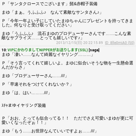
Ｐ「サンタクロースでございます」髭&赤帽子装備
まゆ「まぁ。うふふふ♪ なんて素敵なサンタさん♪」
Ｐ「今年一年よい子にしていたまゆちゃんにプレゼントを持ってきま
した。何なりと受け取ってください」
まゆ「うふふふ♪ 流石まゆのプロデューサーさんです……こんな素
敵なサプライズ……とっても嬉しいです♪」
2013/12/15(日) 20:22:15.89
ID: 8lle0miA0 (50)
10:
VIPにかわりましてNIPPERがお送りします(SSL)
[saga]
まゆ「凄い……なんて綺麗なイヤリング………」
Ｐ「そう言ってくれて嬉しいよ。まゆに似合いそうな物を一生懸命選
んだからさ」
まゆ「プロデューサーさん……///」
Ｐ「早速それをつけてくれないか？」
まゆ「は、はい………///」
ｽﾁｬまゆイヤリング装備
Ｐ「おお、とっても似合ってる！！ ただでさえ可愛いまゆが更に可
愛いくなったぞぉ！！」
まゆ「もう……お世辞なんていいですよぉ……///」