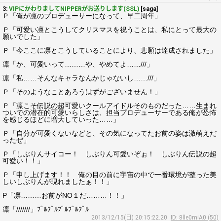
3:
VIPにかわりましてNIPPERがお送りします(SSL)
[saga]
Ｐ「俺が凛のプロデューサーになって、早二周年」
Ｐ「可愛い凛とこうしてクリスマスを祝うことは、私にとって最大の
願いでした」
Ｐ「今ここに凛とこうしていることにより、悲願は達成されました」
凛「か、可愛いって………や、やめてよ……///」
凛「私……そんなキャラなんかじゃないし……///」
Ｐ「そのようなことあろうはずがございません！」
Ｐ「凛こそ伝説の超可愛いクールアイドルそのものだった……生まれ
ついでの潜在的可愛いらしさは、担当プロデューサーである俺が恐怖
を感じるほどに増大していった……」
Ｐ「自分が可愛くないなどと、その気になってたお前の姿は激萌えだ
ったぜ」
Ｐ「しぶりんサイコー！ しぶりん可愛いぞぉ！ しぶりん伝説の超
可愛い！！」
Ｐ「申し上げます！！ 俺の目の前に宇宙の中で一番環境が整った美
しいしぶりんが現れましたぁ！！」
P「凛………お前がNO１だ………！！」
凛「///////」ﾌﾟﾙﾌﾟﾙﾌﾟﾙﾌﾟﾙﾌﾟﾙ
2013/12/15(日) 20:15:22.20
ID: 8lle0miA0 (50)