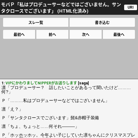
モバＰ「私はプロデューサーなどではございません。サン
URI
タクロースでございます」 (HTML化済み)
スレ一覧
書き込む
最初へ
前へ
次へ
最後へ
1:
VIPにかわりましてNIPPERがお送りします
[saga]
凛「プロデューサー？ 話したいことがあるって聞いたけど………
何?」
Ｐ「………私はプロデューサーなどではございません」
凛「え？」
Ｐ「サンタクロースでございます」髭&赤帽子装備
凛「ちょ、ちょっと……何それ―――」
Ｐ「ホッホッホッ。今年よい子にしていた凛ちゃんにクリスマスプレ