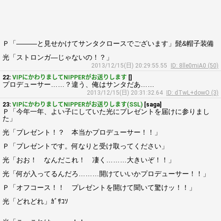
Ｐ「―――と見せかけてサンタクロースでございます」髭&帽子装備
光「ストロンガ―じゃないの！？」
2013/12/15(日) 20:29:55.55
ID: 8lle0miA0 (50)
22:
VIPにかわりましてNIPPERがお送りします
[]
プロデューサー……？違う、俺はサンタだあ……
2013/12/15(日) 20:31:32.64
ID: dTwL+dowO (3)
23:
VIPにかわりましてNIPPERがお送りします(SSL)
[saga]
Ｐ「今年一年、よい子にしていた光にプレゼントを届けに参りまし
た」
光「プレゼント！？ 本当かプロデューサー！！」
Ｐ「プレゼントです。何なりと受け取ってください」
光「おお！ なんだこれ！ 凄く………大きいぞ！！」
光「何が入ってるんだろ………開けていいかプロデューサー！！」
Ｐ「オフコース！！ プレゼントを開けて聞いて驚けッ！！」
光「どれどれ」ｶﾞｻｺｿ