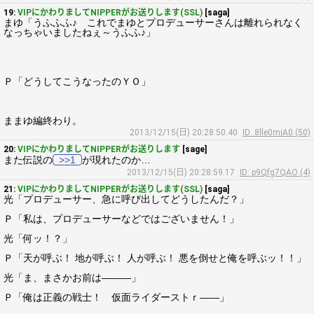
19:
VIPにかわりましてNIPPERがお送りします(SSL)
[saga]
まゆ「うふふふ♪ これでまゆとプロデューサーさんは離れられなく
なっちゃいましたねぇ～うふふ♪」
Ｐ「どうしてこうなったのＹＯ」
ままゆ編終わり。
2013/12/15(日) 20:28:50.40
ID: 8lle0miA0 (50)
20:
VIPにかわりましてNIPPERがお送りします
[sage]
また伝説の
>>1
が現れたのか…
2013/12/15(日) 20:28:59.17
ID: p9Qfg7QAO (4)
21:
VIPにかわりましてNIPPERがお送りします(SSL)
[saga]
光「プロデューサー、急に呼び出してどうしたんだ？」
Ｐ「私は、プロデューサーなどではございません！」
光「何ッ！？」
Ｐ「天が呼ぶ！ 地が呼ぶ！ 人が呼ぶ！ 悪を倒せと俺を呼ぶッ！！」
光「ま、まさかお前は―――」
Ｐ「俺は正義の戦士！ 仮面ライダーストｒ――」