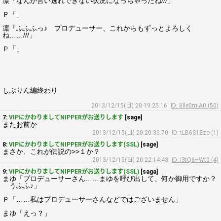
凛「なんか言い逃れできない状況になっちゃったね///」
Ｐ「」
凛「ふふふっ♪ プロデューサー、これからもずっとよろしく
ね……///」
Ｐ「」
しぶりん編終わり
2013/12/15(日) 20:19:25.16
ID: 8lle0miA0 (50)
7:
VIPにかわりましてNIPPERがお送りします
[sage]
またお前か
2013/12/15(日) 20:20:33.70
ID: tLB6S1Ezo (1)
8:
VIPにかわりましてNIPPERがお送りします(SSL)
[sage]
まさか、これが伝説の>>１か？
2013/12/15(日) 20:22:14.43
ID: I3tQ6+Wt0 (4)
9:
VIPにかわりましてNIPPERがお送りします(SSL)
[saga]
まゆ「プロデューサーさん……まゆを呼び出して、何か御用ですか？
うふふ♪」
Ｐ「……私はプロデューサーさんなどではございません」
まゆ「えっ？」