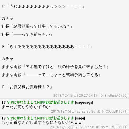
Ｐ「うわぁぁぁぁぁぁぁぁっッッッ！！！！」
ガチャ
社長「諸君頑張って仕事してるかね？」
社長「――ってお前らもか」
Ｐ「ぎゃああああああああああああああ！！！！」
ガチャ
ままゆ両親『アポ無ですけど、娘の様子を見に来ました！』
ままゆ両親『―――って、ちょっと式場予約してくる』
Ｐ「お義父様お義母様！？」
2013/12/15(日) 20:27:54.17
ID: 8lle0miA0 (50)
17:
VIPにかわりましてNIPPERがお送りします
[sagesaga]
まーたお前がやらかすのか
2013/12/15(日) 20:28:25.86
ID: HRCOuBKTo (1)
18:
VIPにかわりましてNIPPERがお送りします
[sage]
もう定番なんだし潰すもなにもないだろｗｗ
2013/12/15(日) 20:28:37.50
ID: 3VmJCQ0DO (1)