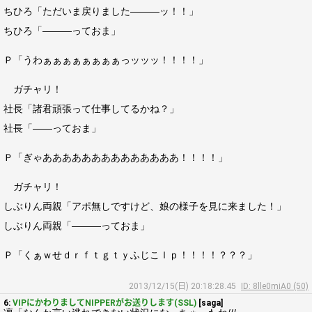
ちひろ「ただいま戻りました―――ッ！！」
ちひろ「―――っておま」
Ｐ「うわぁぁぁぁぁぁぁぁっッッッ！！！！」
ガチャリ！
社長「諸君頑張って仕事してるかね？」
社長「――っておま」
Ｐ「ぎゃああああああああああああああ！！！！」
ガチャリ！
しぶりん両親「アポ無しですけど、娘の様子を見に来ました！」
しぶりん両親「―――っておま」
Ｐ「くぁｗせｄｒｆｔｇｔｙふじこｌｐ！！！！？？？」
2013/12/15(日) 20:18:28.45
ID: 8lle0miA0 (50)
6:
VIPにかわりましてNIPPERがお送りします(SSL)
[saga]