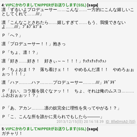
4:
VIPにかわりましてNIPPERがお送りします(SSL)
[saga]
凛「ずるいよプロデューサー……こんな……一方的にこんな嬉しいこ
としてくれて……///」
凛「こんなことされたら……嬉しすぎて……もう、我慢できない
よ……///」ﾌﾟﾙﾌﾟﾙﾌﾟﾙ
Ｐ「へ？」
凛「プロデューサー！！」抱きっ
Ｐ「ちょ、凛！？」
凛「好き……好き！ 好きぃ～～！！！」ﾁｭﾁｭﾁｭﾁｭﾁｭ♪
Ｐ「ちょおま！？ 落ち着けェ！！ やめるんだ凛！！ やめろぉぉ
ぉっ！！！」
凛「ハァ………ハァ………プロデューサー………///」ﾇｷﾞﾇｷﾞ
Ｐ「おい、コラ服を脱ぐなァッ！！ ちょ、それは俺のムスコ………
ふおおぉぉッ！？」
Ｐ「あ、アカン………凛の奴完全に理性を失ってやがる！？」
Ｐ「こ、こんな所を誰かに見られでもしたら―――」
2013/12/15(日) 20:16:18.39
ID: 8lle0miA0 (50)
5:
VIPにかわりましてNIPPERがお送りします(SSL)
[saga]
ガチャリ！