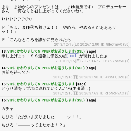
まゆ「まゆからのプレゼントは……まゆ自身です♪ プロデューサー
さん……何なりと召し上がってくださいね♪」
ﾁｭﾁｭﾁｭﾁｭﾁｭﾁｭﾁｭ♪
Ｐ「ちょ、まゆ落ち着けェ！！ やめろ、やめるんだぁぁぁッ
ッ！！」
Ｐ「こんなところを誰かに見られたら―――」
2013/12/15(日) 20:26:12.80
ID: 8lle0miA0 (50)
13:
VIPにかわりましてNIPPERがお送りします(SSL)
[sage]
申し上げます！ＳＳ速報に伝説の超
>>1
が現れましたぁ！
2013/12/15(日) 20:26:14.62
ID: Y5j7oaev0 (1)
14:
VIPにかわりましてNIPPERがお送りします(SSL)
[sage]
お前を待ってた
2013/12/15(日) 20:26:31.90
ID: 4Yx5FQOo0 (6)
15:
VIPにかわりましてNIPPERがお送りします
[sage]
どうせ晴をラブホに連れていくんだろ(ネタ潰し)
2013/12/15(日) 20:26:37.63
ID: cF6NoRvAO (3)
16:
VIPにかわりましてNIPPERがお送りします(SSL)
[saga]
ガチャ
ちひろ「ただいま戻りました―――ッ！！」
ちひろ「―――ってまたかよ！？」