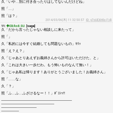
久「いや…別に付き合ったりはしてないんだけどね」
照「…」
照「は？」
2014/03/06(木) 11:32:50.57
ID: y7cUEXHlo (14)
11:
◆EB/ks8.SU.
[saga]
久「だから言ったじゃない相談しに来たって」
照「」
久「私的には今すぐ結婚しても問題ないもの」ｷﾘｯ
照「え？え？」
久「じゃあとりあえずお義姉さんから許可はいただけた、と」
久「これは大きい一歩だわ。もう怖いものなんて無い！」
久「じゃあ私は帰ります！ありがとうございました！お義姉さん」
照「……な」
久「？」
照「ふ…ふ…ふざけるなー！！」ﾎﾞｺﾝｯ!!
――――――――――――――――――――
―――――――――――――――
――――――――――
―――――