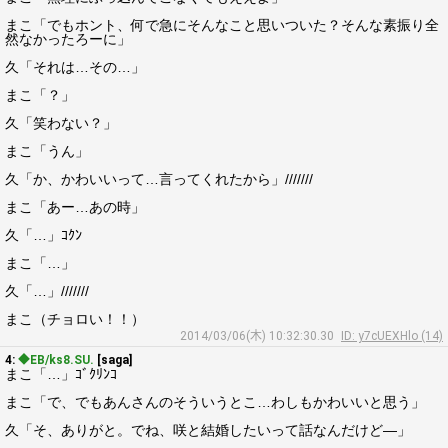
まこ「でもホント、何で急にそんなこと思いついた？そんな素振り全
然なかったろーに」
久「それは…その…」
まこ「？」
久「笑わない？」
まこ「うん」
久「か、かわいいって…言ってくれたから」///////
まこ「あー…あの時」
久「…」ｺｸﾝ
まこ「…」
久「…」///////
まこ（チョロい！！）
2014/03/06(木) 10:32:30.30
ID: y7cUEXHlo (14)
4:
◆EB/ks8.SU.
[saga]
まこ「…」ｺﾞｸﾘﾝｺ
まこ「で、でもあんさんのそういうとこ…わしもかわいいと思う」
久「そ、ありがと。でね、咲と結婚したいって話なんだけど―」