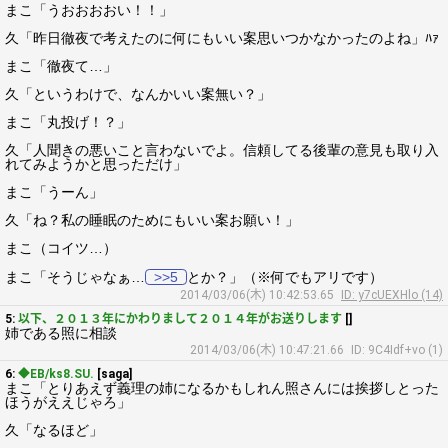
まこ「うおおおおい！！」
久「昨日徹夜で考えたのに何にもいい案思いつかなかったのよね」ﾊｧ
まこ「徹夜て…」
久「というわけで、なんかいい案無い？」
まこ「丸投げ！？」
久「人聞きの悪いこと言わないでよ。信頼してる後輩の意見も取り入
れてみようかと思っただけ」
まこ「うーん」
久「ね？私の睡眠のためにもいい案お願い！」
まこ（コイツ…）
まこ「そうじゃなぁ…
>>5
とか？」（※何でもアリです）
2014/03/06(木) 10:42:53.65
ID: y7cUEXHlo (14)
5:
以下、２０１３年にかわりまして２０１４年がお送りします
[]
姉である照に相談
2014/03/06(木) 10:47:21.66
ID: 9C4Idf+vo (1)
6:
◆EB/ks8.SU.
[saga]
まこ「とりあえず義理の姉になるかもしれん照さんには挨拶しとった
ほうがええじゃろ」
久「なるほど」