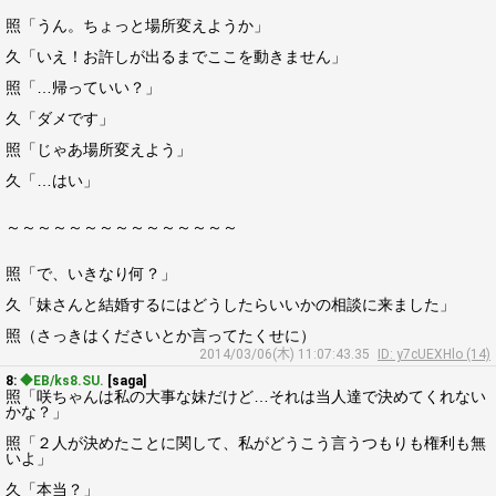
照「うん。ちょっと場所変えようか」
久「いえ！お許しが出るまでここを動きません」
照「…帰っていい？」
久「ダメです」
照「じゃあ場所変えよう」
久「…はい」
～～～～～～～～～～～～～～～
照「で、いきなり何？」
久「妹さんと結婚するにはどうしたらいいかの相談に来ました」
照（さっきはくださいとか言ってたくせに）
2014/03/06(木) 11:07:43.35
ID: y7cUEXHlo (14)
8:
◆EB/ks8.SU.
[saga]
照「咲ちゃんは私の大事な妹だけど…それは当人達で決めてくれない
かな？」
照「２人が決めたことに関して、私がどうこう言うつもりも権利も無
いよ」
久「本当？」