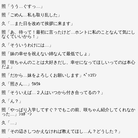
照「うう…ぐすっ…」
照「ごめん…私も取り乱した」
久「…また日を改めて挨拶に来ます」
照「あ、待って！最初に言ったけど…ホントに私のことなんて気にし
なくていいから！」
久「そういうわけには…」
照「妹の幸せを祝えない姉なんて最低でしょ」
照「咲ちゃんのことは大好きだし、幸せになってほしいってのは本心
だよ」
照「だから…妹をよろしくお願いします」ﾍﾟｯｺﾘﾝ
久「照さん…」ｳﾙｳﾙ
照「そういえば…２人はいつから付き合ってるの？」
久「ん？」
照「やっぱり入学してすぐ？でもこの前、咲ちゃん紹介してくれなか
った…」ｼｮﾎﾞｰﾝ
久「…」
照「その辺さしつかえなければ教えてほし…ん？どうした？」