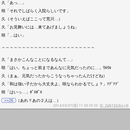
久「あっ…」
咲「それでしばらく入院らしいです」
久（そういえばここって荒川…）
久「お見舞いには…来てあげましょうね」
咲「…はい」
～～～～～～～～～～～～～～～～～～～～～～～
久「まさかこんなことになるなんて…」
咲「はい。ちょっと前まであんなに元気だったのに…」ｳﾙｳﾙ
久（まぁ、元気だったからこうなっちゃったんだけどね）
久「和は強い子だから大丈夫よ。咲ならわかるでしょ？」ﾅﾃﾞﾅﾃﾞ
咲「はいっ…」ﾎﾟﾛﾎﾟﾛ
>>26
（あれ？あの２人は…）
2014/03/07(金) 11:28:39.20
ID: ZpNTd3cho (4)