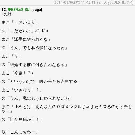
2014/03/06(木) 11:42:11.92
ID: y7cUEXHlo (14)
12:
◆EB/ks8.SU.
[saga]
-長野-
まこ「…おかえり」
久「…ただいま」ﾎﾞﾛﾎﾞﾛ
まこ「派手にやられたな」
久「うん。でも私冷静になったわ」
まこ「？」
久「結婚する前に付き合わなきゃ」
まこ（今更！？）
久「というわけで、咲が来たら告白する」
まこ「いきなり！？」
久「うん。私はもう止められないわ」
まこ「止めとけ！あんさんの豆腐メンタルじゃまたミスるのがオチじ
ゃ！」
久「誰が豆腐か！！」
咲「こんにちわー」