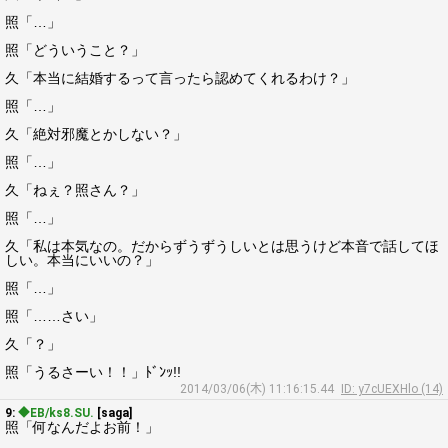
照「…」
照「どういうこと？」
久「本当に結婚するって言ったら認めてくれるわけ？」
照「…」
久「絶対邪魔とかしない？」
照「…」
久「ねぇ？照さん？」
照「…」
久「私は本気なの。だからずうずうしいとは思うけど本音で話してほ
しい。本当にいいの？」
照「…」
照「……さい」
久「？」
照「うるさーい！！」ﾄﾞﾝｯ!!
2014/03/06(木) 11:16:15.44
ID: y7cUEXHlo (14)
9:
◆EB/ks8.SU.
[saga]
照「何なんだよお前！」