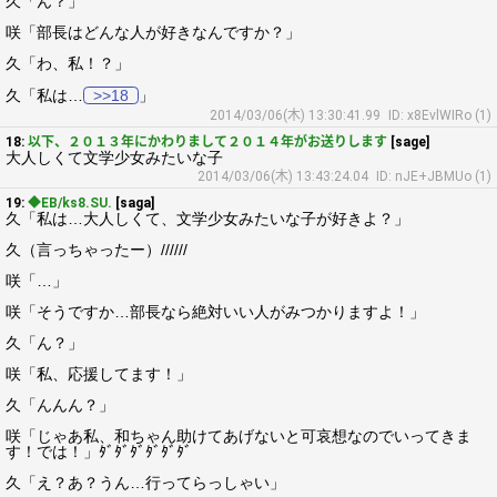
久「ん？」
咲「部長はどんな人が好きなんですか？」
久「わ、私！？」
久「私は…
>>18
」
2014/03/06(木) 13:30:41.99
ID: x8EvlWIRo (1)
18:
以下、２０１３年にかわりまして２０１４年がお送りします
[sage]
大人しくて文学少女みたいな子
2014/03/06(木) 13:43:24.04
ID: nJE+JBMUo (1)
19:
◆EB/ks8.SU.
[saga]
久「私は…大人しくて、文学少女みたいな子が好きよ？」
久（言っちゃったー）//////
咲「…」
咲「そうですか…部長なら絶対いい人がみつかりますよ！」
久「ん？」
咲「私、応援してます！」
久「んんん？」
咲「じゃあ私、和ちゃん助けてあげないと可哀想なのでいってきま
す！では！」ﾀﾞﾀﾞﾀﾞﾀﾞﾀﾞﾀﾞ
久「え？あ？うん…行ってらっしゃい」