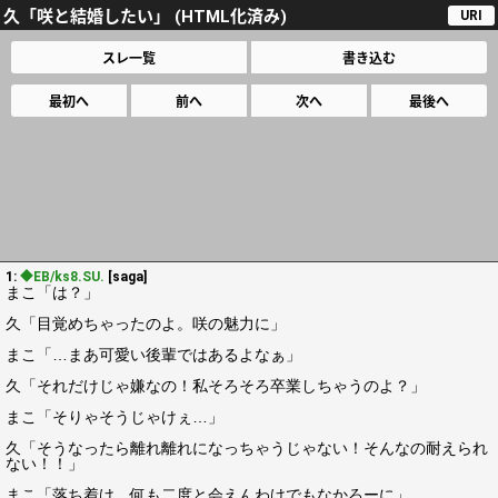
久「咲と結婚したい」 (HTML化済み)
URI
スレ一覧
書き込む
最初へ
前へ
次へ
最後へ
1:
◆EB/ks8.SU.
[saga]
まこ「は？」
久「目覚めちゃったのよ。咲の魅力に」
まこ「…まあ可愛い後輩ではあるよなぁ」
久「それだけじゃ嫌なの！私そろそろ卒業しちゃうのよ？」
まこ「そりゃそうじゃけぇ…」
久「そうなったら離れ離れになっちゃうじゃない！そんなの耐えられ
ない！！」
まこ「落ち着け…何も二度と会えんわけでもなかろーに」