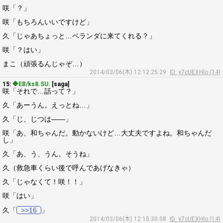
咲「？」
咲「もちろんいいですけど」
久「じゃあちょっと…ベランダに来てくれる？」
咲「？はい」
まこ（頑張るんじゃぞ…）
2014/03/06(木) 12:12:25.29
ID: y7cUEXHlo (14)
15:
◆EB/ks8.SU.
[saga]
咲「それで…話って？」
久「あーうん。えっとね…」
久「じ、じつは――」
咲「あ、和ちゃんだ。動かないけど…大丈夫ですよね。和ちゃんだ
し」
久「あ、う、うん。そうね」
久（救急車くらい後で呼んであげなきゃ）
久「じゃなくて！咲！！」
咲「はい」
久「
>>16
」
2014/03/06(木) 12:15:30.08
ID: y7cUEXHlo (14)