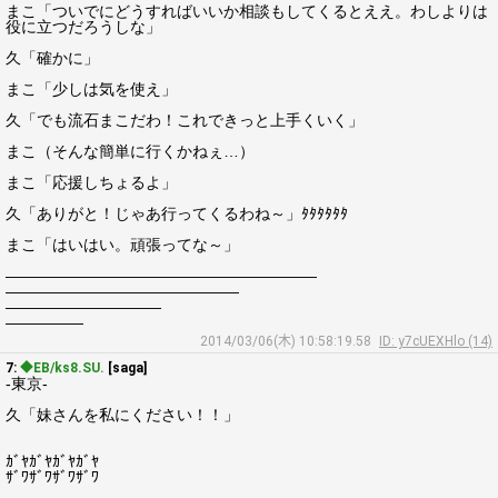
まこ「ついでにどうすればいいか相談もしてくるとええ。わしよりは
役に立つだろうしな」
久「確かに」
まこ「少しは気を使え」
久「でも流石まこだわ！これできっと上手くいく」
まこ（そんな簡単に行くかねぇ…）
まこ「応援しちょるよ」
久「ありがと！じゃあ行ってくるわね～」ﾀﾀﾀﾀﾀﾀ
まこ「はいはい。頑張ってな～」
――――――――――――――――――――
―――――――――――――――
――――――――――
―――――
2014/03/06(木) 10:58:19.58
ID: y7cUEXHlo (14)
7:
◆EB/ks8.SU.
[saga]
-東京-
久「妹さんを私にください！！」
ｶﾞﾔｶﾞﾔｶﾞﾔｶﾞﾔ
ｻﾞﾜｻﾞﾜｻﾞﾜｻﾞﾜ