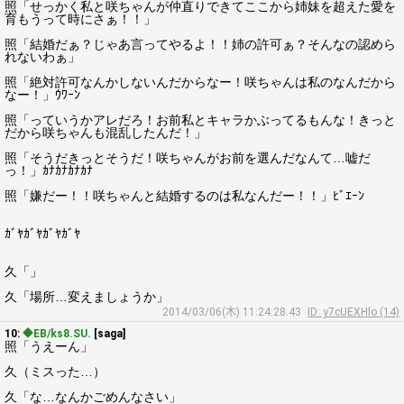
照「せっかく私と咲ちゃんが仲直りできてここから姉妹を超えた愛を
育もうって時にさぁ！！」
照「結婚だぁ？じゃあ言ってやるよ！！姉の許可ぁ？そんなの認めら
れないわぁ」
照「絶対許可なんかしないんだからなー！咲ちゃんは私のなんだから
なー！」ｳﾜｰﾝ
照「っていうかアレだろ！お前私とキャラかぶってるもんな！きっと
だから咲ちゃんも混乱したんだ！」
照「そうだきっとそうだ！咲ちゃんがお前を選んだなんて…嘘だ
っ！」ｶﾅｶﾅｶﾅｶﾅ
照「嫌だー！！咲ちゃんと結婚するのは私なんだー！！」ﾋﾞｴｰﾝ
ｶﾞﾔｶﾞﾔｶﾞﾔｶﾞﾔ
久「」
久「場所…変えましょうか」
2014/03/06(木) 11:24:28.43
ID: y7cUEXHlo (14)
10:
◆EB/ks8.SU.
[saga]
照「うえーん」
久（ミスった…）
久「な…なんかごめんなさい」