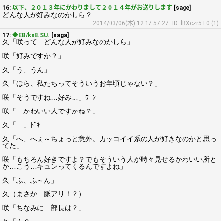
16:
以下、２０１３年にかわりまして２０１４年がお送りします
[sage]
どんな人が好みなのかしら？
2014/03/06(木) 12:17:57.27
ID: lBXczr5T0 (1)
17:
◆EB/ks8.SU.
[saga]
久「咲って…どんな人が好みなのかしら」
咲「好みですか？」
久「う、うん」
久「ほら、私たちってそういうお年頃じゃない？」
咲「そうですね…好み…」ｳｰﾝ
咲「…かわいい人ですかね？」
久「…」ﾄﾞｷ
久「へ、へぇ～ちょっと意外。カッコイイ系の人が好きなのかと思っ
てた」
咲「もちろん好きですよ？でもそういう人が時々見せるかわいい所と
か…こう…キュンってくるんですよね」
久「ふ、ふ～ん」
久（まさか…脈アリ！？）
咲「ちなみに…部長は？」