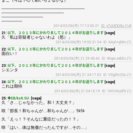
まこ（今は下心で動いちょるがな）
――――――――――――――――――――
―――――――――――――――
――――――――――
―――――
2014/03/06(木) 17:13:00.21
ID: y7cUEXHlo (14)
21:
以下、２０１３年にかわりまして２０１４年がお送りします
[sage]
久「私は容疑者じゃないわよ（怒）」
2014/03/06(木) 19:55:31.54
ID: XAyl+qb9o (1)
22:
以下、２０１３年にかわりまして２０１４年がお送りします
[sage]
面白い！
2014/03/06(木) 21:29:45.66
ID: WxpnJeBEo (1)
23:
以下、２０１３年にかわりまして２０１４年がお送りします
[sage]
シエンタ
2014/03/06(木) 21:34:17.03
ID: V0gl0n2So (1)
24:
以下、２０１３年にかわりまして２０１４年がお送りします
[sage]
これは期待
2014/03/06(木) 21:54:10.19
ID: 1N7mhy0f0 (1)
25:
◆EB/ks8.SU.
[saga]
久「さ…じゃなかった。和！大丈夫？」
咲「部長！和ちゃんが…和ちゃんが…」ｳﾙｳﾙ
久「えっ！？そんなに重症だったの！？」
咲「はい…体は無傷だったんですが…その…」