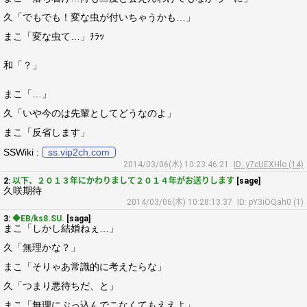
久「でもでも！変な虫が付いちゃうかも…」
まこ「変な虫て…」ﾁﾗｯ
和「？」
まこ「…」
久「いや今のは先輩としてどうなのよ」
まこ「反省します」
SSWiki :
ss.vip2ch.com
2014/03/06(木) 10:23:46.21
ID: y7cUEXHlo (14)
2:
以下、２０１３年にかわりまして２０１４年がお送りします
[sage]
久咲期待
2014/03/06(木) 10:28:13.37
ID: pY3iOQah0 (1)
3:
◆EB/ks8.SU.
[saga]
まこ「しかし結婚ねぇ…」
久「無理かな？」
まこ「そりゃあ常識的に考えたらな」
久「つまり悪待ちだ、と」
まこ「無理にぶっ込んでこなくてもええよ」