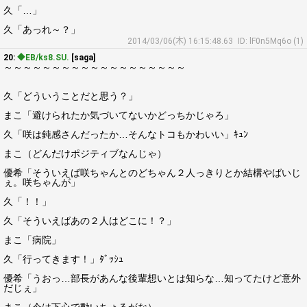
久「…」
久「あっれ～？」
2014/03/06(木) 16:15:48.63
ID: lF0n5Mq6o (1)
20:
◆EB/ks8.SU.
[saga]
～～～～～～～～～～～～～～～～～～～
久「どういうことだと思う？」
まこ「避けられたか気づいてないかどっちかじゃろ」
久「咲は鈍感さんだったか…そんなトコもかわいい」ｷｭﾝ
まこ（どんだけポジティブなんじゃ）
優希「そういえば咲ちゃんとのどちゃん２人っきりとか結構やばいじ
ぇ。咲ちゃんが」
久「！！」
久「そういえばあの２人はどこに！？」
まこ「病院」
久「行ってきます！」ﾀﾞｯｼｭ
優希「うおっ…部長があんな後輩想いとは知らな…知ってたけど意外
だじぇ」