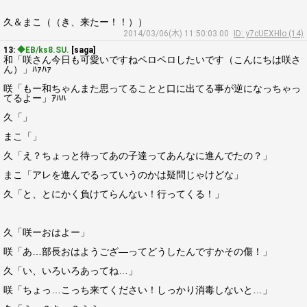
久＆まこ（（き、来たー！！））
2014/03/06(木) 11:50:03.00
ID: y7cUEXHlo (14)
13:
◆EB/ks8.SU.
[saga]
和「咲さん今日も可愛いですねペロペロしたいです（こんにちは咲さ
ん）」ﾊｧﾊｧ
咲「もー和ちゃんまた思ってることと口に出てる事が逆になっちゃっ
てるよー」ｱﾊﾊ
久「」
まこ「」
久「え？ちょっと待ってあの子達ってあんなに進んでたの？」
まこ「アレを進んでるっていうのかは疑問じゃけどな」
久「と、とにかく負けてらんない！行ってくる！」
久「咲ーおはよー」
咲「あ…部長おはようござ―ってどうしたんですかその傷！」
久「い、いろいろあってね…」
咲「ちょっ…こっち来てください！しっかり消毒しないと…」