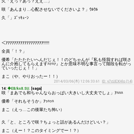
久「えっ？あっ？ええ…」
咲「あんまり…心配させないでくださいよ？」ｳﾙｳﾙ
久「」ｽﾞｯｷｭｰﾝ
＜ｱｱｱｱｱｱｱｱｱｱｱｱｱｱｱｱｱｱ!!!!!
全員「！？」
優希「たたたたいへんだじぇ！！のどちゃんが『私も怪我すれば咲さ
んに介抱してもらえますﾊｧﾊｧ』とか意味不明な事言って階段を転がっ
ていったじぇ！！」
まこ（や、やりおったー！！）
2014/03/06(木) 12:06:33.61
ID: y7cUEXHlo (14)
14:
◆EB/ks8.SU.
[saga]
咲「まあでも和ちゃんならおっぱい大きいし大丈夫でしょ」ｱﾊﾊﾊ
優希「それもそうか」ｱｯﾊｯﾊ
まこ（えっ…この後輩たち怖い）
久「と、ところで咲？ちょっと話があるんだけどいい？」
まこ（えー！？このタイミングでー！？）