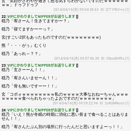
玄「笑顔がさわやか過ぎて怒る気すらわかないですのだｗｗｗｗｗｗ
ｗｗ」ドゥフドゥフ
2014/04/16(水) 09:54:38.63
ID: IZT1FBV+o (1)
22:
VIPにかわりましてNIPPERがお送りします
[]
穏乃「宥さーん！生きてますかー？」
穏乃「寝てますかーーっ？」
玄(すごい2択もあったものですのだｗｗｗｗｗｗｗｗ)
熊『・・・がぅ』むくり
穏乃「あっれ～？？」
2014/04/16(水) 09:57:06.39
ID: CNuol69Ro (1)
23:
VIPにかわりましてNIPPERがお送りします
[]
穏乃「玄さーーん！！」
穏乃「宥さんいませーん！！」
穏乃「骨も無いですーー！！」
玄「コポォｗｗｗｗｗｗｗｗ私のｗｗｗｗ大事なおねーちゃんｗｗｗ
ｗｗｗｗｗ食べられちゃったよおですのだｗｗｗｗｗｗｗｗ」
2014/04/16(水) 09:59:22.94
ID: 2uKGMNuco (1)
24:
VIPにかわりましてNIPPERがお送りします
[]
穏乃「いえ！熊が冬眠の時期に消化に悪い骨まで食べることはありま
せん！！」
穏乃「宥さんたぶん別の場所に行ったんだと思いますよーっ！！」