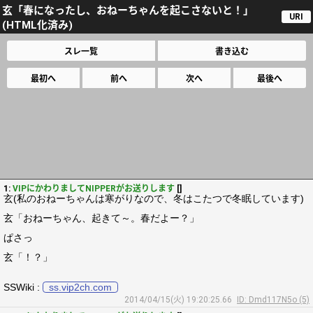
玄「春になったし、おねーちゃんを起こさないと！」
URI
(HTML化済み)
スレ一覧
書き込む
最初へ
前へ
次へ
最後へ
1:
VIPにかわりましてNIPPERがお送りします
[]
玄(私のおねーちゃんは寒がりなので、冬はこたつで冬眠しています)
玄「おねーちゃん、起きて～。春だよー？」
ぱさっ
玄「！？」
SSWiki :
ss.vip2ch.com
2014/04/15(火) 19:20:25.66
ID: Dmd117N5o (5)