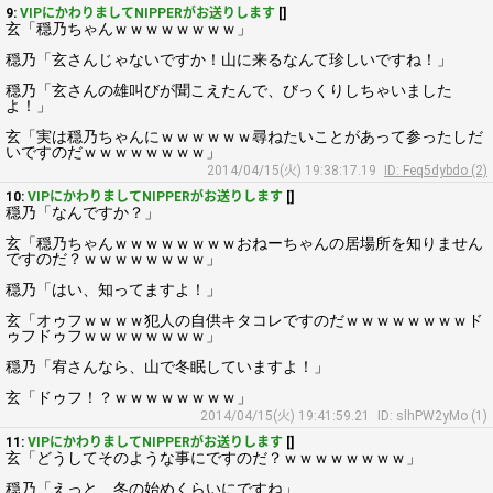
9:
VIPにかわりましてNIPPERがお送りします
[]
玄「穏乃ちゃんｗｗｗｗｗｗｗｗ」
穏乃「玄さんじゃないですか！山に来るなんて珍しいですね！」
穏乃「玄さんの雄叫びが聞こえたんで、びっくりしちゃいました
よ！」
玄「実は穏乃ちゃんにｗｗｗｗｗｗ尋ねたいことがあって参ったしだ
いですのだｗｗｗｗｗｗｗｗ」
2014/04/15(火) 19:38:17.19
ID: Feq5dybdo (2)
10:
VIPにかわりましてNIPPERがお送りします
[]
穏乃「なんですか？」
玄「穏乃ちゃんｗｗｗｗｗｗｗｗおねーちゃんの居場所を知りません
ですのだ？ｗｗｗｗｗｗｗｗ」
穏乃「はい、知ってますよ！」
玄「オゥフｗｗｗｗ犯人の自供キタコレですのだｗｗｗｗｗｗｗｗド
ゥフドゥフｗｗｗｗｗｗｗｗ」
穏乃「宥さんなら、山で冬眠していますよ！」
玄「ドゥフ！？ｗｗｗｗｗｗｗｗ」
2014/04/15(火) 19:41:59.21
ID: slhPW2yMo (1)
11:
VIPにかわりましてNIPPERがお送りします
[]
玄「どうしてそのような事にですのだ？ｗｗｗｗｗｗｗｗ」
穏乃「えっと、冬の始めくらいにですね」