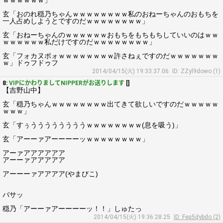
ｗｗｗｗｗｗ」
玄「おのれ穏乃ちゃんｗｗｗｗｗｗｗｗ私のおねーちゃんのおもちを
一人占めしようとですのだｗｗｗｗｗｗｗｗ」
玄「おねーちゃんのｗｗｗｗｗｗおもちをもちもちしていいのはｗｗ
ｗｗｗｗｗｗ私だけですのだｗｗｗｗｗｗｗｗ」
玄「フォカヌポォｗｗｗｗｗｗｗｗ許さねぇですのだｗｗｗｗｗｗｗ
ｗ」ドゥフドゥフ
2014/04/15(火) 19:33:37.06
ID: ZZyl9dowo (1)
8:
VIPにかわりましてNIPPERがお送りします
[]
【吉野山中】
玄「穏乃ちゃんｗｗｗｗｗｗｗｗ出てきて欲しいですのだｗｗｗｗｗ
ｗｗｗ」
玄「すぅううううううううｗｗｗｗｗｗｗｗ(息を吸う)」
玄「アーーァアーーーーッｗｗｗｗｗｗｗｗ」
アーァアアアアアア
アーーァアアアアア
アーーーァアアアア(やまびこ)
バサッ
穏乃「アーーァアーーーーッ！！」しゅたっ
2014/04/15(火) 19:36:28.25
ID: Feq5dybdo (2)