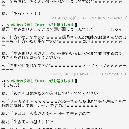
玄「でもおねーちゃんが食べられてしまうですのだｗｗｗｗｗｗｗ
ｗ」
穏乃「あっ・・・！！」
2014/04/16(水) 09:47:18.97
ID: yTh7NAVNo (2)
20:
VIPにかわりましてNIPPERがお送りします
[]
穏乃「すみません。そこまで頭が回りませんでした・・・」しゅん
玄「仕方がないですのだｗｗｗｗ穏乃ちゃんの知能がお猿さんなのは
ｗｗもう仕方がない事ですのだｗｗｗｗｗｗコポォｗｗｗｗｗｗｗ
ｗ」
穏乃「すみません玄さん。今から熊のいるほら穴まで案内するので、
宥さんを連れて帰ってください」
玄「おまかせあれですのだｗｗｗｗｗｗｗｗドゥフドゥフｗｗｗｗｗ
ｗｗｗ」
2014/04/16(水) 09:50:31.03
ID: dKmcx2tEo (1)
21:
VIPにかわりましてNIPPERがお送りします
[]
【ほら穴】
穏乃「玄さんは危険なので入り口で待っててください」
玄「フォカヌポォｗｗｗｗｗｗおねーちゃんを連れて来た段階でその
危険に気付いて欲しかったですのだｗｗｗｗｗｗｗｗ」
穏乃「あはは、今宥さんを引っ張って来ますので！」
穏乃「生きていれば！」にっ