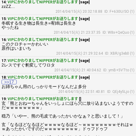
14:
VIPにかわりましてNIPPERがお送りします
[sage]
zzZZ...
2014/04/15(火) 20:32:18.88
ID: F+630U/SO (1)
15:
VIPにかわりましてNIPPERがお送りします
[sage]
冬眠する生き物は長生き=宥姉は長生き
やったね
2014/04/15(火) 21:23:37.35
ID: W8x+QeQuo (1)
16:
VIPにかわりましてNIPPERがお送りします
[sage]
このクロチャーかわいい
原作はいまいち
2014/04/15(火) 21:29:32.64
ID: XBR/g3eb0 (1)
17:
VIPにかわりましてNIPPERがお送りします
[sage]
2レスですぐ豹変してワロタ
2014/04/15(火) 21:40:04.62
ID: ymB+5VTto (1)
18:
VIPにかわりましてNIPPERがお送りします
[sage]
>>17
お姉ちゃん用のしっかりモードなんだよ多分
2014/04/15(火) 22:51:40.81
ID: QEj4y5Ljo (1)
19:
VIPにかわりましてNIPPERがお送りします
[]
玄「熊とおねーちゃんをいっしょにほら穴に放り込まないようですの
だｗｗｗｗｗｗｗｗ」
穏乃「いやー、熊の毛皮であったかいかなぁ？と思いまして！」
玄「なるほどなるほどｗｗｗｗなるほど～ｗｗｗｗｗｗｗｗそれはｗ
ｗあったかいですのだｗｗｗｗｗｗｗｗ」ドゥフドゥフ