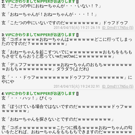
2:
VIPにかわりましてNIPPERがお送りします
[]
玄「こたつの中におねーちゃんが・・・いない！？」
玄「おねーちゃんが！おねーちゃんが・・・！！」
玄「こたつの中にいないですのだｗｗｗｗｗｗｗｗ」ドゥフドゥフ
2014/04/15(火) 19:21:26.19
ID: Dmd117N5o (5)
3:
VIPにかわりましてNIPPERがお送りします
[]
玄「コポォｗｗｗｗおねーちゃんはｗｗｗｗｗｗどこに行ってしまっ
たのですのだ？ｗｗｗｗｗｗｗｗ」
玄「おねーちゃんを起こすついでにｗｗｗｗｗｗｗｗおもちをもちも
ちさせてもらおうと思っていwたwのwにｗｗｗｗｗｗｗｗ」
玄「デュフフｗｗｗｗｗｗｗｗおねーちゃんのおもちｗｗｗｗｗｗｗ
ｗおもちｗｗｗｗｗｗｗｗ」ダラダラ(よだれ)
玄「・・・ドゥフｗｗｗｗｗｗｗｗドゥフフフｗｗｗｗｗｗｗｗ」に
やにや
2014/04/15(火) 19:24:32.91
ID: Dmd117N5o (5)
4:
VIPにかわりましてNIPPERがお送りします
[]
玄「・・・ハッ！」びくっ
玄「ぼうけている場合ではないですのだｗｗｗｗｗｗｗｗドゥフｗｗ
ｗｗｗｗｗｗ」
玄「おねーちゃんを探さないとですのだｗｗｗｗｗｗｗｗ」
玄「コポォｗｗｗｗｗｗｗｗこたつに残るｗｗｗｗおねーちゃんの匂
いをたどれば、おねーちゃんをもちもちできますのだｗｗｗｗｗｗｗ