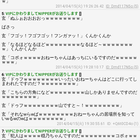
ｗ」
2014/04/15(火) 19:26:26.42
ID: Dmd117N5o (5)
5:
VIPにかわりましてNIPPERがお送りします
[]
玄「ぬふぉおおおおっｗｗｗｗｗｗｗｗ」
ばさっ
玄「フゴッ！フゴフゴッ！フンガァッ！」くんかくんか
玄「なるほどなるほどｗｗｗｗｗｗｗｗなるほど～ｗｗｗｗｗｗｗ
ｗ」くんかくんか
玄「コポォｗｗｗｗおねーちゃんはあっちにいるですのだｗｗｗｗｗ
ｗｗｗ」
2014/04/15(火) 19:28:10.17
ID: Dmd117N5o (5)
6:
VIPにかわりましてNIPPERがお送りします
[]
玄「ドゥフｗｗｗｗｗｗｗｗいったいおねーちゃんはどこに行ってし
まわれたですのだ？ｗｗｗｗｗｗｗｗ」
玄「こちらの方角になどｗｗｗｗｗｗｗｗ山しかありませんですのだ
ｗｗｗｗｗｗｗｗ」
玄「ドゥフｗｗｗｗｗｗｗｗ山ですと～！ｗｗｗｗｗｗｗｗ」
玄「それなwらwばｗｗｗｗｗｗｗｗおねーちゃんの居場所を知って
いwるwのwはｗｗｗｗｗｗｗｗ」
2014/04/15(火) 19:30:55.61
ID: +Q6t0CD4o (1)
7:
VIPにかわりましてNIPPERがお送りします
[]
玄「犯人はｗｗｗｗ穏乃ちゃんですのだｗｗｗｗｗｗｗｗコポォｗｗ