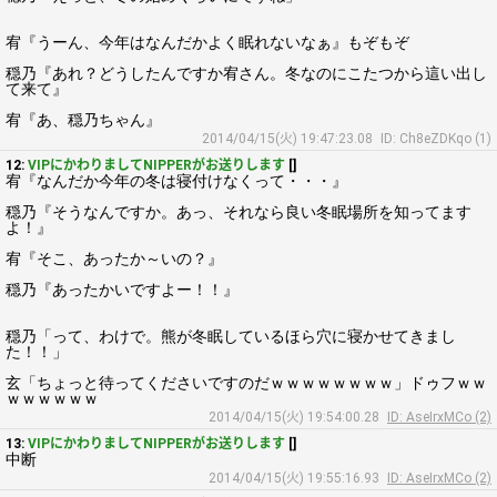
宥『うーん、今年はなんだかよく眠れないなぁ』もぞもぞ
穏乃『あれ？どうしたんですか宥さん。冬なのにこたつから這い出し
て来て』
宥『あ、穏乃ちゃん』
2014/04/15(火) 19:47:23.08
ID: Ch8eZDKqo (1)
12:
VIPにかわりましてNIPPERがお送りします
[]
宥『なんだか今年の冬は寝付けなくって・・・』
穏乃『そうなんですか。あっ、それなら良い冬眠場所を知ってます
よ！』
宥『そこ、あったか～いの？』
穏乃『あったかいですよー！！』
穏乃「って、わけで。熊が冬眠しているほら穴に寝かせてきまし
た！！」
玄「ちょっと待ってくださいですのだｗｗｗｗｗｗｗｗ」ドゥフｗｗ
ｗｗｗｗｗｗ
2014/04/15(火) 19:54:00.28
ID: AseIrxMCo (2)
13:
VIPにかわりましてNIPPERがお送りします
[]
中断
2014/04/15(火) 19:55:16.93
ID: AseIrxMCo (2)